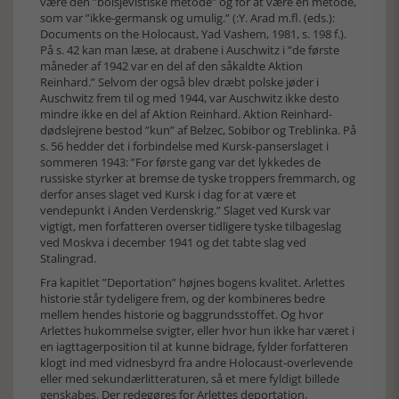
være den ”bolsjevistiske metode” og for at være en metode,
som var ”ikke-germansk og umulig.” (:Y. Arad m.fl. (eds.):
Documents on the Holocaust, Yad Vashem, 1981, s. 198 f.).
På s. 42 kan man læse, at drabene i Auschwitz i ”de første
måneder af 1942 var en del af den såkaldte Aktion
Reinhard.” Selvom der også blev dræbt polske jøder i
Auschwitz frem til og med 1944, var Auschwitz ikke desto
mindre ikke en del af Aktion Reinhard. Aktion Reinhard-
dødslejrene bestod ”kun” af Belzec, Sobibor og Treblinka. På
s. 56 hedder det i forbindelse med Kursk-panserslaget i
sommeren 1943: ”For første gang var det lykkedes de
russiske styrker at bremse de tyske troppers fremmarch, og
derfor anses slaget ved Kursk i dag for at være et
vendepunkt i Anden Verdenskrig.” Slaget ved Kursk var
vigtigt, men forfatteren overser tidligere tyske tilbageslag
ved Moskva i december 1941 og det tabte slag ved
Stalingrad.
Fra kapitlet ”Deportation” højnes bogens kvalitet. Arlettes
historie står tydeligere frem, og der kombineres bedre
mellem hendes historie og baggrundsstoffet. Og hvor
Arlettes hukommelse svigter, eller hvor hun ikke har været i
en iagttagerposition til at kunne bidrage, fylder forfatteren
klogt ind med vidnesbyrd fra andre Holocaust-overlevende
eller med sekundærlitteraturen, så et mere fyldigt billede
genskabes. Der redegøres for Arlettes deportation,