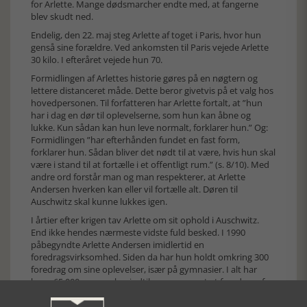
for Arlette. Mange dødsmarcher endte med, at fangerne
blev skudt ned.
Endelig, den 22. maj steg Arlette af toget i Paris, hvor hun
genså sine forældre. Ved ankomsten til Paris vejede Arlette
30 kilo. I efteråret vejede hun 70.
Formidlingen af Arlettes historie gøres på en nøgtern og
lettere distanceret måde. Dette beror givetvis på et valg hos
hovedpersonen. Til forfatteren har Arlette fortalt, at ”hun
har i dag en dør til oplevelserne, som hun kan åbne og
lukke. Kun sådan kan hun leve normalt, forklarer hun.” Og:
Formidlingen ”har efterhånden fundet en fast form,
forklarer hun. Sådan bliver det nødt til at være, hvis hun skal
være i stand til at fortælle i et offentligt rum.” (s. 8/10). Med
andre ord forstår man og man respekterer, at Arlette
Andersen hverken kan eller vil fortælle alt. Døren til
Auschwitz skal kunne lukkes igen.
I årtier efter krigen tav Arlette om sit ophold i Auschwitz.
End ikke hendes nærmeste vidste fuld besked. I 1990
påbegyndte Arlette Andersen imidlertid en
foredragsvirksomhed. Siden da har hun holdt omkring 300
foredrag om sine oplevelser, især på gymnasier. I alt har
knap 65.000 mennesker indtil nu overværet et foredrag af
Arlette. Dermed har Arlette Andersen givet et kæmpe bidrag
til at udbrede kendskabet til Auschwitz og Holocaust hos de