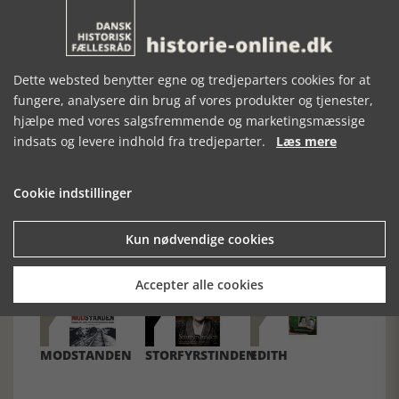
unge. Et yderligere skridt i formidlingen af Holocaust er nu
taget med udgivelsen af Pigen fra Auschwitz. Bogen skal
hilses velkommen.
Dette websted benytter egne og tredjeparters cookies for at
fungere, analysere din brug af vores produkter og tjenester,
hjælpe med vores salgsfremmende og marketingsmæssige
indsats og levere indhold fra tredjeparter.
Læs mere
Forrige artikel
Cookie indstillinger
Kun nødvendige cookies
SE RELATEREDE ARTIKLER
Accepter alle cookies
MODSTANDEN
STORFYRSTINDEN
EDITH