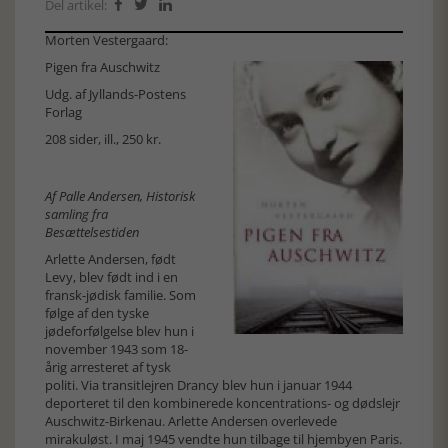
Del artikel:



Morten Vestergaard:
Pigen fra Auschwitz
Udg. af Jyllands-Postens
Forlag
208 sider, ill., 250 kr.
Af Palle Andersen, Historisk
samling fra
Besættelsestiden
Arlette Andersen, født
Levy, blev født ind i en
fransk-jødisk familie. Som
følge af den tyske
jødeforfølgelse blev hun i
november 1943 som 18-
årig arresteret af tysk
politi. Via transitlejren Drancy blev hun i januar 1944
deporteret til den kombinerede koncentrations- og dødslejr
Auschwitz-Birkenau. Arlette Andersen overlevede
mirakuløst. I maj 1945 vendte hun tilbage til hjembyen Paris.