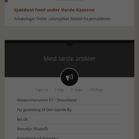
Sjældent fund under Varde Kaserne
Arkæologer finder udsmykket ildsted fra jernalderen
Mest læste artikler

Lige nu
I dag
7 dage
28 dage
Museumsnumre 57 - Tinsoldater
Ny guidebog til Den Gamle By
lex.dk
Rensdyr (Rudolf)
Kvinderne på Bangsbo