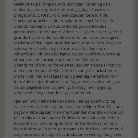
selektionen på rampen, indslusningen i lejren og den
nedværdigende og livstruende dagligdag i Auschwitz,
præget af sult, tørst, vold, elendige sanitære forhold,
timelange appeller i kulden, sygdomme og hårdt fysisk
udendørsarbejde. En Auschwitz-fange overlevede i
gennemsnit i tre måneder. Arlette ville givetvis være gået til
grunde, hvis ikke det havde været for en frelsende engel i
skikkelse af den ingeniøruddannede Jacques Stroumsa, der
selv var Auschwitz-fange. Stroumsa arbejdede på en
våbenfabrik lidt uden for lejren, og han skaffede Arlette og
et par veninder arbejde på fabrikken. Det hårde
udendørsslid blev nu for Arlettes vedkommende skiftet ud
med et indendørsarbejde, der ikke var fysisk belastende.
Maden var imidlertid lige knap og elendig. I efteråret 1944
følte Arlette sig udmattet. Hun frygtede nu i voksende grad
de udvælgelser som SS jævnligt foretog, hvor syge og
udmattede fanger sendtes i gaskammeret.
I januar 1945 nærmede den Røde Hær sig Auschwitz, og
tyskerne besluttede sig for at evakuere lejren. Den 18. januar
begav Arlette sig sammen med tusinder af andre kvinder ud
på en såkaldt dødsmarch. Endestationen var kvindelejren
Ravensbrück. Efter et ophold her førtes Arlette til en lejr i
byen Malchow. En yderligere march herfra blev indhentet af
sovjetiske soldater. Igen havde skæbnen vist sig nådig over