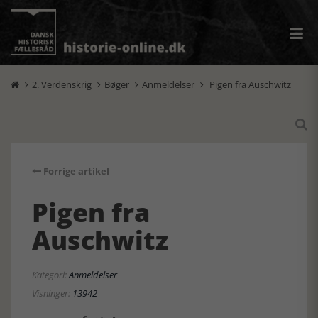
2. Verdenskrig
Bøger
Anmeldelser
Pigen fra Auschwitz





Forrige artikel
Pigen fra
Auschwitz
Kategori:
Anmeldelser
Visninger:
13942