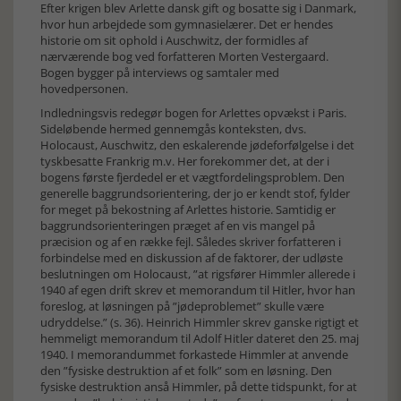
Efter krigen blev Arlette dansk gift og bosatte sig i Danmark,
hvor hun arbejdede som gymnasielærer. Det er hendes
historie om sit ophold i Auschwitz, der formidles af
nærværende bog ved forfatteren Morten Vestergaard.
Bogen bygger på interviews og samtaler med
hovedpersonen.
Indledningsvis redegør bogen for Arlettes opvækst i Paris.
Sideløbende hermed gennemgås konteksten, dvs.
Holocaust, Auschwitz, den eskalerende jødeforfølgelse i det
tyskbesatte Frankrig m.v. Her forekommer det, at der i
bogens første fjerdedel er et vægtfordelingsproblem. Den
generelle baggrundsorientering, der jo er kendt stof, fylder
for meget på bekostning af Arlettes historie. Samtidig er
baggrundsorienteringen præget af en vis mangel på
præcision og af en række fejl. Således skriver forfatteren i
forbindelse med en diskussion af de faktorer, der udløste
beslutningen om Holocaust, ”at rigsfører Himmler allerede i
1940 af egen drift skrev et memorandum til Hitler, hvor han
foreslog, at løsningen på ”jødeproblemet” skulle være
udryddelse.” (s. 36). Heinrich Himmler skrev ganske rigtigt et
hemmeligt memorandum til Adolf Hitler dateret den 25. maj
1940. I memorandummet forkastede Himmler at anvende
den ”fysiske destruktion af et folk” som en løsning. Den
fysiske destruktion anså Himmler, på dette tidspunkt, for at