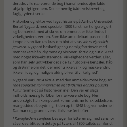
derude, ville nærværende bog i hans/hendes øjne falde
uhjælpeligt igennem. Den er nemlig både velskrevet og
fagligt yderst seriøs.
Historiker og lektor ved faget historie på Aarhus Universitet,
Bertel Nygaard, med speciale i 1800-tallet har tidligere gjort
sig bemærket med at skrive om emner, der ikke findes i
virkelighedens verden. Som ikke umiddelbart passer ind i
Leopold von Rankes krav om blot at vise,
wie es eigentlich
gewesen.
Nygaard beskæftiger sig nemlig fortrinsvis med
menneskers håb, drømme og visioner i fortid og nutid. Altså
med noget ikke-eksisterende i virkelighedens verden. Eller,
som han selv udtrykker det side 12: ”utopiske længsler, håb
og drømme om det, der endnu ikke var – og måske endnu
ikke er i dag, og muligvis aldrig bliver til virkelighed”.
Nygaard var i 2014 aktuel med den anmelder-roste bog
Det
røde spøgelse: Kommunismen og 1840´ernes danske politiske
kultur
(anmeldt på historie-online). Den var en slags
indholdsmæssig forløber for nærværende bog. Her
undersøgte han kompetent kommunisme-forskrækkelsens
mangesidede betydning i tiden op til 1848-begivenhederne i
Danmark og grundlovens tilblivelse året efter.
I Kærlighedens samfund
bevæger forfatteren sig med sans for
såvel overblik som detalje på tværs af 1800-tallets samfund.