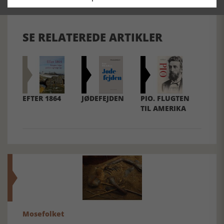
SE RELATEREDE ARTIKLER
EFTER 1864
JØDEFEJDEN
PIO. FLUGTEN
TIL AMERIKA
Mosefolket