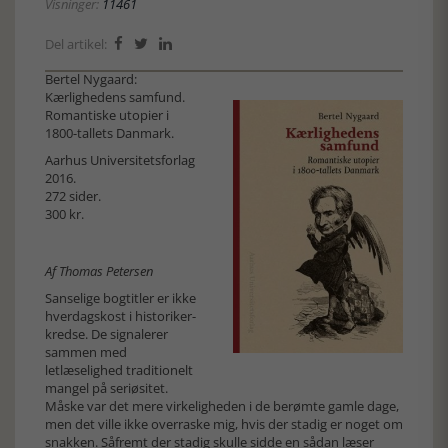
Visninger:
11461
Del artikel:



Bertel Nygaard:
Kærlighedens samfund.
Romantiske utopier i
1800-tallets Danmark.
Aarhus Universitetsforlag
2016.
272 sider.
300 kr.
Af Thomas Petersen
Sanselige bogtitler er ikke
hverdagskost i historiker-
kredse. De signalerer
sammen med
letlæselighed traditionelt
mangel på seriøsitet.
Måske var det mere virkeligheden i de berømte gamle dage,
men det ville ikke overraske mig, hvis der stadig er noget om
snakken. Såfremt der stadig skulle sidde en sådan læser