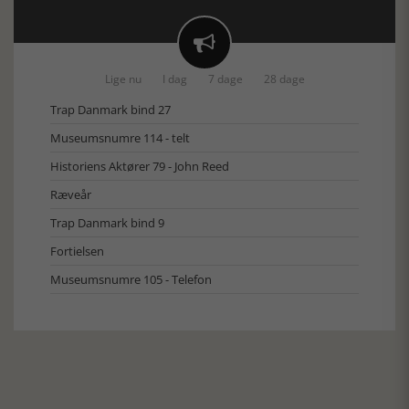

Lige nu
I dag
7 dage
28 dage
Trap Danmark bind 27
Museumsnumre 114 - telt
Historiens Aktører 79 - John Reed
Ræveår
Trap Danmark bind 9
Fortielsen
Museumsnumre 105 - Telefon