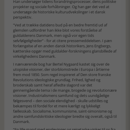
Han undersøger tidens forandringsprocesser, dens politiske
projekter og sociale forhåbninger. Og han gør det ved at
undersøge de historiske kulturudvekslinger i et dansk
perspektiv.
”Ved at trække datidens bud på en bedre fremtid ud af
glemslen udfordrer han ikke blot vores forståelse af
guldalderens Danmark, men også vor egen tids
selvfølgeligheder” - for at citere pressemeddelelsen. I pæn
forlængelse af en anden dansk historikers, Jens Engbergs,
kætterske opgør med guldalder-forskningens glansbillede af
virkelighedens Danmark.
I nærværende bog har Bertel Nygaard kastet sig over de
utopiske visioner, der storblomstrede i Europa i årtierne
frem mod 1850. Som regel inspireret af Den store franske
Revolutions ideologiske grundlag. Frihed, lighed og
broderskab samt heraf afledte slagord var det
gennemgående tema i de mange, brogede og revolutionære
visioner. Industrialismens samfund og dets uundgåelige
følgesvend – den sociale elendighed - skulle udstilles og
bekæmpes til fordel for et mere kærligt og lykkeligt
fællesskab. Socialisme, kommunisme, saint-simonisme og
andre samfundskritiske ideologier bredte sig overalt, også til
Danmark.
”En lille mand med englevinger og rejsetaske vinker til os fra