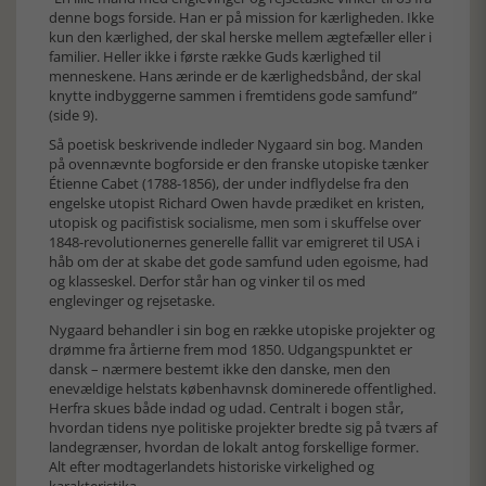
denne bogs forside. Han er på mission for kærligheden. Ikke
kun den kærlighed, der skal herske mellem ægtefæller eller i
familier. Heller ikke i første række Guds kærlighed til
menneskene. Hans ærinde er de kærlighedsbånd, der skal
knytte indbyggerne sammen i fremtidens gode samfund”
(side 9).
Så poetisk beskrivende indleder Nygaard sin bog. Manden
på ovennævnte bogforside er den franske utopiske tænker
Étienne Cabet (1788-1856), der under indflydelse fra den
engelske utopist Richard Owen havde prædiket en kristen,
utopisk og pacifistisk socialisme, men som i skuffelse over
1848-revolutionernes generelle fallit var emigreret til USA i
håb om der at skabe det gode samfund uden egoisme, had
og klasseskel. Derfor står han og vinker til os med
englevinger og rejsetaske.
Nygaard behandler i sin bog en række utopiske projekter og
drømme fra årtierne frem mod 1850. Udgangspunktet er
dansk – nærmere bestemt ikke den danske, men den
enevældige helstats københavnsk dominerede offentlighed.
Herfra skues både indad og udad. Centralt i bogen står,
hvordan tidens nye politiske projekter bredte sig på tværs af
landegrænser, hvordan de lokalt antog forskellige former.
Alt efter modtagerlandets historiske virkelighed og