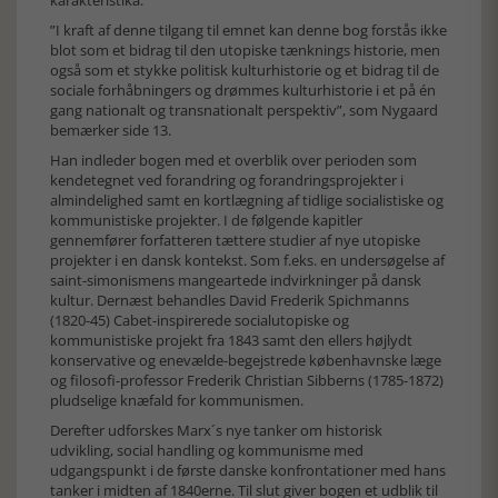
karakteristika.
”I kraft af denne tilgang til emnet kan denne bog forstås ikke
blot som et bidrag til den utopiske tænknings historie, men
også som et stykke politisk kulturhistorie og et bidrag til de
sociale forhåbningers og drømmes kulturhistorie i et på én
gang nationalt og transnationalt perspektiv”, som Nygaard
bemærker side 13.
Han indleder bogen med et overblik over perioden som
kendetegnet ved forandring og forandringsprojekter i
almindelighed samt en kortlægning af tidlige socialistiske og
kommunistiske projekter. I de følgende kapitler
gennemfører forfatteren tættere studier af nye utopiske
projekter i en dansk kontekst. Som f.eks. en undersøgelse af
saint-simonismens mangeartede indvirkninger på dansk
kultur. Dernæst behandles David Frederik Spichmanns
(1820-45) Cabet-inspirerede socialutopiske og
kommunistiske projekt fra 1843 samt den ellers højlydt
konservative og enevælde-begejstrede københavnske læge
og filosofi-professor Frederik Christian Sibberns (1785-1872)
pludselige knæfald for kommunismen.
Derefter udforskes Marx´s nye tanker om historisk
udvikling, social handling og kommunisme med
udgangspunkt i de første danske konfrontationer med hans
tanker i midten af 1840erne. Til slut giver bogen et udblik til