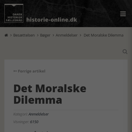
Besættelsen
Bøger
Anmeldelser
Det Moralske Dilemma





Forrige artikel
Det Moralske
Dilemma
Kategori:
Anmeldelser
Visninger:
6150