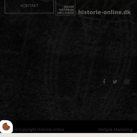
KONTAKT



© 2016 Copyright Historie-online
Vestjysk Marketing