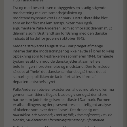
HSB Palle Andersen.
Fra og med besættelsen opbyggedes en stadig stigende
modsætning mellem samarbejdslinien og
modstandssynspunktet i Danmark. Dette skete ikke blot
som en konflikt mellem synspunkter men også,
argumentere Palle Andersen, som et ”moralsk dilemma”. Et
dilemma som først fandt sin forløsning med den danske
indsats til fordel for jøderne i oktober 1943.
Medens strejkerne i august 1943 var præget af mange
interne danske modsætninger og ikke havde så bred folkelig
opbakning som folkestrejkerne i sommeren 1944, formåede
tyskernes aktion mod de danske jøder at samle hele
befolkningen i fordømmelse og modstand. Den formåede
således at ”hele” det danske samfund, også trods det at
samarbejdspolitikken de facto fortsattes i form af
departementschefsstyret.
Palle Andersen påviser eksistensen af det moralske dilemma
gennem samtidens illegale blade og viser også den store
harme som jødeforfølgelserne udløste i Danmark. Formen
er afhandlingens og der præsenteres en intelligent analyse
af bladene som hver deres ”case”. Det drejer sig om
Budstikken, Frit Danmark, Land og folk, Hjemmefronten, De Frie
Danske, Studenternes Efterretningstjeneste og Information.