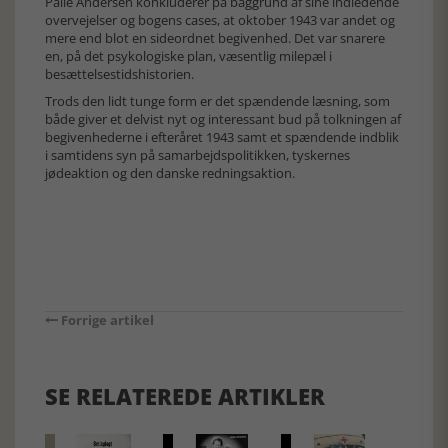
Palle Andersen konkluderer på baggrund af sine indledende
overvejelser og bogens cases, at oktober 1943 var andet og
mere end blot en sideordnet begivenhed. Det var snarere
en, på det psykologiske plan, væsentlig milepæl i
besættelsestidshistorien.
Trods den lidt tunge form er det spændende læsning, som
både giver et delvist nyt og interessant bud på tolkningen af
begivenhederne i efteråret 1943 samt et spændende indblik
i samtidens syn på samarbejdspolitikken, tyskernes
jødeaktion og den danske redningsaktion.
Forrige artikel
SE RELATEREDE ARTIKLER