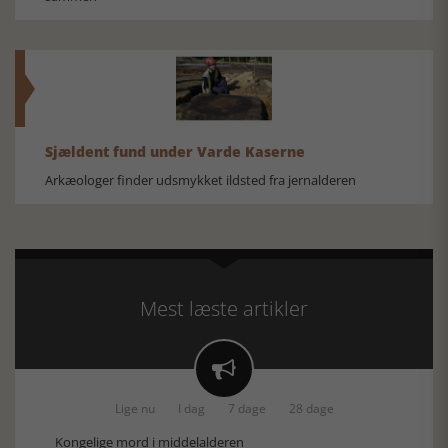
Sjældent fund under Varde Kaserne
Arkæologer finder udsmykket ildsted fra jernalderen
Mest læste artikler

Lige nu
I dag
7 dage
28 dage
Kongelige mord i middelalderen