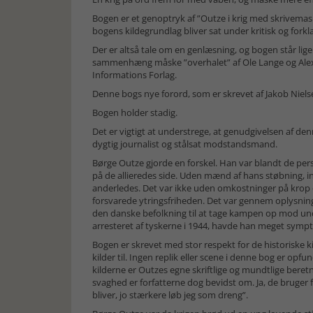
Bogen er et genoptryk af ”Outze i krig med skrivemask
bogens kildegrundlag bliver sat under kritisk og fork
Der er altså tale om en genlæsning, og bogen står lig
sammenhæng måske ”overhalet” af Ole Lange og Alex F
Informations Forlag.
Denne bogs nye forord, som er skrevet af Jakob Nielsen
Bogen holder stadig.
Det er vigtigt at understrege, at genudgivelsen af den
dygtig journalist og stålsat modstandsmand.
Børge Outze gjorde en forskel. Han var blandt de pe
på de allieredes side. Uden mænd af hans støbning, ind
anderledes. Det var ikke uden omkostninger på krop o
forsvarede ytringsfriheden. Det var gennem oplysning,
den danske befolkning til at tage kampen op mod unde
arresteret af tyskerne i 1944, havde han meget sympt
Bogen er skrevet med stor respekt for de historiske kil
kilder til. Ingen replik eller scene i denne bog er opf
kilderne er Outzes egne skriftlige og mundtlige ber
svaghed er forfatterne dog bevidst om. Ja, de bruger fakt
bliver, jo stærkere løb jeg som dreng”.