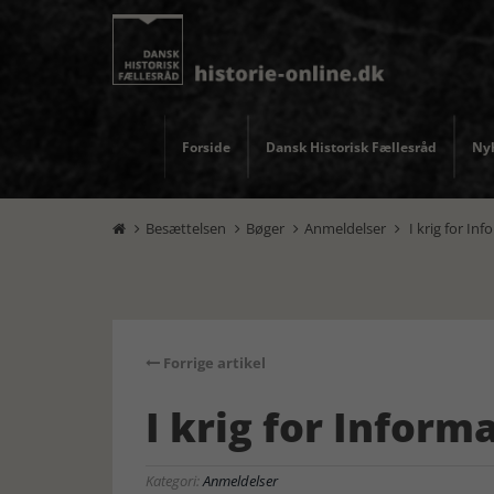
Forside
Dansk Historisk Fællesråd
Nyh
Besættelsen
Bøger
Anmeldelser
I krig for In




Forrige artikel
I krig for Inform
Kategori:
Anmeldelser