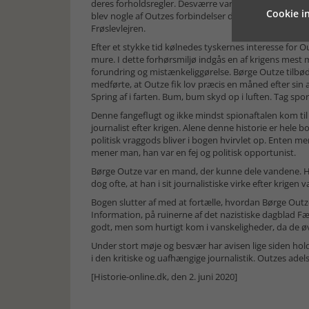
deres forholdsregler. Desværre var det op til en weeke
Cookie in
blev nogle af Outzes forbindelser desværre hentet ind
Frøslevlejren.
Efter et stykke tid kølnedes tyskernes interesse for 
mure. I dette forhørsmiljø indgås en af krigens mest m
forundring og mistænkeliggørelse. Børge Outze tilbø
medførte, at Outze fik lov præcis en måned efter sin a
Spring af i farten. Bum, bum skyd op i luften. Tag spo
Denne fangeflugt og ikke mindst spionaftalen kom til a
journalist efter krigen. Alene denne historie er hele 
politisk vraggods bliver i bogen hvirvlet op. Enten me
mener man, han var en fej og politisk opportunist.
Børge Outze var en mand, der kunne dele vandene. 
dog ofte, at han i sit journalistiske virke efter kri
Bogen slutter af med at fortælle, hvordan Børge Out
Information, på ruinerne af det nazistiske dagblad Fæ
godt, men som hurtigt kom i vanskeligheder, da de øv
Under stort møje og besvær har avisen lige siden hol
i den kritiske og uafhængige journalistik. Outzes a
[Historie-online.dk, den 2. juni 2020]