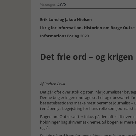
Visninger:
5375
Erik Lund og Jakob Nielsen
I krig for Information. Historien om Børge Outze 
Informations Forlag 2020
Det frie ord – og krigen
Af Preben Etwil
Det går ofte over stok og sten, når journalister bevæger
Denne bog er ingen undtagelse. Let og ubesværet få
besættelsestidens måske mest berømte journalist – 
i en åbenlys begejstring for hans rolle som journalisti
Bogen om Outze sætter fokus på den ofte lidt over
holdninger bag skrivemaskinerne. Så bogen er mere e
også.
En krig på ord frem for med våben, og måske mere e