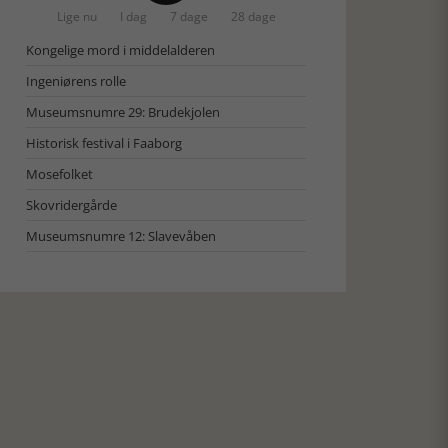
Lige nu
I dag
7 dage
28 dage
Kongelige mord i middelalderen
Ingeniørens rolle
Museumsnumre 29: Brudekjolen
Historisk festival i Faaborg
Mosefolket
Skovridergårde
Museumsnumre 12: Slavevåben