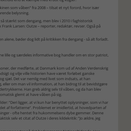
inen som våben” fra 2008 – tilsat et nyt forord, hvor især
larende belysning.
e så stærkt som dengang, men blev i 2010 i faghistorisk
rank Larsen: Outze – reporter, redaktør, revser. Også på
 alene, bøder dog lidt på kritikken fra dengang - så alt forladt.
ne lille og særdeles informative bog handler om en stor patriot,
rsoner, der medførte, at Danmark kom ud af Anden Verdenskrig
sigt og vilje ville historien have været forløbet ganske
g sjæl. Det var nemlig med livet som indsats, at han
 eller om man vil information, at han bidrog til at bevidstgøre
rtrykkerne. Han greb aldrig selv til våben, og da han blev
omatisk glemt at have våben på sig.
der: ”Deri ligger, at vi kun har benyttet oplysninger, som vi har
undet af forfatterne”. Problemet er imidlertid, at hovedparten af
etninger - ofte hentet fra hukommelsens dybe gemmer. Denne
isk selv et citat af Outze i deres kildekritik: ”Jo ældre, jeg