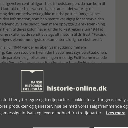
alligevel en central figur i hele frihedskampen, da han kom til
i kontakt med alle væsentlige aktører – det være sig de
e og dets embedsværk og ikke mindst politiet. Børge Outze
te den information, som han mente var vigtig for at styrke den
nødvendigvis var sandt, men mere opbyggelig ønsketænkning,
hjem til deres kolonihaver under folkestrejken i juni 1944 et
erne skulle havde sendt et slags ultimatum til dr. Best: ”Faktisk
 krigens ejendommeligste dokumenter, aldrig har eksisteret”.
sen af juli 1944 var der en åbenlys magtkamp mellem
borg. Kampen stod om hvem der havde mest styr på situationen.
rende parolerne og folkestemningen med sig. Politikerne manede
lev Børge Outze sat i en situation, hvor han direkte blev en
ze, og dermed Information, over på deres side: ”Børge Outze
e sig helt tryg ved: journalistikken […] Folkestrejken var ikke
d blev sat under pres. Umiddelbart før strejken havde han et
kelse, Mogens Fog. Og lige efter strejken lokkede
e deres talerør ”.
re gange var fælden ved at klappe for Outze, men heldet var med
sted benytter egne og tredjeparters cookies for at fungere, analys
atiske omstændigheder blev arresteret på en dækadresse, hvor
vores produkter og tjenester, hjælpe med vores salgsfremmende og
de parter inden for frihedsbevægelsen. Ja, de kunne såmænd
gsmæssige indsats og levere indhold fra tredjeparter.
Læs mere
t begynde med tæt over for tyskerne, så han ikke røbede
arrestation. Det betød, at forbindelserne udenfor kunne tage