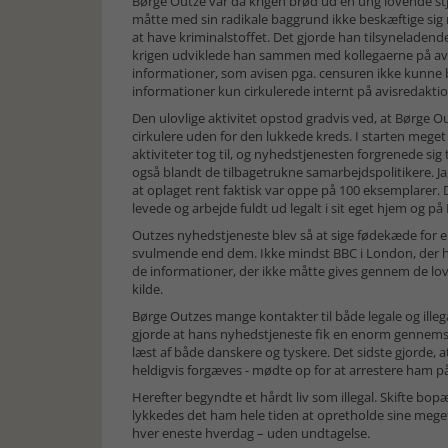
Børge Outze var da krigen brød ud en ung lovende s
måtte med sin radikale baggrund ikke beskæftige sig m
at have kriminalstoffet. Det gjorde han tilsyneladende
krigen udviklede han sammen med kollegaerne på avis
informationer, som avisen pga. censuren ikke kunne bri
informationer kun cirkulerede internt på avisredakti
Den ulovlige aktivitet opstod gradvis ved, at Børge O
cirkulere uden for den lukkede kreds. I starten meget b
aktiviteter tog til, og nyhedstjenesten forgrenede sig t
også blandt de tilbagetrukne samarbejdspolitikere. Ja,
at oplaget rent faktisk var oppe på 100 eksemplarer. 
levede og arbejde fuldt ud legalt i sit eget hjem og p
Outzes nyhedstjeneste blev så at sige fødekæde for e
svulmende end dem. Ikke mindst BBC i London, der h
de informationer, der ikke måtte gives gennem de l
kilde.
Børge Outzes mange kontakter til både legale og illeg
gjorde at hans nyhedstjeneste fik en enorm gennem­sl
læst af både danskere og tyskere. Det sidste gjorde, a
heldigvis forgæves - mødte op for at arrestere ham p
Herefter begyndte et hårdt liv som illegal. Skifte b
lykkedes det ham hele tiden at opretholde sine mege
hver eneste hverdag – uden undtagelse.