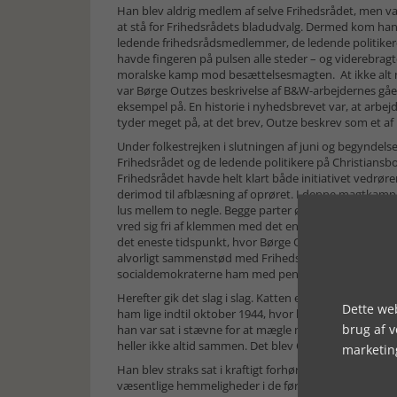
Han blev aldrig medlem af selve Frihedsrådet, men var 
at stå for Frihedsrådets bladudvalg. Dermed kom han 
ledende frihedsrådsmedlemmer, de ledende politiker
havde fingeren på pulsen alle steder – og viderebrag
moralske kamp mod besættelsesmagten. At ikke alt 
var Børge Outzes beskrivelse af B&W-arbejdernes gåen 
eksempel på. En historie i nyhedsbrevet var, at arbejd
tyder meget på, at det brev, Outze beskrev som et af
Under folkestrejken i slutningen af juni og begyndel
Frihedsrådet og de ledende politikere på Christians
Frihedsrådet havde helt klart både initiativet vedrø
derimod til afblæsning af oprøret. I denne magtkamp b
lus mellem to negle. Begge parter ønskede Børge Out
vred sig fri af klemmen med det eneste våben, han følt
det eneste tidspunkt, hvor Børge Outzes uafhængighe
alvorligt sammenstød med Frihedsrådets ledende skik
socialdemokraterne ham med penge, hvis han ville vær
Herefter gik det slag i slag. Katten efter musen. Fle
Dette web
ham lige indtil oktober 1944, hvor han under udram
brug af 
han var sat i stævne for at mægle mellem to striden
heller ikke altid sammen. Det blev Outzes skæbne.
marketin
Han blev straks sat i kraftigt forhør, men holdt til a
væsentlige hemmeligheder i de første timer efter sin 