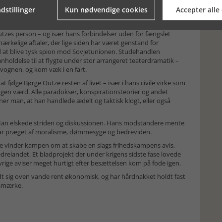
nd, så effektiviteten var til at overskue. I løbet af weekenden
dstillinger
Kun nødvendige cookies
Accepter alle
 til forhør – og for nogles vedkommende røg de videre til
Outzes person – og især hans forbindelser uden for fængslet
ærkelige aftaler, der lige siden har været genstand for
d at blive tysk spion mod Sovjetunionen. Studehandlen
nholdelse til at flygte under stor arrangeret teaterdramatik –
rvognen, og kom væk i en fart.
t følge Børge Outze resten af livet – især i hans civile virke som
bogen værd. Alle paradokser, konspirationsteorier og andet
ner man, at han handlede ædelt og taktisk klogt, eller også
Han elskede striden og diskussionen. Hans modstandere mente
gen var præget af moralisme, dømmesyge og bedreviden.
ze vinder kampen om at skabe en slags frihedskampens avis,
drelandet. Et bladprojekt der under krigens sidste fase lovede
rige aviser meget hurtigt efter besættelsen kom på fode igen.
dt sig oven vande rent økonomisk, og har hårdnakket holdt fast
delsmærke.