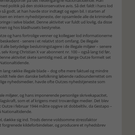
tjernerapporter på det hedengangne Nationaltidende. Han
ed politik på den stokkonservative avis. Så det faldt i hans lod
 så godt, at han havde stor indtægt og egen bil. I starten af
en en intern nyhedstjeneste, der opsamlede alle de kriminelle
nge i selve bladet. Denne aktivitet var fuldt ud lovlig, da disse
onen og hos bladhusets bestyrelse.
utze og hans fortrolige venner og kollegaer lod informationerne
eskedent - senere i et relativt stort omfang. De illegale
il alle betydelige beslutningstagere i de illegale miljøer – senere
 selv Kong Christian X var abonnent nr. 100 – også lang tid før,
Denne aktivitet skete samtidig med, at Børge Outze formelt set
å Nationaltidende.
n lang række illegale blade – dog ofte mere faktuel og mindre
oldt hele den danske befolkning løbende radiounderrettet om
ovlige nyhedsmedier, havde ofte Outzes nyhedstjeneste som
ale miljøer, og hans imponerende personlige skrivekapacitet,
agskraft, som et af krigens mest troværdige medier. Det blev
t Outze i februar 1944 måtte opgive sit dobbeltliv, da Gestapo –
å Nationaltidende.
opæl, dække sig ind. Trods denne voldsomme stressfaktor
t forgrenede kildeforbindelser, og producere et nyhedsbrev