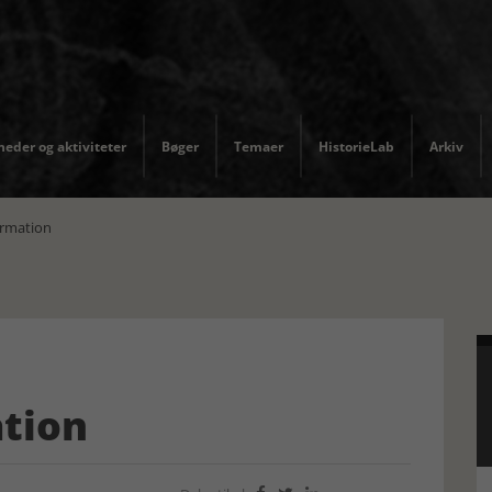
eder og aktiviteter
Bøger
Temaer
HistorieLab
Arkiv
formation
ation