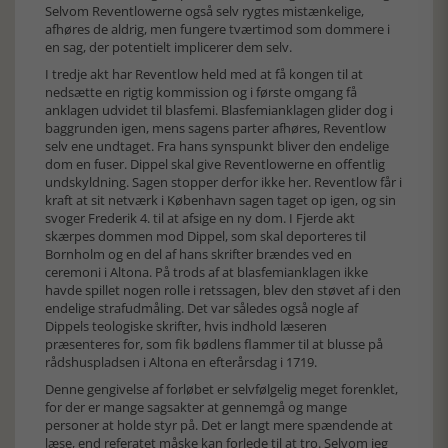
Selvom Reventlowerne også selv rygtes mistænkelige,
afhøres de aldrig, men fungere tværtimod som dommere i
en sag, der potentielt implicerer dem selv.
I tredje akt har Reventlow held med at få kongen til at
nedsætte en rigtig kommission og i første omgang få
anklagen udvidet til blasfemi. Blasfemianklagen glider dog i
baggrunden igen, mens sagens parter afhøres, Reventlow
selv ene undtaget. Fra hans synspunkt bliver den endelige
dom en fuser. Dippel skal give Reventlowerne en offentlig
undskyldning. Sagen stopper derfor ikke her. Reventlow får i
kraft at sit netværk i København sagen taget op igen, og sin
svoger Frederik 4. til at afsige en ny dom. I Fjerde akt
skærpes dommen mod Dippel, som skal deporteres til
Bornholm og en del af hans skrifter brændes ved en
ceremoni i Altona. På trods af at blasfemianklagen ikke
havde spillet nogen rolle i retssagen, blev den støvet af i den
endelige strafudmåling. Det var således også nogle af
Dippels teologiske skrifter, hvis indhold læseren
præsenteres for, som fik bødlens flammer til at blusse på
rådshuspladsen i Altona en efterårsdag i 1719.
Denne gengivelse af forløbet er selvfølgelig meget forenklet,
for der er mange sagsakter at gennemgå og mange
personer at holde styr på. Det er langt mere spændende at
læse, end referatet måske kan forlede til at tro. Selvom jeg