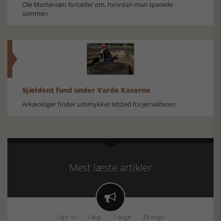
Ole Mortensøn fortæller om, hvordan man sparede
sammen
Sjældent fund under Varde Kaserne
Arkæologer finder udsmykket ildsted fra jernalderen
Mest læste artikler

Lige nu
I dag
7 dage
28 dage