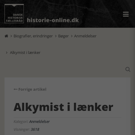
Biografier, erindringer
Bøger
Anmeldelser



Alkymist i lænker


Forrige artikel
Alkymist i lænker
Kategori:
Anmeldelser
Visninger:
3618