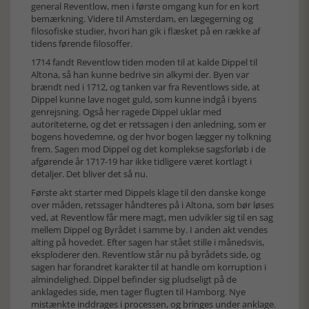
general Reventlow, men i første omgang kun for en kort
bemærkning. Videre til Amsterdam, en lægegerning og
filosofiske studier, hvori han gik i flæsket på en række af
tidens førende filosoffer.
1714 fandt Reventlow tiden moden til at kalde Dippel til
Altona, så han kunne bedrive sin alkymi der. Byen var
brændt ned i 1712, og tanken var fra Reventlows side, at
Dippel kunne lave noget guld, som kunne indgå i byens
genrejsning. Også her ragede Dippel uklar med
autoriteterne, og det er retssagen i den anledning, som er
bogens hovedemne, og der hvor bogen lægger ny tolkning
frem. Sagen mod Dippel og det komplekse sagsforløb i de
afgørende år 1717-19 har ikke tidligere været kortlagt i
detaljer. Det bliver det så nu.
Første akt starter med Dippels klage til den danske konge
over måden, retssager håndteres på i Altona, som bør løses
ved, at Reventlow får mere magt, men udvikler sig til en sag
mellem Dippel og Byrådet i samme by. I anden akt vendes
alting på hovedet. Efter sagen har stået stille i månedsvis,
eksploderer den. Reventlow står nu på byrådets side, og
sagen har forandret karakter til at handle om korruption i
almindelighed. Dippel befinder sig pludseligt på de
anklagedes side, men tager flugten til Hamborg. Nye
mistænkte inddrages i processen, og bringes under anklage.