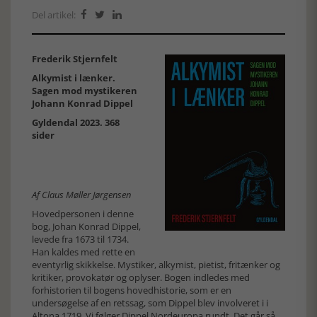
Del artikel:



Frederik Stjernfelt
Alkymist i lænker.
Sagen mod mystikeren
Johann Konrad Dippel
Gyldendal 2023. 368
sider
Af Claus Møller Jørgensen
Hovedpersonen i denne
bog, Johan Konrad Dippel,
levede fra 1673 til 1734.
Han kaldes med rette en
eventyrlig skikkelse. Mystiker, alkymist, pietist, fritænker og
kritiker, provokatør og oplyser. Bogen indledes med
forhistorien til bogens hovedhistorie, som er en
undersøgelse af en retssag, som Dippel blev involveret i i
Altona 1719. Vi følger Dippel Nordeuropa rundt. Det går så