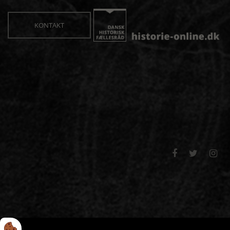
KONTAKT


