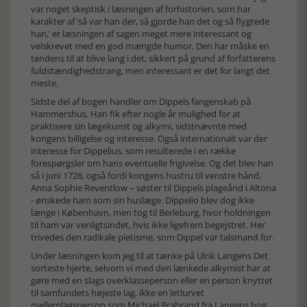
var noget skeptisk i læsningen af forhistorien, som har
karakter af ’så var han der, så gjorde han det og så flygtede
han,’ er læsningen af sagen meget mere interessant og
velskrevet med en god mængde humor. Den har måske en
tendens til at blive lang i det, sikkert på grund af forfatterens
fuldstændighedstrang, men interessant er det for langt det
meste.
Sidste del af bogen handler om Dippels fangenskab på
Hammershus. Han fik efter nogle år mulighed for at
praktisere sin lægekunst og alkymi, sidstnævnte med
kongens billigelse og interesse. Også internationalt var der
interesse for Dippelius, som resulterede i en række
forespørgsler om hans eventuelle frigivelse. Og det blev han
så i juni 1726, også fordi kongens hustru til venstre hånd,
Anna Sophie Reventlow – søster til Dippels plageånd i Altona
- ønskede ham som sin huslæge. Dippelio blev dog ikke
længe i København, men tog til Berleburg, hvor holdningen
til ham var venligtsindet, hvis ikke ligefrem begejstret. Her
trivedes den radikale pietisme, som Dippel var talsmand for.
Under læsningen kom jeg til at tænke på Ulrik Langens Det
sorteste hjerte, selvom vi med den lænkede alkymist har at
gøre med en slags overklasseperson eller en person knyttet
til samfundets højeste lag, ikke en letlurvet
mellemlagsperson som Michael Brabrand fra Langens bog.