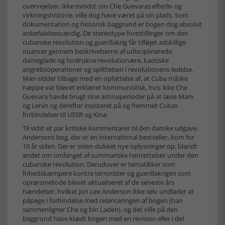
overvejelser, ikke mindst om Che Guevaras efterliv og
virkningshistorie, ville dog have været på sin plads. Som
dokumentation og historisk baggrund er bogen dog absolut
anbefalelsesværdig. De stereotype forestillinger om den
cubanske revolution og guerillakrig får tilføjet adskillige
nuancer gennem beskrivelserne af udisciplinerede,
dameglade og fordrukne revolutionære, kaotiske
angrebsoperationer og splittelsen i revolutionens ledelse.
Man sidder tilbage med en opfattelse af, at Cuba måske
næppe var blevet erklæret kommunistisk, hvis ikke Che
Guevara havde brugt sine astmaperioder på at læse Marx
og Lenin og derefter insisteret på og fremmet Cubas
forbindelser til USSR og Kina.
Til sidst et par kritiske kommentarer til den danske udgave.
Andersons bog, der er en international bestseller, kom for
10 år siden. Der er siden dukket nye oplysninger op, blandt
andet om omfanget af summariske henrettelser under den
cubanske revolution. Derudover er tematikker som
frihedskæmpere kontra terrorister og guerillakrigen som
oprørsmetode blevet aktualiseret af de seneste års
hændelser, hvilket Jon Lee Anderson ikke selv undlader at
påpege i forbindelse med relanceringen af bogen (han
sammenligner Che og bin Laden), og det ville på den
baggrund have klædt bogen med en revision eller i det