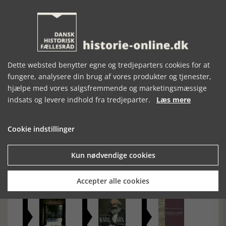
mindste et efterskrift, der førte bogens indhold up-to-date.
Derudover er der simpelthen for mange sjuskefejl: stavefejl,
oversættelsesfejl og usammenhængende sætninger. Bogen
ville have været tjent med en sidste omgang redigering og
korrektur.
Dette websted benytter egne og tredjeparters cookies for at
fungere, analysere din brug af vores produkter og tjenester,
hjælpe med vores salgsfremmende og marketingsmæssige
indsats og levere indhold fra tredjeparter.
Læs mere
Cookie indstillinger
Forrige artikel
Kun nødvendige cookies
SE RELATEREDE ARTIKLER
Accepter alle cookies