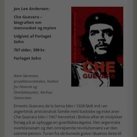
Jon Lee Anderson:
Che Guevara –
biografien om
mennesket og myten
Udgivet af Forlaget
Sohn
767 sider, 399 kr.
Forlaget Sohn
Anne Sørensen,
projektkoordinator, Institut
for Historie og
Områdestudier, Aarhus
Universitet
Ernesto Guevara de la Serna blev i 1928 født ind i en
argentinsk aristokratisk familie med baskiske og irske aner.
Che Guevara blev i 1967 henrettet i Bolivia efter et mislykket
forsøg på at opbygge en guerillabevægelse. Den argentiske
overklassesøn og den omrejsende revolutionære var den
samme person. Turen fra de bonede gulve i Buenos Aires til