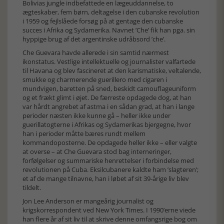
Bolivias jungle indbefattede en lægeuddannelse, to
ægteskaber, fem børn, deltagelse i den cubanske revolution
i 1959 og fejlslåede forsøg på at gentage den cubanske
succes i Afrika og Sydamerika. Navnet ’Che’ fik han pga. sin
hyppige brug af det argentinske udråbsord ’che’.
Che Guevara havde allerede i sin samtid nærmest
ikonstatus. Vestlige intellektuelle og journalister valfartede
til Havana og blev fascineret at den karismatiske, veltalende,
smukke og charmerende guerillero med cigaren i
mundvigen, baretten på sned, beskidt camouflageuniform
og et frækt glimt i øjet. De færreste opdagede dog, at han
var hårdt angrebet af astma i en sådan grad, at han i lange
perioder næsten ikke kunne gå – heller ikke under
guerillatogterne i Afrikas og Sydamerikas bjergegne, hvor
han i perioder måtte bæres rundt mellem
kommandoposterne. De opdagede heller ikke – eller valgte
at overse – at Che Guevara stod bag interneringer,
forfølgelser og summariske henrettelser i forbindelse med
revolutionen på Cuba. Eksilcubanere kaldte ham ’slagteren’;
et af de mange tilnavne, han i løbet af sit 39-årige liv blev
tildelt.
Jon Lee Anderson er mangeårig journalist og
krigskorrespondent ved New York Times. I 1990’erne viede
han flere år af sit liv til at skrive denne omfangsrige bog om