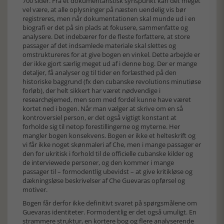
700 sider. Fra et dokumentaristisk synspunkt kan det meget
vel være, at alle oplysninger på næsten uendelig vis bør
registreres, men når dokumentationen skal munde ud i en
biografi er det på sin plads at fokusere, sammenfatte og
analysere. Det indebærer for de fleste forfattere, at store
passager af det indsamlede materiale skal slettes og
omstruktureres for at give bogen en vinkel. Dette arbejde er
der ikke gjort særlig meget ud af i denne bog. Der er mange
detaljer, få analyser og til tider en forlæsthed på den
historiske baggrund (fx den cubanske revolutions minutiøse
forløb), der helt sikkert har været nødvendige i
researchøjemed, men som med fordel kunne have været
kortet ned i bogen. Når man vælger at skrive om en så
kontroversiel person, er det også vigtigt konstant at
forholde sig til netop forestillingerne og myterne. Her
mangler bogen konsekvens. Bogen er ikke et helteskrift og
vi får ikke noget skønmaleri af Che, men i mange passager er
den for ukritisk i forhold til de officielle cubanske kilder og
de interviewede personer, og den kommer i mange
passager til – formodentlig ubevidst – at give kritikløse og
dækningsløse beskrivelser af Che Guevaras opførsel og
motiver.
Bogen får derfor ikke definitivt svaret på spørgsmålene om
Guevaras identiteter. Formodentlig er det også umuligt. En
strammere struktur, en kortere bog og flere analyserende