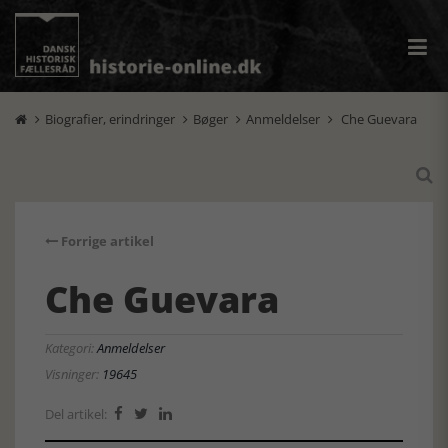
Biografier, erindringer
Bøger
Anmeldelser
Che Guevara





Forrige artikel
Che Guevara
Kategori:
Anmeldelser
Visninger:
19645
Del artikel:


