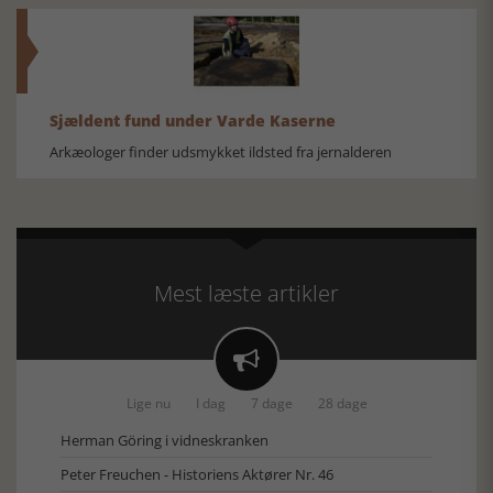
Sjældent fund under Varde Kaserne
Arkæologer finder udsmykket ildsted fra jernalderen
Mest læste artikler

Lige nu
I dag
7 dage
28 dage
Herman Göring i vidneskranken
Peter Freuchen - Historiens Aktører Nr. 46