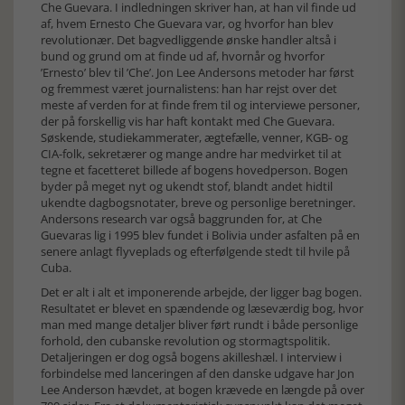
Che Guevara. I indledningen skriver han, at han vil finde ud
af, hvem Ernesto Che Guevara var, og hvorfor han blev
revolutionær. Det bagvedliggende ønske handler altså i
bund og grund om at finde ud af, hvornår og hvorfor
’Ernesto’ blev til ’Che’. Jon Lee Andersons metoder har først
og fremmest været journalistens: han har rejst over det
meste af verden for at finde frem til og interviewe personer,
der på forskellig vis har haft kontakt med Che Guevara.
Søskende, studiekammerater, ægtefælle, venner, KGB- og
CIA-folk, sekretærer og mange andre har medvirket til at
tegne et facetteret billede af bogens hovedperson. Bogen
byder på meget nyt og ukendt stof, blandt andet hidtil
ukendte dagbogsnotater, breve og personlige beretninger.
Andersons research var også baggrunden for, at Che
Guevaras lig i 1995 blev fundet i Bolivia under asfalten på en
senere anlagt flyveplads og efterfølgende stedt til hvile på
Cuba.
Det er alt i alt et imponerende arbejde, der ligger bag bogen.
Resultatet er blevet en spændende og læseværdig bog, hvor
man med mange detaljer bliver ført rundt i både personlige
forhold, den cubanske revolution og stormagtspolitik.
Detaljeringen er dog også bogens akilleshæl. I interview i
forbindelse med lanceringen af den danske udgave har Jon
Lee Anderson hævdet, at bogen krævede en længde på over