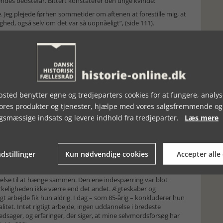
ndes bedstefar. Bittert konstaterer den unge kvinde:
. Jeg plejede førhen sommetider om aftenen at forestille mig, at
ghed, også selv om det var så uopnåeligt”, (side 111).
lot en birkealle, hvor hun kunne hænge alle sine
men det værste var, at hun på en eller anden måde også følte
ad hun havde gennem- og oplevet. Måske ville de ikke, måske
havde måttet tåle. Ganske vist fik hun en lille økonomisk
e. Hun søgte først og fremmest tilfredsstillelse eller
 en mur inden i hende af skyldkomplekser, skam, raseri og
sted benytter egne og tredjeparters cookies for at fungere, analys
jeg lytter efter indeni, uanset hvor meget jeg anstrenger mig for
vores produkter og tjenester, hjælpe med vores salgsfremmende og
mærke, jeg er rastløs; der er så meget, jeg gerne vil, som jeg har
gsmæssige indsats og levere indhold fra tredjeparter.
Læs mere
 den anden briks. Jeg ved, at jeg har forsømt nogle ting, og det
gtig, hvad det er. Det gør mig indimellem rasende. Alle omkring
 af det, overstadige eller keder sig. På mig virker det, som om
er mig på samme måde. Helt ligesom de vil, at jeg skal sige
dstillinger
Kun nødvendige cookies
Accepter alle
noget, som jeg kan smage noget. Det gør mig undertiden
ige, at hun led af posttraumatisk stressyndrom.
relse til at hænge sammen. Den ene indespærring var blot
virkeligheden ikke værre end det andet. Ægteskaber og
gt arbejde fik hun aldrig. I dag – som 85-årig – konkluderer hun
litet. Intet rigtigt arbejde, ingen uddannelse i bredeste
edsager, og erfaringer, der siger, at mine selvmordsforsøg har