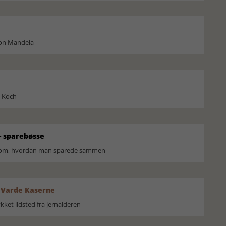
son Mandela
l Koch
 sparebøsse
r om, hvordan man sparede sammen
 Varde Kaserne
ket ildsted fra jernalderen