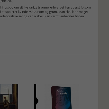
(side 202).
dringsbog om sit livsvarige traume, erhvervet i en yderst følsom
ng af et spoleret kvindeliv. Grusom og grum. Man skal lede meget
ende forelskelser og venskaber. Kan varmt anbefales til den