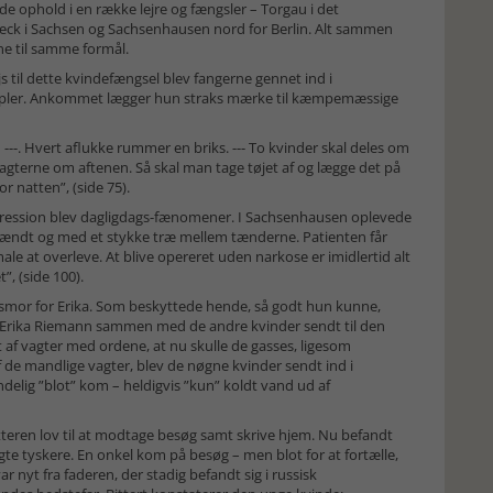
e ophold i en række lejre og fængsler – Torgau i det
eck i Sachsen og Sachsenhausen nord for Berlin. Alt sammen
ne til samme formål.
js til dette kvindefængsel blev fangerne gennet ind i
nipler. Ankommet lægger hun straks mærke til kæmpemæssige
---. Hvert aflukke rummer en briks. --- To kvinder skal deles om
 vagterne om aftenen. Så skal man tage tøjet af og lægge det på
r natten”, (side 75).
depression blev dagligdags-fænomener. I Sachsenhausen oplevede
pændt og med et stykke træ mellem tænderne. Patienten får
ale at overleve. At blive opereret uden narkose er imidlertid alt
”, (side 100).
gsmor for Erika. Som beskyttede hende, så godt hun kunne,
v Erika Riemann sammen med de andre kvinder sendt til den
 af vagter med ordene, at nu skulle de gasses, ligesom
 de mandlige vagter, blev de nøgne kvinder sendt ind i
ndelig ”blot” kom – heldigvis ”kun” koldt vand ud af
rfatteren lov til at modtage besøg samt skrive hjem. Nu befandt
vogte tyskere. En onkel kom på besøg – men blot for at fortælle,
ar nyt fra faderen, der stadig befandt sig i russisk