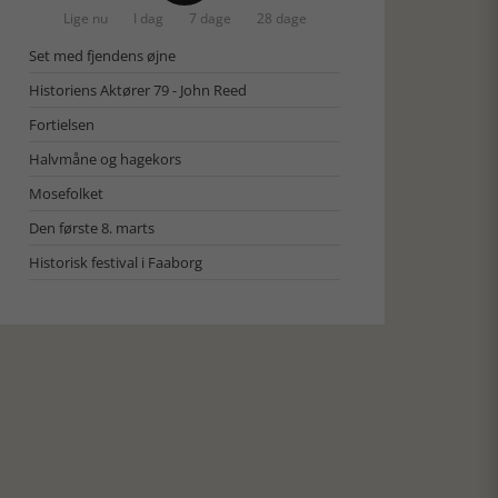
Lige nu
I dag
7 dage
28 dage
Set med fjendens øjne
Historiens Aktører 79 - John Reed
Fortielsen
Halvmåne og hagekors
Mosefolket
Den første 8. marts
Historisk festival i Faaborg