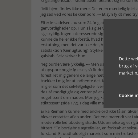
krigsfangenskab. I Mühlhausen befandt sig nu kun he
”Mit hjem findes ikke mere. Det er en mærkelig følelse
jeg sad ved vores køkkenbord. --- Et syn fyldt med try
Efter løsladelsen, nu som 24-årig, ønskede Erika sig b
genvordigheder op. Hun så sig selv som et monster, 
sig skyldig. Ingen interesserede sig alvorligt for, hv
kunne de heller ikke forstå, hvad hun i virkeligheden 
erstatning, men det var ikke det, hun inderst inde søgt
satisfaktion (Genugtuung). Stykke for stykke voksede
galskab. Selv skriver hun:
Dette web
”Jeg burde være lykkelig. --- Men uanset hvor intenst 
brug af 
at opspore nogle følelser, så finder jeg intet. Jeg kan 
marketin
forestillet mig genem de lange nætter på den ene eller
trækker i mig for at indhente det. Men jeg ved ikke ri
mig er som det selvfølgeligste i verden lykkelige, kede
de utålmodigt går og venter på at opleve, at jeg opfør
Cookie in
noget pænt om maden. Men jeg kan lige så lidt føle 
stiktosset” (side 172). I dag ville man formodentlig s
Erika Riemann kunne med andre ord ikke få sin tilvæ
blevet erstattet af en anden. Det ene mareridt var i 
moderrolle led ubodelig skade. Uddannelse og et rigti
bittert: ”To bortløbne ægtefæller, en forkrøblet seksua
forstand. Et uudholdeligt mareridt som min trofaste l