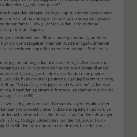
usikre eller kiggede ned i gulvet”.
verne hang uden på tøjet i de dage. Kapitulationen havde været
kun et ønske - at hævne sig maksimalt på de besejrede tyskere.
estationen ført til Ludwiglust Slot – uden, at forældrene
skarpt forhør i dagevis.
nger, nedskrevet over 50 år senere og oprindelig publiceret
ler hun om domsafsigelsen, men det illustrerer også udmærket
ne sent nedskrevne og reflekterende erindringer. Problemer,
n jeg forstår meget lidt af det, der foregår. Der bliver kun
ne iagttagelser. Min optimisme har det svært ansigt til ansigt
erbordet. Igen og igen bladrer de raslende i mine papirer.
 Gad vide, hvad der står i papirerne, siger jeg bekymret til mig
ft nu. ”Nå ja, så siger vi, jeg er med i Varulvene”, lyder en af
mig, begynder jeg bittert at fortryde. Jeg klamrer mig til sidst
å noget”, (side 39).
Havde aldrig hørt om nazistiske varulve og deres aktiviteter.
Hær samt varulve-aktiviteter. Vidste endog ikke, hvad varulve
 under på hvad som helst, blot for at slippe for flere afhøringer.
 til 8 år og 16 dage. Løsladt blev hun den 18. januar 1954 –
sig. Men Sibirien, som dommen truede med, blev det trods alt