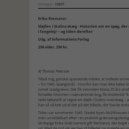
Visninger:
10691
Erika Riemann:
Sløjfen i Stalins skæg - Historien om en spøg, der
i fangelejr – og tiden derefter
Udg. af
Informations Forlag
236 sider, 250 kr.
Af Thomas Petersen
Tillad mig, ganske upassende måske, at indlede anmel
– fra 1945. Spørgsmål: - Hvorfor kan man ikke købe Sta
svinet stadig lever. Det fik veninden Maria 25 års straf
fortæller historien i nærværende bog, fik imidlertid ”
røde læbestift at tegne en sløjfe i Stalins overskæg – a
han så så ked ud af det på det billede, der havde erst
Tiden var sommeren 1945. Stedet byen Mühlhausen i T
men umiddelbart efter i en praktisk grænseregulering
skolepige Erika Grab (senere gift Riemann), der begik 
ud. Med de ord gik jeg hen til billedet og malede en