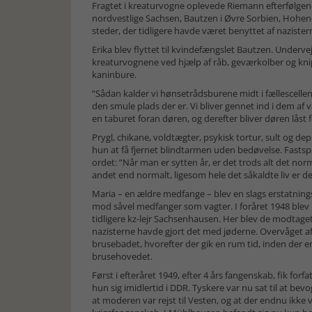
Fragtet i kreaturvogne oplevede Riemann efterfølgend
nordvestlige Sachsen, Bautzen i Øvre Sorbien, Hohen
steder, der tidligere havde været benyttet af nazister
Erika blev flyttet til kvindefængslet Bautzen. Underve
kreaturvognene ved hjælp af råb, geværkolber og k
kaninbure.
”Sådan kalder vi hønsetrådsburene midt i fællescellen 
den smule plads der er. Vi bliver gennet ind i dem af
en taburet foran døren, og derefter bliver døren låst fo
Prygl, chikane, voldtægter, psykisk tortur, sult og 
hun at få fjernet blindtarmen uden bedøvelse. Fasts
ordet: ”Når man er sytten år, er det trods alt det norm
andet end normalt, ligesom hele det såkaldte liv er det
Maria – en ældre medfange – blev en slags erstatnin
mod såvel medfanger som vagter. I foråret 1948 ble
tidligere kz-lejr Sachsenhausen. Her blev de modtaget
nazisterne havde gjort det med jøderne. Overvåget af
brusebadet, hvorefter der gik en rum tid, inden der e
brusehovedet.
Først i efteråret 1949, efter 4 års fangenskab, fik fo
hun sig imidlertid i DDR. Tyskere var nu sat til at be
at moderen var rejst til Vesten, og at der endnu ikke v