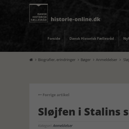
Forside
Dansk Historisk Fællesråd
Nyh
Biografier, erindringer
Bøger
Anmeldelser
Sløj




Forrige artikel
Sløjfen i Stalins
Kategori:
Anmeldelser