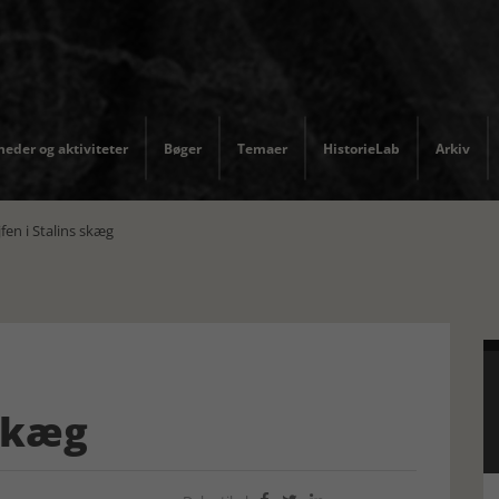
eder og aktiviteter
Bøger
Temaer
HistorieLab
Arkiv
fen i Stalins skæg
 skæg