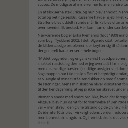
succes. De modigste af mine venner lo, men andre tav 
En af tilskuerne stak Erika, og hun blev anholdt. Ner
total og betingelsesløs. Russerne havde i øjeblikket 
Straffene blev uddelt i runde mål. Erika blev efter arr
overhovedet fik besked. Her kom hun under særdeles 
Nærværende bog er Erika Riemanns (født 1930) erindri
som bog i Tyskland 2002. I det følgende citat fortæl
de kildemæssige problemer, der knytter sig til sådan
der generelt karakteriserer hele bogen:
”Mødet begynder. Jeg er ganske vist hovedpersonen, me
snakket russisk, og dermed er jeg overladt til mine eg
med de alvorlige næsten fjendtlige ansigter ved domm
Sagsmappen har i tidens løb fået et betydeligt omfang.
selv. Nogle af mine tilståelser dukker op med flammeskri
de sætninger. Mens min skæbne bliver diskuteret foran 
til den kendsgerning, at jeg jo ikke har skrevet under p
Riemann anede med andre ord ikke, hvad der foregik. 
Alligevel blev hun dømt for fornærmelse af Den røde 
var – men skrev i den givne tilstand og de givne vilkår
De idømte 10 år blev i virkelighedens verden reduceret
men berøvet sin ungdom. Og fremtid, skulle det vise 
ikke til.