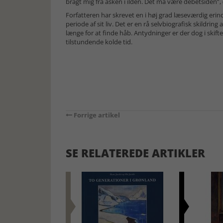
bragt mig fra asken i ilden. Det må være debetsiden”, 
Forfatteren har skrevet en i høj grad læseværdig erin
periode af sit liv. Det er en rå selvbiografisk skildri
længe for at finde håb. Antydninger er der dog i skift
tilstundende kolde tid.
Forrige artikel
SE RELATEREDE ARTIKLER