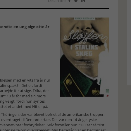
Del artikel:



 sendte en ung pige otte år
delsen med en vits fra år nul
lin-spæk? - Det er, fordi
arbejde for at sige. Erika, der
kun” 10 år for med sin mors
ngiveligt, fordi hun syntes,
attet et andet med Hitler på.
hüringen, der var blevet befriet af de amerikanske tropper,
 overdraget til Den røde Hær. Det var den 14-årige tyske
ovennævnte ”forbrydelse”. Selv fortæller hun: ”Du ser så trist
 munter sløjfe om overskægget. Min heltedåd var en begrænset