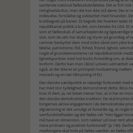
samlende national fællesskabsfølelse. Det er fint nok 
rettighedskultur, men det kan ikke stå alene. Der er
indlevelse, forståelse og solidaritet med hinanden. Der
kratibegreb på banen. Et begreb der hverken leder til 
republikansk politik a la det, som kendes fra USA. Et
som et fællesskab af samarbejdende og ligeværdige bor
stat, som de selv har skabt og styrer på grundlag af 
rammer beskytter dem mod indre såvel som ydre kræfte
følelse, patriotisme, flid, frihed, frisind, lighed, selvmob
nogle af grundelementerne i et republikanistisk med
lighedspunkter med Hal Kochs forestilling om, at dia
livsform. Derfor kan man i Böss’ univers udmærket vær
også, at der ikke er en principiel mod­sætning mellem
monarki og en tæt tilknytning til EU.
Den danske værdipolitik er uløseligt forbundet med in
har med stor tydelighed demonstreret dette. Böss men
krav til dem. Ja, ret beset mener han, at vi har en mor
den danske demokratiske tradition. De skal knyttes til
borgernes aktive engagement i de demokratiske pro
afgrænsning er det umuligt at forestille sig, at nogle 
samfundshelheden og det fælles vel: ”Heri ligger ho
må have en dimension, som rækker ud over rent abstr
mere jordnært og praktisk funktionelt” (p 136). Derfor 
medborgere skal hvile på fælles vær­dier, en fælles of