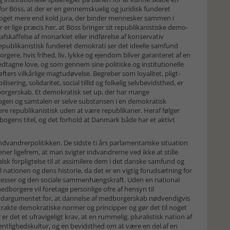
for Böss, at der er en gennemskuelig og juridisk funderet
 noget mere end kold jura, der binder mennesker sammen i
 er lige præcis her, at Böss bringer sit republikanistiske demo­
afskaffelse af monarkiet eller indførelse af konservativ
 republikanistisk funderet demokrati ser det ideelle samfund
gere, hvis frihed, liv, lykke og ejendom bliver garanteret af en
vedtagne love, og som gennem sine politiske og institutionelle
rs vilkårlige magtudøvelse. Begreber som loyalitet, pligt­
ilisering, solidaritet, social tillid og folkelig selvbevidsthed, er
borgerskab. Et demokratisk set up, der har mange
logen og samtalen er selve substansen i en demokratisk
e republi­kanistisk uden at være republikaner. Heraf følger
 bogens titel, og det forhold at Danmark både har et aktivt
dvandrerpolitikken. De sidste ti års parlamentariske situation
er ligefrem, at man svigter indvandrerne ved ikke at stille
alsk forpligtelse til at assimilere dem i det danske samfund og
 nationen og dens historie, da det er en vigtig forudsætning for
cesser og den sociale sammenhængskraft. Uden en national
medborgere vil foretage per­sonlige ofre af hensyn til
vedargumentet for, at dannelse af medborgerskab nødvendigvis
akte demokratiske normer og principper og gør det til noget
er det et ufravigeligt krav, at en rummelig, pluralistisk nation af
fentlig­hedskultur, og en bevidsthed om at være en del af en