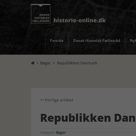
Forside
Dansk Historisk Fællesråd
Nyh
Bøger
Republikken Danmark


Forrige artikel
Republikken Da
Kategori:
Bøger