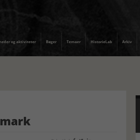
eder og aktiviteter
Bøger
Temaer
HistorieLab
Arkiv
nmark