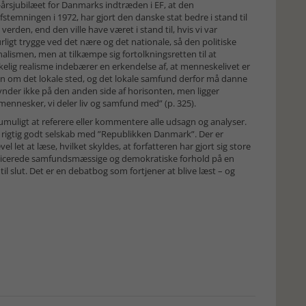
-årsjubilæet for Danmarks indtræden i EF, at den
stemningen i 1972, har gjort den danske stat bedre i stand til
verden, end den ville have været i stand til, hvis vi var
turligt trygge ved det nære og det nationale, så den politiske
nalismen, men at tilkæmpe sig fortolkningsretten til at
lig realisme indebærer en erkendelse af, at menneskelivet er
den om det lokale sted, og det lokale samfund derfor må danne
nder ikke på den anden side af horisonten, men ligger
mennesker, vi deler liv og samfund med” (p. 325).
pumuligt at referere eller kommentere alle udsagn og analyser.
n i rigtig godt selskab med ”Republikken Danmark”. Der er
el let at læse, hvilket skyldes, at forfatteren har gjort sig store
mplicerede samfundsmæssige og demokratiske forhold på en
il slut. Det er en debatbog som fortjener at blive læst – og