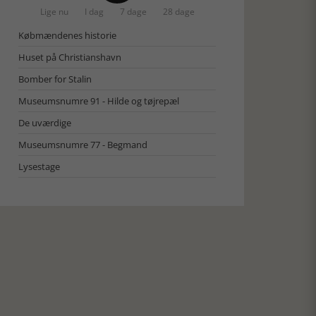
Lige nu
I dag
7 dage
28 dage
Købmændenes historie
Huset på Christianshavn
Bomber for Stalin
Museumsnumre 91 - Hilde og tøjrepæl
De uværdige
Museumsnumre 77 - Begmand
Lysestage