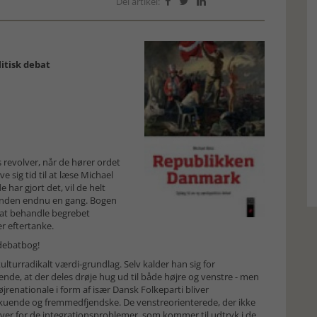
Del artikel:



itisk debat
 revolver, når de hører ordet
ve sig tid til at læse Michael
har gjort det, vil de helt
munden endnu en gang. Bogen
t at behandle begrebet
ær eftertanke.
t debatbog!
lturradikalt værdi-grundlag. Selv kalder han sig for
kende, at der deles drøje hug ud til både højre og venstre - men
jrenationale i form af især Dansk Folkeparti bliver
skuende og fremmedfjendske. De venstreorienterede, der ikke
er for de integrations­problemer, som kommer til udtryk i de