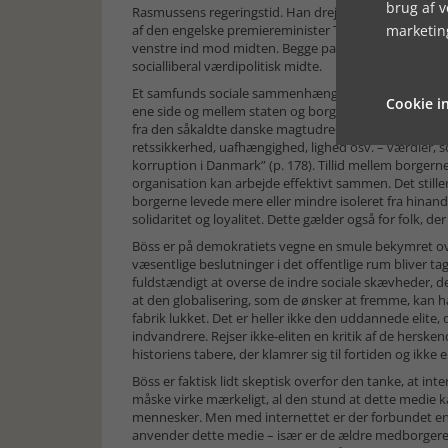
brug af 
Rasmussens regeringstid. Han drejede bevidst partiet 
marketin
af den engelske premiereminister Tony Blair, der i år
venstre ind mod midten. Begge partier kom fra hver d
socialliberal værdipolitisk midte.
Et samfunds sociale sammenhængskraft hænger i høj
Cookie in
ene side og mellem staten og borgeren på den anden s
fra den såkaldte danske magtudredning, hvor: ”Danm
retssikkerhed, uaf­hængig­hed, lighed osv. – værdier, so
korruption i Danmark” (p. 178). Tillid mellem borgern
organisation kan arbejde effektivt sammen. Det still
borgerne levede mere eller mindre isoleret fra hinan
solidaritet og loyalitet. Dette gælder også for folk, der
Böss er på demokratiets vegne en smule bekymret over
væsentlige beslutninger i det offentlige rum bliver t
fuldstændigt at overse de indre sociale skævheder, der
at den globalisering, som de ønsker at fremme, kan hav
fabrik lukket. Det er heller ikke den uddannede elite,
indvandrere. Rejser ikke-eliten en kritik af de herskend
historiens tabere, der klamrer sig til fortiden og ikke 
Böss er faktisk lidt skeptisk overfor den tanke, at in
måske virke mærkeligt, al den stund at dette medie k
mennesker. Men med internettet er der forbundet en 
anvender dette medie – især er de ældre medborger