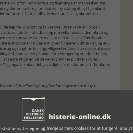
ndrerne brug for. Indvandrere og flygt­ninge er mennesker, der
and og derfor har brug for både en ny stat og et nyt hjemland,
derfor for sølle blot at tilbyde dem juridisk og økonomisk
lde kapitler om stat og folkestyre. Disse kapitler i bogen
kvalificeret ønsker at udtale sig om velfærdsstat, demokrati og
d rette kan være stolte over, at den danske velfærdsstat er
ke instituti­oner i al væsentlighed fungerer udmærket, og at vi
misbrug og magtfordrejning. Alligevel er der på en række af disse
ing ind, som kalder på både forbedringer og et udtalt behov
 til at sætte fingeren på de virkelig ømme punkter i vores
. Til gengæld kniber det gevaldigt, når det kommer til konkrete
ktion af de offentlige udgifter for at give mere magt til
 alt for svag offentlig sektor, der svækker det marked, som ikke
n politiske dimension af en velfungerende national
 er i kraft af deres fastholdelse af nationale prioriteringer og
 ikke er blevet truet alvorligt af deres venstrefløjsopposition i
er, at de ikke har lyttet til nyliberalisternes anbefalinger om
en form for konservatisme, som har gjort Europa meget
lar socialliberal dimension” (p. 152).
sted benytter egne og tredjeparters cookies for at fungere, analys
ed videreført under den tidsligere statsminister Anders Fogh