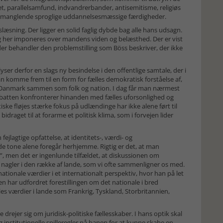
, parallelsamfund, indvandrerbander, antisemitisme, reli­giøs
manglende sproglige uddan­­nelses­­mæssige færdigheder.
islæsning. Der ligger en solid faglig dybde bag alle hans udsagn.
og her imponeres over mandens viden og belæsthed. Der er vist
 der behandler den problemstilling som Böss beskriver, der ikke
er derfor en slags ny besindelse i den offentlige samtale, der i
n komme frem til en form for fælles demokratisk forståelse af,
der Danmark sammen som folk og nation. I dag får man nærmest
debatten konfronterer hinanden med fælles uforsonlighed og
ske fløjes stærke fokus på udlændinge har ikke alene ført til
idraget til at forarme et politisk klima, som i forvejen lider
jlagtige opfattelse, at identitets-, værdi- og
de tone alene foregår herhjemme. Rigtig er det, at man
”, men det er ingenlunde tilfældet, at diskussionen om
 nagler i den række af lande, som vi ofte sammenligner os med.
ationale værdier i et internationalt perspektiv, hvor han på let
n har udfordret forestillingen om det natio­nale i bred
lles værdier i lande som Frankrig, Tyskland, Storbritannien,
 drejer sig om juridisk-politiske fællesskaber. I hans optik skal
g institutionelle spilleregler på banen for at kunne skabe en