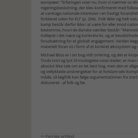
europæer: ”Erfaringen viser nu, hvor vi nærmer os 40
regeringsbeslutning, der blev konfirmeret med folkeaf
at varetage nationale interesser i en hastigt forandret 
forblevet uden for EU” (p. 294). Folk føler sig helt na
kamp består derfor ikke i at være for eller imod natio
bestemme, hvori de danske værdier består: ”Menneske
indlejret i det nære og konkrete liv, og at bevidsthe
forudsætning for et globalt engagement. Verden begy
materielt foran os i form af et konkret økosystem og 
Michael Böss er i sin bog vidt omkring, og det er kro
Trods tvivl og lyst til modsigelse visse steder, er ma
absolut ikke tale om en let læst bog, men den er alligev
og vellykkede anstrengelser for at forklare selv ko
måde, så lægfolk kan følge argumentationen fra start t
diskuteret - af folk og fæ.
Forrige artikel