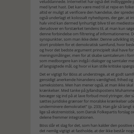
veluddannede. Internettet har også det indbyggede pr
med lynet hast. Det kan være med til at rejse en folke
altid er muligt at verificere den hændelse, der sprede
også underlagt et kolossalt nyhedspres, der gør, at inf
halv vind kan dermed lynhurtigt blive til en mediest
derud­over en forstærket tendens til, at man kun søger
denne forbindelse om filtrering af informationerne.
synspunkter, som man ikke deler. Denne udvikling styr
stort problem for et demo­kratisk samfund, hvor beslu
og hvor det bedste argument principielt skal have forr
meningsmålinger, men for at skabe samtalerum i form
som med­borgere kan indgå i dialoger og samtaler me
af langsigtede mål, og hvor vi kan stille kritiske spørgs
Det er vigtigt for Böss at understrege, at et godt sam
gensidigt anerkende hinandens værdighed, frihed og 
sameksistens. Men han mener også, at man ikke skal gå 
krænkelser. Med tanke på Jyllandspostens Muhammed
bevæger sig ind på at lave forbud mod ytringer, der så
sættes juridiske grænser for moralske krænkelser ude
underminere demokratiet” (p. 233). Han går så langt
lige så ekstremistisk, som Dansk Folkepartis forslag 
delene fremmer integrationen.
Böss slår et slag for det, som han kalder den positive
det nemlig vigtigt at fastholde, at der ikke består 