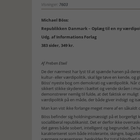
Visninger:
7603
Michael Böss:
Republikken Danmark – Oplæg til en ny værdipol
Udg. af
Informations Forlag
383 sider, 349 kr.
Af Preben Etwil
De der nærmest har lyst til at spænde hanen på deres
kultur- eller værdipolitik, skal lige tøve en kende, og gi
Böss’ nyeste bog om demokrati og værdipolitik. Når de 
sikkert stikke skyderen i bæltet og vende skråen i 
demonstrerer nemlig til fulde, at det faktisk er mulig
værdipolitik på en måde, der både giver indsigt og is
Man kan vist ikke forlange meget mere af en såkald
Böss befinder sig holdningsmæssigt på et borgerligt ku
socialliberal republikanist. Det er derfor ikke overras
det gøres både sobert, intelligent og begrundet. De hø
karakteriseret som både intolerante, skingre, bagud
nærmere præsenteres, beskyldes for total blindhed ov