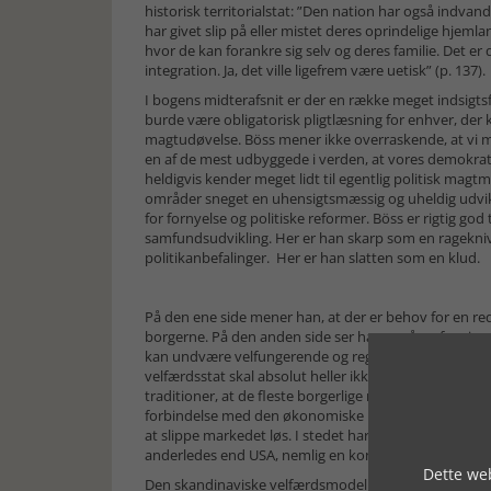
histo­risk territorialstat: ”Den nation har også indva
har givet slip på eller mistet deres oprindelige hjem­l
hvor de kan forankre sig selv og deres familie. Det er 
integration. Ja, det ville ligefrem være uetisk” (p. 137).
I bogens midterafsnit er der en række meget indsigtsfu
burde være obligatorisk pligtlæsning for enhver, der 
magtudøvelse. Böss mener ikke overraskende, at vi me
en af de mest udbyggede i verden, at vores demokratis
heldigvis kender meget lidt til egentlig politisk magt
områder sneget en uhensigtsmæssig og uheldig udvikl
for fornyelse og politiske reformer. Böss er rigtig god
samfunds­udvikling. Her er han skarp som en ragekniv
politikanbefalinger. Her er han slatten som en klud.
På den ene side mener han, at der er behov for en redu
borgerne. På den anden side ser han også en fare i en
kan undvære velfungerende og regulerende stater. De
velfærdsstat skal absolut heller ikke underkendes: ”Det
traditioner, at de fleste borgerlige regeringer i Europa
forbindelse med den økonomiske krise. En anden grund 
at slippe markedet løs. I stedet har de trukket på d
anderledes end USA, nemlig en konservatisme med en k
Dette web
Den skandinaviske velfærdsmodel blev i al væsentligh