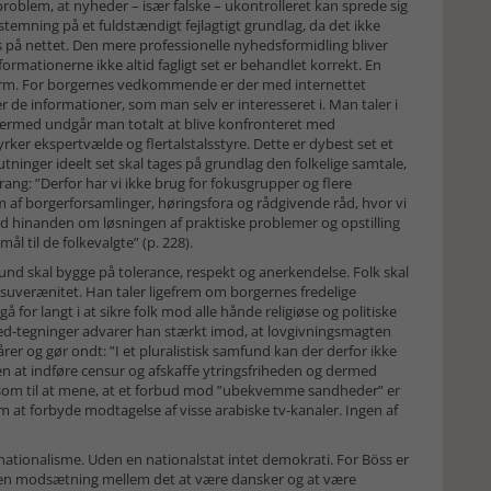
oblem, at nyheder – især falske – ukon­trolleret kan sprede sig
stemning på et fuldstændigt fejlagtigt grundlag, da det ikke
s på nettet. Den mere professionelle nyheds­for­midling bliver
or­ma­tionerne ikke altid fagligt set er behandlet korrekt. En
orm. For borgernes vedkom­mende er der med inter­nettet
 de informationer, som man selv er inte­resseret i. Man taler i
 Dermed undgår man totalt at blive konfronteret med
ker ekspertvælde og flertalstalsstyre. Dette er dybest set et
tninger ideelt set skal tages på grundlag den folkelige samtale,
ang: ”Derfor har vi ikke brug for fokusgrupper og flere
 af borgerforsamlinger, høringsfora og rådgivende råd, hvor vi
d hinanden om løsningen af praktiske problemer og opstilling
mål til de folkevalgte” (p. 228).
fund skal bygge på tolerance, respekt og anerkendelse. Folk skal
suverænitet. Han taler ligefrem om borgernes fredelige
for langt i at sikre folk mod alle hånde religiøse og politiske
-tegninger advarer han stærkt imod, at lovgivningsmagten
rer og gør ondt: ”I et pluralistisk samfund kan der derfor ikke
n at indføre censur og afskaffe ytringsfriheden og dermed
 som til at mene, at et forbud mod ”ubekvemme sandheder” er
om at forbyde modtagelse af visse arabiske tv-kanaler. Ingen af
 nationalisme. Uden en nationalstat intet demokrati. For Böss er
nogen modsætning mellem det at være dansker og at være