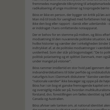
fremmedes manglende tilknyt­ning til arbejds­markedet
radikalisering af unge muslimer og tosprogede børns 
Böss er ikke en person, der bygger sin kritik på løs av
Man må til trods for uenighed med forfatteren hist 
ikke den bog eller rapport - dansk eller udenlandsk -
er inddraget i hans omfattende noteapparat.
Der er behov for en stemme på midten, og Böss efterlys
modsætning til den nuværende politiske situation, ka
hvilke historier og værdier der i virkeligheden bin
indtrykket af, at de politiske modsætninger i værdi
uvidenhed. Som der står på bogomslaget: ”De to politi
politisk polarisering og et splittet Danmark, men også b
under mangel på visioner”.
Böss rammer imidlertid en stor hvid pæl igennem den fe
indvandrerdebattens til tider perfide og ondskabsful
naturligvis kun i Danmark diskuterer ”danske værdier
”nationale værdier” ikke bevæger sig oppe på de høje
Böss har i sin bog et ganske fremragende kapitel om n
og oversigtlig måde ser på, hvordan multikulturalisme
forstand, dvs. forestillingen om fælles identitet og fæ
Canada og Australien.
Böss afviser selv tanken om, at national identitet alene
der noget mere kvalitativt end juridiske paragraffer o