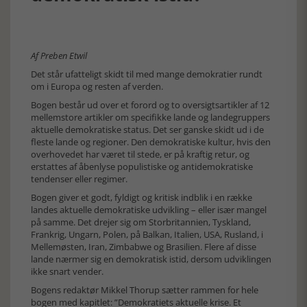
Af Preben Etwil
Det står ufatteligt skidt til med mange demokratier rundt
om i Europa og resten af verden.
Bogen består ud over et forord og to oversigtsartikler af 12
mellemstore artikler om specifikke lande og landegruppers
aktuelle demokratiske status. Det ser ganske skidt ud i de
fleste lande og regioner. Den demokratiske kultur, hvis den
overhovedet har været til stede, er på kraftig retur, og
erstattes af åbenlyse populistiske og antidemokratiske
tendenser eller regimer.
Bogen giver et godt, fyldigt og kritisk indblik i en række
landes aktuelle demokratiske udvikling – eller især mangel
på samme. Det drejer sig om Storbritannien, Tyskland,
Frankrig, Ungarn, Polen, på Balkan, Italien, USA, Rusland, i
Mellemøsten, Iran, Zimbabwe og Brasilien. Flere af disse
lande nærmer sig en demokratisk istid, dersom udviklingen
ikke snart vender.
Bogens redaktør Mikkel Thorup sætter rammen for hele
bogen med kapitlet: ”Demokratiets aktuelle krise. Et