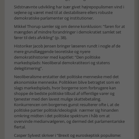
Sidstnævnte udvikling har især givet højrepopulismen vind i
sejlene og været med til at destabilisere ellers robuste
demokratiske parlamenter og institutioner.
Mikkel Thorup samler sig om denne konklusion: ”faren for at
mængden af mindre forandringer i demokratiet samlet set
fører til dets afvikling” (p. 38).
Historiker Jacob Jensen bringer læseren rundt i nogle af de
mere grundlæggende teoretiske og nyere
demokratihistorier med kapitlet: ”Den politiske
markedsplads: Neoliberal demokratiteori og statens
delegitimering”.
Neoliberalisme erstatter det politiske menneske med det
økonomiske menneske. Politikken blive betragtet som en
slags markedsplads, hvor borgerne som forbrugere kan
shoppe de bedste politiske tilbud af offentlige varer og
tjenester med den lavest mulige skattebetaling.
Konkurrencen om borgernes gunst resulterer ofte i, at de
politiske partier politisk/ideologisk nærmer sig hinanden
omkring midten i det politiske spektrum i håb om at
overvinde medianvælgeren, og dermed det parlamentariske
flertal.
Casper Sylvest skriver i ”Brexit og euroskeptisk populisme: