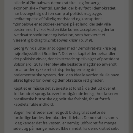
billede af Zimbabwes demokratiske – og for øvrigt
økonomiske – fremtid. Landet, der blev født i demokratiet,
har bevæget sig ud i en sump af politisk magtsyge,
nedkæmpelse af folkelig modstand og korruption:
”Zimbabwe er et skoleeksempel på et land, der selv ville
bestemme, hvilket Vesten ikke kunne acceptere og derfor
iværksatte sanktioner og isolation, som har været et
væsentlig bidrag til Zimbabwes krise” (p. 319).
Georg Wink slutter antologien med ”Demokratiets krise og
højrefløjsskiftet i Brasilien”. Det er et kapitel der behandler
det politiske virvar, der eksisterede op til valget af præsident
Bolsonaro i 2018. Her blev alle beskidte magtkneb anvendt
for at undertrykke retsstatsprincipperne og det
parlamentariske system, der i den ideelle verden skulle have
sikret lighed for loven og demokratiske rettigheder.
Kapitlet er måske det sværeste at forstå, da det ud over et
lidt knudret sprog, kræver forudgående indsigt hos læseren
brasilianske historiske og politiske forhold, for at forstå
kapitlets fulde indhold.
Bogen fremtræder som et godt bidrag til at sætte de
forskellige landes demokratier til debat. Demokratiet, som vi
i dag kender det fra Vesten, er nemlig udfordret fra mange
sider, og på mange måder. Ikke mindst fra demokratiet selv.