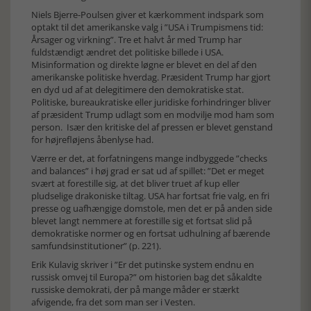
Niels Bjerre-Poulsen giver et kærkomment indspark som
optakt til det amerikanske valg i ”USA i Trumpismens tid:
Årsager og virkning”. Tre et halvt år med Trump har
fuldstændigt ændret det politiske billede i USA.
Misinformation og direkte løgne er blevet en del af den
amerikanske politiske hverdag. Præsident Trump har gjort
en dyd ud af at delegitimere den demokratiske stat.
Politiske, bureaukratiske eller juridiske forhindringer bliver
af præsident Trump udlagt som en modvilje mod ham som
person. Især den kritiske del af pressen er blevet genstand
for højrefløjens åbenlyse had.
Værre er det, at forfatningens mange indbyggede ”checks
and balances” i høj grad er sat ud af spillet: ”Det er meget
svært at forestille sig, at det bliver truet af kup eller
pludselige drakoniske tiltag. USA har fortsat frie valg, en fri
presse og uafhængige domstole, men det er på anden side
blevet langt nemmere at forestille sig et fortsat slid på
demokratiske normer og en fortsat udhulning af bærende
samfundsinstitutioner” (p. 221).
Erik Kulavig skriver i ”Er det putinske system endnu en
russisk omvej til Europa?” om historien bag det såkaldte
russiske demokrati, der på mange måder er stærkt
afvigende, fra det som man ser i Vesten.