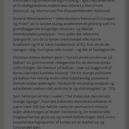
fremvækst og differentiering i Frankrig – igen repræsenteret
af forskellighederne mellem Jean-Marie Le Pen (Front
National), og Marine Len Pen (Rassemblement National).
Malene Wind beskriver i ”Iliberalismens fremmarch i Ungarn
og Polen” de to landes stadig accelererende glidning væk fra
grundlæggende borgerlige retsstats- og liberalt
demokratiske principper. Hun stiller det relevante
spørgsmål, om de to lande overhovedet ville kunne
kvalificere sig til at være medlemmer af EU, hvis de skulle
optages i dag. Hun giver selv svaret – og det er benægtende.
Christian Axboe Nielsen giver i ”Autokratiske tendenser på
Balkan” en god historisk redegørelse for de demokratiske
udfordringer, der hersker på Balkan – især på baggrund af
deres nærmest kaotiske historie: ”Alt for mange politikere
på Balkan har nemlig endnu ikke fuldstændig accepteret
demokratiske spilleregler, heriblandt retsstatsprincippet og
adskillelsen mellem det politiske liv og statsmagten” (p. 155).
Gert Sørensen er klar i mælet i ”Det italienske demokratis
mange irgange”, hvor det italienske demokrati erklæres at
være i nød. Det har faktisk været en permanent tilstand
siden afslutningen af Anden Verdenskrig. De traditionelle
magtpartier har givet op, og mistet befolkningen tillid, mens
populistiske højrepartier af kuriøs art er dukket op og
forsvundet igen.