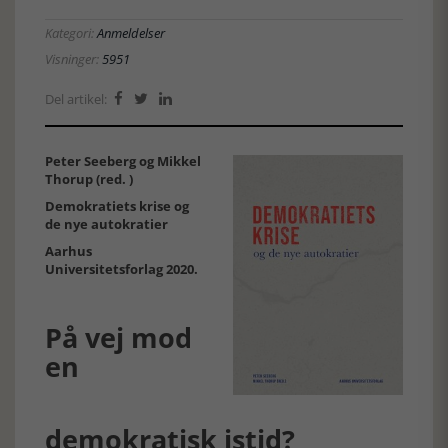
Kategori:
Anmeldelser
Visninger:
5951
Del artikel:



Peter Seeberg og Mikkel
Thorup (red. )
Demokratiets krise og
de nye autokratier
Aarhus
Universitetsforlag 2020.
På vej mod
en
demokratisk istid?