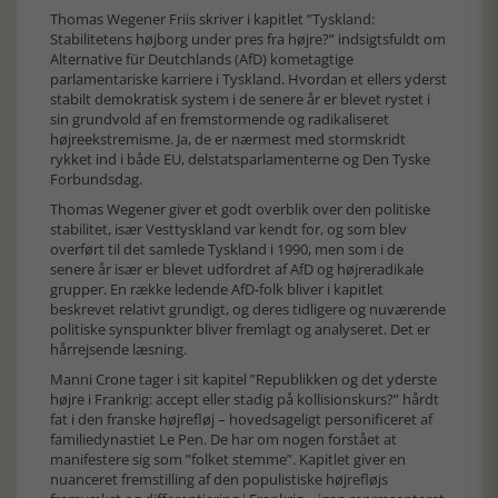
Thomas Wegener Friis skriver i kapitlet ”Tyskland:
Stabilitetens højborg under pres fra højre?” indsigtsfuldt om
Alternative für Deutchlands (AfD) kometagtige
parlamentariske karriere i Tyskland. Hvordan et ellers yderst
stabilt demokratisk system i de senere år er blevet rystet i
sin grundvold af en fremstormende og radikaliseret
højreekstremisme. Ja, de er nærmest med stormskridt
rykket ind i både EU, delstatsparlamenterne og Den Tyske
Forbundsdag.
Thomas Wegener giver et godt overblik over den politiske
stabilitet, især Vesttyskland var kendt for, og som blev
overført til det samlede Tyskland i 1990, men som i de
senere år især er blevet udfordret af AfD og højreradikale
grupper. En række ledende AfD-folk bliver i kapitlet
beskrevet relativt grundigt, og deres tidligere og nuværende
politiske synspunkter bliver fremlagt og analyseret. Det er
hårrejsende læsning.
Manni Crone tager i sit kapitel ”Republikken og det yderste
højre i Frankrig: accept eller stadig på kollisionskurs?” hårdt
fat i den franske højrefløj – hovedsageligt personificeret af
familiedynastiet Le Pen. De har om nogen forstået at
manifestere sig som ”folket stemme”. Kapitlet giver en
nuanceret fremstilling af den populistiske højrefløjs