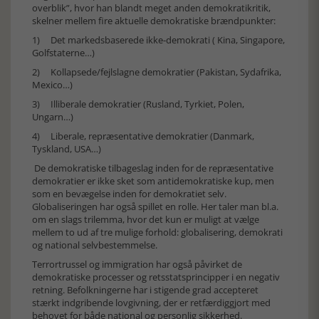
overblik”, hvor han blandt meget anden demokratikritik,
skelner mellem fire aktuelle demokratiske brændpunkter:
1) Det markedsbaserede ikke-demokrati ( Kina, Singapore,
Golfstaterne…)
2) Kollapsede/fejlslagne demokratier (Pakistan, Sydafrika,
Mexico…)
3) Illiberale demokratier (Rusland, Tyrkiet, Polen,
Ungarn…)
4) Liberale, repræsentative demokratier (Danmark,
Tyskland, USA…)
De demokratiske tilbageslag inden for de repræsentative
demokratier er ikke sket som antidemokratiske kup, men
som en bevægelse inden for demokratiet selv.
Globaliseringen har også spillet en rolle. Her taler man bl.a.
om en slags trilemma, hvor det kun er muligt at vælge
mellem to ud af tre mulige forhold: globalisering, demokrati
og national selvbestemmelse.
Terrortrussel og immigration har også påvirket de
demokratiske processer og retsstatsprincipper i en negativ
retning. Befolkningerne har i stigende grad accepteret
stærkt indgribende lovgivning, der er retfærdiggjort med
behovet for både national og personlig sikkerhed.