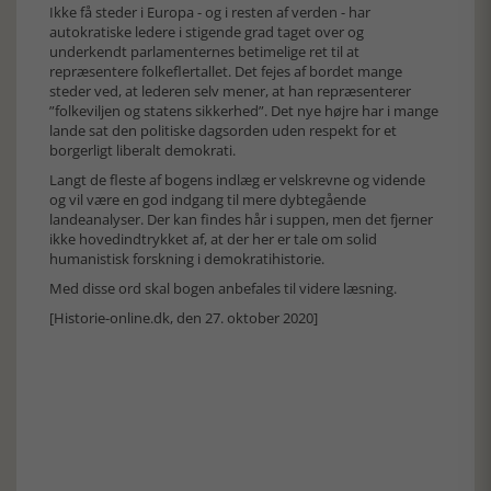
Ikke få steder i Europa - og i resten af verden - har
autokratiske ledere i stigende grad taget over og
underkendt parlamenternes betimelige ret til at
repræsentere folkeflertallet. Det fejes af bordet mange
steder ved, at lederen selv mener, at han repræsenterer
”folkeviljen og statens sikkerhed”. Det nye højre har i mange
lande sat den politiske dagsorden uden respekt for et
borgerligt liberalt demokrati.
Langt de fleste af bogens indlæg er velskrevne og vidende
og vil være en god indgang til mere dybtegående
landeanalyser. Der kan findes hår i suppen, men det fjerner
ikke hovedindtrykket af, at der her er tale om solid
humanistisk forskning i demokratihistorie.
Med disse ord skal bogen anbefales til videre læsning.
[Historie-online.dk, den 27. oktober 2020]