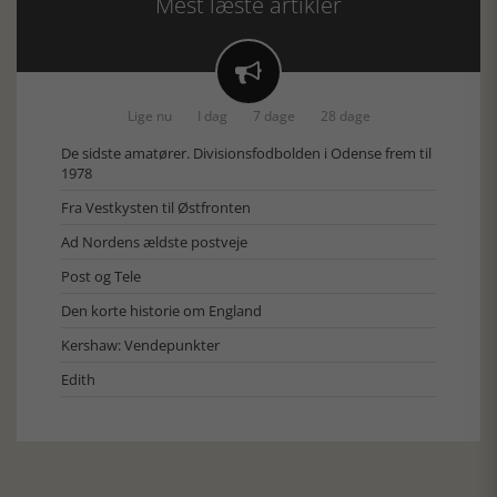
Mest læste artikler

Lige nu
I dag
7 dage
28 dage
De sidste amatører. Divisionsfodbolden i Odense frem til
1978
Fra Vestkysten til Østfronten
Ad Nordens ældste postveje
Post og Tele
Den korte historie om England
Kershaw: Vendepunkter
Edith