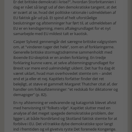
Er det britiske demokrati i krise?”, hvordan Storbritannien i
dag er nået så langt ud af den demokratiske tangent, at det
er svært at se, hvad det politiske rationale i udmeldelsen af
EU faktisk går ud på. Et spind af helt uforståelige
beslutninger og afstemninger har ført til, at udmeldelsen af
EU er en kendsgerning, mens aftalegrundlaget for et nyt
samarbejde med EU mildest talt er kaotisk.
Casper Sylvest gennemgår det særegne britiske valgsystem
om, at ”vinderen tager det hele”, som en af forklaringerne.
Generelle britiske stormagtsdrømme sammenholdt med
iboende EU-skeptisk er en anden forklaring. En tredje
forklaring kunne være, at selve afstemningsgrundlaget for
Brexit var mere end ualmindeligt uldent. Det har fra dag ét
været uklart, hvad man overhovedet stemte om – andet
end et ja eller et nej. Kapitlets forfatter finder det ret
belejligt, at støve et gammelt Margaret Thatcher citat af, der
handler om folkeafstemninger: ”et redskab for diktatorer og
demagoger” (p. 82).
En ny afstemning er vedvarende og katagorisk blevet afvist
med henvisning til ”folkets vilje”. Kapitlet slutter med en
analyse af det meget spegede demokratiske problem, der
ligger i, at både Nordirland og Skotland faktisk stemte for at
forblive i EU. Det vil trække dybe demokratiske spor langt
ind i fremtiden og vil givetvis ryste Det forenede Kongerige.