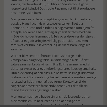
kvinde, der levede i skjul, nu blev en ”deutschblütig” og
respekteret kvinde i Det tredje Rige med ret til at producere
arisk-rene tyske børn.
Men prisen var at leve og opføre sig som den korrekte og
passive Hausfrau, hvis eneste pejleværker i livet var
Ehemann, Küche und Kinder. En dag, Werner kom hjem fra
arbejde, erklærede han, at ”jeg er yderst tilfreds med den
måde, du holder hjemmet på. Selv over døren er der støvet
af. Det er et godt arbejde, virkelig godt” (side 198). Men
forelsket var hun i sin Werner, og de fik et barn, Angelika,
sammen.
Werner blev sendt til fronten i Det tyske Riges sidste
krampetrækninger og faldt i russisk fangenskab. På det
totale sammenbruds vilkår måtte Edith sammen med sin
datter prøve at overleve i efterkrigsårenes kaos og smalhals.
Hun blev endog af den russiske besættelsesmagt udnævnt
til dommer i Brandenburg - takket være sine næsten færdige
jurastudier i slutningen af tredverne. Kontakten til de
sovjetiske besættere førte endvidere til, at Edith fik sin
mand frigivet fra krigsfangenskabet.
Men russernes hjælp havde sin pris – de krævede, at hun
blev meddeler. Da besluttede Edith at ansøge om
emigration til England. Også forholdet til Werner gik i