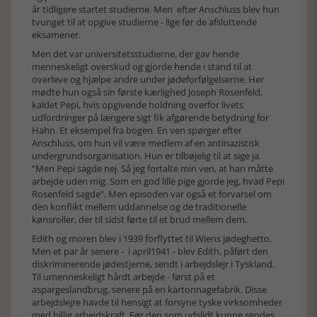
år tidligere startet studierne. Men efter Anschluss blev hun
tvunget til at opgive studierne - lige før de afsluttende
eksamener.
Men det var universitetsstudierne, der gav hende
menneskeligt overskud og gjorde hende i stand til at
overleve og hjælpe andre under jødeforfølgelserne. Her
mødte hun også sin første kærlighed Joseph Rosenfeld,
kaldet Pepi, hvis opgivende holdning overfor livets
udfordringer på længere sigt fik afgørende betydning for
Hahn. Et eksempel fra bogen. En ven spørger efter
Anschluss, om hun vil være medlem af en antinazistisk
undergrundsorganisation. Hun er tilbøjelig til at sige ja.
”Men Pepi sagde nej. Så jeg fortalte min ven, at han måtte
arbejde uden mig. Som en god lille pige gjorde jeg, hvad Pepi
Rosenfeld sagde”. Men episoden var også et forvarsel om
den konflikt mellem uddannelse og de traditionelle
kønsroller, der til sidst førte til et brud mellem dem.
Edith og moren blev i 1939 forflyttet til Wiens jødeghetto.
Men et par år senere - i april1941 - blev Edith, påført den
diskriminerende jødestjerne, sendt i arbejdslejr i Tyskland.
Til umenneskeligt hårdt arbejde - først på et
aspargeslandbrug, senere på en kartonnagefabrik. Disse
arbejdslejre havde til hensigt at forsyne tyske virksomheder
med billig arbejdskraft. Før den som udslidt kunne sendes