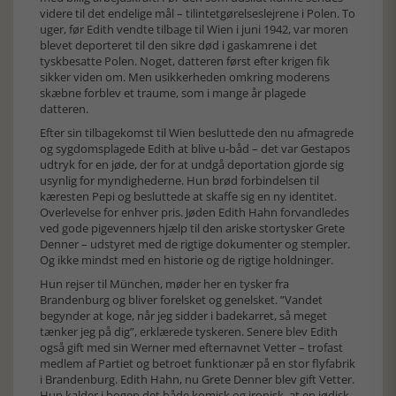
videre til det endelige mål – tilintetgørelseslejrene i Polen. To
uger, før Edith vendte tilbage til Wien i juni 1942, var moren
blevet deporteret til den sikre død i gaskamrene i det
tyskbesatte Polen. Noget, datteren først efter krigen fik
sikker viden om. Men usikkerheden omkring moderens
skæbne forblev et traume, som i mange år plagede
datteren.
Efter sin tilbagekomst til Wien besluttede den nu afmagrede
og sygdomsplagede Edith at blive u-båd – det var Gestapos
udtryk for en jøde, der for at undgå deportation gjorde sig
usynlig for myndighederne. Hun brød forbindelsen til
kæresten Pepi og besluttede at skaffe sig en ny identitet.
Overlevelse for enhver pris. Jøden Edith Hahn forvandledes
ved gode pigevenners hjælp til den ariske stortysker Grete
Denner – udstyret med de rigtige dokumenter og stempler.
Og ikke mindst med en historie og de rigtige holdninger.
Hun rejser til München, møder her en tysker fra
Brandenburg og bliver forelsket og genelsket. ”Vandet
begynder at koge, når jeg sidder i badekarret, så meget
tænker jeg på dig”, erklærede tyskeren. Senere blev Edith
også gift med sin Werner med efternavnet Vetter – trofast
medlem af Partiet og betroet funktionær på en stor flyfabrik
i Brandenburg. Edith Hahn, nu Grete Denner blev gift Vetter.
Hun kalder i bogen det både komisk og ironisk, at en jødisk