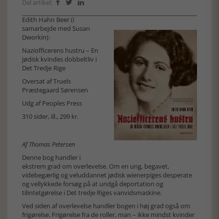
Del artikel:



Edith Hahn Beer (i
samarbejde med Susan
Dworkin):
Naziofficerens hustru – En
jødisk kvindes dobbeltliv i
Det Tredje Rige
Oversat af Truels
Præstegaard Sørensen
Udg af Peoples Press
310 sider, ill., 299 kr.
Af Thomas Petersen
Denne bog handler i
ekstrem grad om overlevelse. Om en ung, begavet,
videbegærlig og veluddannet jødisk wienerpiges desperate
og vellykkede forsøg på at undgå deportation og
tilintetgørelse i Det tredje Riges vanvidsmaskine.
Ved siden af overlevelse handler bogen i høj grad også om
frigørelse. Frigørelse fra de roller, man – ikke mindst kvinder