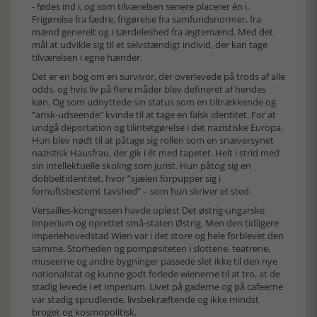
- fødes ind i, og som tilværelsen senere placerer én i.
Frigørelse fra fædre, frigørelse fra samfundsnormer, fra
mænd generelt og i særdeleshed fra ægtemænd. Med det
mål at udvikle sig til et selvstændigt individ, der kan tage
tilværelsen i egne hænder.
Det er en bog om en survivor, der overlevede på trods af alle
odds, og hvis liv på flere måder blev defineret af hendes
køn. Og som udnyttede sin status som en tiltrækkende og
”arisk-udseende” kvinde til at tage en falsk identitet. For at
undgå deportation og tilintetgørelse i det nazistiske Europa.
Hun blev nødt til at påtage sig rollen som en snæversynet
nazistisk Hausfrau, der gik i ét med tapetet. Helt i strid med
sin intellektuelle skoling som jurist. Hun påtog sig en
dobbeltidentitet, hvor ”sjælen forpupper sig i
fornuftsbestemt tavshed” – som hun skriver et sted.
Versailles-kongressen havde opløst Det østrig-ungarske
Imperium og oprettet små-staten Østrig. Men den tidligere
imperiehovedstad Wien var i det store og hele forblevet den
samme. Storheden og pompøsiteten i slottene, teatrene,
museerne og andre bygninger passede slet ikke til den nye
nationalstat og kunne godt forlede wienerne til at tro, at de
stadig levede i et imperium. Livet på gaderne og på cafeerne
var stadig sprudlende, livsbekræftende og ikke mindst
broget og kosmopolitisk.