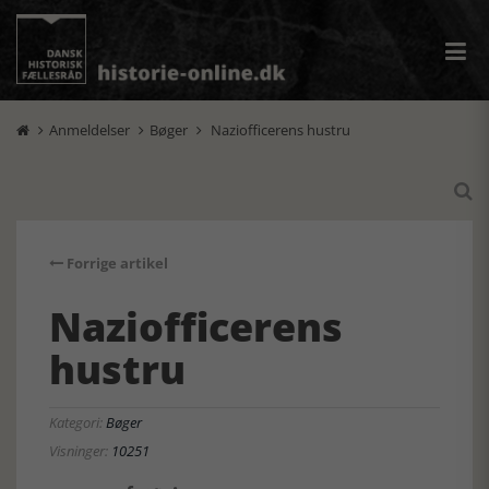
Anmeldelser
Bøger
Naziofficerens hustru




Forrige artikel
Naziofficerens
hustru
Kategori:
Bøger
Visninger:
10251