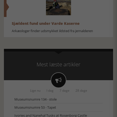
Sjældent fund under Varde Kaserne
Arkæologer finder udsmykket ildsted fra jernalderen
Mest læste artikler

Lige nu
I dag
7 dage
28 dage
Museumsnumre 134 - stole
Museumsnumre 53 - Tapet
Ivories and Narwhal Tusks at Rosenborg Castle