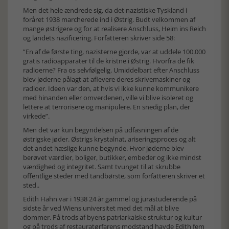
Men det hele ændrede sig, da det nazistiske Tyskland i
foråret 1938 marcherede ind i Østrig. Budt velkommen af
mange østrigere og for at realisere Anschluss, Heim ins Reich
og landets nazificering. Forfatteren skriver side 58:
”En af de første ting, nazisterne gjorde, var at uddele 100.000
gratis radioapparater til de kristne i Østrig. Hvorfra de fik
radioerne? Fra os selvfølgelig. Umiddelbart efter Anschluss
blev jøderne pålagt at aflevere deres skrivemaskiner og
radioer. Ideen var den, at hvis vi ikke kunne kommunikere
med hinanden eller omverdenen, ville vi blive isoleret og
lettere at terrorisere og manipulere. En snedig plan, der
virkede”.
Men det var kun begyndelsen på udfasningen af de
østrigske jøder. Østrigs krystalnat, ariseringsproces og alt
det andet hæslige kunne begynde. Hvor jøderne blev
berøvet værdier, boliger, butikker, embeder og ikke mindst
værdighed og integritet. Samt tvunget til at skrubbe
offentlige steder med tandbørste, som forfatteren skriver et
sted..
Edith Hahn var i 1938 24 år gammel og jurastuderende på
sidste år ved Wiens universitet med det mål at blive
dommer. På trods af byens patriarkalske struktur og kultur
og på trods af restauratørfarens modstand havde Edith fem