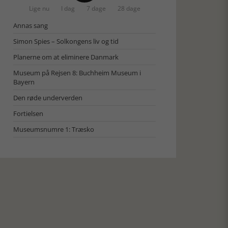
Lige nu
I dag
7 dage
28 dage
Annas sang
Simon Spies – Solkongens liv og tid
Planerne om at eliminere Danmark
Museum på Rejsen 8: Buchheim Museum i
Bayern
Den røde underverden
Fortielsen
Museumsnumre 1: Træsko