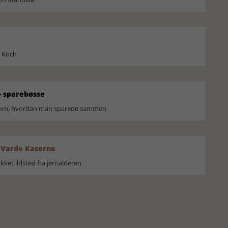
l Koch
 sparebøsse
r om, hvordan man sparede sammen
 Varde Kaserne
ket ildsted fra jernalderen