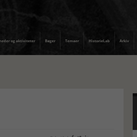
eder og aktiviteter
Bøger
Temaer
HistorieLab
Arkiv