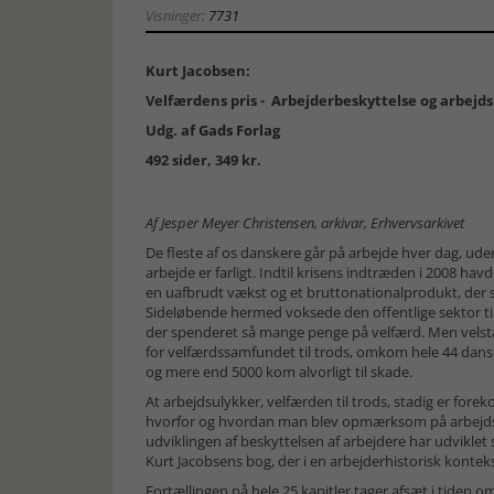
Visninger:
7731
Kurt Jacobsen:
Velfærdens pris - Arbejderbeskyttelse og arbejd
Udg. af
Gads Forlag
492 sider, 349 kr.
Af Jesper Meyer Christensen, arkivar, Erhvervsarkivet
De fleste af os danskere går på arbejde hver dag, ude
arbejde er farligt. Indtil krisens indtræden i 2008 hav
en uafbrudt vækst og et bruttonationalprodukt, der slo
Sideløbende hermed voksede den offentlige sektor til
der spenderet så mange penge på velfærd. Men vels
for velfærdssamfundet til trods, omkom hele 44 dansk
og mere end 5000 kom alvorligt til skade.
At arbejdsulykker, velfærden til trods, stadig er fore
hvorfor og hvordan man blev opmærksom på arbejd
udviklingen af beskyttelsen af arbejdere har udviklet 
Kurt Jacobsens bog, der i en arbejderhistorisk kontekst 
Fortællingen på hele 25 kapitler tager afsæt i tiden 