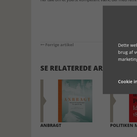
Forrige artikel
Dette web
brug af 
marketin
SE RELATEREDE ARTIKLER
Cookie in
ANBRAGT
POLITIKEN 