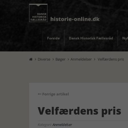
Forside
Dansk Historisk Fællesråd
Nyh
Diverse
Bøger
Anmeldelser
Velfærdens pris




Forrige artikel
Velfærdens pris
Kategori:
Anmeldelser