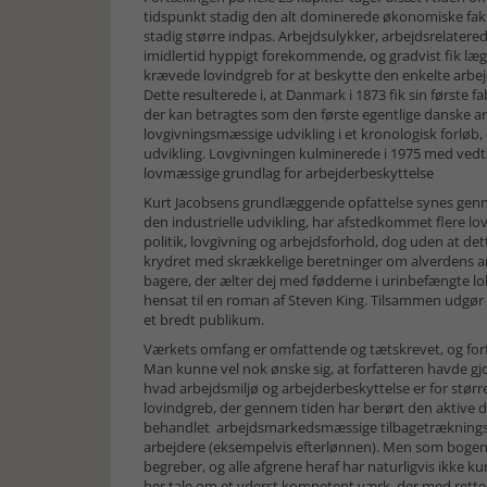
tidspunkt stadig den alt dominerede økonomiske fakto
stadig større indpas. Arbejdsulykker, arbejdsrelater
imidlertid hyppigt forekommende, og gradvist fik læg
krævede lovindgreb for at beskytte den enkelte arbejd
Dette resulterede i, at Danmark i 1873 fik sin første f
der kan betragtes som den første egentlige danske ar
lovgivningsmæssige udvikling i et kronologisk forløb, 
udvikling. Lovgivningen kulminerede i 1975 med vedta
lovmæssige grundlag for arbejderbeskyttelse
Kurt Jacobsens grundlæggende opfattelse synes genne
den industrielle udvikling, har afstedkommet flere lo
politik, lovgivning og arbejdsforhold, dog uden at de
krydret med skrækkelige beretninger om alverdens ar
bagere, der ælter dej med fødderne i urinbefængte loka
hensat til en roman af Steven King. Tilsammen udgør 
et bredt publikum.
Værkets omfang er omfattende og tætskrevet, og forfat
Man kunne vel nok ønske sig, at forfatteren havde gj
hvad arbejdsmiljø og arbejderbeskyttelse er for større
lovindgreb, der gennem tiden har berørt den aktive 
behandlet arbejdsmarkedsmæssige tilbagetrækningstil
arbejdere (eksempelvis efterlønnen). Men som bogen 
begreber, og alle afgrene heraf har naturligvis ikke 
her tale om et yderst kompetent værk, der med rette 