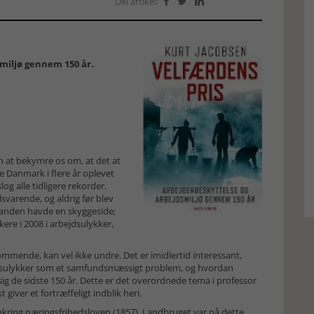
Del artikel:



smiljø gennem 150 år.
n at bekymre os om, at det at
de Danmark i flere år oplevet
g alle tidligere rekorder.
svarende, og aldrig før blev
tanden havde en skyggeside;
ere i 2008 i arbejdsulykker,
kommende, kan vel ikke undre. Det er imidlertid interessant,
sulykker som et samfundsmæssigt problem, og hvordan
sig de sidste 150 år. Dette er det overordnede tema i professor
giver et fortræffeligt indblik heri.
omkring næringsfrihedsloven (1857). Landbruget var på dette