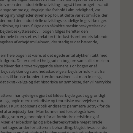
r, men den industrielle udvikling – også i landbruget – vandt
ede sygdomme og uhygiejniske forhold i almindelighed, var
er og myndigheder øjnene op for, at dette var et område, der
er mod den industrielle udviklings skadelige følgevirkninger.
abrikslov, og i 1889 fulgte den såkaldte maskinbeskyttelseslov,
bejderbeskyttelseslov. I bogen følges herefter den
der hele tiden sættes i relation til industrisamfundets løbende
gelsen af arbejdsmiljøloven, der stadig er det bærende,
m hele bogen at være, at det øgede antal ulykker i takt med
vindgreb.. Det er derfor i høj grad en bog om samspillet mellem
tte bliver det altoverskyggende element. For bogen er så
bejdsulykker og sundhedsskadelige arbejdsforhold – alt fra
ler, til knuste kranier i tærskemaskiner – at man føler sig
det skrækkelige og det historiske en symbiose, der vil henrykke
teren har tydeligvis gjort sit kildearbejde godt og grundigt.
ort sig nogle mere metodiske og teoretiske overvejelser om,
lser. I Kurt Jacobsens optik er disse to parametre udtryk for de
del af arbejdsstyrken. Man kunne med fordel også have
tag, som er gennemført for at forhindre nedslidning af
viser, er arbejdsmiljø og arbejderbeskyttelse meget brede
kunnet tages under forfatterens behandling. Uagtet hvad, er der
fortjener en flot plads på hylden med dansk arbejderhistorie.