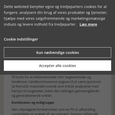
den danskstøttede menighed både stærkt og talstærkt. Til
gengæld var der kun få medlemmer fra landområderne. Her
Dette websted benytter egne og tredjeparters cookies for at
spillede udover afstanden også de lokale tyske præsters
fungere, analysere din brug af vores produkter og tjenester,
partiske aggressive optræden før og under afstemningen
hjælpe med vores salgsfremmende og marketingsmæssige
ind i mindretallets forhold til kirke og religion. Også de unges
oplevelser fra rædslerne i skyttegravene havde her sat sig
indsats og levere indhold fra tredjeparter.
Læs mere
dybe spor med hensyn til troen på en god og retfærdig gud.
Illustrativ analytisk tilgang til kilderne
Cookie indstillinger
Bogen er forskningsmæssigt underbygget med uddragelse
af analyser og tendenser fra tal- og personoplysninger i et
detaljeret kildemateriale. Mange personer og familier er
Kun nødvendige cookies
medtaget som eksempler på gennemgående og lokale
tendenser. På samme måde udlægges, analyseres og citeres
disse kilder flittigt direkte i fremstillingen, der som nævnt er
Accepter alle cookies
udbygget med omfattende henvisninger og noter.
Til trods for at kildematerialet mht. begivenheder og
tendenser i landkommunerne angives til at være sparsomt,
så fremstår materialet overalt som kritisk analyseret med
hensyn til svagheder, inden der uddrages gennemgående
og generaliserende vinkler.
Konklusion og målgruppe
Den udprægede forskervinkel, som en Ph.d.-afhandling
uundgåeligt er præget af, ses primært i bogens sidste del.