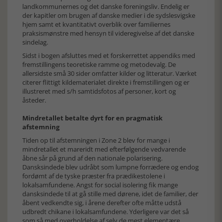
landkommunernes og det danske foreningsliv. Endelig er
der kapitler om brugen af danske medier i de sydslesvigske
hjem samt et kvantitativt overblik over familiernes
praksismønstre med hensyn til videregivelse af det danske
sindelag.
Sidst i bogen afsluttes med et forskerrettet appendiks med
fremstillingens teoretiske ramme og metodevalg. De
allersidste små 30 sider omfatter kilder og litteratur. Værket
citerer flittigt kildematerialet direkte i fremstillingen og er
illustreret med s/h samtidsfotos af personer, kort og
åsteder.
Mindretallet betalte dyrt for en pragmatisk
afstemning
Tiden op til afstemningen i Zone 2 blev for mange i
mindretallet et mareridt med efterfølgende vedvarende
åbne sår på grund af den nationale polarisering.
Dansksindede blev udråbt som lumpne forrædere og endog
fordømt af de tyske præster fra prædikestolene i
lokalsamfundene. Angst for social isolering fik mange
dansksindede til at gå stille med dørene, idet de familier, der
åbent vedkendte sig, i årene derefter ofte måtte udstå
udbredt chikane i lokalsamfundene. Yderligere var det så
som så med overholdelse af selv de mest elementære