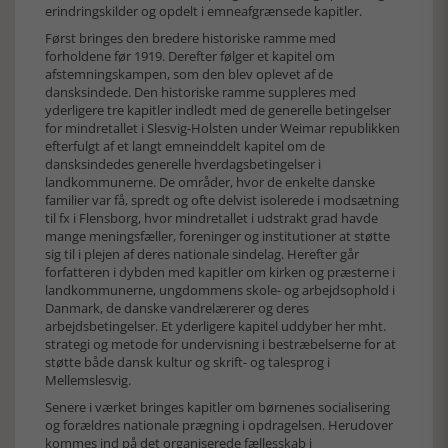
erindringskilder og opdelt i emneafgrænsede kapitler.
Først bringes den bredere historiske ramme med
forholdene før 1919. Derefter følger et kapitel om
afstemningskampen, som den blev oplevet af de
dansksindede. Den historiske ramme suppleres med
yderligere tre kapitler indledt med de generelle betingelser
for mindretallet i Slesvig-Holsten under Weimar republikken
efterfulgt af et langt emneinddelt kapitel om de
dansksindedes generelle hverdagsbetingelser i
landkommunerne. De områder, hvor de enkelte danske
familier var få, spredt og ofte delvist isolerede i modsætning
til fx i Flensborg, hvor mindretallet i udstrakt grad havde
mange meningsfæller, foreninger og institutioner at støtte
sig til i plejen af deres nationale sindelag. Herefter går
forfatteren i dybden med kapitler om kirken og præsterne i
landkommunerne, ungdommens skole- og arbejdsophold i
Danmark, de danske vandrelærerer og deres
arbejdsbetingelser. Et yderligere kapitel uddyber her mht.
strategi og metode for undervisning i bestræbelserne for at
støtte både dansk kultur og skrift- og talesprog i
Mellemslesvig.
Senere i værket bringes kapitler om børnenes socialisering
og forældres nationale prægning i opdragelsen. Herudover
kommes ind på det organiserede fællesskab i