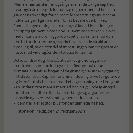
Men elementet skinner også igennem i de øvrige kapitler,
hvor også de mange kildeuddrag og personer ind imellem
gør det nødvendigt for en mere forudsætningsløs læser at
holde tungen lige i munden for at bevare overblikket.
Fremstillingen er dog - som det også loves i indledningen –
her sprogligt mere almen end i tilsvarende værker. Herved
medvirker de mellemliggende kapitler sammen med den
fine historiske ramme og værkets vellykkede strukturelle
opdeling til, at en stor del af fremstillingen kan tilegnes af de
fleste med videregående interesse for emnet.
Dette ændrer dog ikke på, at værket grundlæggende
fremtræder som forskningsrettet. Bedømt på denne
primære præmis er bogen både grundig, velunderbygget og
fint disponeret. Kapitlernes emneinddeling er velfungerende
og formår at skabe en udmærket afgrænsning, der i høj grad
kan understøtte mere alment ad hoc brug. Endelig er også
forfatterens udtalte flair for at uddrage og argumentere
plausible og overbevisende generelle linjer ud fra
kildematerialet et stor plus for den samlede helhed.
[Historie-online.dk, den 24. februar 2021]