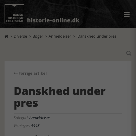
Diverse
Bøger
Anmeldelser
Danskhed under pres





Forrige artikel
Danskhed under
pres
Kategori:
Anmeldelser
Visninger:
4448