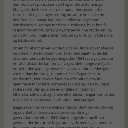
demokratiske principper op til og under afstemningen.
Mange steder blev de danske møder her systematisk
terroriseret og deltagere endog udsat for vold. I årene
derefter blev mange familier, der blev udpeget som
dansksindede, kæmpe mod social isolering, hvor kun fx
respekt for landbrugsfaglig dygtighed kunne bryde isen. Ja,
selv børn blev nogle steder mobbet og forfulgt i både skole
og lokalsamfund.
Prisen for åbent at vedkende sig dansk sindelag var således
høj i de mindre lokalsamfund. I det hele taget havde den
ofte hårdhændede fortyskning siden 1864 sat sig dybe spor.
Antallet af danske familier var veget, idet mange var flyttet
nord for den gamle grænse eller var udvandret. Yderligere
var det danske sprog i de senere år i aftagende som
modersmål, idet danske forældre ofte talte plattysk i
hjemmene for at lette børnenes skolegang i den tvungne
tyske skole. Den gryende erkendelse af nationalt
tilhørsforhold op til og i årene efter afstemningen var på den
måde ikke udelukkende forbundet med sproget.
Baggrunden for vedkendelse af dansk identitet var ofte vag
og udvisket af den massive tyske påvirkning i
generationerne efter 1864. Man manglede simpelthen
generelt den kulturelle baggrund og de meningsdannende
holdepunkter, som nord for grænsen fx var tilknyttet