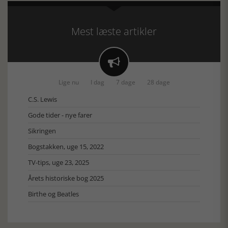
Mest læste artikler

Lige nu
I dag
7 dage
28 dage
C.S. Lewis
Gode tider - nye farer
Sikringen
Bogstakken, uge 15, 2022
TV-tips, uge 23, 2025
Årets historiske bog 2025
Birthe og Beatles