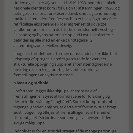
Undersøgelsen er afgrænset til 1919-1933, hvor den enkeltes
nationale identitet kom i fokus op til afstemningen i 1920, og
betingelserne for at praktisere dansk sindelag ændrede sig
radikalt i årene derefter. Researchen er bl.a. på grund af de
ret fåtallige eksisterende kilder afgrænset til udvalgte
landkommuner mellem de frisiske områder helt i vest og
Flensborg og byens nærmeste opland i øst. Lokaliteterne
befinder sig alle med en enkelt undtagelse i 2.
afstemningszone i Mellemslesvig.
I bogens start defineres termen dansksindet, som ikke blot
udsprang af sproget. Derefter gøres rede for værkets
strukturelle opbygning suppleret af omstændighederne
omkring research og forarbejde samt et oprids af
fremstillingens analytiske metode.
Niveau og indhold
Forfatteren lægger ikke skjul på, at store dele af
fremstillingen er styret af formkravene for forskning og
derfor indforstået og ”langhåret”. Som et kompromis mht.
tilgængeligheden anføres, at dette stof fortrinsvist er bragt
sidst i bogen, og tilføjes, at fremstillingen som helhed er
tilstræbt gjort ”så jordnær som muligt” af hensyn til den
øvrige målgruppe.
Indholdet er for en stor del præget af de mange personlige