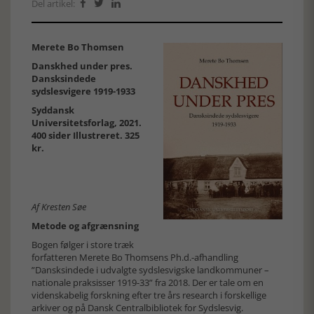
Del artikel:



Merete Bo Thomsen
Danskhed under pres.
Dansksindede
sydslesvigere 1919-1933
Syddansk
Universitetsforlag, 2021.
400 sider Illustreret. 325
kr.
Af Kresten Søe
Metode og afgrænsning
Bogen følger i store træk
forfatteren Merete Bo Thomsens Ph.d.-afhandling
”Dansksindede i udvalgte sydslesvigske landkommuner –
nationale praksisser 1919-33” fra 2018. Der er tale om en
videnskabelig forskning efter tre års research i forskellige
arkiver og på Dansk Centralbibliotek for Sydslesvig.