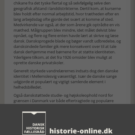
chikane fra det tyske flertal og så selvfølgelig selve den
geografisk afstand i landdistrikterne. Dertil kom, at kurserne
blev holdt efter normal arbejdstid, hvor trætheden efter en
lang arbejdsdag ofte gjorde det svært at komme af sted.
Medvirkende var også, at der som årene gik optrådte en vis
mæthed. Målgruppen blev mindre, idet målet delvist blev
opnået, og flere og flere enten havde lært at skrive og læse
dansk. Dansksprogede blade og bøger vandt udbredelse, og
dansksindede familier gik mere konsekvent over til at tale
dansk derhjemme med børnene for at støtte identiteten.
Yderligere tilkom, at det fra 1926 omsider blev muligt at
oprette danske privatskoler.
Generelt styrkede vandrelærernes indsats dog den danske
identitet i Mellemslesvig væsentligt. Især de danske sange
udgjorde et populært og vigtigt samlende element i
helhedsbilledet.
Også danskstøttede studie- og højskoleophold nord for
grænsen i Danmark var både eftertragtede og populære
blandt ungdommen, og blev på denne måde en vigtig støtte
for udbredelsen og fastholdelse af den danske kulturelle
bevidsthed.
De dansksindedes organiserede forhold til kirken var til
gengæld et Flensborgfænomen. Her stod KFUM og KFUK og