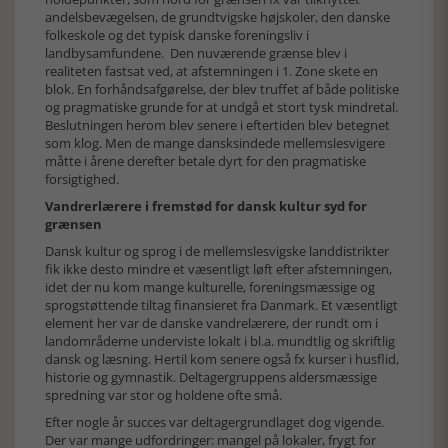
andelsbevægelsen, de grundtvigske højskoler, den danske
folkeskole og det typisk danske foreningsliv i
landbysamfundene. Den nuværende grænse blev i
realiteten fastsat ved, at afstemningen i 1. Zone skete en
blok. En forhåndsafgørelse, der blev truffet af både politiske
og pragmatiske grunde for at undgå et stort tysk mindretal.
Beslutningen herom blev senere i eftertiden blev betegnet
som klog. Men de mange dansksindede mellemslesvigere
måtte i årene derefter betale dyrt for den pragmatiske
forsigtighed.
Vandrerlærere i fremstød for dansk kultur syd for
grænsen
Dansk kultur og sprog i de mellemslesvigske landdistrikter
fik ikke desto mindre et væsentligt løft efter afstemningen,
idet der nu kom mange kulturelle, foreningsmæssige og
sprogstøttende tiltag finansieret fra Danmark. Et væsentligt
element her var de danske vandrelærere, der rundt om i
landområderne underviste lokalt i bl.a. mundtlig og skriftlig
dansk og læsning. Hertil kom senere også fx kurser i husflid,
historie og gymnastik. Deltagergruppens aldersmæssige
spredning var stor og holdene ofte små.
Efter nogle år succes var deltagergrundlaget dog vigende.
Der var mange udfordringer: mangel på lokaler, frygt for