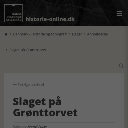
Danmark - Historie og topografi
Bøger
Anmeldelser



Slaget på Grønttorvet


Forrige artikel
Slaget på
Grønttorvet
Kategori:
Anmeldelser