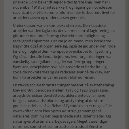
ønskede. Som bekendt sejrede den første linje, men her i
november 1918 var intet sikkert, og regeringen lovede som
nævnt, at der ville komme reformer, der forbedrede livet for
arbejderklassen og underklassen generelt.
Underklassen var en kompleks størrelse. Den klassiske
arbejder var den faglærte, der var medlem af fagforeningen,
gik under den røde fane og tilstræbte ordentlighed og
redelighed i hjemmet. Det var jo en mand, men kvinderne
begyndte også at organisere sig, også de gik under den røde
fane, og nogle af dem kæmpede ovenikøbet for ligestilling.
Og så var der alle landarbejderne, hvor organiseringen var
vanskelig, især i Jylland – og der var flere grupperinger,
hjemløse, arbejdsløse osv. Alle ønskede et bedre liv. Og
socialdemokraternes og de radikales svar på de krav, der
kom fra arbejderne, var en sand reformoffensiv.
En række sociale foranstaltninger baseret på skattebetaling
blev indført i perioden mellem 1918 og 1920. Sygekasser,
arbejdsløshedsunderstøttelse, aldersrentelov, almene
boliger, husmandskolonier og udstykning af de store
godsbesiddelser, afskaffelse af Tyendeloven er nogle af de
overskrifter, som blev Søren Kolstrup gennemgår så
detaljeret, som nu det begrænsede antal sider tillader. Og
naturligvis otte timers arbejdsdagen. Meget væsentlige
reformer, som stort set fortsatte på trods af Venstre-