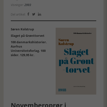
Visninger:
2993
Del artikel:



Søren Kolstrup
Slaget på Grønttorvet
100 danmarkshistorier.
Aarhus
Universitetsforlag. 100
sider. 129,95 kr.
Novemberoprør i