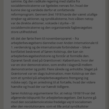
samme. Og den radikale regering med støtte fra
socialdemokraterne var ligeledes nervøs for, hvad der
kunne ske og varslede derfor et omfattende
reformprogram. Gennem året 1918 havde der været utallige
strejker og aktioner, og syndikalisterne, hvis våben netop
var de direkte aktioner, voksede i styrke – til
socialdemokraterne og den organiserede fagbevægelses
store utilfredshed.
Alt det der førte frem til novemberoprøret – fra
arbejderbevægelsens dannelse over Anden Internationale til
1. verdenskrig og de internationale forbindelser – bliver
kortfattet beskrevet af Søren Kolstrup, der kan sin
arbejderbevægelseshistorie og forstår at formidle den.
Oprøret fandt sted på Grønttorvet i København, hvor der
var en stor demonstration, som endte i slagsmål mellem
demonstranter og politi. Flere sårede og anholdte. Slaget på
Grøntorvet var en slags kulmination, men Kolstrup ser den
som et symbol på arbejderbevægelsens fremgang (og
måske sejr). Og en anledning til at fortælle, hvad der videre
hændte og hvad der var hændt tidligere.
Søren Kolstrup argumenterer for, at netop 1918/19 var det
afgørende tidspunkt for arbejderbevægelsen. Det kunne gå
mod den socialdemokratiske fredelige vej til socialismen
eller den revolutionære, som et lille antal syndikalister