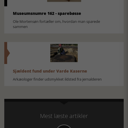
Museumsnumre 162 - sparebøsse
Ole Mortensøn fortæller om, hvordan man sparede
sammen
Sjældent fund under Varde Kaserne
Arkæologer finder udsmykket ildsted fra jernalderen
Mest læste artikler