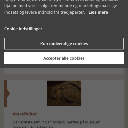
hjælpe med vores salgsfremmende og marketingsmæssige
SE RELATEREDE ARTIKLER
indsats og levere indhold fra tredjeparter.
Læs mere
Cookie indstillinger
Kun nødvendige cookies
TØNDERMARSKEN
TRAP DANMARK
UNDERDANMARK
14: VARDE,
Accepter alle cookies
ESBJERG, FANØ
Mosefolket
Den største samling af moselig i verden på Museum
Silkeborg Hovedgården