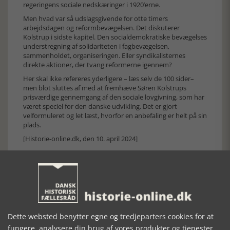
regeringens sociale nedskæringer i 1920’erne.
Men hvad var så udslagsgivende for otte timers
arbejdsdagen og reformbevægelsen. Det diskuterer
Kolstrup i sidste kapitel. Den socialdemokratiske bevægelses
understregning af solidariteten i fagbevægelsen,
sammenholdet, organiseringen. Eller syndikalisternes
direkte aktioner, der tvang reformerne igennem?
Her skal ikke refereres yderligere – læs selv de 100 sider–
men blot sluttes af med at fremhæve Søren Kolstrups
prisværdige gennemgang af den sociale lovgivning, som har
været speciel for den danske udvikling. Det er gjort
velformuleret og let læst, hvorfor en anbefaling er helt på sin
plads.
[Historie-online.dk, den 10. april 2024]
Forrige artikel
Dette websted benytter egne og tredjeparters cookies for at
fungere, analysere din brug af vores produkter og tjenester,