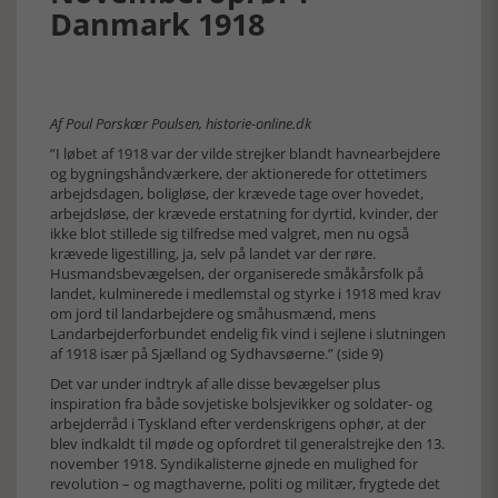
Danmark 1918
Af Poul Porskær Poulsen, historie-online.dk
”I løbet af 1918 var der vilde strejker blandt havnearbejdere
og bygningshåndværkere, der aktionerede for ottetimers
arbejdsdagen, boligløse, der krævede tage over hovedet,
arbejdsløse, der krævede erstatning for dyrtid, kvinder, der
ikke blot stillede sig tilfredse med valgret, men nu også
krævede ligestilling, ja, selv på landet var der røre.
Husmandsbevægelsen, der organiserede småkårsfolk på
landet, kulminerede i medlemstal og styrke i 1918 med krav
om jord til landarbejdere og småhusmænd, mens
Landarbejderforbundet endelig fik vind i sejlene i slutningen
af 1918 især på Sjælland og Sydhavsøerne.” (side 9)
Det var under indtryk af alle disse bevægelser plus
inspiration fra både sovjetiske bolsjevikker og soldater- og
arbejderråd i Tyskland efter verdenskrigens ophør, at der
blev indkaldt til møde og opfordret til generalstrejke den 13.
november 1918. Syndikalisterne øjnede en mulighed for
revolution – og magthaverne, politi og militær, frygtede det