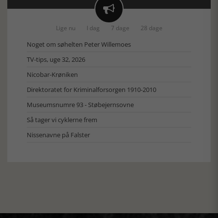

Lige nu
I dag
7 dage
28 dage
Noget om søhelten Peter Willemoes
TV-tips, uge 32, 2026
Nicobar-Krøniken
Direktoratet for Kriminalforsorgen 1910-2010
Museumsnumre 93 - Støbejernsovne
Så tager vi cyklerne frem
Nissenavne på Falster