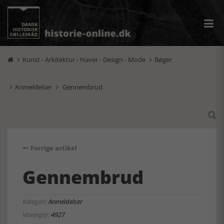
Kunst - Arkitektur - Haver - Design - Mode
Bøger


Anmeldelser
Gennembrud



Forrige artikel
Gennembrud
Kategori:
Anmeldelser
Visninger:
4927