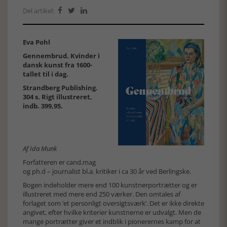
Del artikel:



Eva Pohl
Gennembrud. Kvinder i
dansk kunst fra 1600-
tallet til i dag.
Strandberg Publishing.
304 s. Rigt illustreret,
indb. 399,95.
Af Ida Munk
Forfatteren er cand.mag
og ph.d – journalist bl.a. kritiker i ca 30 år ved Berlingske.
Bogen indeholder mere end 100 kunstnerportrætter og er
illustreret med mere end 250 værker. Den omtales af
forlaget som ’et personligt oversigtsværk’. Det er ikke direkte
angivet, efter hvilke kriterier kunstnerne er udvalgt. Men de
mange portrætter giver et indblik i pionerernes kamp for at