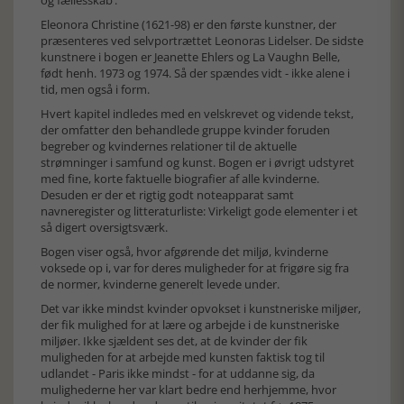
og fællesskab’.
Eleonora Christine (1621-98) er den første kunstner, der
præsenteres ved selvportrættet Leonoras Lidelser. De sidste
kunstnere i bogen er Jeanette Ehlers og La Vaughn Belle,
født henh. 1973 og 1974. Så der spændes vidt - ikke alene i
tid, men også i form.
Hvert kapitel indledes med en velskrevet og vidende tekst,
der omfatter den behandlede gruppe kvinder foruden
begreber og kvindernes relationer til de aktuelle
strømninger i samfund og kunst. Bogen er i øvrigt udstyret
med fine, korte faktuelle biografier af alle kvinderne.
Desuden er der et rigtig godt noteapparat samt
navneregister og litteraturliste: Virkeligt gode elementer i et
så digert oversigtsværk.
Bogen viser også, hvor afgørende det miljø, kvinderne
voksede op i, var for deres muligheder for at frigøre sig fra
de normer, kvinderne generelt levede under.
Det var ikke mindst kvinder opvokset i kunstneriske miljøer,
der fik mulighed for at lære og arbejde i de kunstneriske
miljøer. Ikke sjældent ses det, at de kvinder der fik
muligheden for at arbejde med kunsten faktisk tog til
udlandet - Paris ikke mindst - for at uddanne sig, da
mulighederne her var klart bedre end herhjemme, hvor