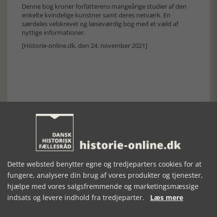
Denne bog kroner forfatterens mangeårige studier af den
enkelte kvindelige kunstner samt deres netværk. En
særdeles velskrevet og læseværdig bog med et væld af
nyttige informationer.
[Historie-online.dk, den 24. november 2021]
Forrige artikel
SE RELATEREDE ARTIKLER
Dette websted benytter egne og tredjeparters cookies for at
fungere, analysere din brug af vores produkter og tjenester,
hjælpe med vores salgsfremmende og marketingsmæssige
indsats og levere indhold fra tredjeparter.
Læs mere
MODEN I
DANSKE GULD-
DEN