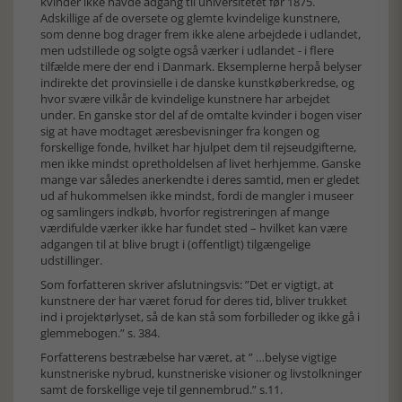
kvinder ikke havde adgang til universitetet før 1875.
Adskillige af de oversete og glemte kvindelige kunstnere,
som denne bog drager frem ikke alene arbejdede i udlandet,
men udstillede og solgte også værker i udlandet - i flere
tilfælde mere der end i Danmark. Eksemplerne herpå belyser
indirekte det provinsielle i de danske kunstkøberkredse, og
hvor svære vilkår de kvindelige kunstnere har arbejdet
under. En ganske stor del af de omtalte kvinder i bogen viser
sig at have modtaget æresbevisninger fra kongen og
forskellige fonde, hvilket har hjulpet dem til rejseudgifterne,
men ikke mindst opretholdelsen af livet herhjemme. Ganske
mange var således anerkendte i deres samtid, men er gledet
ud af hukommelsen ikke mindst, fordi de mangler i museer
og samlingers indkøb, hvorfor registreringen af mange
værdifulde værker ikke har fundet sted – hvilket kan være
adgangen til at blive brugt i (offentligt) tilgængelige
udstillinger.
Som forfatteren skriver afslutningsvis: ”Det er vigtigt, at
kunstnere der har været forud for deres tid, bliver trukket
ind i projektørlyset, så de kan stå som forbilleder og ikke gå i
glemmebogen.” s. 384.
Forfatterens bestræbelse har været, at ” …belyse vigtige
kunstneriske nybrud, kunstneriske visioner og livstolkninger
samt de forskellige veje til gennembrud.” s.11.