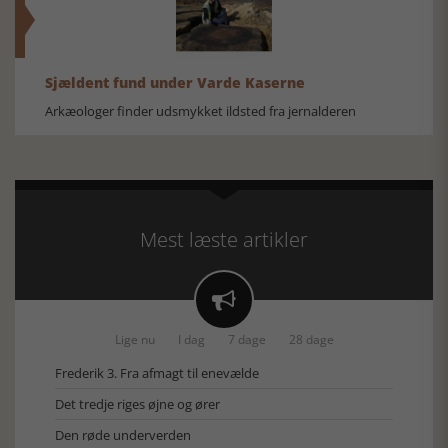
Sjældent fund under Varde Kaserne
Arkæologer finder udsmykket ildsted fra jernalderen
Mest læste artikler

Lige nu
I dag
7 dage
28 dage
Frederik 3. Fra afmagt til enevælde
Det tredje riges øjne og ører
Den røde underverden