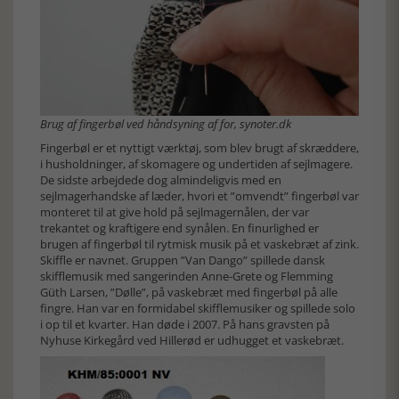
Brug af fingerbøl ved håndsyning af for, synoter.dk
Fingerbøl er et nyttigt værktøj, som blev brugt af skræddere,
i husholdninger, af skomagere og undertiden af sejlmagere.
De sidste arbejdede dog almindeligvis med en
sejlmagerhandske af læder, hvori et ”omvendt” fingerbøl var
monteret til at give hold på sejlmagernålen, der var
trekantet og kraftigere end synålen. En finurlighed er
brugen af fingerbøl til rytmisk musik på et vaskebræt af zink.
Skiffle er navnet. Gruppen ”Van Dango” spillede dansk
skifflemusik med sangerinden Anne-Grete og Flemming
Güth Larsen, ”Dølle”, på vaskebræt med fingerbøl på alle
fingre. Han var en formidabel skifflemusiker og spillede solo
i op til et kvarter. Han døde i 2007. På hans gravsten på
Nyhuse Kirkegård ved Hillerød er udhugget et vaskebræt.