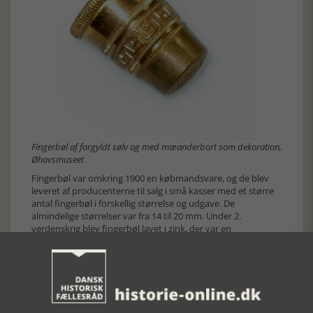
Fingerbøl af forgyldt sølv og med mæanderbort som dekoration,
Øhavsmuseet
Fingerbøl var omkring 1900 en købmandsvare, og de blev
leveret af producenterne til salg i små kasser med et større
antal fingerbøl i forskellig størrelse og udgave. De
almindelige størrelser var fra 14 til 20 mm. Under 2.
verdenskrig blev fingerbøl lavet i zink, der var en
erstatningsvare for messing og sølv. Blicheregnens Museum
har registreret et fingerbøl af gummi med åbning for neglen
og mærket Linox, men det er en gummitut, som har været
anvendt af postvæsnet under sortering af breve på Kjellerup
posthus. Fingerbøl af plastik kom frem i 1950-erne. De er
ofte i stærke farver.