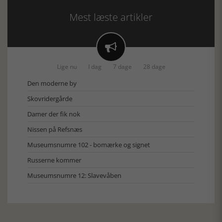
Mest læste artikler

Lige nu
I dag
7 dage
28 dage
Den moderne by
Skovridergårde
Damer der fik nok
Nissen på Refsnæs
Museumsnumre 102 - bomærke og signet
Russerne kommer
Museumsnumre 12: Slavevåben