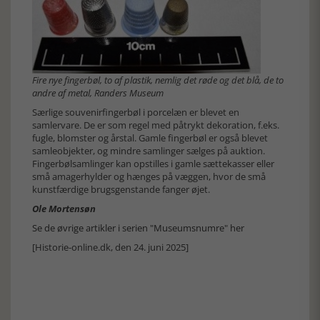
Fire nye fingerbøl, to af plastik, nemlig det røde og det blå, de to
andre af metal, Randers Museum
Særlige souvenirfingerbøl i porcelæn er blevet en
samlervare. De er som regel med påtrykt dekoration, f.eks.
fugle, blomster og årstal. Gamle fingerbøl er også blevet
samleobjekter, og mindre samlinger sælges på auktion.
Fingerbølsamlinger kan opstilles i gamle sættekasser eller
små amagerhylder og hænges på væggen, hvor de små
kunstfærdige brugsgenstande fanger øjet.
Ole Mortensøn
Se de øvrige artikler i serien "Museumsnumre" her
[Historie-online.dk, den 24. juni 2025]