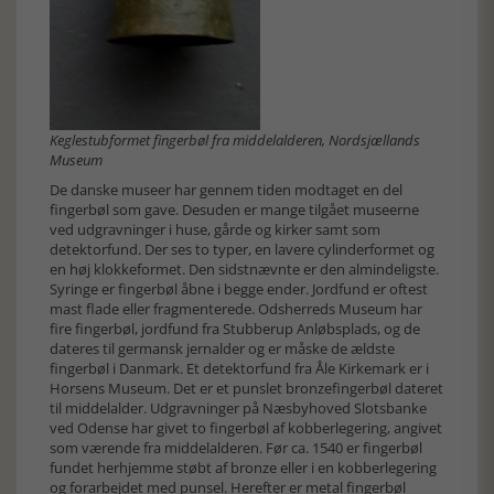
Keglestubformet fingerbøl fra middelalderen, Nordsjællands
Museum
De danske museer har gennem tiden modtaget en del
fingerbøl som gave. Desuden er mange tilgået museerne
ved udgravninger i huse, gårde og kirker samt som
detektorfund. Der ses to typer, en lavere cylinderformet og
en høj klokkeformet. Den sidstnævnte er den almindeligste.
Syringe er fingerbøl åbne i begge ender. Jordfund er oftest
mast flade eller fragmenterede. Odsherreds Museum har
fire fingerbøl, jordfund fra Stubberup Anløbsplads, og de
dateres til germansk jernalder og er måske de ældste
fingerbøl i Danmark. Et detektorfund fra Åle Kirkemark er i
Horsens Museum. Det er et punslet bronzefingerbøl dateret
til middelalder. Udgravninger på Næsbyhoved Slotsbanke
ved Odense har givet to fingerbøl af kobberlegering, angivet
som værende fra middelalderen. Før ca. 1540 er fingerbøl
fundet herhjemme støbt af bronze eller i en kobberlegering
og forarbejdet med punsel. Herefter er metal fingerbøl