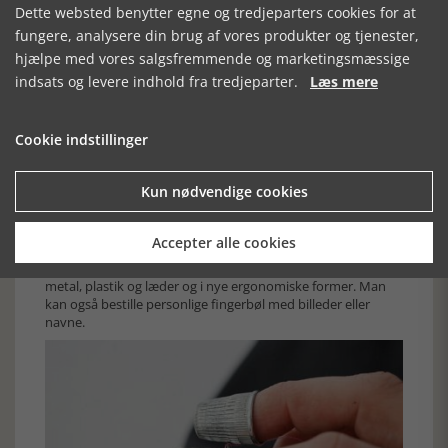
Dette websted benytter egne og tredjeparters cookies for at
fungere, analysere din brug af vores produkter og tjenester,
hjælpe med vores salgsfremmende og marketingsmæssige
indsats og levere indhold fra tredjeparter.
Læs mere
Cookie indstillinger
Kun nødvendige cookies
Æske med fingerbøl, Skanderborg Museum
Accepter alle cookies
Et fingerbøl skal passe til ens finger og til det, man syr eller
quilter. Der fremstilles i dag i mange forskellige typer af
metal, plastik og læder og i nye ergonomiske former. Man
kan også bestille personlige fingerbøl med billeder eller
navne.