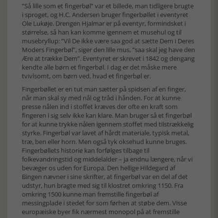
”Så lille som et fingerbøl” var et billede, man tidligere brugte
i sproget, og H.C. Andersen bruger fingerbøllet i eventyret
Ole Lukøje. Drengen Hjalmar er på eventyr, formindsket i
størrelse, så han kan komme igennem et musehul og til
musebryllup: ”Vil De ikke være saa god at sætte Dem i Deres
Moders Fingerbøl”, siger den lille mus, ”saa skal jeg have den
Ære at trække Dem”. Eventyret er skrevet i 1842 og dengang
kendte alle børn et fingerbøl. I dag er det måske mere
tvivlsomt, om børn ved, hvad et fingerbøl er.
Fingerbøllet er en tut man sætter på spidsen af en finger,
når man skal sy med nål og tråd i hånden. For at kunne
presse nålen ind i stoffet kræves der ofte en kraft som
fingeren i sig selv ikke kan klare. Man bruger så et fingerbøl
for at kunne trykke nålen igennem stoffet med tilstrækkelig
styrke. Fingerbøl var lavet af hårdt materiale, typisk metal,
træ, ben eller horn. Men også tyk oksehud kunne bruges.
Fingerbøllets historie kan forfølges tilbage til
folkevandringstid og middelalder – ja endnu længere, når vi
bevæger os uden for Europa. Den hellige Hildegard af
Bingen nævner i sine skrifter, at fingerbøl var en del af det
udstyr, hun bragte med sig til klostret omkring 1150. Fra
omkring 1500 kunne man fremstille fingerbøl af
messingplade i stedet for som førhen at støbe dem. Visse
europæiske byer fik nærmest monopol på at fremstille