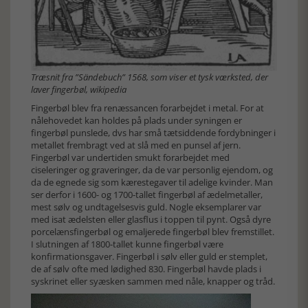
Træsnit fra ”Sändebuch” 1568, som viser et tysk værksted, der
laver fingerbøl, wikipedia
Fingerbøl blev fra renæssancen forarbejdet i metal. For at
nålehovedet kan holdes på plads under syningen er
fingerbøl punslede, dvs har små tætsiddende fordybninger i
metallet frembragt ved at slå med en punsel af jern.
Fingerbøl var undertiden smukt forarbejdet med
ciseleringer og graveringer, da de var personlig ejendom, og
da de egnede sig som kærestegaver til adelige kvinder. Man
ser derfor i 1600- og 1700-tallet fingerbøl af ædelmetaller,
mest sølv og undtagelsesvis guld. Nogle eksemplarer var
med isat ædelsten eller glasflus i toppen til pynt. Også dyre
porcelænsfingerbøl og emaljerede fingerbøl blev fremstillet.
I slutningen af 1800-tallet kunne fingerbøl være
konfirmationsgaver. Fingerbøl i sølv eller guld er stemplet,
de af sølv ofte med lødighed 830. Fingerbøl havde plads i
syskrinet eller syæsken sammen med nåle, knapper og tråd.