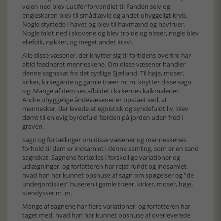
vejen ned blev Lucifer forvandlet til Fanden selv og
engleskaren blev til smådjævle og andet uhyggeligt kryb.
Nogle styrtede i havet og blev til havmænd og havfruer.
Nogle faldt ned i skovene og blev trolde og nisser, nogle blev
ellefolk, nøkker, og meget andet kravl.
Alle disse væsener, der knytter sig til fortidens overtro har
altid fascineret menneskene. Om disse væsener handler
denne sagnskat fra det sydlige Sjælland. Til høje, moser,
kirker, kirkegårde og gamle træer m. m. knytter disse sagn
sig. Mange af dem ses afbildet i kirkernes kalkmalerier.
Andre uhyggelige åndevæsener er opstået ved, at
mennesker, der levede et egoistisk og syndefuldt liv, blev
dømt til en evig byrdefuld færden på jorden uden fred i
graven.
Sagn og fortællinger om disse væsener og menneskenes
forhold til dem er indsamlet i denne samling, som er en sand
sagnskat. Sagnene fortælles i forskellige variationer og
udlægninger, og forfatteren har rejst rundt og indsamlet,
hvad han har kunnet opsnuse af sagn om spøgelser og ”de
underjordiskes” huseren i gamle træer, kirker, moser, høje,
stendysser m. m.
Mange af sagnene har flere variationer, og forfatteren har
taget med, hvad han har kunnet opsnuse af overleverede