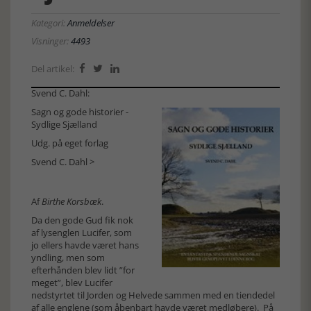
Kategori:
Anmeldelser
Visninger:
4493
Del artikel:



Svend C. Dahl:
Sagn og gode historier -
Sydlige Sjælland
Udg. på eget forlag
Svend C. Dahl >
Af
Birthe Korsbæk
.
Da den gode Gud fik nok
af lysenglen Lucifer, som
jo ellers havde været hans
yndling, men som
efterhånden blev lidt ”for
meget”, blev Lucifer
nedstyrtet til Jorden og Helvede sammen med en tiendedel
af alle englene (som åbenbart havde været medløbere). På