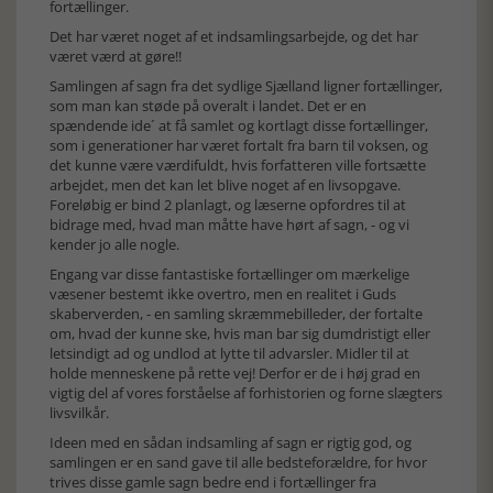
fortællinger.
Det har været noget af et indsamlingsarbejde, og det har
været værd at gøre!!
Samlingen af sagn fra det sydlige Sjælland ligner fortællinger,
som man kan støde på overalt i landet. Det er en
spændende ide´ at få samlet og kortlagt disse fortællinger,
som i generationer har været fortalt fra barn til voksen, og
det kunne være værdifuldt, hvis forfatteren ville fortsætte
arbejdet, men det kan let blive noget af en livsopgave.
Foreløbig er bind 2 planlagt, og læserne opfordres til at
bidrage med, hvad man måtte have hørt af sagn, - og vi
kender jo alle nogle.
Engang var disse fantastiske fortællinger om mærkelige
væsener bestemt ikke overtro, men en realitet i Guds
skaberverden, - en samling skræmmebilleder, der fortalte
om, hvad der kunne ske, hvis man bar sig dumdristigt eller
letsindigt ad og undlod at lytte til advarsler. Midler til at
holde menneskene på rette vej! Derfor er de i høj grad en
vigtig del af vores forståelse af forhistorien og forne slægters
livsvilkår.
Ideen med en sådan indsamling af sagn er rigtig god, og
samlingen er en sand gave til alle bedsteforældre, for hvor
trives disse gamle sagn bedre end i fortællinger fra