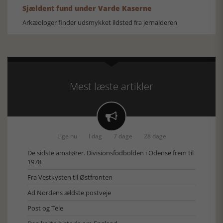
Sjældent fund under Varde Kaserne
Arkæologer finder udsmykket ildsted fra jernalderen
Mest læste artikler

Lige nu
I dag
7 dage
28 dage
De sidste amatører. Divisionsfodbolden i Odense frem til
1978
Fra Vestkysten til Østfronten
Ad Nordens ældste postveje
Post og Tele