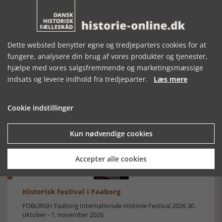
Dette websted benytter egne og tredjeparters cookies for at
fungere, analysere din brug af vores produkter og tjenester,
hjælpe med vores salgsfremmende og marketingsmæssige
indsats og levere indhold fra tredjeparter.
Læs mere
Mosefolket
Den største samling af moselig i verden på Museum
Silkeborg Hovedgården
Cookie indstillinger
Kun nødvendige cookies
Accepter alle cookies
Historisk festival i Faaborg
FOBURGH Faaborg Internationale Historie Festival 2026 30.
oktober - 1. november 2026