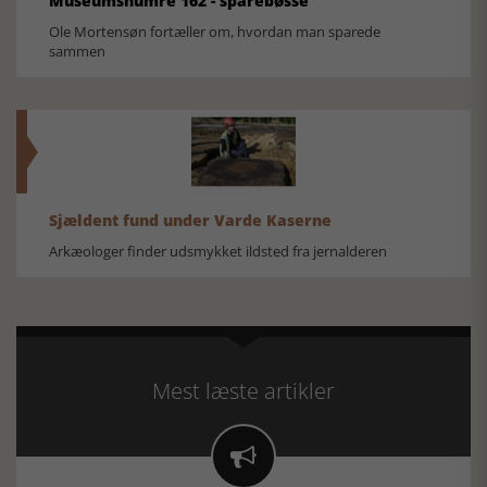
Museumsnumre 162 - sparebøsse
Ole Mortensøn fortæller om, hvordan man sparede
sammen
Sjældent fund under Varde Kaserne
Arkæologer finder udsmykket ildsted fra jernalderen
Mest læste artikler
