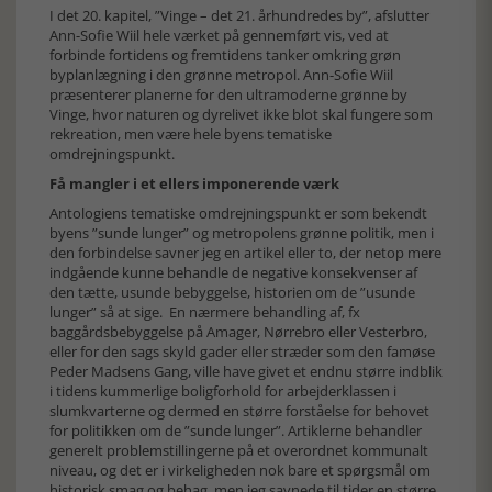
I det 20. kapitel, ”Vinge – det 21. århundredes by”, afslutter
Ann-Sofie Wiil hele værket på gennemført vis, ved at
forbinde fortidens og fremtidens tanker omkring grøn
byplanlægning i den grønne metropol. Ann-Sofie Wiil
præsenterer planerne for den ultramoderne grønne by
Vinge, hvor naturen og dyrelivet ikke blot skal fungere som
rekreation, men være hele byens tematiske
omdrejningspunkt.
Få mangler i et ellers imponerende værk
Antologiens tematiske omdrejningspunkt er som bekendt
byens ”sunde lunger” og metropolens grønne politik, men i
den forbindelse savner jeg en artikel eller to, der netop mere
indgående kunne behandle de negative konsekvenser af
den tætte, usunde bebyggelse, historien om de ”usunde
lunger” så at sige. En nærmere behandling af, fx
baggårdsbebyggelse på Amager, Nørrebro eller Vesterbro,
eller for den sags skyld gader eller stræder som den famøse
Peder Madsens Gang, ville have givet et endnu større indblik
i tidens kummerlige boligforhold for arbejderklassen i
slumkvarterne og dermed en større forståelse for behovet
for politikken om de ”sunde lunger”. Artiklerne behandler
generelt problemstillingerne på et overordnet kommunalt
niveau, og det er i virkeligheden nok bare et spørgsmål om
historisk smag og behag, men jeg savnede til tider en større