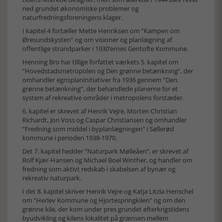
ned grundet økonomiske problemer og
naturfredningsforeningens klager.
I kapitel 4 fortæller Mette Henriksen om ”Kampen om
Øresundskysten” og om visioner og planlægning af
offentlige strandparker i 1930’ernes Gentofte Kommune.
Henning Bro har tillige forfattet værkets 5. kapitel om
”Hovedstadsmetropolen og Den grønne betænkning”, der
omhandler egnsplaninitiativer fra 1936 gennem ”Den
grønne betænkning”, der behandlede planerne for et
system af rekreative områder i metropolens forstæder.
6. kapitel er skrevet af Henrik Vejre, Morten Christian
Richardt, Jon Voss og Caspar Christiansen og omhandler
”Fredning som middel i byplanlægningen” i Søllerød
kommune i perioden 1938-1970.
Det 7. kapitel hedder ”Naturpark Mølleåen”, er skrevet af
Rolf Kjær-Hansen og Michael Boel Winther, og handler om
fredning som aktivt redskab i skabelsen af bynær og
rekreativ naturpark.
I det 8. kapitel skriver Henrik Vejre og Katja Litzia Henschel
om ”Herlev Kommune og Hjortespringkilen” og om den
grønne kile, der kom under pres grundet efterkrigstidens
byudvikling og kilens lokalitet på grænsen mellem