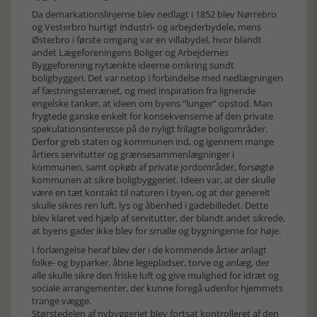
Da demarkationslinjerne blev nedlagt i 1852 blev Nørrebro
og Vesterbro hurtigt industri- og arbejderbydele, mens
Østerbro i første omgang var en villabydel, hvor blandt
andet Lægeforeningens Boliger og Arbejdernes
Byggeforening nytænkte ideerne omkring sundt
boligbyggeri. Det var netop i forbindelse med nedlægningen
af fæstningsterrænet, og med inspiration fra lignende
engelske tanker, at ideen om byens ”lunger” opstod. Man
frygtede ganske enkelt for konsekvenserne af den private
spekulationsinteresse på de nyligt frilagte boligområder.
Derfor greb staten og kommunen ind, og igennem mange
årtiers servitutter og grænsesammenlægninger i
kommunen, samt opkøb af private jordområder, forsøgte
kommunen at sikre boligbyggeriet. Ideen var, at der skulle
være en tæt kontakt til naturen i byen, og at der generelt
skulle sikres ren luft, lys og åbenhed i gadebilledet. Dette
blev klaret ved hjælp af servitutter, der blandt andet sikrede,
at byens gader ikke blev for smalle og bygningerne for høje.
I forlængelse heraf blev der i de kommende årtier anlagt
folke- og byparker, åbne legepladser, torve og anlæg, der
alle skulle sikre den friske luft og give mulighed for idræt og
sociale arrangementer, der kunne foregå udenfor hjemmets
trange vægge.
Størstedelen af nybyggeriet blev fortsat kontrolleret af den