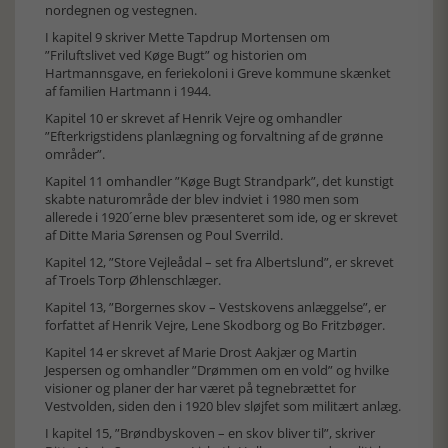
nordegnen og vestegnen.
I kapitel 9 skriver Mette Tapdrup Mortensen om
”Friluftslivet ved Køge Bugt” og historien om
Hartmannsgave, en feriekoloni i Greve kommune skænket
af familien Hartmann i 1944.
Kapitel 10 er skrevet af Henrik Vejre og omhandler
”Efterkrigstidens planlægning og forvaltning af de grønne
områder”.
Kapitel 11 omhandler ”Køge Bugt Strandpark”, det kunstigt
skabte naturområde der blev indviet i 1980 men som
allerede i 1920´erne blev præsenteret som ide, og er skrevet
af Ditte Maria Sørensen og Poul Sverrild.
Kapitel 12, ”Store Vejleådal – set fra Albertslund”, er skrevet
af Troels Torp Øhlenschlæger.
Kapitel 13, ”Borgernes skov – Vestskovens anlæggelse”, er
forfattet af Henrik Vejre, Lene Skodborg og Bo Fritzbøger.
Kapitel 14 er skrevet af Marie Drost Aakjær og Martin
Jespersen og omhandler ”Drømmen om en vold” og hvilke
visioner og planer der har været på tegnebrættet for
Vestvolden, siden den i 1920 blev sløjfet som militært anlæg.
I kapitel 15, ”Brøndbyskoven – en skov bliver til”, skriver