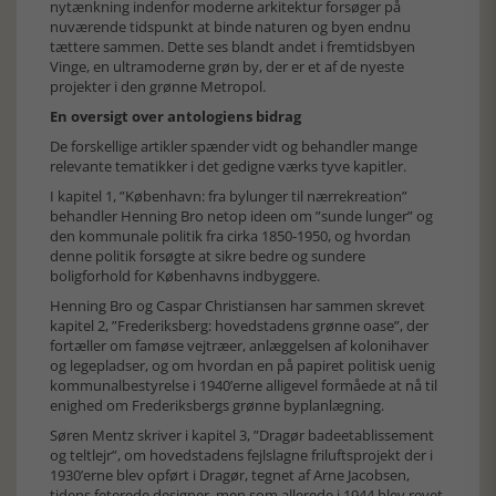
nytænkning indenfor moderne arkitektur forsøger på
nuværende tidspunkt at binde naturen og byen endnu
tættere sammen. Dette ses blandt andet i fremtidsbyen
Vinge, en ultramoderne grøn by, der er et af de nyeste
projekter i den grønne Metropol.
En oversigt over antologiens bidrag
De forskellige artikler spænder vidt og behandler mange
relevante tematikker i det gedigne værks tyve kapitler.
I kapitel 1, ”København: fra bylunger til nærrekreation”
behandler Henning Bro netop ideen om ”sunde lunger” og
den kommunale politik fra cirka 1850-1950, og hvordan
denne politik forsøgte at sikre bedre og sundere
boligforhold for Københavns indbyggere.
Henning Bro og Caspar Christiansen har sammen skrevet
kapitel 2, ”Frederiksberg: hovedstadens grønne oase”, der
fortæller om famøse vejtræer, anlæggelsen af kolonihaver
og legepladser, og om hvordan en på papiret politisk uenig
kommunalbestyrelse i 1940’erne alligevel formåede at nå til
enighed om Frederiksbergs grønne byplanlægning.
Søren Mentz skriver i kapitel 3, ”Dragør badeetablissement
og teltlejr”, om hovedstadens fejlslagne friluftsprojekt der i
1930’erne blev opført i Dragør, tegnet af Arne Jacobsen,
tidens feterede designer, men som allerede i 1944 blev revet