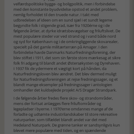
velfærdspolitiske bygge- og boligpolitik, men i forbindelse
med den konstante byudvidelse opstod et andet problem,
nemlig forholdet til den truede natur. I takt med
udbredelsen af ideen om en sund sjæl i et sundt legeme
begyndte folk i stigende grad, især fra 1920érne og i de
følgende årtier, at dyrke idrætsbevægelser og friluftslivet. De
mest populære steder var ved strand og i vand både nord
og syd for København og i de omkringliggende skovarealer,
specielt på det gamle militærterræn på Amager. I den
forbindelse havde Danmarks Naturfredningsforening, der
blev stiftet i 1911, det som sin første store mærkesag at sikre
folk fri adgang til blandt andet Østersøkysten og Dyrehaven.
I 1937 fik de ydermere et vægtigt kort på hånden, da
Naturfredningsloven blev ændret. Det blev dermed muligt
for Naturfredningsforeningen at rejse fredningssager, og et
blandt mange eksempler på fredningssager i antologien
omhandler det kuldsejlede projekt A/S Dragør Strandpark.
I de følgende årtier fredes flere skov- og strandområder,
mens der fortsat anlægges flere friluftområder og
legepladser i byerne. I 1970’erne omdannes mange af de
forladte og udtømte industrilandskaber til store rekreative
naturparker, som tilfældet blandt andet var det med
Hedeland Naturpark. De grønne tanker er sandsynligvis kun
blevet mere populære med tiden, og en spændende