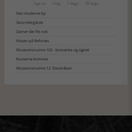
Lige nu
I dag
7 dage
28 dage
Den moderne by
Skovridergårde
Damer der fik nok
Nissen på Refsnæs
Museumsnumre 102 - bomærke og signet
Russerne kommer
Museumsnumre 12: Slavevåben