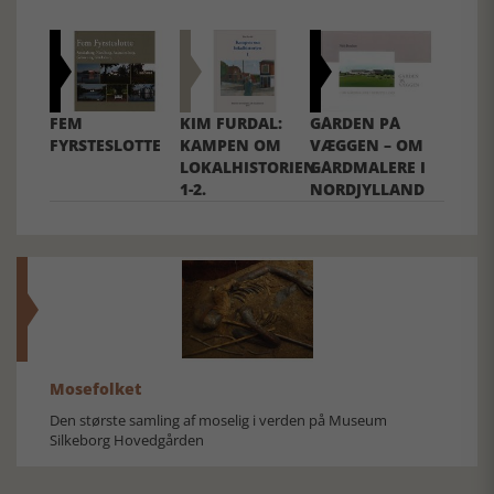
FEM
KIM FURDAL:
GÅRDEN PÅ
FYRSTESLOTTE
KAMPEN OM
VÆGGEN – OM
LOKALHISTORIEN
GÅRDMALERE I
1-2.
NORDJYLLAND
Mosefolket
Den største samling af moselig i verden på Museum
Silkeborg Hovedgården