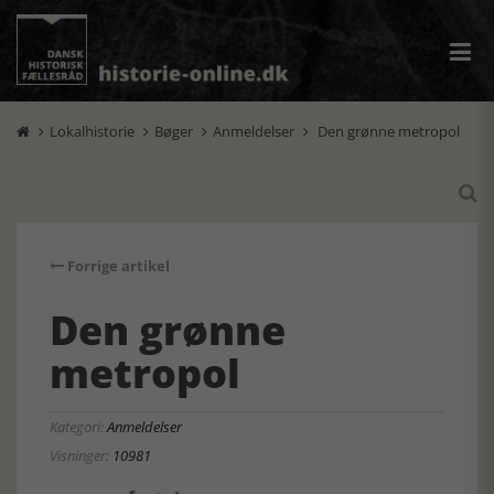
Lokalhistorie
Bøger
Anmeldelser
Den grønne metropol





Forrige artikel
Den grønne
metropol
Kategori:
Anmeldelser
Visninger:
10981