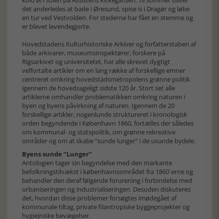
kold øl i solen på Assistens Kirkegården. Til sommer bliver
det anderledes at bade i Øresund, spise is i Dragør og løbe
en tur ved Vestvolden. For stederne har fået en stemme og
er blevet levendegjorte.
Hovedstadens Kulturhistoriske Arkiver og forfatterstaben af
både arkivarer, museumsinspektører, forskere på
Rigsarkivet og universitetet, har alle skrevet dygtigt
velfortalte artikler om en lang række af forskellige emner
centreret omkring hovedstadsmetropolens grønne politik
igennem de hovedsageligt sidste 120 år. Stort set alle
artiklerne omhandler problematikken omkring naturen i
byen og byens påvirkning af naturen. Igennem de 20
forskellige artikler, nogenlunde struktureret i kronologisk
orden begyndende i København 1860, fortælles der således
om kommunal- og statspolitik, om grønne rekreative
områder og om at skabe ”sunde lunger” i de usunde bydele.
Byens sunde ”Lunger”
Antologien tager sin begyndelse med den markante
befolkningstilvækst i københavnsområdet fra 1860´erne og
behandler den deraf følgende forurening i forbindelse med
urbaniseringen og industrialiseringen. Desuden diskuteres
det, hvordan disse problemer forsøgtes imødegået af
kommunale tiltag, private filantropiske byggeprojekter og
hygiejniske bevægelser.