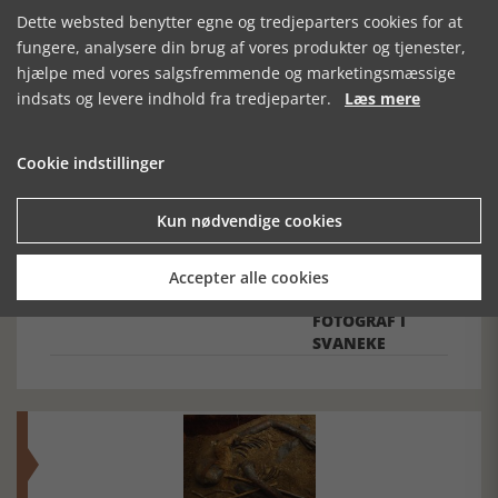
Dette websted benytter egne og tredjeparters cookies for at
Forrige artikel
fungere, analysere din brug af vores produkter og tjenester,
hjælpe med vores salgsfremmende og marketingsmæssige
indsats og levere indhold fra tredjeparter.
Læs mere
SE RELATEREDE ARTIKLER
Cookie indstillinger
Kun nødvendige cookies
HVIDT GULD OG
KALØ, SLOTTET
VALDEMAR
VEJLBY
OG GODSET I 700
MYHRE 1864-
Accepter alle cookies
ÅR
1916 -
FOTOGRAF I
SVANEKE