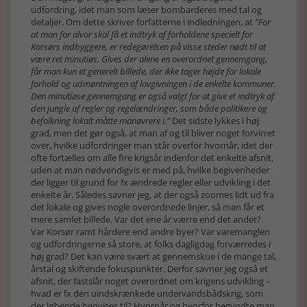
udfordring, idet man som læser bombarderes med tal og
detaljer. Om dette skriver forfatterne i indledningen, at
”For
at man for alvor skal få et indtryk af forholdene specielt for
Korsørs indbyggere, er redegørelsen på visse steder nødt til at
være ret minutiøs. Gives der alene en overordnet gennemgang,
får man kun et generelt billede, der ikke tager højde for lokale
forhold og udmøntningen af lovgivningen i de enkelte kommuner.
Den minutiøse gennemgang er også valgt for at give et indtryk af
den jungle af regler og regelændringer, som både politikere og
befolkning lokalt måtte manøvrere i.”
Det sidste lykkes i høj
grad, men det gør også, at man af og til bliver noget forvirret
over, hvilke udfordringer man står overfor hvornår, idet der
ofte fortælles om alle fire krigsår indenfor det enkelte afsnit,
uden at man nødvendigvis er med på, hvilke begivenheder
der ligger til grund for fx ændrede regler eller udvikling i det
enkelte år. Således savner jeg, at der også zoomes lidt ud fra
det lokale og gives nogle overordnede linjer, så man får et
mere samlet billede. Var det ene år værre end det andet?
Var Korsør ramt hårdere end andre byer? Var varemanglen
og udfordringerne så store, at folks dagligdag forværredes i
høj grad? Det kan være svært at gennemskue i de mange tal,
årstal og skiftende fokuspunkter. Derfor savner jeg også et
afsnit, der fastslår noget overordnet om krigens udvikling –
hvad er fx den uindskrænkede undervandsbådskrig, som
der løbende henvises til? Hvornår og hvorfor begyndte man