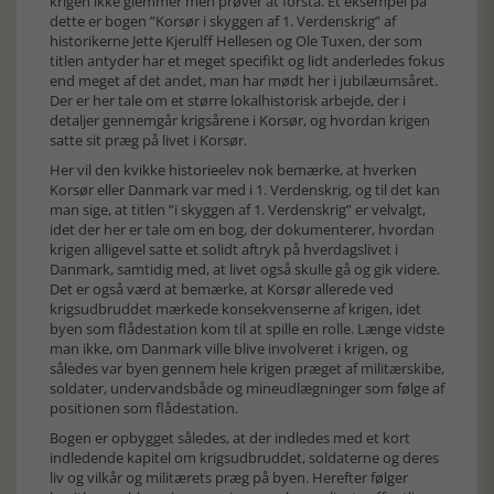
krigen ikke glemmer men prøver at forstå. Et eksempel på
dette er bogen ”Korsør i skyggen af 1. Verdenskrig” af
historikerne Jette Kjerulff Hellesen og Ole Tuxen, der som
titlen antyder har et meget specifikt og lidt anderledes fokus
end meget af det andet, man har mødt her i jubilæumsåret.
Der er her tale om et større lokalhistorisk arbejde, der i
detaljer gennemgår krigsårene i Korsør, og hvordan krigen
satte sit præg på livet i Korsør.
Her vil den kvikke historieelev nok bemærke, at hverken
Korsør eller Danmark var med i 1. Verdenskrig, og til det kan
man sige, at titlen ”i skyggen af 1. Verdenskrig” er velvalgt,
idet der her er tale om en bog, der dokumenterer, hvordan
krigen alligevel satte et solidt aftryk på hverdagslivet i
Danmark, samtidig med, at livet også skulle gå og gik videre.
Det er også værd at bemærke, at Korsør allerede ved
krigsudbruddet mærkede konsekvenserne af krigen, idet
byen som flådestation kom til at spille en rolle. Længe vidste
man ikke, om Danmark ville blive involveret i krigen, og
således var byen gennem hele krigen præget af militærskibe,
soldater, undervandsbåde og mineudlægninger som følge af
positionen som flådestation.
Bogen er opbygget således, at der indledes med et kort
indledende kapitel om krigsudbruddet, soldaterne og deres
liv og vilkår og militærets præg på byen. Herefter følger