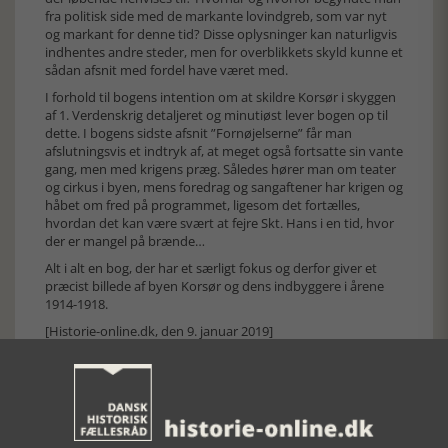
fra politisk side med de markante lovindgreb, som var nyt
og markant for denne tid? Disse oplysninger kan naturligvis
indhentes andre steder, men for overblikkets skyld kunne et
sådan afsnit med fordel have været med.
I forhold til bogens intention om at skildre Korsør i skyggen
af 1. Verdenskrig detaljeret og minutiøst lever bogen op til
dette. I bogens sidste afsnit ”Fornøjelserne” får man
afslutningsvis et indtryk af, at meget også fortsatte sin vante
gang, men med krigens præg. Således hører man om teater
og cirkus i byen, mens foredrag og sangaftener har krigen og
håbet om fred på programmet, ligesom det fortælles,
hvordan det kan være svært at fejre Skt. Hans i en tid, hvor
der er mangel på brænde…
Alt i alt en bog, der har et særligt fokus og derfor giver et
præcist billede af byen Korsør og dens indbyggere i årene
1914-1918.
[Historie-online.dk, den 9. januar 2019]