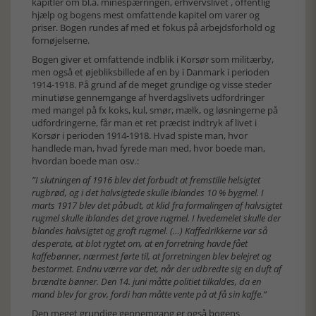
kapitler om bl.a. minespærringen, erhvervslivet , offentlig
hjælp og bogens mest omfattende kapitel om varer og
priser. Bogen rundes af med et fokus på arbejdsforhold og
fornøjelserne.
Bogen giver et omfattende indblik i Korsør som militærby,
men også et øjebliksbillede af en by i Danmark i perioden
1914-1918. På grund af de meget grundige og visse steder
minutiøse gennemgange af hverdagslivets udfordringer
med mangel på fx koks, kul, smør, mælk, og løsningerne på
udfordringerne, får man et ret præcist indtryk af livet i
Korsør i perioden 1914-1918. Hvad spiste man, hvor
handlede man, hvad fyrede man med, hvor boede man,
hvordan boede man osv.:
”I slutningen af 1916 blev det forbudt at fremstille helsigtet
rugbrød, og i det halvsigtede skulle iblandes 10 % bygmel. I
marts 1917 blev det påbudt, at klid fra formalingen af halvsigtet
rugmel skulle iblandes det grove rugmel. I hvedemelet skulle der
blandes halvsigtet og groft rugmel. (…) Kaffedrikkerne var så
desperate, at blot rygtet om, at en forretning havde fået
kaffebønner, nærmest førte til, at forretningen blev belejret og
bestormet. Endnu værre var det, når der udbredte sig en duft af
brændte bønner. Den 14. juni måtte politiet tilkaldes, da en
mand blev for grov, fordi han måtte vente på at få sin kaffe.”
Den meget grundige gennemgang er også bogens