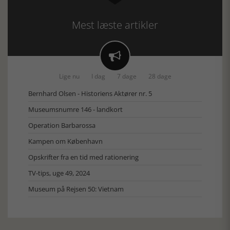
Mest læste artikler

Lige nu
I dag
7 dage
28 dage
Bernhard Olsen - Historiens Aktører nr. 5
Museumsnumre 146 - landkort
Operation Barbarossa
Kampen om København
Opskrifter fra en tid med rationering
TV-tips, uge 49, 2024
Museum på Rejsen 50: Vietnam