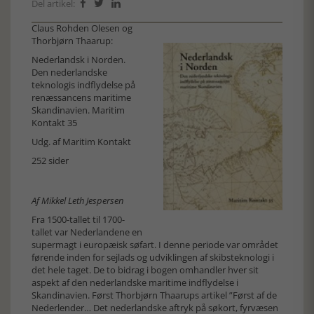
Del artikel:



Claus Rohden Olesen og
Thorbjørn Thaarup:
Nederlandsk i Norden.
Den nederlandske
teknologis indflydelse på
renæssancens maritime
Skandinavien. Maritim
Kontakt 35
Udg. af Maritim Kontakt
252 sider
Af Mikkel Leth Jespersen
Fra 1500-tallet til 1700-
tallet var Nederlandene en
supermagt i europæisk søfart. I denne periode var området
førende inden for sejlads og udviklingen af skibsteknologi i
det hele taget. De to bidrag i bogen omhandler hver sit
aspekt af den nederlandske maritime indflydelse i
Skandinavien. Først Thorbjørn Thaarups artikel ”Først af de
Nederlender… Det nederlandske aftryk på søkort, fyrvæsen