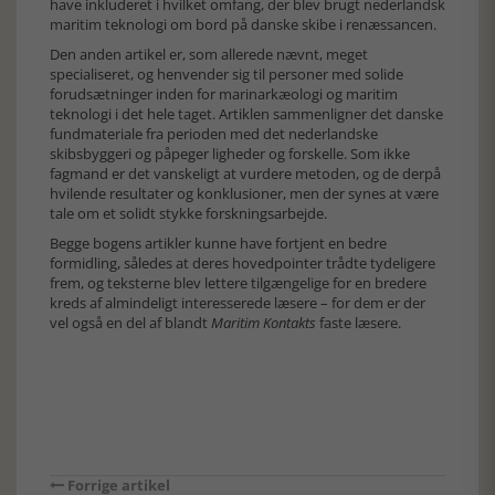
have inkluderet i hvilket omfang, der blev brugt nederlandsk
maritim teknologi om bord på danske skibe i renæssancen.
Den anden artikel er, som allerede nævnt, meget
specialiseret, og henvender sig til personer med solide
forudsætninger inden for marinarkæologi og maritim
teknologi i det hele taget. Artiklen sammenligner det danske
fundmateriale fra perioden med det nederlandske
skibsbyggeri og påpeger ligheder og forskelle. Som ikke
fagmand er det vanskeligt at vurdere metoden, og de derpå
hvilende resultater og konklusioner, men der synes at være
tale om et solidt stykke forskningsarbejde.
Begge bogens artikler kunne have fortjent en bedre
formidling, således at deres hovedpointer trådte tydeligere
frem, og teksterne blev lettere tilgængelige for en bredere
kreds af almindeligt interesserede læsere – for dem er der
vel også en del af blandt
Maritim Kontakts
faste læsere.
Forrige artikel