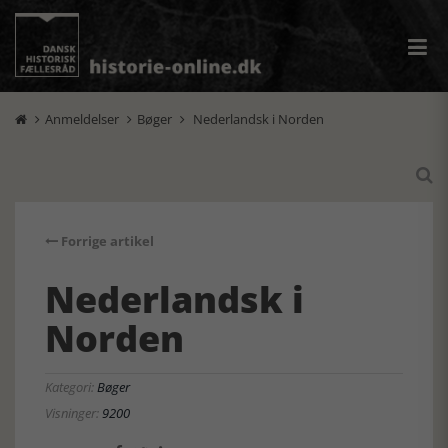
Anmeldelser
Bøger
Nederlandsk i Norden




Forrige artikel
Nederlandsk i
Norden
Kategori:
Bøger
Visninger:
9200