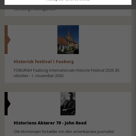
Den største samling af moselig i verden på Museum
Silkeborg Hovedgården
Historisk festival i Faaborg
FOBURGH Faaborg Internationale Historie Festival 2026 30.
oktober - 1. november 2026
Historiens Aktører 79 - John Reed
Ole Mortensøn fortæller om den amerikanske journalist