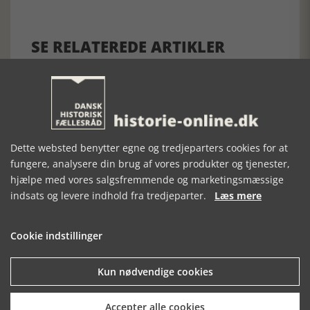
SE RELATEREDE ARTIKLER
GRÆNSER FOR
BORGIA
STYGGE
MAGT
KRUMPEN OG
Dette websted benytter egne og tredjeparters cookies for at
DEN SIDSTE
fungere, analysere din brug af vores produkter og tjenester,
KATOLSKE TID
hjælpe med vores salgsfremmende og marketingsmæssige
indsats og levere indhold fra tredjeparter.
Læs mere
Cookie indstillinger
Kun nødvendige cookies
Mosefolket
Accepter alle cookies