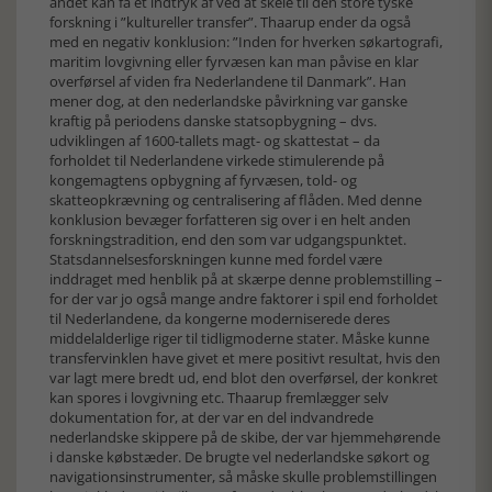
andet kan få et indtryk af ved at skele til den store tyske
forskning i ”kultureller transfer”. Thaarup ender da også
med en negativ konklusion: ”Inden for hverken søkartografi,
maritim lovgivning eller fyrvæsen kan man påvise en klar
overførsel af viden fra Nederlandene til Danmark”. Han
mener dog, at den nederlandske påvirkning var ganske
kraftig på periodens danske statsopbygning – dvs.
udviklingen af 1600-tallets magt- og skattestat – da
forholdet til Nederlandene virkede stimulerende på
kongemagtens opbygning af fyrvæsen, told- og
skatteopkrævning og centralisering af flåden. Med denne
konklusion bevæger forfatteren sig over i en helt anden
forskningstradition, end den som var udgangspunktet.
Statsdannelsesforskningen kunne med fordel være
inddraget med henblik på at skærpe denne problemstilling –
for der var jo også mange andre faktorer i spil end forholdet
til Nederlandene, da kongerne moderniserede deres
middelalderlige riger til tidligmoderne stater. Måske kunne
transfervinklen have givet et mere positivt resultat, hvis den
var lagt mere bredt ud, end blot den overførsel, der konkret
kan spores i lovgivning etc. Thaarup fremlægger selv
dokumentation for, at der var en del indvandrede
nederlandske skippere på de skibe, der var hjemmehørende
i danske købstæder. De brugte vel nederlandske søkort og
navigationsinstrumenter, så måske skulle problemstillingen