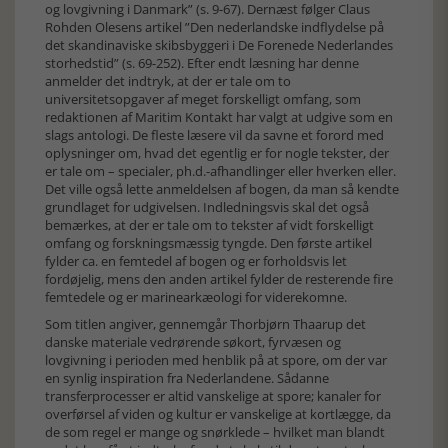
og lovgivning i Danmark” (s. 9-67). Dernæst følger Claus
Rohden Olesens artikel ”Den nederlandske indflydelse på
det skandinaviske skibsbyggeri i De Forenede Nederlandes
storhedstid” (s. 69-252). Efter endt læsning har denne
anmelder det indtryk, at der er tale om to
universitetsopgaver af meget forskelligt omfang, som
redaktionen af Maritim Kontakt har valgt at udgive som en
slags antologi. De fleste læsere vil da savne et forord med
oplysninger om, hvad det egentlig er for nogle tekster, der
er tale om – specialer, ph.d.-afhandlinger eller hverken eller.
Det ville også lette anmeldelsen af bogen, da man så kendte
grundlaget for udgivelsen. Indledningsvis skal det også
bemærkes, at der er tale om to tekster af vidt forskelligt
omfang og forskningsmæssig tyngde. Den første artikel
fylder ca. en femtedel af bogen og er forholdsvis let
fordøjelig, mens den anden artikel fylder de resterende fire
femtedele og er marinearkæologi for viderekomne.
Som titlen angiver, gennemgår Thorbjørn Thaarup det
danske materiale vedrørende søkort, fyrvæsen og
lovgivning i perioden med henblik på at spore, om der var
en synlig inspiration fra Nederlandene. Sådanne
transferprocesser er altid vanskelige at spore; kanaler for
overførsel af viden og kultur er vanskelige at kortlægge, da
de som regel er mange og snørklede – hvilket man blandt