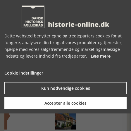
ISRAELS
PEST, TYFUS OG
HUNDREDE ÅRS
EROBRING AF
HEDENSKAB
KRIG MOD
PALÆSTINA
PALÆSTINA
Dette websted benytter egne og tredjeparters cookies for at
fungere, analysere din brug af vores produkter og tjenester,
hjælpe med vores salgsfremmende og marketingsmæssige
indsats og levere indhold fra tredjeparter.
Læs mere
Mosefolket
Cookie indstillinger
Den største samling af moselig i verden på Museum
Silkeborg Hovedgården
Kun nødvendige cookies
Accepter alle cookies