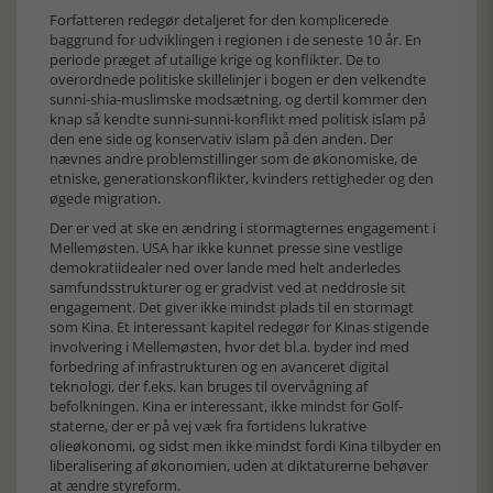
Forfatteren redegør detaljeret for den komplicerede
baggrund for udviklingen i regionen i de seneste 10 år. En
periode præget af utallige krige og konflikter. De to
overordnede politiske skillelinjer i bogen er den velkendte
sunni-shia-muslimske modsætning, og dertil kommer den
knap så kendte sunni-sunni-konflikt med politisk islam på
den ene side og konservativ islam på den anden. Der
nævnes andre problemstillinger som de økonomiske, de
etniske, generationskonflikter, kvinders rettigheder og den
øgede migration.
Der er ved at ske en ændring i stormagternes engagement i
Mellemøsten. USA har ikke kunnet presse sine vestlige
demokratiidealer ned over lande med helt anderledes
samfundsstrukturer og er gradvist ved at neddrosle sit
engagement. Det giver ikke mindst plads til en stormagt
som Kina. Et interessant kapitel redegør for Kinas stigende
involvering i Mellemøsten, hvor det bl.a. byder ind med
forbedring af infrastrukturen og en avanceret digital
teknologi, der f.eks. kan bruges til overvågning af
befolkningen. Kina er interessant, ikke mindst for Golf-
staterne, der er på vej væk fra fortidens lukrative
olieøkonomi, og sidst men ikke mindst fordi Kina tilbyder en
liberalisering af økonomien, uden at diktaturerne behøver
at ændre styreform.