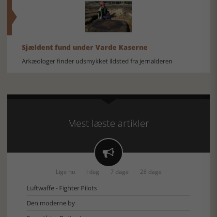
Sjældent fund under Varde Kaserne
Arkæologer finder udsmykket ildsted fra jernalderen
Mest læste artikler

Lige nu
I dag
7 dage
28 dage
Luftwaffe - Fighter Pilots
Den moderne by