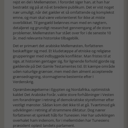
rejst en del i Mellemøsten. I forordet siger han, at han har
bestræbt sig på at nå et bredere publikum. Det er vist noget
nær umuligt, når det gælder et så omfattende og komplekst
emne, og man skal være velorienteret for ikke at miste
overblikket. Til gengæld belønnes man med en nøgtern,
detaljeret og grundigt researchet gennemgang af de store
problemer, Mellemøsten har stået over for i de seneste 10
år, med relevante historiske tilbageblik.
Det er primært det arabiske Mellemøsten, forfatteren
beskæftiger sig med. Et kludetæppe af etniske og religiøse
grupperinger med indbyggede konflikter. Man fristes til at
sige, at historien gentager sig, for lignende forhold gjorde sig
gældende på Det Gamle Testamentes tid. Et kæmpe område
uden naturlige grænser, men med den alment accepterede
grænsedragning, stormagterne bestemte efter I
Verdenskrig.
Oprørsbevægelserne i Egypten og Nordafrika, optimistisk
kaldet Det Arabiske Forår, vakte store forhåbninger i Vesten
om forandringer i retning af demokratiske styreformer efter
vestligt mønster. Sådan kom det ikke til at gå. Tværtimod gik
udviklingen i retning af strammere diktatur. Dog nærer
forfatteren et spinkelt håb for Tunesien. Her har udviklingen
overhalet ham indenom, for i mellemtiden har Tunesiens
præsident opløst landets parlament.