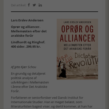
Del artikel:



Lars Erslev Andersen
Oprør og alliancer.
Mellemøsten efter det
arabiske forår
Lindhardt og Ringhof.
400 sider. 299,95 kr.
Af Jytte Kjær Schou
En grundig og detaljeret
politisk analyse af
udviklingen i Mellemøsten
i årene efter Det Arabiske
Forår.
Forfatteren er seniorforsker ved Dansk Institut for
Internationale Studier. Han er meget belæst, som
litteraturlisten bagest viser, og dertil kommer, at han har