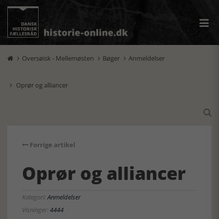
Oversøisk - Mellemøsten
Bøger
Anmeldelser



Oprør og alliancer


Forrige artikel
Oprør og alliancer
Kategori:
Anmeldelser
Visninger:
4444