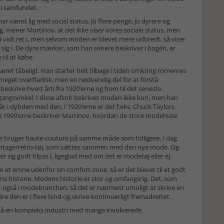
å i samfundet.
r været lig med social status. Jo flere penge, jo dyrere og
g, mener Martinov, at det ikke viser vores sociale status, men
 så vidt ret i, men selvom moden er blevet mere udbredt, så viser
sig i. De dyre mærker, som han senere beskriver i bogen, er
 til at købe.
æret tåbeligt. Han starter helt tilbage i tiden omkring romernes
 meget overfladisk, men en nødvendig del for at forstå
eskrive hvert årti fra 1920’erne og frem til det seneste
lgangsvinkel. I disse afsnit bekrives moden ikke kun, men han
 i dybden med den. I 1920’erne er det f.eks. Chuck Taylors
og i 1990’erne beskriver Martinov, hvordan de store modehuse
kke bruger haute-couture på samme måde som tidligere. I dag
vintage/retro-tøj, som sættes sammen med den nye mode. Og
r sig godt tilpas i, ligeglad med om det er modetøj eller ej.
et emne udenfor sin comfort-zone, så er det blevet til et godt
ns historie. Modens historie er stor og omfangsrig. Det, som
t også i modebranchen, så det er nærmest umuligt at skrive en
en er i flere bind og skrive kontinuerligt fremadrettet.
orstå en kompleks industri med mange involverede.