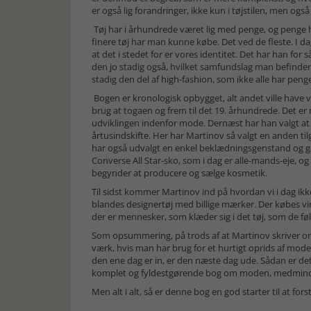
er også lig forandringer, ikke kun i tøjstilen, men ogs
Tøj har i århundrede været lig med penge, og penge ha
finere tøj har man kunne købe. Det ved de fleste. I da
at det i stedet for er vores identitet. Det har han for
den jo stadig også, hvilket samfundslag man befinder 
stadig den del af high-fashion, som ikke alle har penge
Bogen er kronologisk opbygget, alt andet ville have v
brug at togaen og frem til det 19. århundrede. Det er
udviklingen indenfor mode. Dernæst har han valgt at b
årtusindskifte. Her har Martinov så valgt en anden ti
har også udvalgt en enkel beklædningsgenstand og går
Converse All Star-sko, som i dag er alle-mands-eje, 
begynder at producere og sælge kosmetik.
Til sidst kommer Martinov ind på hvordan vi i dag i
blandes designertøj med billige mærker. Der købes 
der er mennesker, som klæder sig i det tøj, som de føle
Som opsummering, på trods af at Martinov skriver om 
værk, hvis man har brug for et hurtigt oprids af mode
den ene dag er in, er den næste dag ude. Sådan er de
komplet og fyldestgørende bog om moden, medmindre d
Men alt i alt, så er denne bog en god starter til at f