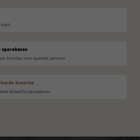
l Koch
 sparebøsse
r om, hvordan man sparede sammen
 Varde Kaserne
ket ildsted fra jernalderen