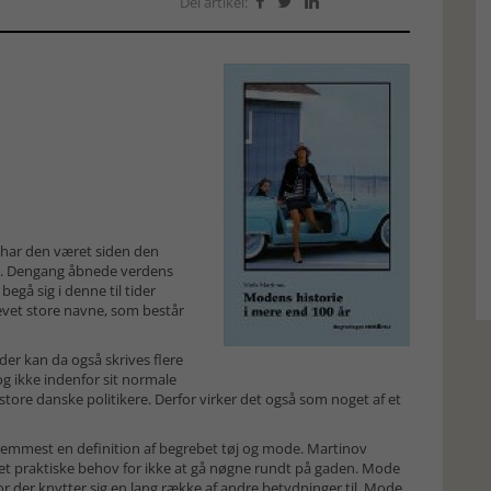
Del artikel:



 har den været siden den
s. Dengang åbnede verdens
gå sig i denne til tider
blevet store navne, som består
er kan da også skrives flere
g ikke indenfor sit normale
 store danske politikere. Derfor virker det også som noget af et
remmest en definition af begrebet tøj og mode. Martinov
 det praktiske behov for ikke at gå nøgne rundt på gaden. Mode
 der knytter sig en lang række af andre betydninger til. Mode