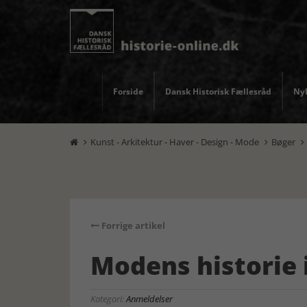
Forside
Dansk Historisk Fællesråd
Nyh
Kunst - Arkitektur - Haver - Design - Mode
Bøger



Forrige artikel
Modens historie 
Kategori:
Anmeldelser