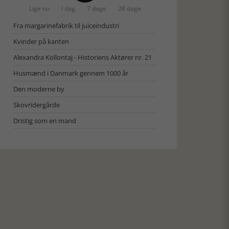
Lige nu
I dag
7 dage
28 dage
Fra margarinefabrik til juiceindustri
Kvinder på kanten
Alexandra Kollontaj - Historiens Aktører nr. 21
Husmænd i Danmark gennem 1000 år
Den moderne by
Skovridergårde
Dristig som en mand