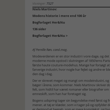
Visninger:
7527
Niels Martinov:
Modens historie i mere end 100 år
Bogforlaget Her&Nu
136 sider
Bogforlaget Her&Nu >
Af Pernille Røn, cand.mag.
Modeverdenen er en stor industri i vore dage, og det
moderne mode opstod i slutningen af 1850’erns Pari
første haute couture-modehus. Mange har forsøgt at be
farverige industri, hvor nogle har fejlet og andre er 
den dag i dag.
Der er skrevet meget og mangt om modeindustri, og d
bøger i årene, som kommer. Niels Martinov skriver do
felt, som hidtil har været romaner eller biografier om
emneskift, som han har foretaget sig.
Bogens udspring tager sin begyndelse med først og f
mener, at tøj er klæder, som vi tager på og opfylder
er derimod et begreb, som er mere komplekst, og hvor