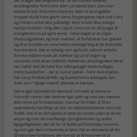
der præger den engelske lejr. At de franske ridderes
æresbegreber forhindrer dem i at tænke klart, kan man
endda forstå i historiens klare lys. Men at de engelske
tropper skulle have glemt deres forgængeres sejre ved Crecy
og Poitiers virker ikke pålideligt. Man vinder ikke mange
kampe hverken i krig eller i sport, hvis man er så tynget af
manglende tro på egne evner. Selve slaget er et orgie i
blodsudgydelser, og man mærker, at forfatteren har glædet
sig til at fortælle om sine heltes nedslagtning af de diabolske
franskmænd. Det er virkelig sort og hvidt, selvom enkelte
franske riddere trods alt trækker sig ud af slaget og
romanen med æren i behold. Riddernes æresbegreber bliver
sat i relief, idet de helst kun tilfangetager deres kolleger,
mens bueskytter – der jo kun er pøbel – helst skal dræbes.
Der var jo forskel på folk, og bueskytterne ødelagde den
duel, som ”rigtige mænd” elskede at kæmpe.
Det er igen lykkedes for Bernard Cornwell, at skrive en
historisk roman, der rammer lige i plet og man kan næsten
ikke vente på fortsættelsen. Han har formået, at få en
spændende handling sat ind i et veldokumenteret historisk
forløb. Det er en fornøjelse at læse en roman uden at skulle
ærgre sig over de overflødige sprogblomster og andre
ligegyldigheder, der alt for tit fyldes på historiske romaner,
og som gør dem irriterende at læse. Der er desværre alt for
få historiske forfattere, der formår at få historien til at