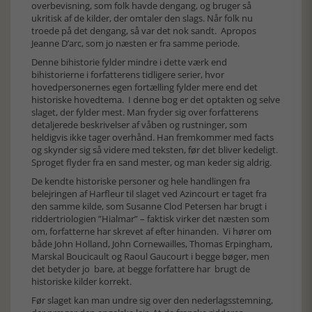
overbevisning, som folk havde dengang, og bruger så
ukritisk af de kilder, der omtaler den slags. Når folk nu
troede på det dengang, så var det nok sandt. Apropos
Jeanne D’arc, som jo næsten er fra samme periode.
Denne bihistorie fylder mindre i dette værk end
bihistorierne i forfatterens tidligere serier, hvor
hovedpersonernes egen fortælling fylder mere end det
historiske hovedtema. I denne bog er det optakten og selve
slaget, der fylder mest. Man fryder sig over forfatterens
detaljerede beskrivelser af våben og rustninger, som
heldigvis ikke tager overhånd. Han fremkommer med facts
og skynder sig så videre med teksten, før det bliver kedeligt.
Sproget flyder fra en sand mester, og man keder sig aldrig.
De kendte historiske personer og hele handlingen fra
belejringen af Harfleur til slaget ved Azincourt er taget fra
den samme kilde, som Susanne Clod Petersen har brugt i
riddertriologien ”Hialmar” – faktisk virker det næsten som
om, forfatterne har skrevet af efter hinanden. Vi hører om
både John Holland, John Cornewailles, Thomas Erpingham,
Marskal Boucicault og Raoul Gaucourt i begge bøger, men
det betyder jo bare, at begge forfattere har brugt de
historiske kilder korrekt.
Før slaget kan man undre sig over den nederlagsstemning,