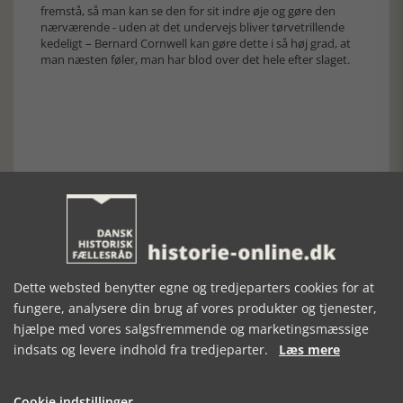
fremstå, så man kan se den for sit indre øje og gøre den
nærværende - uden at det undervejs bliver tørvetrillende
kedeligt – Bernard Cornwell kan gøre dette i så høj grad, at
man næsten føler, man har blod over det hele efter slaget.
Forrige artikel
SE RELATEREDE ARTIKLER
Dette websted benytter egne og tredjeparters cookies for at
fungere, analysere din brug af vores produkter og tjenester,
hjælpe med vores salgsfremmende og marketingsmæssige
indsats og levere indhold fra tredjeparter.
Læs mere
EN SØLVSKY UD
TRE DAGE I
UDVANDRERSAGAEN
I LUFTEN
APRIL
1-4
Cookie indstillinger