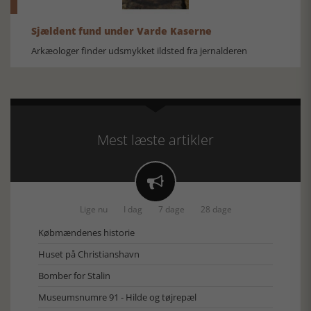
Sjældent fund under Varde Kaserne
Arkæologer finder udsmykket ildsted fra jernalderen
Mest læste artikler

Lige nu
I dag
7 dage
28 dage
Købmændenes historie
Huset på Christianshavn
Bomber for Stalin
Museumsnumre 91 - Hilde og tøjrepæl