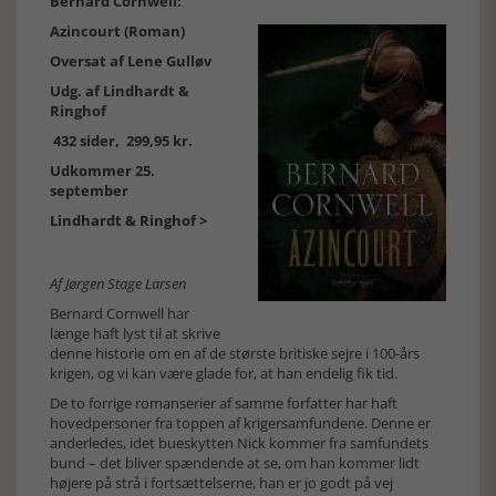
Bernard Cornwell:
Azincourt (Roman)
Oversat af Lene Gulløv
Udg. af Lindhardt &
Ringhof
432 sider, 299,95 kr.
Udkommer 25.
september
Lindhardt & Ringhof >
Af Jørgen Stage Larsen
Bernard Cornwell har
længe haft lyst til at skrive
denne historie om en af de største britiske sejre i 100-års
krigen, og vi kan være glade for, at han endelig fik tid.
De to forrige romanserier af samme forfatter har haft
hovedpersoner fra toppen af krigersamfundene. Denne er
anderledes, idet bueskytten Nick kommer fra samfundets
bund – det bliver spændende at se, om han kommer lidt
højere på strå i fortsættelserne, han er jo godt på vej