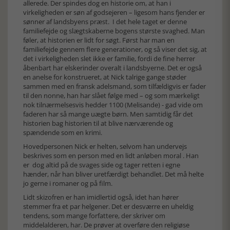
allerede. Der spindes dog en historie om, at han i
virkeligheden er søn af godsejeren – ligesom hans fjender er
sønner af landsbyens præst. I det hele taget er denne
familiefejde og slægtskaberne bogens største svaghed. Man
føler, at historien er lidt for søgt. Først har man en
familiefejde gennem flere generationer, og så viser det sig, at
det i virkeligheden slet ikke er familie, fordi de fine herrer
åbenbart har elskerinder overalt i landsbyerne. Det er også
en anelse for konstrueret, at Nick talrige gange støder
sammen med en fransk adelsmand, som tilfældigvis er fader
til den nonne, han har slået følge med – og som mærkeligt
nok tilnærmelsesvis hedder 1100 (Melisande) - gad vide om
faderen har så mange uægte børn. Men samtidig får det
historien bag historien til at blive nærværende og
spændende som en krimi.
Hovedpersonen Nick er helten, selvom han undervejs
beskrives som en person med en lidt anløben moral . Han
er dog altid på de svages side og tager retten i egne
hænder, når han bliver uretfærdigt behandlet. Det må helte
jo gerne i romaner og på film.
Lidt skizofren er han imidlertid også, idet han hører
stemmer fra et par helgener. Det er desværre en uheldig
tendens, som mange forfattere, der skriver om
middelalderen, har. De prøver at overføre den religiøse