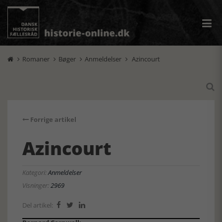
Romaner
Bøger
Anmeldelser
Azincourt





Forrige artikel
Azincourt
Kategori:
Anmeldelser
Visninger:
2969
Del artikel:


