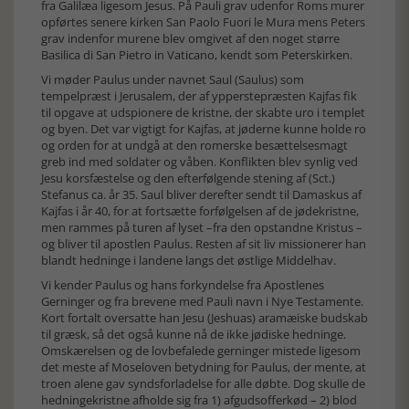
fra Galilæa ligesom Jesus. På Pauli grav udenfor Roms murer
opførtes senere kirken San Paolo Fuori le Mura mens Peters
grav indenfor murene blev omgivet af den noget større
Basilica di San Pietro in Vaticano, kendt som Peterskirken.
Vi møder Paulus under navnet Saul (Saulus) som
tempelpræst i Jerusalem, der af ypperstepræsten Kajfas fik
til opgave at udspionere de kristne, der skabte uro i templet
og byen. Det var vigtigt for Kajfas, at jøderne kunne holde ro
og orden for at undgå at den romerske besættelsesmagt
greb ind med soldater og våben. Konflikten blev synlig ved
Jesu korsfæstelse og den efterfølgende stening af (Sct.)
Stefanus ca. år 35. Saul bliver derefter sendt til Damaskus af
Kajfas i år 40, for at fortsætte forfølgelsen af de jødekristne,
men rammes på turen af lyset –fra den opstandne Kristus –
og bliver til apostlen Paulus. Resten af sit liv missionerer han
blandt hedninge i landene langs det østlige Middelhav.
Vi kender Paulus og hans forkyndelse fra Apostlenes
Gerninger og fra brevene med Pauli navn i Nye Testamente.
Kort fortalt oversatte han Jesu (Jeshuas) aramæiske budskab
til græsk, så det også kunne nå de ikke jødiske hedninge.
Omskærelsen og de lovbefalede gerninger mistede ligesom
det meste af Moseloven betydning for Paulus, der mente, at
troen alene gav syndsforladelse for alle døbte. Dog skulle de
hedningekristne afholde sig fra 1) afgudsofferkød – 2) blod