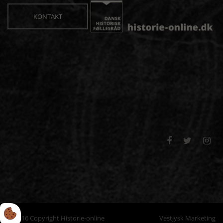
KONTAKT



© 2016 Copyright Historie-online
Vestjysk Marketing