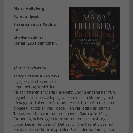
Maria Helleberg
Ramt af lyset
En roman over Paulus`
liv
Bibelselskabets
Forlag. 220 sider 129 kr.
Af Per Ole Schovsbo
At skønlitteratur kan have
faglige kvaliteter, er ikke
noget nyt og da slet ikke,
når forfatteren er Maria Helleberg. Endnu engang har hun
begået et mesterværk på grænsen mellem fiktion og fakta
på baggrund af en omfattende research, der fører læseren
tilbage til apostlen Pauli dage. Han var jødisk farisær fra
Tarsus hvor han var født med navnet Saul ca. år 10 og
formentlig halshugget i Rom som romersk statsborger
under kejser Nero i år 64. Det var omtrent samtidigt med
korsfæstelsen i Rom af apostlen Peter, der oprindeligt kom