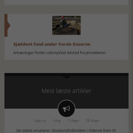
Sjældent fund under Varde Kaserne
Arkæologer finder udsmykket ildsted fra jernalderen
Mest læste artikler

Lige nu
I dag
7 dage
28 dage
De sidste amatører. Divisionsfodbolden i Odense frem til