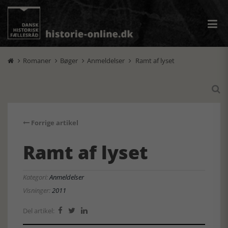
Romaner
Bøger
Anmeldelser
Ramt af lyset





Forrige artikel
Ramt af lyset
Kategori:
Anmeldelser
Visninger:
2011
Del artikel:


