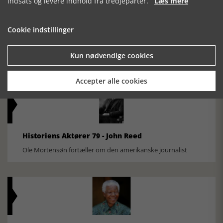
indsats og levere indhold fra tredjeparter.
Læs mere
Cookie indstillinger
Historisk festival i Faaborg
FOBURGH Faaborg Internationale Historie Festival 2026 30.
Kun nødvendige cookies
oktober - 1. november 2026
Accepter alle cookies
Historiens Aktører 79 - John Reed
Ole Mortensøn fortæller om den amerikanske journalist