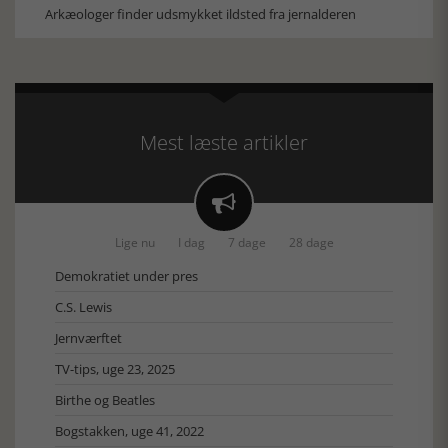
Arkæologer finder udsmykket ildsted fra jernalderen
Mest læste artikler

Lige nu
I dag
7 dage
28 dage
Demokratiet under pres
C.S. Lewis
Jernværftet
TV-tips, uge 23, 2025
Birthe og Beatles
Bogstakken, uge 41, 2022