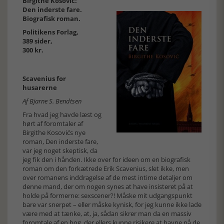
Birgithe Kosović:
Den inderste fare.
Biografisk roman.
Politikens Forlag,
389 sider,
300 kr.
Scavenius for
husarerne
Af Bjarne S. Bendtsen
Fra hvad jeg havde læst og
hørt af foromtaler af
Birgithe Kosovićs nye
roman, Den inderste fare,
var jeg noget skeptisk, da
jeg fik den i hånden. Ikke over for ideen om en biografisk
roman om den forkætrede Erik Scavenius, slet ikke, men
over romanens inddragelse af de mest intime detaljer om
denne mand, der om nogen synes at have insisteret på at
holde på formerne: sexscener?! Måske mit udgangspunkt
bare var snerpet – eller måske kynisk, for jeg kunne ikke lade
være med at tænke, at, ja, sådan sikrer man da en massiv
foromtale af en bog, der ellers kunne risikere at havne på de