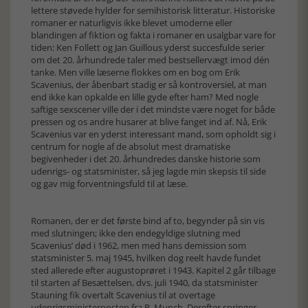
lettere støvede hylder for semihistorisk litteratur. Historiske
romaner er naturligvis ikke blevet umoderne eller
blandingen af fiktion og fakta i romaner en usalgbar vare for
tiden: Ken Follett og Jan Guillous yderst succesfulde serier
om det 20. århundrede taler med bestsellervægt imod dén
tanke. Men ville læserne flokkes om en bog om Erik
Scavenius, der åbenbart stadig er så kontroversiel, at man
end ikke kan opkalde en lille gyde efter ham? Med nogle
saftige sexscener ville der i det mindste være noget for både
pressen og os andre husarer at blive fanget ind af. Nå, Erik
Scavenius var en yderst interessant mand, som opholdt sig i
centrum for nogle af de absolut mest dramatiske
begivenheder i det 20. århundredes danske historie som
udenrigs- og statsminister, så jeg lagde min skepsis til side
og gav mig forventningsfuld til at læse.
Romanen, der er det første bind af to, begynder på sin vis
med slutningen; ikke den endegyldige slutning med
Scavenius’ død i 1962, men med hans demission som
statsminister 5. maj 1945, hvilken dog reelt havde fundet
sted allerede efter augustoprøret i 1943. Kapitel 2 går tilbage
til starten af Besættelsen, dvs. juli 1940, da statsminister
Stauning fik overtalt Scavenius til at overtage
udenrigsministerposten fra P. Munch. Derefter springer