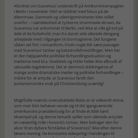
Afsnittet om Scavenius’ underskrift på Antikominternpagten
i Berlin i november 1941 er skildret med fokus på de
dilemmaer, Danmark og udenrigsministeren blev stillet
overfor – i særdeleshed at tyskerne strammede skruen, da
Scavenius var ankommet til Berlin, ved ikke at ville gå ind på
dele af de forbehold, man fra dansk side allerede dengang
arbejdede med i tilgangen til stormagterne. Det fungerer
sådan set fint i romanform, trods nogle lidt sære passager
med Scavenius’ tanker og katastrofeforestillinger. Men her
er den højspændte politiske forhandlingssituation og
møderne med bl.a. Goebbels og Hitler heller ikke afbrudt af
seksuelle dagdrømme. Det er derimod skildringerne af
mange andre dramatiske møder og politiske forhandlinger –
måske for at antyde, at Scavenius fandt den
parlamentariske snak på Christiansborg uværdig?
Magtfulde mænds overudviklede libido er et velkendt emne,
som man blot behøver vende sig til det igangværende
amerikanske præsidentvalg for at finde et lidet kønt
eksempel på, og denne tematik spiller som allerede antydet
en væsentlig rolle i Kosovićs roman. Men bidrager den for
alvor til en dybere forståelse af Scavenius? Ikke efter denne
læsers mening. De konstante sidespring i handlingen til