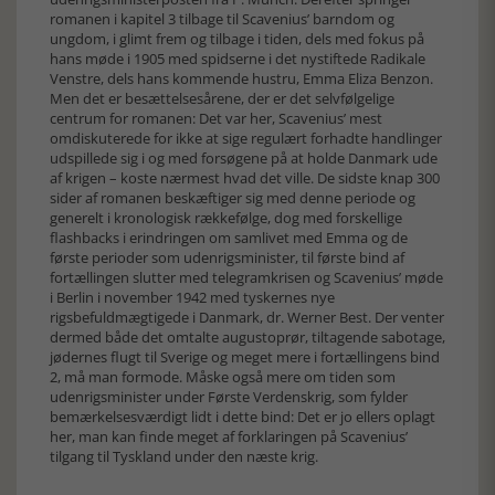
romanen i kapitel 3 tilbage til Scavenius’ barndom og
ungdom, i glimt frem og tilbage i tiden, dels med fokus på
hans møde i 1905 med spidserne i det nystiftede Radikale
Venstre, dels hans kommende hustru, Emma Eliza Benzon.
Men det er besættelsesårene, der er det selvfølgelige
centrum for romanen: Det var her, Scavenius’ mest
omdiskuterede for ikke at sige regulært forhadte handlinger
udspillede sig i og med forsøgene på at holde Danmark ude
af krigen – koste nærmest hvad det ville. De sidste knap 300
sider af romanen beskæftiger sig med denne periode og
generelt i kronologisk rækkefølge, dog med forskellige
flashbacks i erindringen om samlivet med Emma og de
første perioder som udenrigsminister, til første bind af
fortællingen slutter med telegramkrisen og Scavenius’ møde
i Berlin i november 1942 med tyskernes nye
rigsbefuldmægtigede i Danmark, dr. Werner Best. Der venter
dermed både det omtalte augustoprør, tiltagende sabotage,
jødernes flugt til Sverige og meget mere i fortællingens bind
2, må man formode. Måske også mere om tiden som
udenrigsminister under Første Verdenskrig, som fylder
bemærkelsesværdigt lidt i dette bind: Det er jo ellers oplagt
her, man kan finde meget af forklaringen på Scavenius’
tilgang til Tyskland under den næste krig.