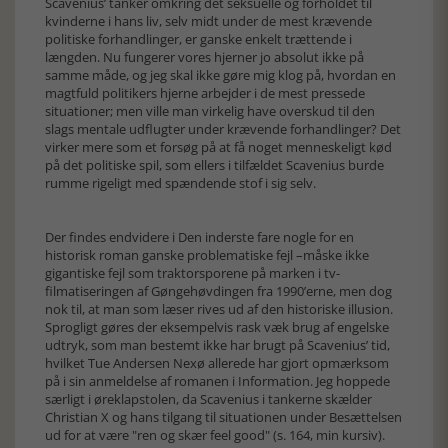
Scavenius’ tanker omkring det seksuelle og forholdet til
kvinderne i hans liv, selv midt under de mest krævende
politiske forhandlinger, er ganske enkelt trættende i
længden. Nu fungerer vores hjerner jo absolut ikke på
samme måde, og jeg skal ikke gøre mig klog på, hvordan en
magtfuld politikers hjerne arbejder i de mest pressede
situationer; men ville man virkelig have overskud til den
slags mentale udflugter under krævende forhandlinger? Det
virker mere som et forsøg på at få noget menneskeligt kød
på det politiske spil, som ellers i tilfældet Scavenius burde
rumme rigeligt med spændende stof i sig selv.
Der findes endvidere i Den inderste fare nogle for en
historisk roman ganske problematiske fejl –måske ikke
gigantiske fejl som traktorsporene på marken i tv-
filmatiseringen af Gøngehøvdingen fra 1990’erne, men dog
nok til, at man som læser rives ud af den historiske illusion.
Sprogligt gøres der eksempelvis rask væk brug af engelske
udtryk, som man bestemt ikke har brugt på Scavenius’ tid,
hvilket Tue Andersen Nexø allerede har gjort opmærksom
på i sin anmeldelse af romanen i Information. Jeg hoppede
særligt i øreklapstolen, da Scavenius i tankerne skælder
Christian X og hans tilgang til situationen under Besættelsen
ud for at være "ren og skær feel good" (s. 164, min kursiv).