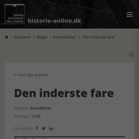
Romaner
Bøger
Anmeldelser
Den inderste fare





Forrige artikel
Den inderste fare
Kategori:
Anmeldelser
Visninger:
3109
Del artikel:


