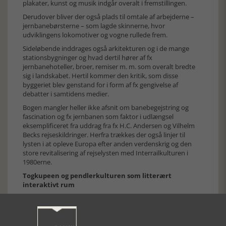
plakater, kunst og musik indgår overalt i fremstillingen.
Derudover bliver der også plads til omtale af arbejderne –
jernbanebørsterne – som lagde skinnerne, hvor
udviklingens lokomotiver og vogne rullede frem.
Sideløbende inddrages også arkitekturen og i de mange
stationsbygninger og hvad dertil hører af fx
jernbanehoteller, broer, remiser m. m. som overalt bredte
sig i landskabet. Hertil kommer den kritik, som disse
byggeriet blev genstand for i form af fx gengivelse af
debatter i samtidens medier.
Bogen mangler heller ikke afsnit om banebegejstring og
fascination og fx jernbanen som faktor i udlængsel
eksemplificeret fra uddrag fra fx H.C. Andersen og Vilhelm
Becks rejseskildringer. Herfra trækkes der også linjer til
lysten i at opleve Europa efter anden verdenskrig og den
store revitalisering af rejselysten med Interrailkulturen i
1980erne.
Togkupeen og pendlerkulturen som litterært
interaktivt rum
Tankevækkende er den danske romans udstrakte
anvendelse af togkupeen med den specielle kultur med dets
særlige nærvær, - et nærvær efter nye regler, der var tæt
men som oftest var et tavst ikkesamvær.