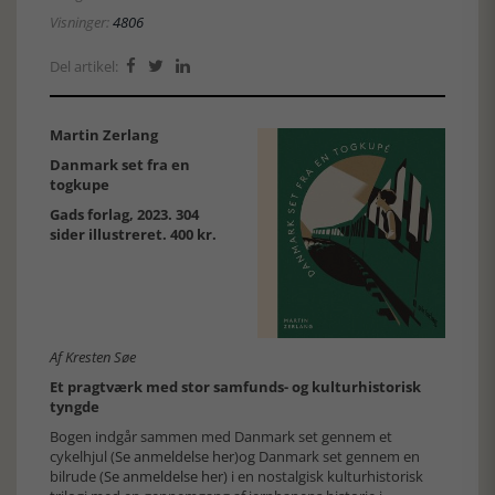
Visninger:
4806
Del artikel:



Martin Zerlang
Danmark set fra en
togkupe
Gads forlag, 2023. 304
sider illustreret. 400 kr.
Af Kresten Søe
Et pragtværk med stor samfunds- og kulturhistorisk
tyngde
Bogen indgår sammen med Danmark set gennem et
cykelhjul (
Se anmeldelse her
)og Danmark set gennem en
bilrude (
Se anmeldelse her)
i en nostalgisk kulturhistorisk