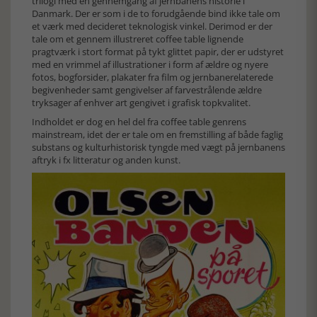
trilogi med en gennemgang af jernbanens historie i
Danmark. Der er som i de to forudgående bind ikke tale om
et værk med decideret teknologisk vinkel. Derimod er der
tale om et gennem illustreret coffee table lignende
pragtværk i stort format på tykt glittet papir, der er udstyret
med en vrimmel af illustrationer i form af ældre og nyere
fotos, bogforsider, plakater fra film og jernbanerelaterede
begivenheder samt gengivelser af farvestrålende ældre
tryksager af enhver art gengivet i grafisk topkvalitet.
Indholdet er dog en hel del fra coffee table genrens
mainstream, idet der er tale om en fremstilling af både faglig
substans og kulturhistorisk tyngde med vægt på jernbanens
aftryk i fx litteratur og anden kunst.