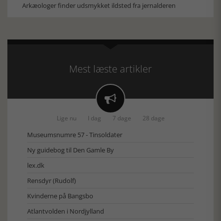
Arkæologer finder udsmykket ildsted fra jernalderen
Mest læste artikler

Lige nu
I dag
7 dage
28 dage
Museumsnumre 57 - Tinsoldater
Ny guidebog til Den Gamle By
lex.dk
Rensdyr (Rudolf)
Kvinderne på Bangsbo
Atlantvolden i Nordjylland