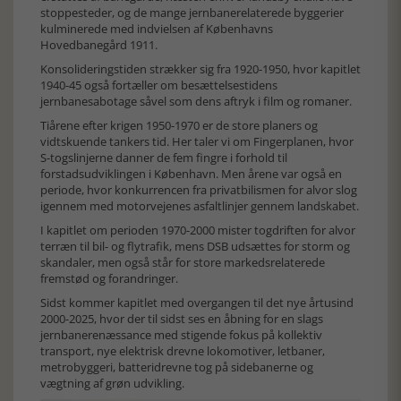
stoppesteder, og de mange jernbanerelaterede byggerier
kulminerede med indvielsen af Københavns
Hovedbanegård 1911.
Konsolideringstiden strækker sig fra 1920-1950, hvor kapitlet
1940-45 også fortæller om besættelsestidens
jernbanesabotage såvel som dens aftryk i film og romaner.
Tiårene efter krigen 1950-1970 er de store planers og
vidtskuende tankers tid. Her taler vi om Fingerplanen, hvor
S-togslinjerne danner de fem fingre i forhold til
forstadsudviklingen i København. Men årene var også en
periode, hvor konkurrencen fra privatbilismen for alvor slog
igennem med motorvejenes asfaltlinjer gennem landskabet.
I kapitlet om perioden 1970-2000 mister togdriften for alvor
terræn til bil- og flytrafik, mens DSB udsættes for storm og
skandaler, men også står for store markedsrelaterede
fremstød og forandringer.
Sidst kommer kapitlet med overgangen til det nye årtusind
2000-2025, hvor der til sidst ses en åbning for en slags
jernbanerenæssance med stigende fokus på kollektiv
transport, nye elektrisk drevne lokomotiver, letbaner,
metrobyggeri, batteridrevne tog på sidebanerne og
vægtning af grøn udvikling.