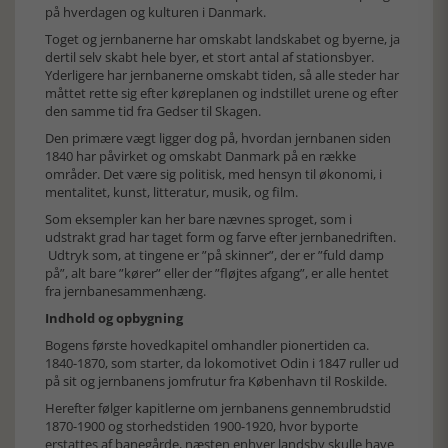
på hverdagen og kulturen i Danmark.
Toget og jernbanerne har omskabt landskabet og byerne, ja
dertil selv skabt hele byer, et stort antal af stationsbyer.
Yderligere har jernbanerne omskabt tiden, så alle steder har
måttet rette sig efter køreplanen og indstillet urene og efter
den samme tid fra Gedser til Skagen.
Den primære vægt ligger dog på, hvordan jernbanen siden
1840 har påvirket og omskabt Danmark på en række
områder. Det være sig politisk, med hensyn til økonomi, i
mentalitet, kunst, litteratur, musik, og film.
Som eksempler kan her bare nævnes sproget, som i
udstrakt grad har taget form og farve efter jernbanedriften.
Udtryk som, at tingene er ”på skinner”, der er ”fuld damp
på”, alt bare ”kører” eller der ”fløjtes afgang”, er alle hentet
fra jernbanesammenhæng.
Indhold og opbygning
Bogens første hovedkapitel omhandler pionertiden ca.
1840-1870, som starter, da lokomotivet Odin i 1847 ruller ud
på sit og jernbanens jomfrutur fra København til Roskilde.
Herefter følger kapitlerne om jernbanens gennembrudstid
1870-1900 og storhedstiden 1900-1920, hvor byporte
erstattes af banegårde, næsten enhver landsby skulle have