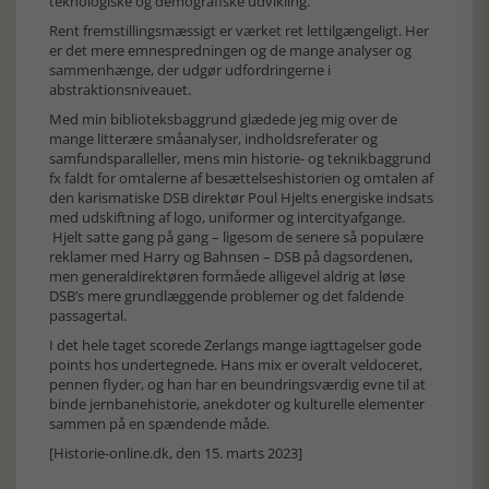
teknologiske og demografiske udvikling.
Rent fremstillingsmæssigt er værket ret lettilgængeligt. Her
er det mere emnespredningen og de mange analyser og
sammenhænge, der udgør udfordringerne i
abstraktionsniveauet.
Med min biblioteksbaggrund glædede jeg mig over de
mange litterære småanalyser, indholdsreferater og
samfundsparalleller, mens min historie- og teknikbaggrund
fx faldt for omtalerne af besættelseshistorien og omtalen af
den karismatiske DSB direktør Poul Hjelts energiske indsats
med udskiftning af logo, uniformer og intercityafgange.
Hjelt satte gang på gang – ligesom de senere så populære
reklamer med Harry og Bahnsen – DSB på dagsordenen,
men generaldirektøren formåede alligevel aldrig at løse
DSB’s mere grundlæggende problemer og det faldende
passagertal.
I det hele taget scorede Zerlangs mange iagttagelser gode
points hos undertegnede. Hans mix er overalt veldoceret,
pennen flyder, og han har en beundringsværdig evne til at
binde jernbanehistorie, anekdoter og kulturelle elementer
sammen på en spændende måde.
[Historie-online.dk, den 15. marts 2023]