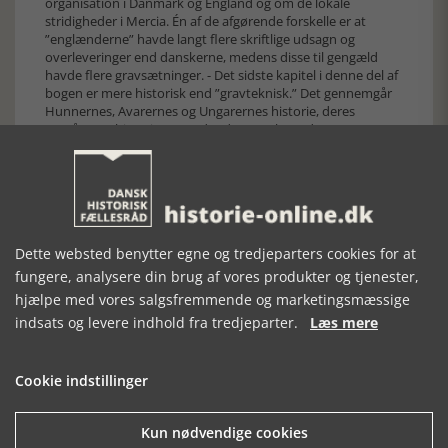
organisation i Danmark og England og om de lokale
stridigheder i Mercia. Én af de afgørende forskelle er at
”englænderne” havde langt flere skriftlige udsagn og
overleveringer end danskerne, medens disse til gengæld
havde flere gravsætninger. - Det sidste kapitel i denne del af
bogen er mere historisk end ”gravteknisk.” Det gennemgår
Hunnernes, Avarernes og Ungarernes historie, deres
opståen og historie. Spændende og oplysende.
Bogen har 21 kapitler og 29 forfattere, idet nogle kapitler har
to forfattere. Bogen er fint illustreret med tabeller og
fotografier, som viser nogle af de ting og emner, som
teksten beskriver.
Efter udgravningen blev der afholdt en konference i juni
Dette websted benytter egne og tredjeparters cookies for at
måned 2019 i Skanderborg. Der deltog 67 danske og
udenlandske forskere.
fungere, analysere din brug af vores produkter og tjenester,
hjælpe med vores salgsfremmende og marketingsmæssige
En spændende og meget oplysende bog som for ikke-
indviede vil kræve en del opslag i ordbøger og på
indsats og levere indhold fra tredjeparter.
Læs mere
internettet, men afstå og fortvivl ikke - det er besværet
værd.
Cookie indstillinger
[Historie-online.dk, den 3. august 2021]
Kun nødvendige cookies