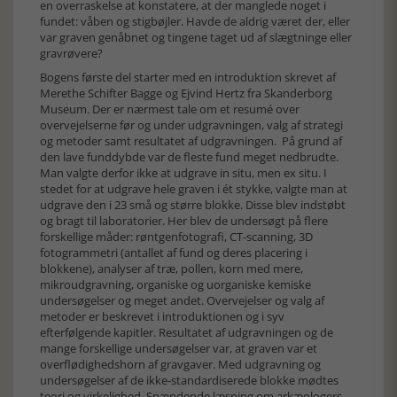
en overraskelse at konstatere, at der manglede noget i
fundet: våben og stigbøjler. Havde de aldrig været der, eller
var graven genåbnet og tingene taget ud af slægtninge eller
gravrøvere?
Bogens første del starter med en introduktion skrevet af
Merethe Schifter Bagge og Ejvind Hertz fra Skanderborg
Museum. Der er nærmest tale om et resumé over
overvejelserne før og under udgravningen, valg af strategi
og metoder samt resultatet af udgravningen. På grund af
den lave funddybde var de fleste fund meget nedbrudte.
Man valgte derfor ikke at udgrave in situ, men ex situ. I
stedet for at udgrave hele graven i ét stykke, valgte man at
udgrave den i 23 små og større blokke. Disse blev indstøbt
og bragt til laboratorier. Her blev de undersøgt på flere
forskellige måder: røntgenfotografi, CT-scanning, 3D
fotogrammetri (antallet af fund og deres placering i
blokkene), analyser af træ, pollen, korn med mere,
mikroudgravning, organiske og uorganiske kemiske
undersøgelser og meget andet. Overvejelser og valg af
metoder er beskrevet i introduktionen og i syv
efterfølgende kapitler. Resultatet af udgravningen og de
mange forskellige undersøgelser var, at graven var et
overflødighedshorn af gravgaver. Med udgravning og
undersøgelser af de ikke-standardiserede blokke mødtes
teori og virkelighed. Spændende læsning om arkæologers