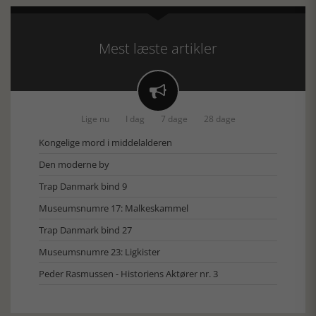
Mest læste artikler

Lige nu
I dag
7 dage
28 dage
Kongelige mord i middelalderen
Den moderne by
Trap Danmark bind 9
Museumsnumre 17: Malkeskammel
Trap Danmark bind 27
Museumsnumre 23: Ligkister
Peder Rasmussen - Historiens Aktører nr. 3