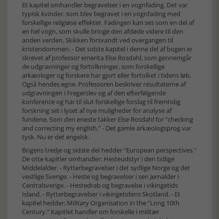
Et kapitel omhandler begravelser i en vognfading. Det var
typisk kvinder, som blev begravet i en vognfading med
forskellige religiøse effekter. Fadingen kan ses som en del af
en hel vogn, som skulle bringe den afdøde videre til den
anden verden. Skikken forsvandt ved overgangen til
kristendommen. - Det sidste kapitel i denne del af bogen er
skrevet af professor emerita Else Rosdahl, som gennemgår
de udgravninger og fortolkninger, som forskellige
arkæologer og forskere har gjort eller fortolket i tidens løb.
Også hendes egne. Professoren beskriver resultaterne af
udgravningen i Fregerslev og af den efterfølgende
konference og har til slut forskellige forslag til fremtidig
forskning set i lyset af nye muligheder for analyse af
fundene. Som den eneste takker Else Rosdahl for ”checking
and correcting my english.” - Det gamle arkæologsprog var
tysk. Nu er det engelsk.
Bogens tredje og sidste del hedder ”European perspectives.”
De otte kapitler omhandler: Hesteudstyr i den tidlige
Middelalder. - Rytterbegravelser i det sydlige Norge og det
vestlige Sverige. - Heste og begravelser i sen Jernalder i
Centralsverige. - Hestedrab og begravelse i vikingetids
Island. - Rytterbegravelser i vikingetidens Skotland. - Et
kapitel hedder: Military Organisation in the ”Long 10th
Century.” Kapitlet handler om forskelle i militær