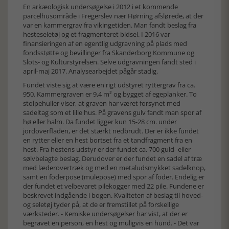
En arkæologisk undersøgelse i 2012 i et kommende
parcelhusområde i Fregerslev nær Hørning afslørede, at der
var en kammergrav fra vikingetiden. Man fandt beslag fra
hesteseletøj og et fragmenteret bidsel. I 2016 var
finansieringen af en egentlig udgravning på plads med
fondsstøtte og bevillinger fra Skanderborg Kommune og
Slots- og Kulturstyrelsen. Selve udgravningen fandt sted i
april-maj 2017. Analysearbejdet pågår stadig.
Fundet viste sig at være en rigt udstyret ryttergrav fra ca.
950. Kammergraven er 9,4 m² og bygget af egeplanker. To
stolpehuller viser, at graven har været forsynet med
sadeltag som et lille hus. På gravens gulv fandt man spor af
hø eller halm. Da fundet ligger kun 15-28 cm. under
jordoverfladen, er det stærkt nedbrudt. Der er ikke fundet
en rytter eller en hest bortset fra et tandfragment fra en
hest. Fra hestens udstyr er der fundet ca. 700 guld- eller
sølvbelagte beslag. Derudover er der fundet en sadel af træ
med læderovertræk og med en metaludsmykket sadelknop,
samt en foderpose (mulepose) med spor af foder. Endelig er
der fundet et velbevaret pilekogger med 22 pile. Fundene er
beskrevet indgående i bogen. Kvaliteten af beslag til hoved-
og seletøj tyder på, at de er fremstillet på forskellige
værksteder. - Kemiske undersøgelser har vist, at der er
begravet en person, en hest og muligvis en hund. - Det var