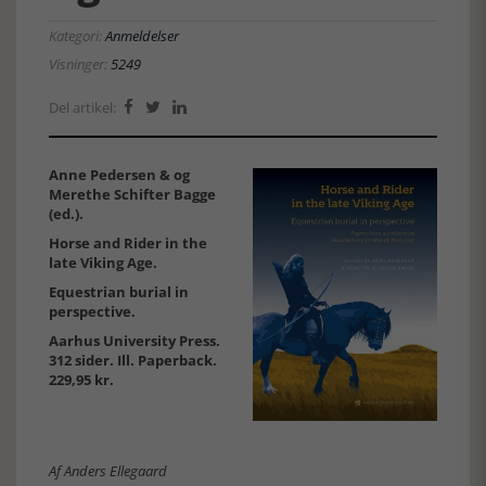
Kategori:
Anmeldelser
Visninger:
5249
Del artikel:



Anne Pedersen & og
Merethe Schifter Bagge
(ed.).
Horse and Rider in the
late Viking Age.
Equestrian burial in
perspective.
Aarhus University Press.
312 sider. Ill. Paperback.
229,95 kr.
Af Anders Ellegaard