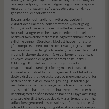
overvejelser før og under en udgravning og om de nyeste
metoder til konstatering af begravede personer, dyr og
genstande eller spor efter dem.
Bogens anden del handler om rytterbegravelser i
vikingetidens Danmark, som omfattede Sydsverige og
Nordtyskland. Der er udgravet 88 rytterbegravelser med
hesteudstyr og/eller en hest. Det indledende kapitel
beskriver forskellene mellem Øst- og Vestdanmark med en
skillelinje gennem Storebælt. Mod øst havde man store
gårdkomplekser med store haller (Tissø og Lejre), medens
man mod vest havde rigt udstyrede ryttergrave. I hvert fald
indtil Jellingkomplekset og måske det kommende Erritsø. -
Et kapitel omhandler begravelser med hesteudstyr i
Schleswig. - Et andet omhandler et spændende
eksperimental-arkæologisk forsøg med et bidsel/bid
kopieret efter bidslet fundet i Fregerslev. Umiddelbart så
dette bidsel ud til at være skarpere og mere smertefuldt for
hesten end de bidsler, som bruges i dag. De foreløbige
resultater viser, at med vikingernes bidsler kunne hesten
styres med én hånd og bringes hurtigere til sving eller holdt.
Betjening med én hånd betød en hånd fri til spydkast, brug
af sværd eller til at holde et skjold. Maria Nørgaard, som har
udført forsøgene med hesten Sokke, opfordres til at se på
udstyr til polospillere og mongolske ryttere i sportskamp. -