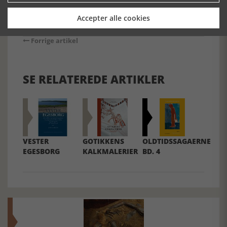
Accepter alle cookies
Forrige artikel
SE RELATEREDE ARTIKLER
VESTER
GOTIKKENS
OLDTIDSSAGAERNE
EGESBORG
KALKMALERIER
BD. 4