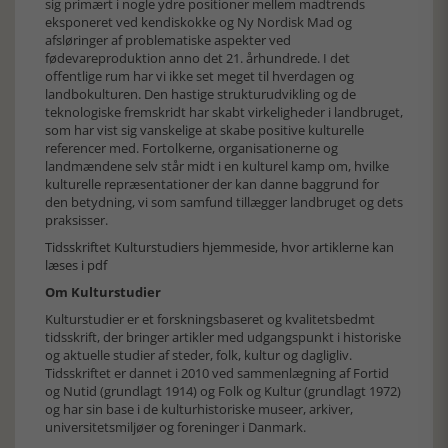
sig primært i nogle ydre positioner mellem madtrends
eksponeret ved kendiskokke og Ny Nordisk Mad og
afsløringer af problematiske aspekter ved
fødevareproduktion anno det 21. århundrede. I det
offentlige rum har vi ikke set meget til hverdagen og
landbokulturen. Den hastige strukturudvikling og de
teknologiske fremskridt har skabt virkeligheder i landbruget,
som har vist sig vanskelige at skabe positive kulturelle
referencer med. Fortolkerne, organisationerne og
landmændene selv står midt i en kulturel kamp om, hvilke
kulturelle repræsentationer der kan danne baggrund for
den betydning, vi som samfund tillægger landbruget og dets
praksisser.
Tidsskriftet Kulturstudiers hjemmeside, hvor artiklerne kan
læses i pdf
Om Kulturstudier
Kulturstudier er et forskningsbaseret og kvalitetsbedmt
tidsskrift, der bringer artikler med udgangspunkt i historiske
og aktuelle studier af steder, folk, kultur og dagligliv.
Tidsskriftet er dannet i 2010 ved sammenlægning af Fortid
og Nutid (grundlagt 1914) og Folk og Kultur (grundlagt 1972)
og har sin base i de kulturhistoriske museer, arkiver,
universitetsmiljøer og foreninger i Danmark.