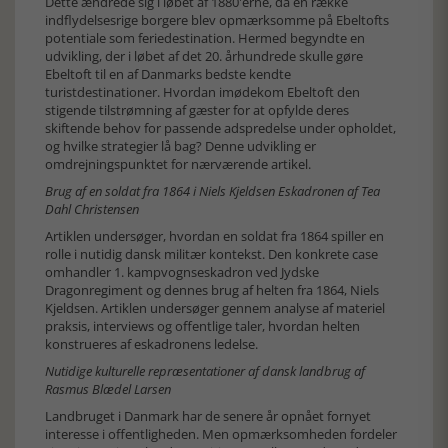
Dette ændrede sig i løbet af 1880'erne, da en række
indflydelsesrige borgere blev opmærksomme på Ebeltofts
potentiale som feriedestination. Hermed begyndte en
udvikling, der i løbet af det 20. århundrede skulle gøre
Ebeltoft til en af Danmarks bedste kendte
turistdestinationer. Hvordan imødekom Ebeltoft den
stigende tilstrømning af gæster for at opfylde deres
skiftende behov for passende adspredelse under opholdet,
og hvilke strategier lå bag? Denne udvikling er
omdrejningspunktet for nærværende artikel.
Brug af en soldat fra 1864 i Niels Kjeldsen Eskadronen af Tea
Dahl Christensen
Artiklen undersøger, hvordan en soldat fra 1864 spiller en
rolle i nutidig dansk militær kontekst. Den konkrete case
omhandler 1. kampvognseskadron ved Jydske
Dragonregiment og dennes brug af helten fra 1864, Niels
Kjeldsen. Artiklen undersøger gennem analyse af materiel
praksis, interviews og offentlige taler, hvordan helten
konstrueres af eskadronens ledelse.
Nutidige kulturelle repræsentationer af dansk landbrug af
Rasmus Blædel Larsen
Landbruget i Danmark har de senere år opnået fornyet
interesse i offentligheden. Men opmærksomheden fordeler