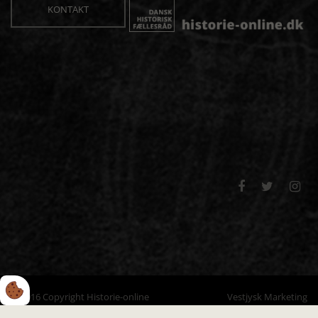
KONTAKT



© 2016 Copyright Historie-online
Vestjysk Marketing