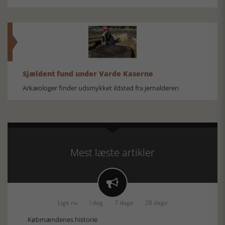
Sjældent fund under Varde Kaserne
Arkæologer finder udsmykket ildsted fra jernalderen
Mest læste artikler

Lige nu
I dag
7 dage
28 dage
Købmændenes historie