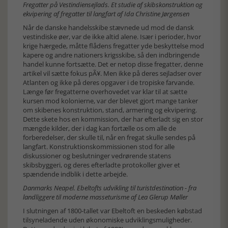
Fregatter på Vestindiensejlads. Et studie af skibskonstruktion og
ekvipering af fregatter til langfart af Ida Christine Jørgensen
Når de danske handelsskibe stævnede ud mod de dansk
vestindiske øer, var de ikke altid alene. Især i perioder, hvor
krige hærgede, måtte flådens fregatter yde beskyttelse mod
kapere og andre nationers krigsskibe, så den indbringende
handel kunne fortsætte. Det er netop disse fregatter, denne
artikel vil sætte fokus pÃ¥. Men ikke på deres sejladser over
Atlanten og ikke på deres opgaver i de tropiske farvande.
Længe før fregatterne overhovedet var klar til at sætte
kursen mod kolonierne, var der blevet gjort mange tanker
om skibenes konstruktion, stand, armering og ekvipering.
Dette skete hos en kommission, der har efterladt sig en stor
mængde kilder, der i dag kan fortælle os om alle de
forberedelser, der skulle til, når en fregat skulle sendes på
langfart. Konstruktionskommissionen stod for alle
diskussioner og beslutninger vedrørende statens
skibsbyggeri, og deres efterladte protokoller giver et
spændende indblik i dette arbejde.
Danmarks Neapel. Ebeltofts udvikling til turistdestination - fra
landliggere til moderne masseturisme af Lea Glerup Møller
I slutningen af 1800-tallet var Ebeltoft en beskeden købstad
tilsyneladende uden økonomiske udviklingsmuligheder.