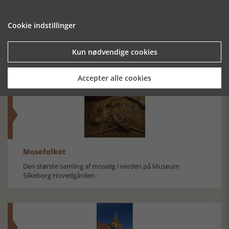
Cookie indstillinger
ØRSTED-
ÆRA - NYT
HOLGER
TEGNESERIE
HISTORIEMAGASIN
DRACHMANN
Kun nødvendige cookies
MED LYD
Accepter alle cookies
Mosefolket
Den største samling af moselig i verden på Museum
Silkeborg Hovedgården