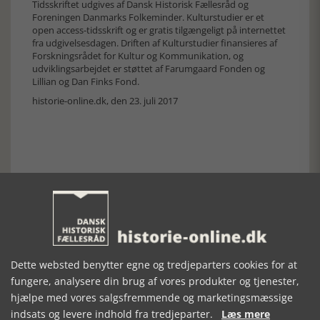
Tidsskriftet udgives af Dansk Historisk Fællesråd og
Foreningen Danmarks Folkeminder. Kulturstudier er et
open access-tidsskrift og er gratis tilgængeligt på internettet
fra udgivelsesdagen. Driften af Kulturstudier finansieres af
Forskningsrådet for Kultur og Kommunikation, og
udviklingsarbejdet er støttet af Farumgaard Fonden og
Lillian og Dan Finks Fond.
historie-online.dk, den 23. juli 2017
Forrige artikel
Dette websted benytter egne og tredjeparters cookies for at
SE RELATEREDE ARTIKLER
fungere, analysere din brug af vores produkter og tjenester,
hjælpe med vores salgsfremmende og marketingsmæssige
indsats og levere indhold fra tredjeparter.
Læs mere