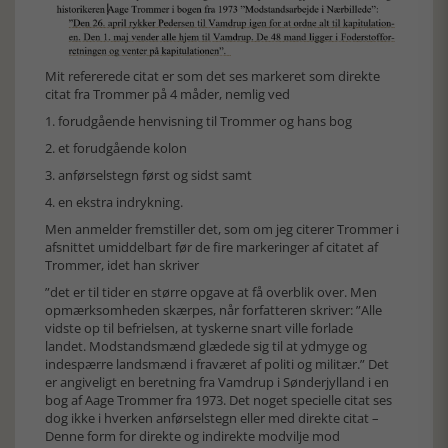
Mit refererede citat er som det ses markeret som direkte
citat fra Trommer på 4 måder, nemlig ved
1. forudgående henvisning til Trommer og hans bog
2. et forudgående kolon
3. anførselstegn først og sidst samt
4. en ekstra indrykning.
Men anmelder fremstiller det, som om jeg citerer Trommer i
afsnittet umiddelbart før de fire markeringer af citatet af
Trommer, idet han skriver
”det er til tider en større opgave at få overblik over. Men
opmærksomheden skærpes, når forfatteren skriver: ”Alle
vidste op til befrielsen, at tyskerne snart ville forlade
landet. Modstandsmænd glædede sig til at ydmyge og
indespærre landsmænd i fraværet af politi og militær.” Det
er angiveligt en beretning fra Vamdrup i Sønderjylland i en
bog af Aage Trommer fra 1973. Det noget specielle citat ses
dog ikke i hverken anførselstegn eller med direkte citat –
Denne form for direkte og indirekte modvilje mod