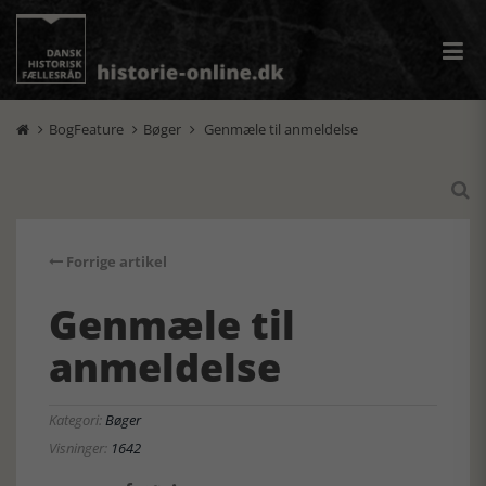
BogFeature
Bøger
Genmæle til anmeldelse




Forrige artikel
Genmæle til
anmeldelse
Kategori:
Bøger
Visninger:
1642