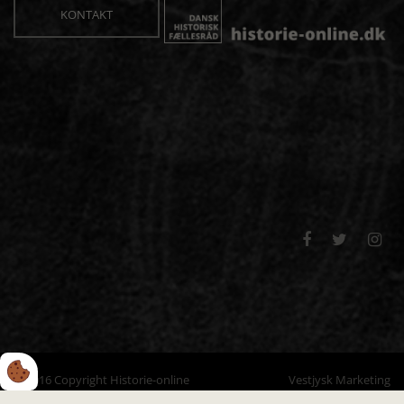
KONTAKT



© 2016 Copyright Historie-online
Vestjysk Marketing