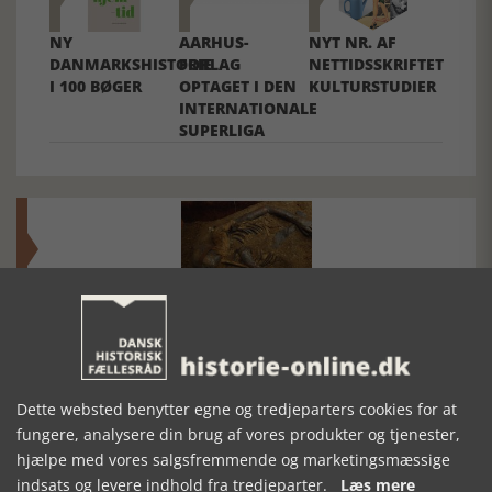
NY
AARHUS-
NYT NR. AF
DANMARKSHISTORIE
FORLAG
NETTIDSSKRIFTET
I 100 BØGER
OPTAGET I DEN
KULTURSTUDIER
INTERNATIONALE
SUPERLIGA
Mosefolket
Den største samling af moselig i verden på Museum
Silkeborg Hovedgården
Dette websted benytter egne og tredjeparters cookies for at
fungere, analysere din brug af vores produkter og tjenester,
hjælpe med vores salgsfremmende og marketingsmæssige
indsats og levere indhold fra tredjeparter.
Læs mere