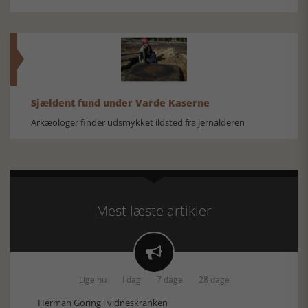
Sjældent fund under Varde Kaserne
Arkæologer finder udsmykket ildsted fra jernalderen
Mest læste artikler

Lige nu
I dag
7 dage
28 dage
Herman Göring i vidneskranken