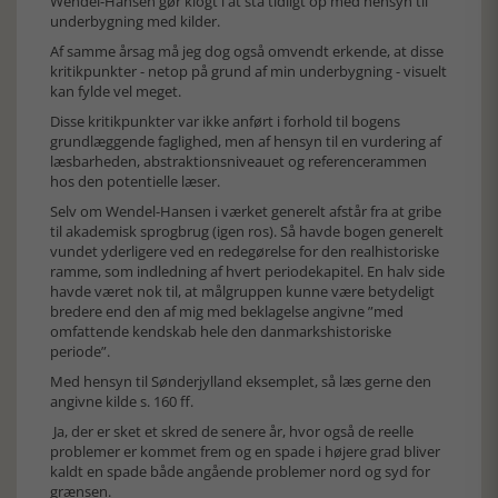
Wendel-Hansen gør klogt i at stå tidligt op med hensyn til
underbygning med kilder.
Af samme årsag må jeg dog også omvendt erkende, at disse
kritikpunkter - netop på grund af min underbygning - visuelt
kan fylde vel meget.
Disse kritikpunkter var ikke anført i forhold til bogens
grundlæggende faglighed, men af hensyn til en vurdering af
læsbarheden, abstraktionsniveauet og referencerammen
hos den potentielle læser.
Selv om Wendel-Hansen i værket generelt afstår fra at gribe
til akademisk sprogbrug (igen ros). Så havde bogen generelt
vundet yderligere ved en redegørelse for den realhistoriske
ramme, som indledning af hvert periodekapitel. En halv side
havde været nok til, at målgruppen kunne være betydeligt
bredere end den af mig med beklagelse angivne ”med
omfattende kendskab hele den danmarkshistoriske
periode”.
Med hensyn til Sønderjylland eksemplet, så læs gerne den
angivne kilde s. 160 ff.
Ja, der er sket et skred de senere år, hvor også de reelle
problemer er kommet frem og en spade i højere grad bliver
kaldt en spade både angående problemer nord og syd for
grænsen.