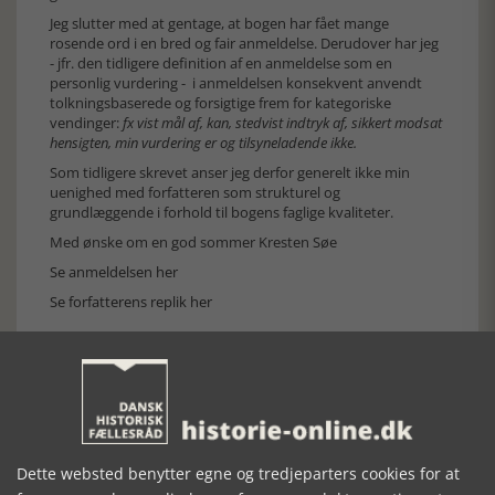
Jeg slutter med at gentage, at bogen har fået mange
rosende ord i en bred og fair anmeldelse. Derudover har jeg
- jfr. den tidligere definition af en anmeldelse som en
personlig vurdering - i anmeldelsen konsekvent anvendt
tolkningsbaserede og forsigtige frem for kategoriske
vendinger:
fx vist mål af, kan, stedvist indtryk af, sikkert modsat
hensigten, min vurdering er og tilsyneladende ikke.
Som tidligere skrevet anser jeg derfor generelt ikke min
uenighed med forfatteren som strukturel og
grundlæggende i forhold til bogens faglige kvaliteter.
Med ønske om en god sommer Kresten Søe
Se anmeldelsen her
Se forfatterens replik her
Forrige artikel
Dette websted benytter egne og tredjeparters cookies for at