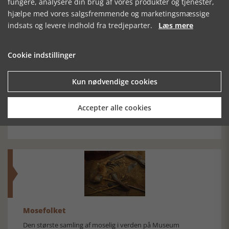
fungere, analysere din brug af vores produkter og tjenester,
hjælpe med vores salgsfremmende og marketingsmæssige
SE RELATEREDE ARTIKLER
indsats og levere indhold fra tredjeparter.
Læs mere
Cookie indstillinger
Kun nødvendige cookies
VED JORDEN AT
LYSENE
BOG OG
BLIVE
SLUKKES
UDSTILLING -
Accepter alle cookies
IVÆRKSÆTTERNE
- I KOLDING
Mosefolket
Den største samling af moselig i verden på Museum