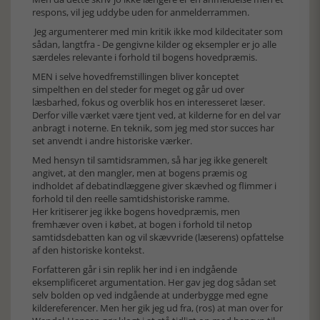
respons, vil jeg uddybe uden for anmelderrammen.
Jeg argumenterer med min kritik ikke mod kildecitater som
sådan, langtfra - De gengivne kilder og eksempler er jo alle
særdeles relevante i forhold til bogens hovedpræmis.
MEN i selve hovedfremstillingen bliver konceptet
simpelthen en del steder for meget og går ud over
læsbarhed, fokus og overblik hos en interesseret læser.
Derfor ville værket være tjent ved, at kilderne for en del var
anbragt i noterne. En teknik, som jeg med stor succes har
set anvendt i andre historiske værker.
Med hensyn til samtidsrammen, så har jeg ikke generelt
angivet, at den mangler, men at bogens præmis og
indholdet af debatindlæggene giver skævhed og flimmer i
forhold til den reelle samtidshistoriske ramme.
Her kritiserer jeg ikke bogens hovedpræmis, men
fremhæver oven i købet, at bogen i forhold til netop
samtidsdebatten kan og vil skævvride (læserens) opfattelse
af den historiske kontekst.
Forfatteren går i sin replik her ind i en indgående
eksemplificeret argumentation. Her gav jeg dog sådan set
selv bolden op ved indgående at underbygge med egne
kildereferencer. Men her gik jeg ud fra, (ros) at man over for