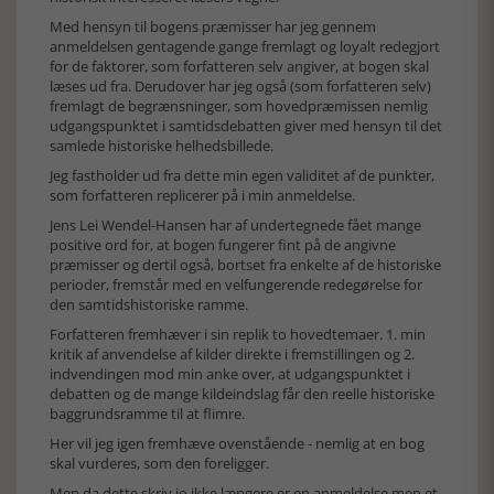
Med hensyn til bogens præmisser har jeg gennem
anmeldelsen gentagende gange fremlagt og loyalt redegjort
for de faktorer, som forfatteren selv angiver, at bogen skal
læses ud fra. Derudover har jeg også (som forfatteren selv)
fremlagt de begrænsninger, som hovedpræmissen nemlig
udgangspunktet i samtidsdebatten giver med hensyn til det
samlede historiske helhedsbillede.
Jeg fastholder ud fra dette min egen validitet af de punkter,
som forfatteren replicerer på i min anmeldelse.
Jens Lei Wendel-Hansen har af undertegnede fået mange
positive ord for, at bogen fungerer fint på de angivne
præmisser og dertil også, bortset fra enkelte af de historiske
perioder, fremstår med en velfungerende redegørelse for
den samtidshistoriske ramme.
Forfatteren fremhæver i sin replik to hovedtemaer. 1. min
kritik af anvendelse af kilder direkte i fremstillingen og 2.
indvendingen mod min anke over, at udgangspunktet i
debatten og de mange kildeindslag får den reelle historiske
baggrundsramme til at flimre.
Her vil jeg igen fremhæve ovenstående - nemlig at en bog
skal vurderes, som den foreligger.
Men da dette skriv jo ikke længere er en anmeldelse men et