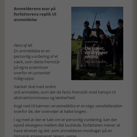
Anmelderens svar på
forfatterens replik til
anmeldelse
Først af alt:
En anmeldelse er en
personlig vurdering af et
værk, som dette fremstår
på egne præmisser
overfor en potentiel
målgruppe.
Værket skal med andre
ord anmeldes, som det de facto fremstår med hensyn til
abstraktionsniveau og læsbarhed.
Kogt ned til kærnen:
en anmeldelse er en slags varedeklaration
overfor de, der overvejer at købe bogen.
I og med at der er tale om er personlig vurdering, kan der
opstå divergens mellem det budskab, forfatteren mener at
have skrevet og det, som anmelderen modtager på en
historisk interesseret læsers vegne.