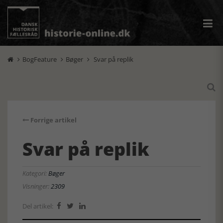
BogFeature
Bøger
Svar på replik




Forrige artikel
Svar på replik
Kategori:
Bøger
Visninger:
2309
Del artikel:


