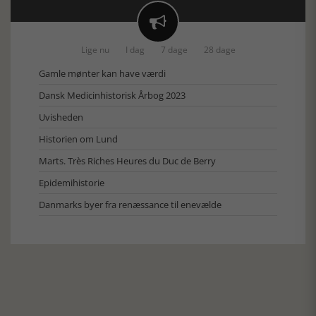

Lige nu
I dag
7 dage
28 dage
Gamle mønter kan have værdi
Dansk Medicinhistorisk Årbog 2023
Uvisheden
Historien om Lund
Marts. Très Riches Heures du Duc de Berry
Epidemihistorie
Danmarks byer fra renæssance til enevælde