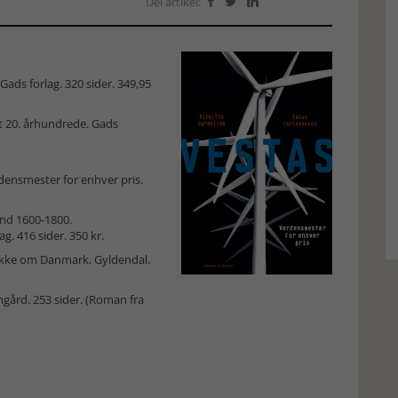
Del artikel:



ads forlag. 320 sider. 349,95
et 20. århundrede. Gads
rdensmester for enhver pris.
and 1600-1800.
 416 sider. 350 kr.
 ikke om Danmark. Gyldendal.
gård. 253 sider. (Roman fra