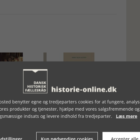
, UGE 37, 2019
BOGSTAKKEN, UGE 39, 2019
sted benytter egne og tredjeparters cookies for at fungere, analys
vores produkter og tjenester, hjælpe med vores salgsfremmende og
gsmæssige indsats og levere indhold fra tredjeparter.
Læs mere
dstillinger
Kun nødvendige cookies
Accepter alle