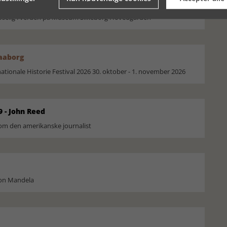
moselig i verden på Museum Silkeborg Hovedgården
Faaborg
ionale Historie Festival 2026 30. oktober - 1. november 2026
9 - John Reed
om den amerikanske journalist
son Mandela