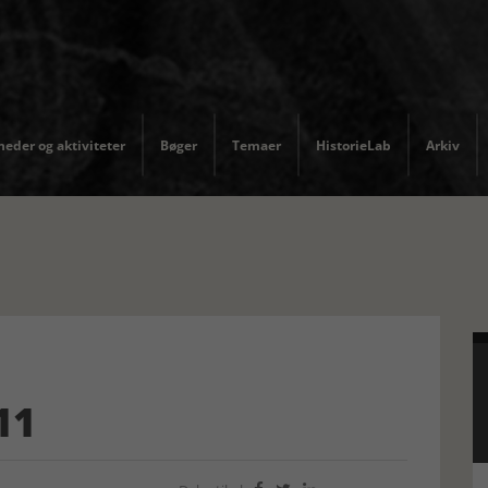
eder og aktiviteter
Bøger
Temaer
HistorieLab
Arkiv
11