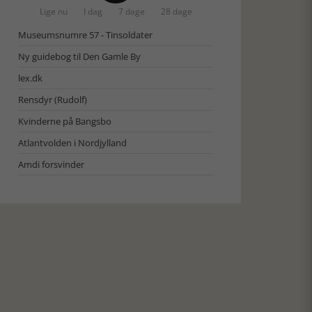
Lige nu
I dag
7 dage
28 dage
Museumsnumre 57 - Tinsoldater
Ny guidebog til Den Gamle By
lex.dk
Rensdyr (Rudolf)
Kvinderne på Bangsbo
Atlantvolden i Nordjylland
Amdi forsvinder