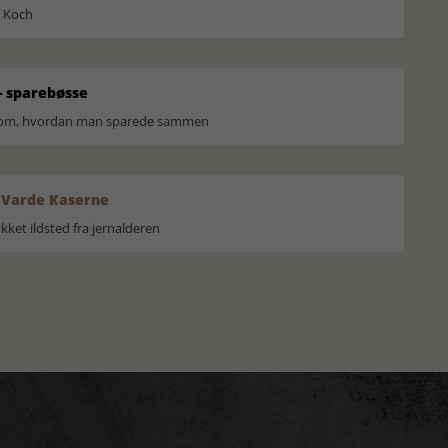
l Koch
 sparebøsse
r om, hvordan man sparede sammen
 Varde Kaserne
ket ildsted fra jernalderen