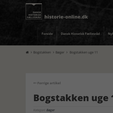
Forside
Dansk Historisk Fællesråd
Nyh
Bogstakken
Bøger
Bogstakken uge 11



Forrige artikel
Bogstakken uge 
Kategori:
Bøger