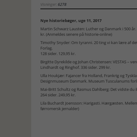
Visninger:
6278
Nye historiebøger, uge 11, 2017
Martin Schwarz Lausten: Luther og Danmark i 500 år. G
kr. (Anmeldes senere på historie-online)
Timothy Snyder: Om tyranni. 20 ting vi kan lære af d
Forlag.
128 sider. 129,95 kr.
Birgitte Dyrekilde og Johan Christensen: VESTAS – ve
Lindhardt og Ringhof. 336 sider. 299 kr.
Ulla Houkjær: Fajancer fra Holland, Frankrig og Tyskl
Designmuseum Danmark. Museum Tusculanums forlag.
Mai-Britt Schultz og Rasmus Dahlberg: Det vidste du
264 sider. 249,95 kr.
Lila Buchardt Joensson: Harigasti. Hærgæsten. Mellem
førromersk jernalder)