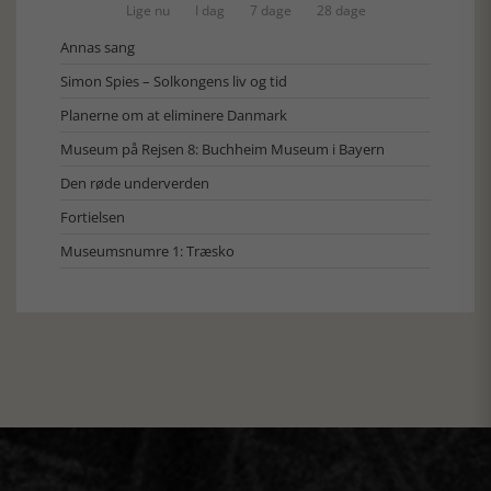
Lige nu
I dag
7 dage
28 dage
Annas sang
Simon Spies – Solkongens liv og tid
Planerne om at eliminere Danmark
Museum på Rejsen 8: Buchheim Museum i Bayern
Den røde underverden
Fortielsen
Museumsnumre 1: Træsko