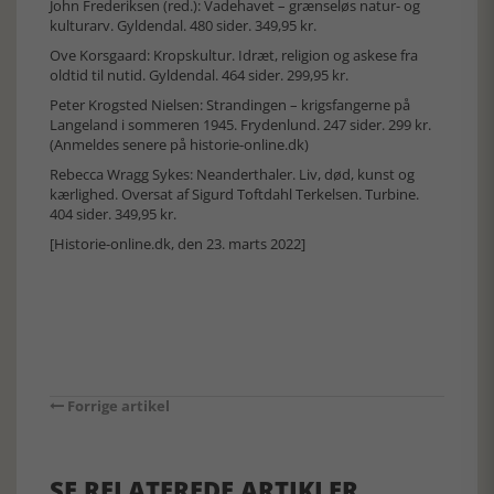
John Frederiksen (red.): Vadehavet – grænseløs natur- og
kulturarv. Gyldendal. 480 sider. 349,95 kr.
Ove Korsgaard: Kropskultur. Idræt, religion og askese fra
oldtid til nutid. Gyldendal. 464 sider. 299,95 kr.
Peter Krogsted Nielsen: Strandingen – krigsfangerne på
Langeland i sommeren 1945. Frydenlund. 247 sider. 299 kr.
(Anmeldes senere på historie-online.dk)
Rebecca Wragg Sykes: Neanderthaler. Liv, død, kunst og
kærlighed. Oversat af Sigurd Toftdahl Terkelsen. Turbine.
404 sider. 349,95 kr.
[Historie-online.dk, den 23. marts 2022]
Forrige artikel
SE RELATEREDE ARTIKLER