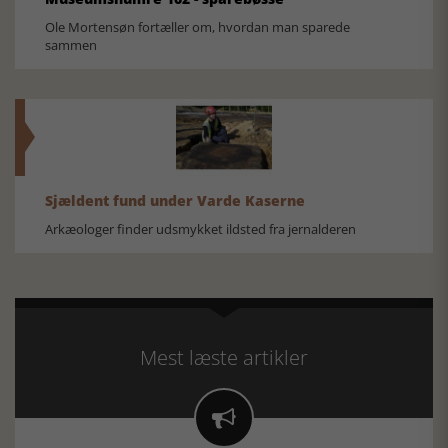
Ole Mortensøn fortæller om, hvordan man sparede
sammen
Sjældent fund under Varde Kaserne
Arkæologer finder udsmykket ildsted fra jernalderen
Mest læste artikler
