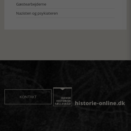
Gæstearbejderne
Nazisten og psykiateren
KONTAKT