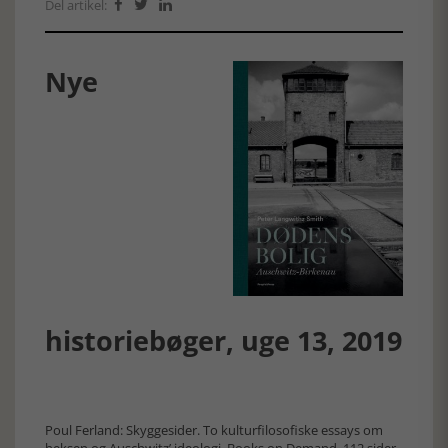
Del artikel:



Nye
historiebøger, uge 13, 2019
Poul Ferland: Skyggesider. To kulturfilosofiske essays om