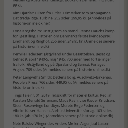
heksen og Auschwitz’ ideologi. Books on Demand. 112 sider.
99 kr.
Kim Hjardar: Hilsen fra Hitler. Frimærker som propaganda i
Det tredje Rige. Turbine. 252 sider. 299,95 kr. (
Anmeldes på
historie-online.dk her
)
Lone Krogsholm: Dristig som en mand. Renna Hauchs kamp
for ligestilling. Historien om Danmarks første kvindeoprør.
Lindhardt og Ringhof. 256 sider. 249,95 kr. (Anmeldes senere
på historie-online.dk)
Pernille Pedersen: Østjylland under Besættelsen. Besat og
befriet 9. april 1940-5. maj 1945. 700 sider med fortællinger
fra folk i Østjylland og på Djursland og Samsø. Forlaget
Vrejlev. 709 sider. (Anmeldes senere på historie-online.dk)
Peter Langwithz Smith: Dødens bolig. Auschwitz–Birkenau.
People´s Press. 766 sider. 449,95 kr. (Anmeldes senere på
historie-online.dk)
Tings Tale nr. 01, 2019. Tidsskrift for materiel kultur. Red. af
Karsten Merrald Sørensen, Mads Ravn, Lise Ræder Knudsen,
Steen Rosenvinge Lundbye, Merete Bøge Pedersen og
Vibeke Kaiser-Hansen. Aarhus Universitetsforlag. 103 sider.
180 kr. (ab. 170 kr.). (Anmeldes senere på historie-online.dk)
Nete Balslev Wingender, Anders Møller, Asger Juul Lassen,