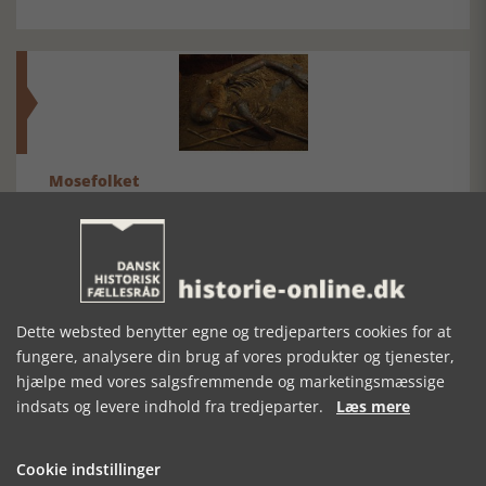
Mosefolket
Den største samling af moselig i verden på Museum
Silkeborg Hovedgården
Dette websted benytter egne og tredjeparters cookies for at
fungere, analysere din brug af vores produkter og tjenester,
hjælpe med vores salgsfremmende og marketingsmæssige
indsats og levere indhold fra tredjeparter.
Læs mere
Historisk festival i Faaborg
FOBURGH Faaborg Internationale Historie Festival 2026 30.
Cookie indstillinger
oktober - 1. november 2026