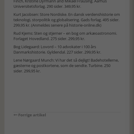
Finch, Kristine Dyrmann and Mikael Frausing. Aarhus
Universitetsforlag. 290 sider. 349,95 kr.
Kurt Jacobsen: Store Nordiske. En dansk verdenshistorie om
teknologi, storpolitik og globalisering. Gads forlag. 495 sider.
299,95 kr. (Anmeldes senere på historie-online.dk)
Rud Kjems: Sten og stjerner – en bog om arkæoastronomi.
Forlaget Hovedland. 275 sider. 299,95 kr.
Bog Lidegaard: Lovord – 10 advokater i 100 års
Danmarkshistorie. Gyldendal. 227 sider. 299,95 kr.
Lene Nørgaard Munch: Vi har det så dejligt! Badehotellerne,
gæsterne og postkortene, som de sendte. Turbine. 250
sider. 299,95 kr.
Forrige artikel