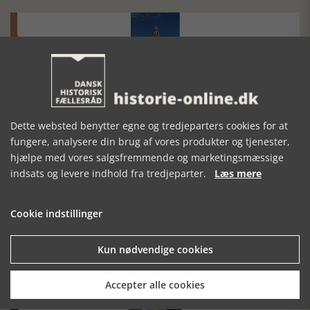
Historisk festival i Faaborg
FOBURGH Faaborg Internationale Historie Festival 2026 30.
Dette websted benytter egne og tredjeparters cookies for at
oktober - 1. november 2026
fungere, analysere din brug af vores produkter og tjenester,
hjælpe med vores salgsfremmende og marketingsmæssige
indsats og levere indhold fra tredjeparter.
Læs mere
Cookie indstillinger
Historiens Aktører 79 - John Reed
Kun nødvendige cookies
Ole Mortensøn fortæller om den amerikanske journalist
Accepter alle cookies