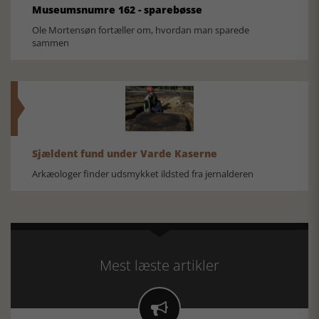
Museumsnumre 162 - sparebøsse
Ole Mortensøn fortæller om, hvordan man sparede
sammen
Sjældent fund under Varde Kaserne
Arkæologer finder udsmykket ildsted fra jernalderen
Mest læste artikler
