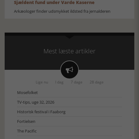
Sjældent fund under Varde Kaserne
Arkæologer finder udsmykket ildsted fra jernalderen
Mest læste artikler

Lige nu
I dag
7 dage
28 dage
Mosefolket
TV-tips, uge 32, 2026
Historisk festival i Faaborg
Fortielsen
The Pacific