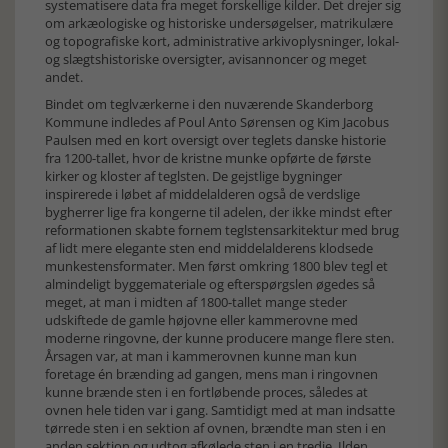
systematisere data fra meget forskellige kilder. Det drejer sig
om arkæologiske og historiske undersøgelser, matrikulære
og topografiske kort, administrative arkivoplysninger, lokal-
og slægtshistoriske oversigter, avisannoncer og meget
andet.
Bindet om teglværkerne i den nuværende Skanderborg
Kommune indledes af Poul Anto Sørensen og Kim Jacobus
Paulsen med en kort oversigt over teglets danske historie
fra 1200-tallet, hvor de kristne munke opførte de første
kirker og kloster af teglsten. De gejstlige bygninger
inspirerede i løbet af middelalderen også de verdslige
bygherrer lige fra kongerne til adelen, der ikke mindst efter
reformationen skabte fornem teglstensarkitektur med brug
af lidt mere elegante sten end middelalderens klodsede
munkestensformater. Men først omkring 1800 blev tegl et
almindeligt byggemateriale og efterspørgslen øgedes så
meget, at man i midten af 1800-tallet mange steder
udskiftede de gamle højovne eller kammerovne med
moderne ringovne, der kunne producere mange flere sten.
Årsagen var, at man i kammerovnen kunne man kun
foretage én brænding ad gangen, mens man i ringovnen
kunne brænde sten i en fortløbende proces, således at
ovnen hele tiden var i gang. Samtidigt med at man indsatte
tørrede sten i en sektion af ovnen, brændte man sten i en
anden sektion og udtog afkølede sten i en tredje. Ilden