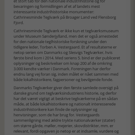
et stort tab for den nationale industrihistorie og for
bevaringen og formidlingen af et af landets mest
interessante industrihistoriske monumenter:
Cathrinesminde Teglværk på Broager Land ved Flensborg
Fjord.
Cathrinesminde Teglværk er ikke kun et teglværksmuseum
under Museum Sønderjylland, men det er også arnestedet
for den nationale teglhistoriske forskning under den
tidligere leder, Torben A. Vestergaard. Et af resultaterne er
netop serien om Danmarks og Slesvigs Teglværker, hvis
første bind kom i 2014. Med seriens 5. bind er der publiceret
oplysninger og beskrivelser om knap 200 af de omkring
3.000 kendte værker i Danmark. Foreningen har derfor
endnu lang vej foran sig, inden målet er nået sammen med
både lokalhistorikere, fagpersoner og bevilgende fonde.
Danmarks Teglværker giver den første samlede oversigt på
danske grund om teglværksindustriens historie, og derfor
har det været vigtigt at beskrive teglværkerne på en sådan
måde, at både lokalhistorikere og nationalt interesserede
industrihistorikere kan finde de oplysninger og
henvisninger, som de har brug for. Vestergaards
sammenligning med ældre trykte nationalværker (stater)
om større gårde, møller, mejerier, skovdistrikter, mm. er
relevant, fordi opgaven jo netop er at indsamle, vurdere og