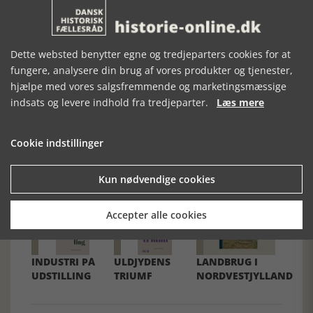
kulturarv.
[Historie-online.dk, den 6. oktober 2021]
Dette websted benytter egne og tredjeparters cookies for at
fungere, analysere din brug af vores produkter og tjenester,
hjælpe med vores salgsfremmende og marketingsmæssige
indsats og levere indhold fra tredjeparter.
Læs mere
Forrige artikel
Cookie indstillinger
SE RELATEREDE ARTIKLER
Kun nødvendige cookies
Accepter alle cookies
INDUSTRI PÅ
ULDJYDENS
LANDBRUG I
UDSTILLING
TRIUMF
NORDVESTJYLLAND