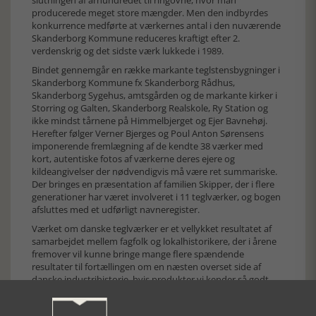
slutningen af århundredet til ringovne, hvor man
producerede meget store mængder. Men den indbyrdes
konkurrence medførte at værkernes antal i den nuværende
Skanderborg Kommune reduceres kraftigt efter 2.
verdenskrig og det sidste værk lukkede i 1989.
Bindet gennemgår en række markante teglstensbygninger i
Skanderborg Kommune fx Skanderborg Rådhus,
Skanderborg Sygehus, amtsgården og de markante kirker i
Storring og Galten, Skanderborg Realskole, Ry Station og
ikke mindst tårnene på Himmelbjerget og Ejer Bavnehøj.
Herefter følger Verner Bjerges og Poul Anton Sørensens
imponerende fremlægning af de kendte 38 værker med
kort, autentiske fotos af værkerne deres ejere og
kildeangivelser der nødvendigvis må være ret summariske.
Der bringes en præsentation af familien Skipper, der i flere
generationer har været involveret i 11 teglværker, og bogen
afsluttes med et udførligt navneregister.
Værket om danske teglværker er et vellykket resultatet af
samarbejdet mellem fagfolk og lokalhistorikere, der i årene
fremover vil kunne bringe mange flere spændende
resultater til fortællingen om en næsten overset side af
danske industrihistorie, hvis produkter vi kender så godt.
Heldigt at pensionister og ildsjæle fortsætter, når de
professionelle museer svigter landets industrihistoriske