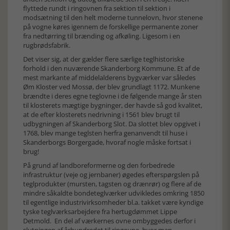
flyttede rundt i ringovnen fra sektion til sektion i
modsætning til den helt moderne tunnelovn, hvor stenene
på vogne køres igennem de forskellige permanente zoner
fra nedtørring til brænding og afkøling. Ligesom i en
rugbrødsfabrik.
Det viser sig, at der gælder flere særlige teglhistoriske
forhold i den nuværende Skanderborg Kommune. Et af de
mest markante af middelalderens bygværker var således
Øm Kloster ved Mossø, der blev grundlagt 1172. Munkene
brændte i deres egne teglovne i de følgende mange år sten
til klosterets mægtige bygninger, der havde så god kvalitet,
at de efter klosterets nedrivning i 1561 blev brugt til
udbygningen af Skanderborg Slot. Da slottet blev opgivet i
1768, blev mange teglsten herfra genanvendt til huse i
Skanderborgs Borgergade, hvoraf nogle måske fortsat i
brug!
På grund af landboreformerne og den forbedrede
infrastruktur (veje og jernbaner) øgedes efterspørgslen på
teglprodukter (mursten, tagsten og drænrør) og flere af de
mindre såkaldte bondeteglværker udvikledes omkring 1850
til egentlige industrivirksomheder bl.a. takket være kyndige
tyske teglværksarbejdere fra hertugdømmet Lippe
Detmold. En del af værkernes ovne ombyggedes derfor i