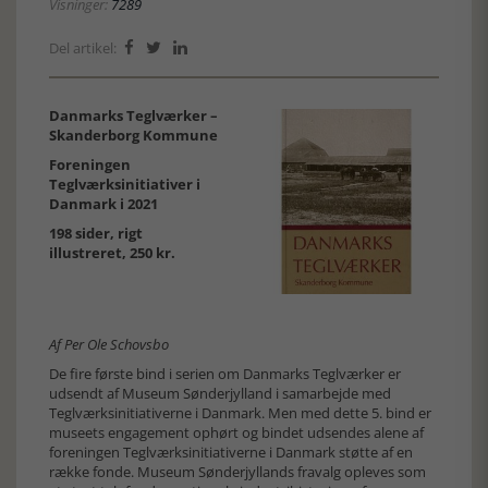
Visninger:
7289
Del artikel:



Danmarks Teglværker –
Skanderborg Kommune
Foreningen
Teglværksinitiativer i
Danmark i 2021
198 sider, rigt
illustreret, 250 kr.
Af Per Ole Schovsbo
De fire første bind i serien om Danmarks Teglværker er
udsendt af Museum Sønderjylland i samarbejde med
Teglværksinitiativerne i Danmark. Men med dette 5. bind er
museets engagement ophørt og bindet udsendes alene af
foreningen Teglværksinitiativerne i Danmark støtte af en
række fonde. Museum Sønderjyllands fravalg opleves som