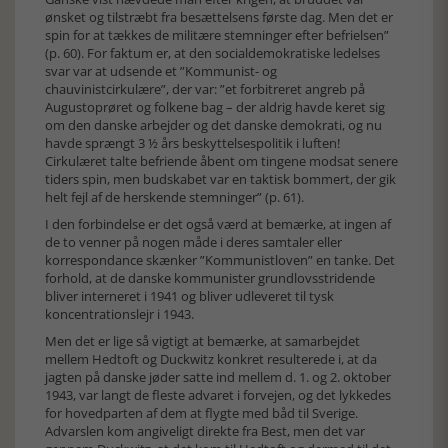
ønsket og tilstræbt fra besættelsens første dag. Men det er
spin for at tækkes de militære stemninger efter befrielsen”
(p. 60). For faktum er, at den socialdemokratiske ledelses
svar var at udsende et ”Kommunist- og
chauvinistcirkulære”, der var: ”et forbitreret angreb på
Augustoprøret og folkene bag – der aldrig havde keret sig
om den danske arbejder og det danske demokrati, og nu
havde sprængt 3 ½ års beskyttelsespolitik i luften!
Cirkulæret talte befriende åbent om tingene modsat senere
tiders spin, men budskabet var en taktisk bommert, der gik
helt fejl af de herskende stemninger” (p. 61).
I den forbindelse er det også værd at bemærke, at ingen af
de to venner på nogen måde i deres samtaler eller
korrespondance skænker ”Kommunistloven” en tanke. Det
forhold, at de danske kommunister grundlovsstridende
bliver interneret i 1941 og bliver udleveret til tysk
koncentrationslejr i 1943.
Men det er lige så vigtigt at bemærke, at samarbejdet
mellem Hedtoft og Duckwitz konkret resulterede i, at da
jagten på danske jøder satte ind mellem d. 1. og 2. oktober
1943, var langt de fleste advaret i forvejen, og det lykkedes
for hovedparten af dem at flygte med båd til Sverige.
Advarslen kom angiveligt direkte fra Best, men det var