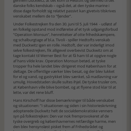
gennem Duckwitz, at det kom til Hedtoft og dermed til det
danske folks kendskab – også det, at den tyske marine i
disse dage forholdt sig relativt passivt kan givetvis tilskrives
venskabet mellem de to ”fjender”.
Under Folkestrejken fra den 30. juni til 5. juli 1944 - udløst af
en folkelig opstand mod indførelse af et tysk udgangsforbud
”Operation Monsun”, henrettelser af otte frihedskæmpere,
og schalburgtage af bl.a. Tivoli - spiller Hedtofts venskab
med Duckwitz igen en rolle. Hedtoft, der var inderligt imod
selve folkestrejken, fik alligevel overbevist Duckwitz om at
tage kontakt til Werner Best for at få ham til at opgive nogle
af hans vilde krav. Operation Monsun betød, at tyske
tropper fra hele landet blev dirigeret mod København for at
deltage. De offentlige værker blev besat, og der blev lukket
for el og vand, og gastrykket blev sænket, så madlavning var
umulig. Hovedstaden skulle sultes ihjel. De tyske trusler om,
at København ville blive bombet, og at flyene stod klar til at
lette, var det rene bluff.
Hans Kirschoff har disse bemærkninger til både venskabet
og situationen: ”I situationen og siden i sin historieskrivning
adopterede Duckwitz helt de socialdemokratiske venners
syn på folkestrejken: Den var nok fremprovokeret af de
tyske overgreb og københavnernes retfærdige harme, men
den blev hensynsløst pisket frem af Frihedsrådet og