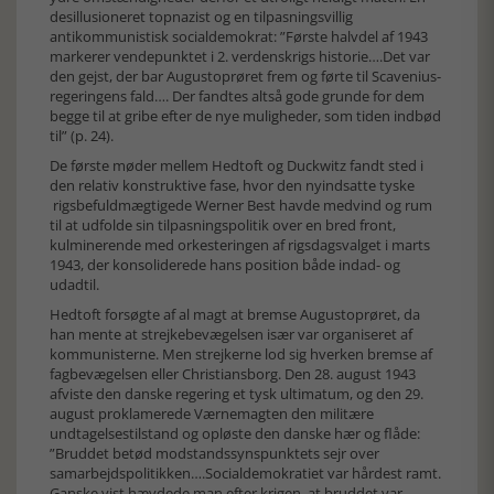
desillusioneret topnazist og en tilpasningsvillig
antikommunistisk socialdemokrat: ”Første halvdel af 1943
markerer vendepunktet i 2. verdenskrigs historie….Det var
den gejst, der bar Augustoprøret frem og førte til Scavenius-
regeringens fald…. Der fandtes altså gode grunde for dem
begge til at gribe efter de nye muligheder, som tiden indbød
til” (p. 24).
De første møder mellem Hedtoft og Duckwitz fandt sted i
den relativ konstruktive fase, hvor den nyindsatte tyske
rigsbefuldmægtigede Werner Best havde medvind og rum
til at udfolde sin tilpasningspolitik over en bred front,
kulminerende med orkesteringen af rigsdagsvalget i marts
1943, der konsoliderede hans position både indad- og
udadtil.
Hedtoft forsøgte af al magt at bremse Augustoprøret, da
han mente at strejkebevægelsen især var organiseret af
kommunisterne. Men strejkerne lod sig hverken bremse af
fagbevægelsen eller Christiansborg. Den 28. august 1943
afviste den danske regering et tysk ultimatum, og den 29.
august proklamerede Værnemagten den militære
undtagelsestilstand og opløste den danske hær og flåde:
”Bruddet betød modstandssynspunktets sejr over
samarbejdspolitikken….Socialdemokratiet var hårdest ramt.
Ganske vist hævdede man efter krigen, at bruddet var