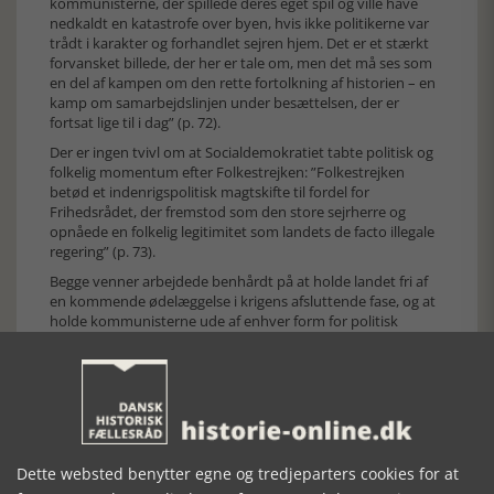
kommunisterne, der spillede deres eget spil og ville have
nedkaldt en katastrofe over byen, hvis ikke politikerne var
trådt i karakter og forhandlet sejren hjem. Det er et stærkt
forvansket billede, der her er tale om, men det må ses som
en del af kampen om den rette fortolkning af historien – en
kamp om samarbejdslinjen under besættelsen, der er
fortsat lige til i dag” (p. 72).
Der er ingen tvivl om at Socialdemokratiet tabte politisk og
folkelig momentum efter Folkestrejken: ”Folkestrejken
betød et indenrigspolitisk magtskifte til fordel for
Frihedsrådet, der fremstod som den store sejrherre og
opnåede en folkelig legitimitet som landets de facto illegale
regering” (p. 73).
Begge venner arbejdede benhårdt på at holde landet fri af
en kommende ødelæggelse i krigens afsluttende fase, og at
holde kommunisterne ude af enhver form for politisk
indflydelse i et befriet Danmark: ”I bestræbelserne for at
undgå krigen og holde de radikale på begge sider stangen
havde Hedtoft vennen Duckwitz som støtte og uundværlige
partner. Denne overtog helt socialdemokraternes syn på
faren fra modstandsbevægelsen og DKP og den risiko, der lå
i, at det kom til et væbnet opgør eller borgerkrig på dansk
jord. Også derfor blev den sidste del af besættelsen én lang
Dette websted benytter egne og tredjeparters cookies for at
kamp for at forhindre Danmarks ødelæggelse fem minutter i