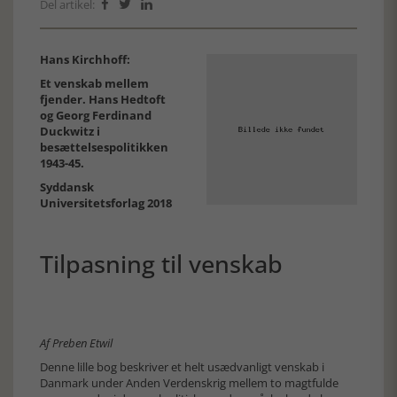
Del artikel:



Hans Kirchhoff:
Et venskab mellem
fjender. Hans Hedtoft
og Georg Ferdinand
Duckwitz i
besættelsespolitikken
1943-45.
Syddansk
Universitetsforlag 2018
Tilpasning til venskab
Af Preben Etwil
Denne lille bog beskriver et helt usædvanligt venskab i
Danmark under Anden Verdenskrig mellem to magtfulde