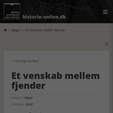
Bøger
Et venskab mellem fjender



Forrige artikel
Et venskab mellem
fjender
Kategori:
Bøger
Visninger:
6342