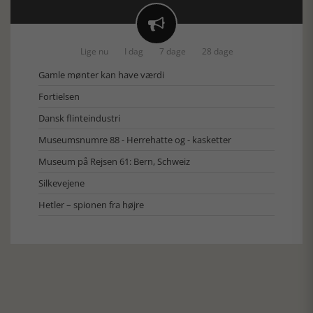

Lige nu
I dag
7 dage
28 dage
Gamle mønter kan have værdi
Fortielsen
Dansk flinteindustri
Museumsnumre 88 - Herrehatte og - kasketter
Museum på Rejsen 61: Bern, Schweiz
Silkevejene
Hetler – spionen fra højre