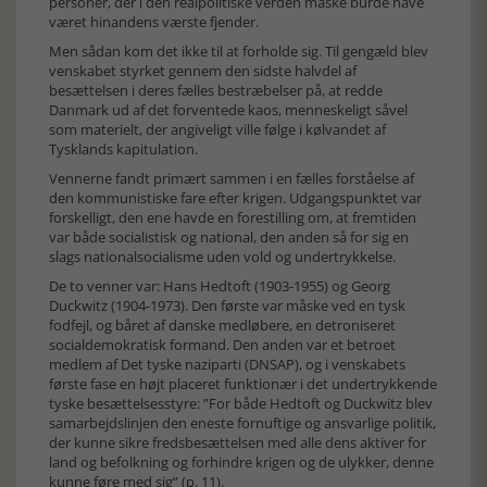
personer, der i den realpolitiske verden måske burde have
været hinandens værste fjender.
Men sådan kom det ikke til at forholde sig. Til gengæld blev
venskabet styrket gennem den sidste halvdel af
besættelsen i deres fælles bestræbelser på, at redde
Danmark ud af det forventede kaos, menneskeligt såvel
som materielt, der angiveligt ville følge i kølvandet af
Tysklands kapitulation.
Vennerne fandt primært sammen i en fælles forståelse af
den kommunistiske fare efter krigen. Udgangspunktet var
forskelligt, den ene havde en forestilling om, at fremtiden
var både socialistisk og national, den anden så for sig en
slags nationalsocialisme uden vold og undertrykkelse.
De to venner var: Hans Hedtoft (1903-1955) og Georg
Duckwitz (1904-1973). Den første var måske ved en tysk
fodfejl, og båret af danske medløbere, en detroniseret
socialdemokratisk formand. Den anden var et betroet
medlem af Det tyske naziparti (DNSAP), og i venskabets
første fase en højt placeret funktionær i det undertrykkende
tyske besættelsesstyre: ”For både Hedtoft og Duckwitz blev
samarbejdslinjen den eneste fornuftige og ansvarlige politik,
der kunne sikre fredsbesættelsen med alle dens aktiver for
land og befolkning og forhindre krigen og de ulykker, denne
kunne føre med sig” (p. 11).