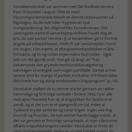
Socialdemokratiet var sammen med Det Radikale Venstre
frem til bruddet i august 1943 de mest
tilpasningsorienterede blandt de demokratiske partier på
Rigsdagen, da de hele tiden frygtede en tysk
tvangsopløsning, der alligevel blev konsekvensen. Den
ubetingede støtte til samarbejdspolitikken havde dog en
pris, da især partiet Venstre i ly af besættelsen gik til frontalt
angreb på arbejdsklassen. Hedtoft var samarbejdets mand
om nogen. Han mente, at eftergivenhedspolitikken måtte
fortsætte, og ro-og-orden-linjen måtte fastholdes – også
selv om det gjorde ondt. Han gik så langt, at: ”han
bekæmpede den gryende modstandsbevægelse og
sabotagen så energisk som nogen partifælle. Uanset at han
senere stod for mange af partiets kontakter til Frihedsrådet,
tilsluttede han sig aldrig modstandens krigsprogram” (p. 18).
Venskabet mellem de to venner starter gennem en række
hemmelige og fortrolige samtaler i foråret 1943, hvor alle
med øjne i hovedet kan se, at krigslykken for Tyskland er
vendt, og at det kun er et spørgsmål om tid, inden at
Tyskland bryder sammen og taber krigen. Ingen ved dog
hvornår og hvordan. De nye venner havde begge indset, at
det var gennem et fortroligt samarbejde, at man ville kunne
afbøde krigsafslutningens rædsler. Venskabet er trods de
ydre omstændigheder derfor et utroligt heldigt match. En