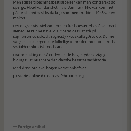
Men i disse tilpasningsbestræbelser kan man kontrafaktisk
spørge: Hvad var der sket, hvis Danmark ikke var kommet
på de allieredes side, da krigssammenbruddet i 1945 var en
realitet?
Det er givetvis tvivlsomt om en fredsbesættelse af Danmark
alene ville kunne have kvalificeret os til at stå på
sejrherrernes side, da regnestykket skulle gøres op. Denne
vælgen side sørgede de folkelige oprør derimod for – trods
socialdemokratisk modstand.
Hvorom alting er, så er denne lille bog et yderst vigtigt
bidrag til at nuancere den danske besættelseshistorie.
Med disse ord skal bogen varmt anbefales.
[Historie-online.dk, den 26. februar 2019]
Forrige artikel