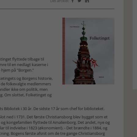
Del artikel:



inget flyttede tilbage til
mre til en nedlagt kaserne i
te hjem på ”Borgen.”
etingets og Borgens historie,
t de folkevalgte medlemmers
andler ikke om politik, men
g. Om slottet, Folketinget og
 Bibliotek i 30 år. De sidste 17 år som chef for biblioteket.
lot ned i 1731. Det første Christiansborg blev bygget som et
, og kongefamilien flyttede til Amalienborg. Det andet, nye og
klar til indvielse i 1823 (økonomien!). - Det brændte i 1884, og
flytning. Bogens første afsnit om de tre gange Christiansborg