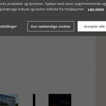
 målet at skrive en udførlig bog om Christiansborg, Folketinget,
vores produkter og tjenester, hjælpe med vores salgsfremmende og
 en opdatering af tidligere bøger. Hvis en læser ønsker at
der.
gsmæssige indsats og levere indhold fra tredjeparter.
Læs mere
 Folketingets betingelser og arbejde. Bogen burde være
g om Folketinget og om politik.
dstillinger
Kun nødvendige cookies
Accepter alle