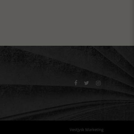



Vestjysk Marketing