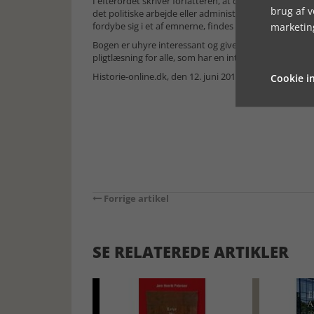
I efterordet skriver forfatteren, at det ikke har været
brug af 
det politiske arbejde eller administrationen. Bogen er
fordybe sig i et af emnerne, findes der andre mulighe
marketin
Bogen er uhyre interessant og giver et godt indblik i
pligtlæsning for alle, som har en interesse i og menin
Historie-online.dk, den 12. juni 2018
Cookie in
Forrige artikel
SE RELATEREDE ARTIKLER