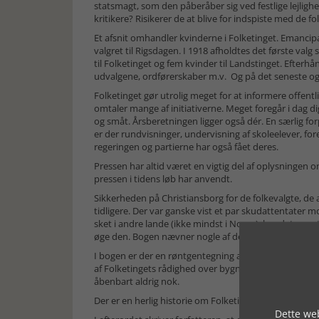
statsmagt, som den påberåber sig ved festlige lejligh
kritikere? Risikerer de at blive for indspiste med de fo
Et afsnit omhandler kvinderne i Folketinget. Emancipa
valgret til Rigsdagen. I 1918 afholdtes det første val
til Folketinget og fem kvinder til Landstinget. Efterhå
udvalgene, ordførerskaber m.v. Og på det seneste og
Folketinget gør utrolig meget for at informere offent
omtaler mange af initiativerne. Meget foregår i dag di
og småt. Årsberetningen ligger også dér. En særlig fo
er der rundvisninger, undervisning af skoleelever, fo
regeringen og partierne har også fået deres.
Pressen har altid været en vigtig del af oplysningen 
pressen i tidens løb har anvendt.
Sikkerheden på Christiansborg for de folkevalgte, de a
tidligere. Der var ganske vist et par skudattentater 
sket i andre lande (ikke mindst i Norge), har det være
øge den. Bogen nævner nogle af dem.
I bogen er der en røntgentegning af selve Christiansb
af Folketingets rådighed over bygninger i årene 1918,
åbenbart aldrig nok.
Der er en herlig historie om Folketingsgrisen, men de
Dette web