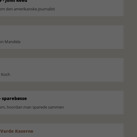
9 - John Reed
om den amerikanske journalist
son Mandela
l Koch
 sparebøsse
r om, hvordan man sparede sammen
 Varde Kaserne