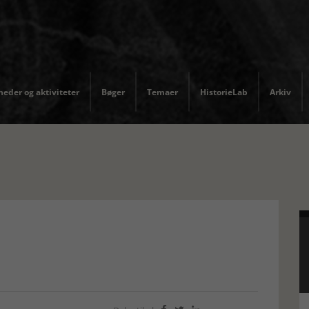
eder og aktiviteter
Bøger
Temaer
HistorieLab
Arkiv