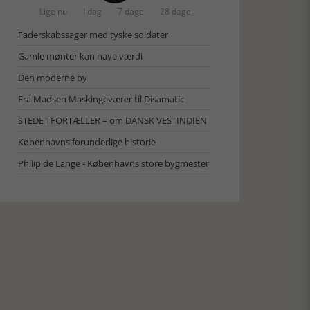
Lige nu
I dag
7 dage
28 dage
Faderskabssager med tyske soldater
Gamle mønter kan have værdi
Den moderne by
Fra Madsen Maskingeværer til Disamatic
STEDET FORTÆLLER – om DANSK VESTINDIEN
Københavns forunderlige historie
Philip de Lange - Københavns store bygmester