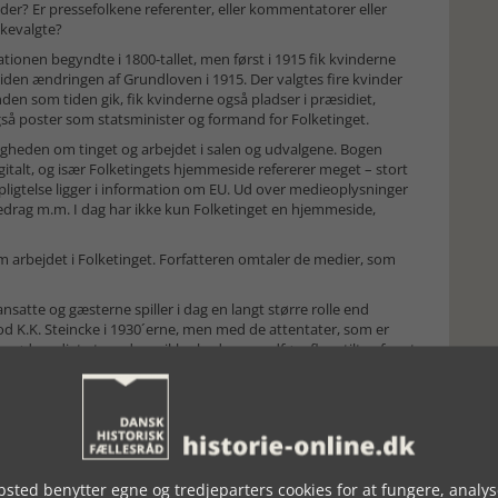
eder? Er pressefolkene referenter, eller kommentatorer eller
lkevalgte?
tionen begyndte i 1800-tallet, men først i 1915 fik kvinderne
g siden ændringen af Grundloven i 1915. Der valgtes fire kvinder
nden som tiden gik, fik kvinderne også pladser i præsidiet,
så poster som statsminister og formand for Folketinget.
ligheden om tinget og arbejdet i salen og udvalgene. Bogen
gitalt, og især Folketingets hjemmeside refererer meget – stort
rpligtelse ligger i information om EU. Ud over medieoplysninger
redrag m.m. I dag har ikke kun Folketinget en hjemmeside,
om arbejdet i Folketinget. Forfatteren omtaler de medier, som
nsatte og gæsterne spiller i dag en langt større rolle end
mod K.K. Steincke i 1930´erne, men med de attentater, som er
t nødvendigt at vurdere sikkerheden og udføre flere tiltag for at
org med angivelse af de enkelte sale og værelser, og tegninger
 1968, 1988 og 2018. Det udvider sig hele tiden – men det er
n må læseren selv finde sidst i bogen.
sted benytter egne og tredjeparters cookies for at fungere, analys