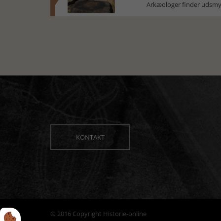
Arkæologer finder udsmyk
KONTAKT
© 2016 Copyright Historie-online