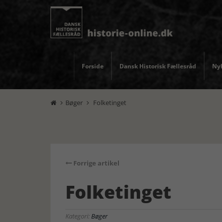
Forside
Dansk Historisk Fællesråd
Nyh
Bøger
Folketinget


Forrige artikel
Folketinget
Kategori:
Bøger