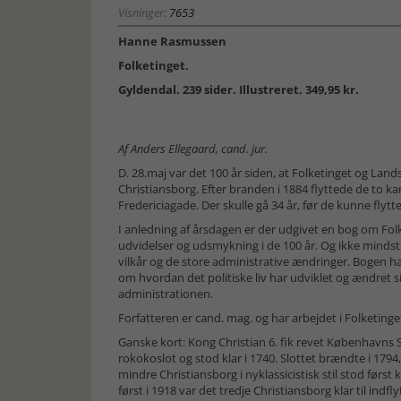
Visninger:
7653
Hanne Rasmussen
Folketinget.
Gyldendal. 239 sider. Illustreret. 349,95 kr.
Af Anders Ellegaard, cand. jur.
D. 28.maj var det 100 år siden, at Folketinget og Landst
Christiansborg. Efter branden i 1884 flyttede de to ka
Fredericiagade. Der skulle gå 34 år, før de kunne flyt
I anledning af årsdagen er der udgivet en bog om Folk
udvidelser og udsmykning i de 100 år. Og ikke minds
vilkår og de store administrative ændringer. Bogen h
om hvordan det politiske liv har udviklet og ændret si
administrationen.
Forfatteren er cand. mag. og har arbejdet i Folketingets
Ganske kort: Kong Christian 6. fik revet Københavns S
rokokoslot og stod klar i 1740. Slottet brændte i 1794
mindre Christiansborg i nyklassicistisk stil stod først 
først i 1918 var det tredje Christiansborg klar til ind