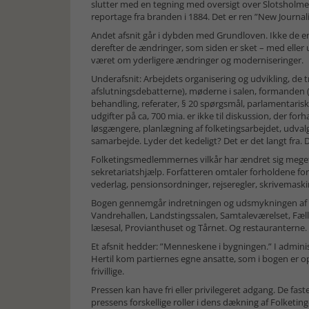
slutter med en tegning med oversigt over Slotsholmen
reportage fra branden i 1884. Det er ren ”New Journal
Andet afsnit går i dybden med Grundloven. Ikke de en
derefter de ændringer, som siden er sket – med eller
været om yderligere ændringer og moderniseringer.
Underafsnit: Arbejdets organisering og udvikling, de t
afslutningsdebatterne), møderne i salen, formanden
behandling, referater, § 20 spørgsmål, parlamentaris
udgifter på ca, 700 mia. er ikke til diskussion, der forh
løsgængere, planlægning af folketingsarbejdet, udval
samarbejde. Lyder det kedeligt? Det er det langt fra. D
Folketingsmedlemmernes vilkår har ændret sig meget
sekretariatshjælp. Forfatteren omtaler forholdene fo
vederlag, pensionsordninger, rejseregler, skrivemask
Bogen gennemgår indretningen og udsmykningen af F
Vandrehallen, Landstingssalen, Samtaleværelset, Fæl
læsesal, Provianthuset og Tårnet. Og restauranterne.
Et afsnit hedder: ”Menneskene i bygningen.” I adminis
Hertil kom partiernes egne ansatte, som i bogen er opg
frivillige.
Pressen kan have fri eller privilegeret adgang. De fa
pressens forskellige roller i dens dækning af Folketinge