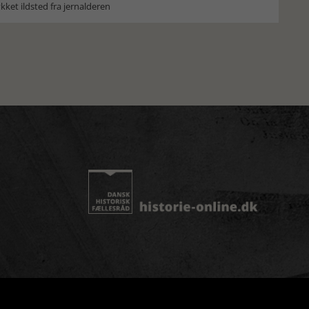
ket ildsted fra jernalderen