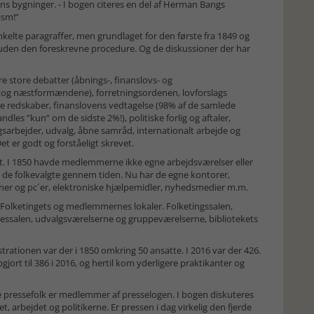
s bygninger. - I bogen citeres en del af Herman Bangs
ism!”
kelte paragraffer, men grundlaget for den første fra 1849 og
 uden den foreskrevne procedure. Og de diskussioner der har
re store debatter (åbnings-, finanslovs- og
 (og næstformændene), forretningsordenen, lovforslags
ke redskaber, finanslovens vedtagelse (98% af de samlede
andles ”kun” om de sidste 2%!), politiske forlig og aftaler,
gsarbejder, udvalg, åbne samråd, internationalt arbejde og
et er godt og forståeligt skrevet.
. I 1850 havde medlemmerne ikke egne arbejdsværelser eller
r de folkevalgte gennem tiden. Nu har de egne kontorer,
iner og pc´er, elektroniske hjælpemidler, nyhedsmedier m.m.
olketingets og medlemmernes lokaler. Folketingssalen,
lessalen, udvalgsværelserne og gruppeværelserne, bibliotekets
trationen var der i 1850 omkring 50 ansatte. I 2016 var der 426.
jort til 386 i 2016, og hertil kom yderligere praktikanter og
ste pressefolk er medlemmer af presselogen. I bogen diskuteres
t, arbejdet og politikerne. Er pressen i dag virkelig den fjerde