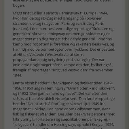
lede efter tyske ubåde. Der er ingen reportager om dette i
bogen.
Magasinet Collier´s sendte Hemingway til Europa i 1944,
hvor han deltog i D-Dag med landgang på Fox-Green
stranden, deltog i slaget om Paris og selv indtog Paris
(næsten). I den nærmest vemodige reportage ”Soldaten og
generalen” skriver Hemingway om menige soldater og en
meget træt men dog seriøst arbejdende general. Londons
kamp mod robotterne (førerløse V-2 raketter) beskrives, og
han fløj med på bombetogter over Tyskland. Det er påstået,
at Hitlers Vestvold (Westwall) var af større
propagandamæssig betydning end strategisk. Der var
imidlertid nogle meget hårde kampe om den, hvilket også
fremgår af reportagen ”Krig ved Vestvolden” fra november
1944.
Femte afsnit hedder ” Efter krigene” og dækker tiden 1949-
1956. I 1950 udgav Hemingway ”Over floden – ind i skoven”,
og i 1952 ”Den gamle mand og havet”. Det var efter den
sidste, at han blev tildelt Nobelprisen. Den første reportage
hedder ”Den store blå flod” og er skrevet i juli 1949 for
magasinet Holiday. Den handler om Golfstrømmen, dens
fisk og fiskeriet efter dem. Desuden beskrives personer med
tilknytning til forfatteren og specifikationer på fiskegrej. -
”Julegaven” handler om Hemingways ophold i Kenya i 1954,