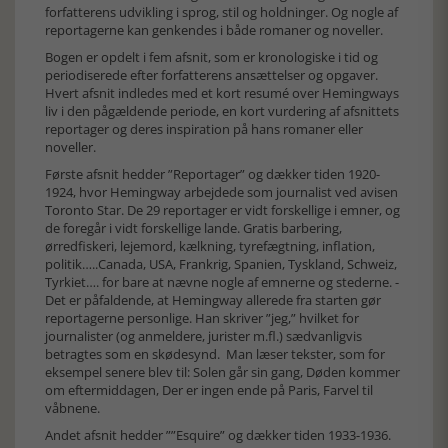
forfatterens udvikling i sprog, stil og holdninger. Og nogle af
reportagerne kan genkendes i både romaner og noveller.
Bogen er opdelt i fem afsnit, som er kronologiske i tid og
periodiserede efter forfatterens ansættelser og opgaver.
Hvert afsnit indledes med et kort resumé over Hemingways
liv i den pågældende periode, en kort vurdering af afsnittets
reportager og deres inspiration på hans romaner eller
noveller.
Første afsnit hedder ”Reportager” og dækker tiden 1920-
1924, hvor Hemingway arbejdede som journalist ved avisen
Toronto Star. De 29 reportager er vidt forskellige i emner, og
de foregår i vidt forskellige lande. Gratis barbering,
ørredfiskeri, lejemord, kælkning, tyrefægtning, inflation,
politik…..Canada, USA, Frankrig, Spanien, Tyskland, Schweiz,
Tyrkiet…. for bare at nævne nogle af emnerne og stederne. -
Det er påfaldende, at Hemingway allerede fra starten gør
reportagerne personlige. Han skriver ”jeg,” hvilket for
journalister (og anmeldere, jurister m.fl.) sædvanligvis
betragtes som en skødesynd. Man læser tekster, som for
eksempel senere blev til: Solen går sin gang, Døden kommer
om eftermiddagen, Der er ingen ende på Paris, Farvel til
våbnene.
Andet afsnit hedder ””Esquire” og dækker tiden 1933-1936.