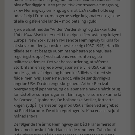
blev offentliggjort i Ken (et politisk kontroversielt magasin),
skrev Hemingway om krig, og om at USA skulle holde sig
ude af krig i Europa, men gerne sælge krigsmateriel og skibe
til alle krigsførende lande – mod betaling i guld!
Fjerde afsnit hedder ”Anden Verdenskrig” og dækker tiden
1941-1944. Afsnittet er delt i to: krigen i fjernøsten og krigen i
Europa. New York avisen PM sendte Hemingway til Kina for
at skrive om den japansk-kinesiske krig (1937-1945). Han fik
tilladelse til at besøge Kuomintang-hæren (de regulære
regeringstropper) ved stabene, ved fronten og på
militærakademiet. Det var hans vurdering, at såfremt
Storbritannien sejrede over japanerne, ville USA kunne
holde sig ude af krigen og beherske Stillehavet med sin
flåde, men hvis japanerne vandt, ville de sandsynligvis
angribe USA. Da den engelske general Arthur Percival
overgav sig til japanerne, og da japanerne havde hårdt brug
for råstoffer som jern, gummi, kinin og olie, som de kunne få
fra Borneo, Filippinerne, De hollandske Antiller, fortsatte
krigen sydpå i fjernøsten og mod USA´s flåde ved angrebet
på Pearl Harbour. De otte reportager fra Kina er alle fra juni
måned i 1941.
De følgende tre år fik Hemingway sin båd Pilar armeret af
den amerikanske flåde. Han sejlede rundt ved Cuba for at