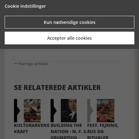
været oversat før, og de giver samlet et godt indblik i
Cookie indstillinger
udviklingen af ”Hemingwaystilen.”
[Historie-online.dk, den 25. februar 2020]
Kun nødvendige cookies
Accepter alle cookies
Forrige artikel
SE RELATEREDE ARTIKLER
KULTURARVENS
BUILDING THE
FEST. FEJRING,
KRAFT
NATION - N. F. S.
RUS OG
GRUNDTVIG
RITUALER