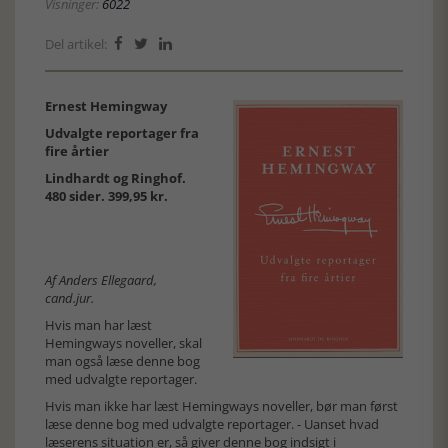
Visninger:
6022
Del artikel:



Ernest Hemingway
Udvalgte reportager fra
fire årtier
Lindhardt og Ringhof.
480 sider. 399,95 kr.
Af Anders Ellegaard,
cand.jur.
Hvis man har læst
Hemingways noveller, skal
man også læse denne bog
med udvalgte reportager.
Hvis man ikke har læst Hemingways noveller, bør man først
læse denne bog med udvalgte reportager. - Uanset hvad
læserens situation er, så giver denne bog indsigt i