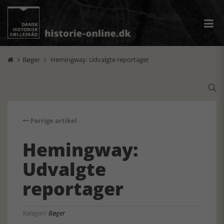
Bøger
Hemingway: Udvalgte reportager



Forrige artikel
Hemingway:
Udvalgte
reportager
Kategori:
Bøger