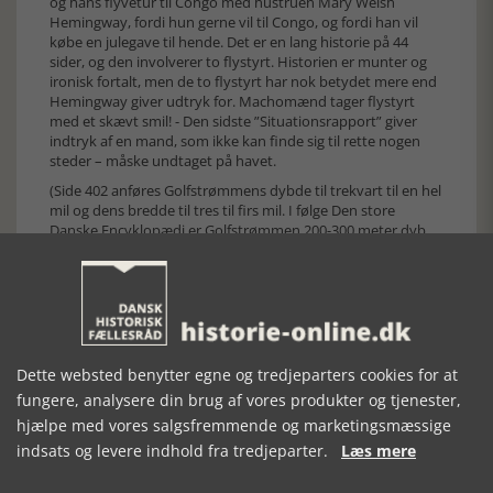
og hans flyvetur til Congo med hustruen Mary Welsh
Hemingway, fordi hun gerne vil til Congo, og fordi han vil
købe en julegave til hende. Det er en lang historie på 44
sider, og den involverer to flystyrt. Historien er munter og
ironisk fortalt, men de to flystyrt har nok betydet mere end
Hemingway giver udtryk for. Machomænd tager flystyrt
med et skævt smil! - Den sidste ”Situationsrapport” giver
indtryk af en mand, som ikke kan finde sig til rette nogen
steder – måske undtaget på havet.
(Side 402 anføres Golfstrømmens dybde til trekvart til en hel
mil og dens bredde til tres til firs mil. I følge Den store
Danske Encyklopædi er Golfstrømmen 200-300 meter dyb
og bredden angives til 120 km. Da en dansk mil er 7,5 km. er
det et gæt, at den engelske mile (1,6 km.) er oversat til mil. -
Side 407 omtales fiskeri efter benfisk. Benfisk er en
klassebetegnelse med rigtig mange arter. Der menes måske
tun? - Tarpun er den tyske betegnelse for tarpon, som
fisken kaldes i Danmark).
Dette websted benytter egne og tredjeparters cookies for at
Bogen er godt oversat i den karakteristiske ordknappe stil,
som Hemingway fremelskede. Anmelderens dansklærer ville
fungere, analysere din brug af vores produkter og tjenester,
have slidt den røde blyant op med tegnsætning efter den
hjælpe med vores salgsfremmende og marketingsmæssige
gammeldags facon. Men ros til oversætteren.
indsats og levere indhold fra tredjeparter.
Læs mere
Bogen er en velkommen tilføjelse til Hemingways litteratur
med 75 artikler eller reportager, hvoraf de 35 aldrig har