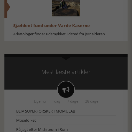
Sjældent fund under Varde Kaserne
Arkæologer finder udsmykket ildsted fra jernalderen
Mest læste artikler

Lige nu
I dag
7 dage
28 dage
BLIV SUPERFORSKER I MOMULAB
Mosefolket
På jagt efter Mithræum i Rom