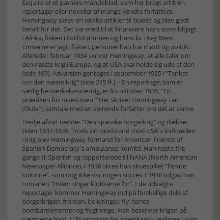
Esquire er et pænere mandeblad, som har bragt artikler,
reportager eller noveller af mange kendte forfattere.
Hemingway skrev en række artikler til bladet og blev godt
betalt for det. Det var med til at finansiere hans storvildtjagt
i Afrika, fiskeri i Golfstrømmen og hans liv i Key West.
Emnerne er jagt, fiskeri, personer han har mødt og politik.
Allerede i februar 1934 skriver Hemingway, at alle taler om
den næste krig i Europa, og at USA skal holde sig ude af den
(side 169). Advarslen gentages i september 1935 i ”Tanker
om den næste krig” (side 215 ff.). - En reportage, som er
særlig bemærkelsesværdig, er fra oktober 1935, ”En
prædiken for maestroen.” Her skriver Hemingway i en
(fiktiv?) samtale med en spirende forfatter om dét at skrive.
Tredje afsnit hedder ”Den spanske borgerkrig” og dækker
tiden 1937-1939. Trods sin modstand mod USA´s indtræden
i krig blev Hemingway formand for American Friends of
Spanish Democracy´s ambulance-komité. Han rejste fire
gange til Spanien og rapporterede til NANA (North American
Newspaper Alliance). I 1938 skrev han skuespillet ”Femte
kolonne”, som dog ikke var nogen succes. I 1940 udgav han
romanen ”Hvem ringer klokkerne for”. I de udvalgte
reportager kommer Hemingway ind på forskellige dele af
borgerkrigen: fronten, belejringer, fly, terror,
bombardementer og flygtninge. Han beskriver krigen på
nærmeste hold. I ”Et program for amerikansk realisme,” som