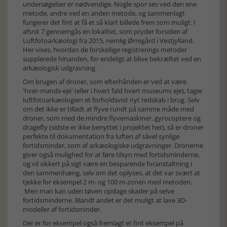
undersøgelser er nødvendige. Nogle spor ses ved den ene
metode, andre ved en anden metode, og sammenlagt
fungerer det fint at få et så klart billede frem som muligt. I
afsnit 7 gennemgås en lokalitet, som pryder forsiden af
Luftfotoarkæologi fra 2015, nemlig Ørregård i Vestjylland.
Her vises, hvordan de forskellige registrerings metoder
supplerede hinanden, for endeligt at blive bekræftet ved en
arkæologisk udgravning.
Om brugen af droner, som efterhånden er ved at være
'hver-mands-eje' (eller i hvert fald hvert museums eje), tager
luftfotoarkæologien et forholdsvist nyt redskab i brug. Selv
om det ikke er tilladt at flyve rundt på samme måde med
droner, som med de mindre flyvemaskiner, gyrocoptere og
dragefly (sidste er ikke benyttet i projektet her), så er droner
perfekte til dokumentation fra luften af såvel synlige
fortidsminder, som af arkæologiske udgravninger. Dronerne
giver også mulighed for at føre tilsyn med fortidsminderne,
og vil sikkert på sigt være en besparende foranstaltning i
den sammenhæng, selv om det oplyses, at det var svært at
tjekke for eksempel 2 m- og 100 m-zonen med metoden.
Men man kan uden tøven opdage skader på selve
fortidsminderne. Blandt andet er det muligt at lave 3D-
modeller af fortidsminder.
Der er for eksempel også fremlagt et fint eksempel på