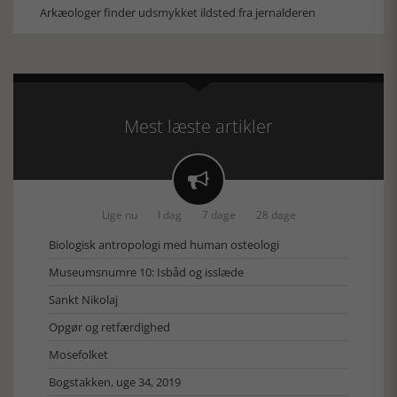
Arkæologer finder udsmykket ildsted fra jernalderen
Mest læste artikler

Lige nu
I dag
7 dage
28 dage
Biologisk antropologi med human osteologi
Museumsnumre 10: Isbåd og isslæde
Sankt Nikolaj
Opgør og retfærdighed
Mosefolket
Bogstakken, uge 34, 2019