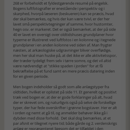
268 er forbeholdt et fyldestgørende resumé på engelsk.
Bogens luftfotografier er enestående i perspektiv og i
skarphed, hvorpå læseren (beskueren) kan se præcis, hvad
der skal bemærkes, og hvis der kan være tvivl, er der her
lavet små perspektivtegninger af samme, hvor hustomter,
hegn osv. er markeret. Det er også bemærket, at der på side
40 er lavet en oversigt over oldtidshuses grundplaner hvor
typerne er illustreret ved luftfotos i en kolonne og i tegnede
grundplaner i en anden kolonne ved siden af. Man frygter
næsten, at arkæologiske udgravninger bliver overflødige,
men her skal man huske på, at det ikke er alle aktivitetsspor,
der træder tydeligt frem selv i tørre somre, og det vil altid
være nødvendigt at "stikke spaden i jorden" for at få
bekræftelse på et fund samt en mere præcis datering inden
for en given periode.
Men bogen indeholder så godt som alle anlægstyper fra
oldtiden, hvilket er oplistet på side 11. Et generelt og positivt
træk ved bogen er, at der er gode forklaringer på alt, hvad
der er skrevet om, og naturligvis også på selve de forskellige
typer, der har fede overskrifter i grønne bogstaver. Her er alt
i orden og nemt at gå til, og anmelder behøver ikke gå i
dybden med disse forhold. Det skal dog bemærkes, at et
par afsnit er tilegnet nyere tid; både gårde og 2. verdenskrigs
anlæg er repræsenteret ligesom det er tilfældet i den