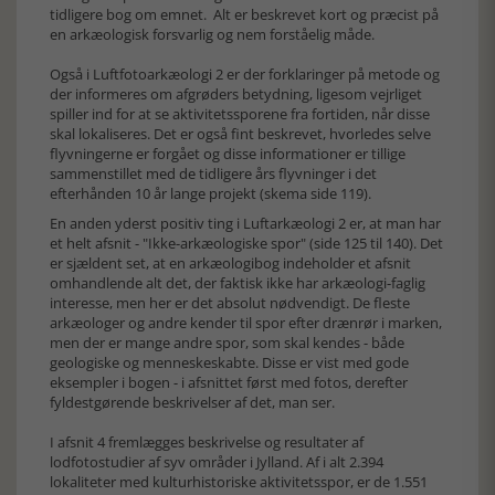
tidligere bog om emnet. Alt er beskrevet kort og præcist på
en arkæologisk forsvarlig og nem forståelig måde.
Også i Luftfotoarkæologi 2 er der forklaringer på metode og
der informeres om afgrøders betydning, ligesom vejrliget
spiller ind for at se aktivitetssporene fra fortiden, når disse
skal lokaliseres. Det er også fint beskrevet, hvorledes selve
flyvningerne er forgået og disse informationer er tillige
sammenstillet med de tidligere års flyvninger i det
efterhånden 10 år lange projekt (skema side 119).
En anden yderst positiv ting i Luftarkæologi 2 er, at man har
et helt afsnit - "Ikke-arkæologiske spor" (side 125 til 140). Det
er sjældent set, at en arkæologibog indeholder et afsnit
omhandlende alt det, der faktisk ikke har arkæologi-faglig
interesse, men her er det absolut nødvendigt. De fleste
arkæologer og andre kender til spor efter drænrør i marken,
men der er mange andre spor, som skal kendes - både
geologiske og menneskeskabte. Disse er vist med gode
eksempler i bogen - i afsnittet først med fotos, derefter
fyldestgørende beskrivelser af det, man ser.
I afsnit 4 fremlægges beskrivelse og resultater af
lodfotostudier af syv områder i Jylland. Af i alt 2.394
lokaliteter med kulturhistoriske aktivitetsspor, er de 1.551