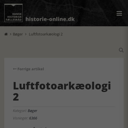
Bøger
Luftfotoarkæologi 2



Forrige artikel
Luftfotoarkæologi
2
Kategori:
Bøger
Visninger:
6366