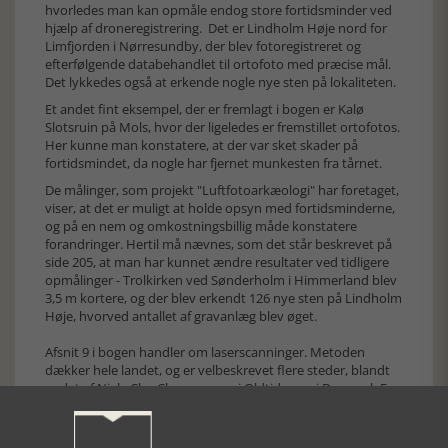
hvorledes man kan opmåle endog store fortidsminder ved
hjælp af droneregistrering. Det er Lindholm Høje nord for
Limfjorden i Nørresundby, der blev fotoregistreret og
efterfølgende databehandlet til ortofoto med præcise mål.
Det lykkedes også at erkende nogle nye sten på lokaliteten.
Et andet fint eksempel, der er fremlagt i bogen er Kalø
Slotsruin på Mols, hvor der ligeledes er fremstillet ortofotos.
Her kunne man konstatere, at der var sket skader på
fortidsmindet, da nogle har fjernet munkesten fra tårnet.
De målinger, som projekt "Luftfotoarkæologi" har foretaget,
viser, at det er muligt at holde opsyn med fortidsminderne,
og på en nem og omkostningsbillig måde konstatere
forandringer. Hertil må nævnes, som det står beskrevet på
side 205, at man har kunnet ændre resultater ved tidligere
opmålinger - Trolkirken ved Sønderholm i Himmerland blev
3,5 m kortere, og der blev erkendt 126 nye sten på Lindholm
Høje, hvorved antallet af gravanlæg blev øget.
Afsnit 9 i bogen handler om laserscanninger. Metoden
dækker hele landet, og er velbeskrevet flere steder, blandt
andet af Niels-Chr. Clemmensen i Oldtidsagre i Danmark Fyn
og Langeland, som han har udgivet sammen med Viggo
Nielsen i 2015. Her i Luftfotoarkæologi 2 fremlægges gode
eksempler på brugen, og for eksempel viser oldtidsagrene i