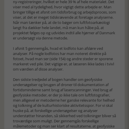
ny-registreringer, hvilket er hele 39 % af hele materialet. Det
viser med al tydelighed, hvor vigtigt dette arbejde er. Man
bringer tillige et afsnit om tidsforbrug og arbejdsproces, som
viser, at det er meget tidskrævende at foretage analyserne.
Når man tænker på, at de to bøger om luftfotoarkæologi
langt fra dækker hele landet, må man kun håbe på, at
projektet følges op og udvides indtil alle hjørner af Danmark
er undersøgt via denne metode.
I afsnit 5 gennemgås, hvad et lodfoto kan afsløre ved
analyser. På nogle lodfotos har man noteret direkte på
fotoet, hvad man ser (side 154) og andre steder er sporene
markeret ved pile. Det vigtige er, at læseren ikke lades i tvivl
om værdien af disse analyser.
Den sidste tredjedel af bogen handler om geofysiske
undersøgelser og brugen af droner til dokumentation af
fortidsminderne samt brug af laserscanninger. Ved brug af
geofysiske metoder, er der jo ikke tale om luftfotografier,
men alligevel er metoderne her ganske relevante for helhed
og tolkning af de kulturhistoriske aktivitetsspor. For vi skal
huske på, at forskellige undersøgelser og analyser
understøtter hinanden, så sikkerhed ved tolkninger bliver så
troværdige som muligt. Der gennemgås forskellige
målemetoder og man ser klart af resultaterne, at geofysiske