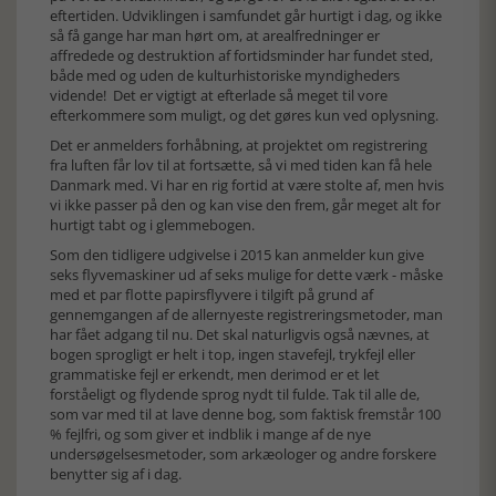
eftertiden. Udviklingen i samfundet går hurtigt i dag, og ikke
så få gange har man hørt om, at arealfredninger er
affredede og destruktion af fortidsminder har fundet sted,
både med og uden de kulturhistoriske myndigheders
vidende! Det er vigtigt at efterlade så meget til vore
efterkommere som muligt, og det gøres kun ved oplysning.
Det er anmelders forhåbning, at projektet om registrering
fra luften får lov til at fortsætte, så vi med tiden kan få hele
Danmark med. Vi har en rig fortid at være stolte af, men hvis
vi ikke passer på den og kan vise den frem, går meget alt for
hurtigt tabt og i glemmebogen.
Som den tidligere udgivelse i 2015 kan anmelder kun give
seks flyvemaskiner ud af seks mulige for dette værk - måske
med et par flotte papirsflyvere i tilgift på grund af
gennemgangen af de allernyeste registreringsmetoder, man
har fået adgang til nu. Det skal naturligvis også nævnes, at
bogen sprogligt er helt i top, ingen stavefejl, trykfejl eller
grammatiske fejl er erkendt, men derimod er et let
forståeligt og flydende sprog nydt til fulde. Tak til alle de,
som var med til at lave denne bog, som faktisk fremstår 100
% fejlfri, og som giver et indblik i mange af de nye
undersøgelsesmetoder, som arkæologer og andre forskere
benytter sig af i dag.