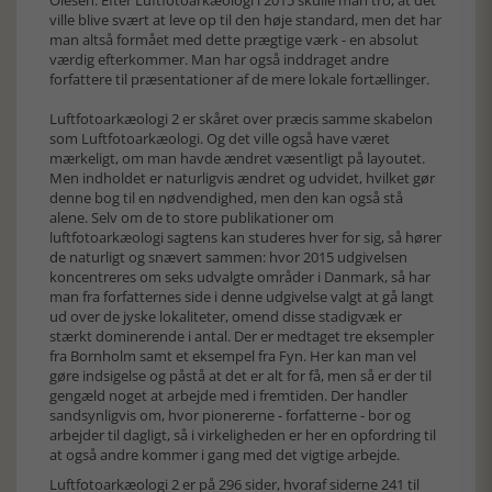
Olesen. Efter Luftfotoarkæologi i 2015 skulle man tro, at det
ville blive svært at leve op til den høje standard, men det har
man altså formået med dette prægtige værk - en absolut
værdig efterkommer. Man har også inddraget andre
forfattere til præsentationer af de mere lokale fortællinger.
Luftfotoarkæologi 2 er skåret over præcis samme skabelon
som Luftfotoarkæologi. Og det ville også have været
mærkeligt, om man havde ændret væsentligt på layoutet.
Men indholdet er naturligvis ændret og udvidet, hvilket gør
denne bog til en nødvendighed, men den kan også stå
alene. Selv om de to store publikationer om
luftfotoarkæologi sagtens kan studeres hver for sig, så hører
de naturligt og snævert sammen: hvor 2015 udgivelsen
koncentreres om seks udvalgte områder i Danmark, så har
man fra forfatternes side i denne udgivelse valgt at gå langt
ud over de jyske lokaliteter, omend disse stadigvæk er
stærkt dominerende i antal. Der er medtaget tre eksempler
fra Bornholm samt et eksempel fra Fyn. Her kan man vel
gøre indsigelse og påstå at det er alt for få, men så er der til
gengæld noget at arbejde med i fremtiden. Der handler
sandsynligvis om, hvor pionererne - forfatterne - bor og
arbejder til dagligt, så i virkeligheden er her en opfordring til
at også andre kommer i gang med det vigtige arbejde.
Luftfotoarkæologi 2 er på 296 sider, hvoraf siderne 241 til