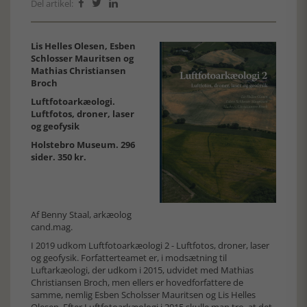
Del artikel:



Lis Helles Olesen, Esben
Schlosser Mauritsen og
Mathias Christiansen
Broch
Luftfotoarkæologi.
Luftfotos, droner, laser
og geofysik
Holstebro Museum. 296
sider. 350 kr.
Af Benny Staal, arkæolog
cand.mag.
I 2019 udkom Luftfotoarkæologi 2 - Luftfotos, droner, laser
og geofysik. Forfatterteamet er, i modsætning til
Luftarkæologi, der udkom i 2015, udvidet med Mathias
Christiansen Broch, men ellers er hovedforfattere de
samme, nemlig Esben Scholsser Mauritsen og Lis Helles