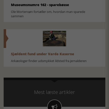
Museumsnumre 162 - sparebøsse
Ole Mortensøn fortæller om, hvordan man sparede
sammen
Sjældent fund under Varde Kaserne
Arkæologer finder udsmykket ildsted fra jernalderen
Mest læste artikler
