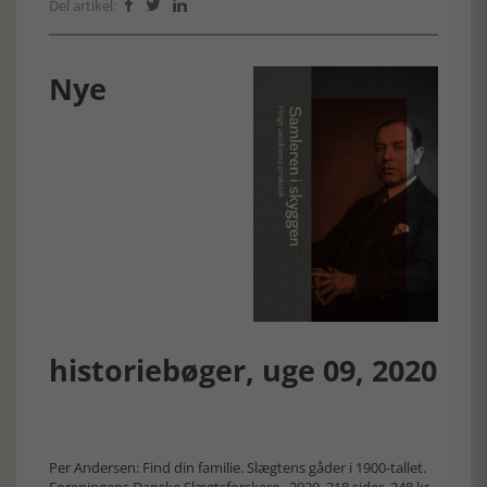
Del artikel:



Nye
historiebøger, uge 09, 2020
Per Andersen: Find din familie. Slægtens gåder i 1900-tallet.
Foreningens Danske Slægtsforskere.. 2020. 218 sider. 248 kr.