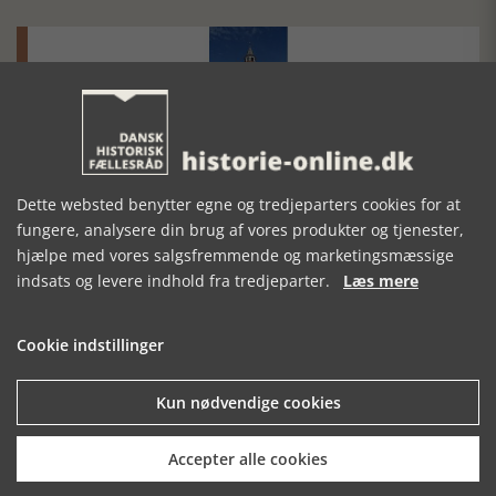
Historisk festival i Faaborg
FOBURGH Faaborg Internationale Historie Festival 2026 30.
Dette websted benytter egne og tredjeparters cookies for at
oktober - 1. november 2026
fungere, analysere din brug af vores produkter og tjenester,
hjælpe med vores salgsfremmende og marketingsmæssige
indsats og levere indhold fra tredjeparter.
Læs mere
Cookie indstillinger
Historiens Aktører 79 - John Reed
Kun nødvendige cookies
Ole Mortensøn fortæller om den amerikanske journalist
Accepter alle cookies