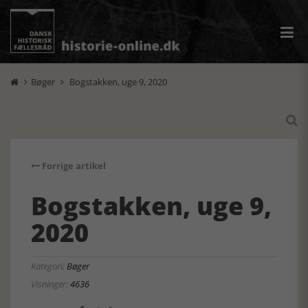
Bøger
Bogstakken, uge 9, 2020



Forrige artikel
Bogstakken, uge 9,
2020
Kategori:
Bøger
Visninger:
4636