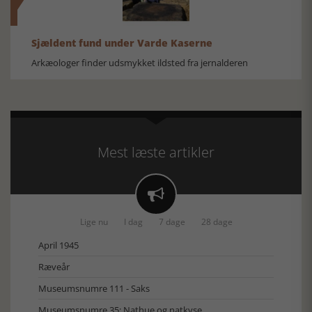
Sjældent fund under Varde Kaserne
Arkæologer finder udsmykket ildsted fra jernalderen
Mest læste artikler

Lige nu
I dag
7 dage
28 dage
April 1945
Ræveår
Museumsnumre 111 - Saks
Museumsnumre 35: Nathue og natkyse