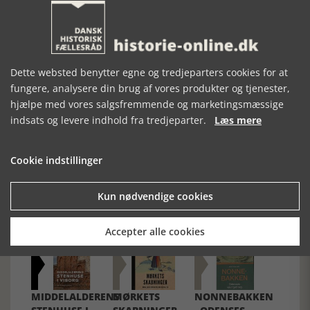
Ordet Opvågning er måske også mere norsk end dansk.
Bogen er skrevet for et bredt publikum, og dens mange små
historier gør den meget velegnet til at græsse i, når man har
brug for et godt eksempel til at forklare de små ting, der
skaber Europas udvikling ind i den moderne tid.
Dette websted benytter egne og tredjeparters cookies for at
fungere, analysere din brug af vores produkter og tjenester,
hjælpe med vores salgsfremmende og marketingsmæssige
indsats og levere indhold fra tredjeparter.
Læs mere
Forrige artikel
Cookie indstillinger
Kun nødvendige cookies
SE RELATEREDE ARTIKLER
Accepter alle cookies
MIDDELALDERENS
MØRKETS
NONNEBAKKEN