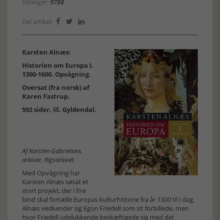
Visninger:
9788
Del artikel:



Karsten Alnæs:
Historien om Europa I.
1300-1600. Opvågning.
Oversat (fra norsk) af
Karen Fastrup.
592 sider, ill.
Gyldendal
.
Af Karsten Gabrielsen,
arkivar, Rigsarkivet.
Med Opvågning har
Karsten Alnæs søsat et
stort projekt, der i fire
bind skal fortælle Europas kulturhistorie fra år 1300 til i dag.
Alnæs vedkender sig Egon Friedell som sit forbillede, men
hvor Friedell udelukkende beskæftigede sig med det