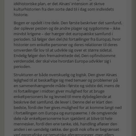
idéhistoriske plan, er det Alnæs’ intension at skrive
kulturhistorien fra den sorte død til i dag som individets
historie.
Bogen er opdelt i tre dele. Den første beskriver det samfund,
der oplever pesten og de andre plager og sygdomme – ikke
mindst krigene – der hærger det europæiske samfund i
perioden. Så følger den del (Ni fortællinger fra Europa), hvor
historier om enkelte personer og deres relationer til deres
omverden får lov til at udvikle sig over et større sidetal.
Endelig følger den fremadrettede del, Den opfindsomme
verdensdel, der skal vise hvordan Europa udvikler sig i
perioden.
Strukturen er både overskuelig og logisk. Den giver Alnæs
lejlighed til at beskæftige sig med temaer og problemer på
en sammenhængende måde i første og sidste del, mens de
ni fortællinger i midten giver mulighed for at bruge
enkeltpersoners liv og levned til mere dybdegående at
beskrive det samfund, de lever i. Denne del er klart den
bedste, fordi der her gives mulighed for at komme langt ned
i fortællingen om Europa og europæerne. I de omgivende
dele når enkeltpersonerne kun sjældent at blive til hele
mennesker, fordi den ene tanke, idé, handling afløser den
anden i en uendelig række, der godt nok ofte er begrænset
ved geografiske og tematiske afgrænsninger, men ellers