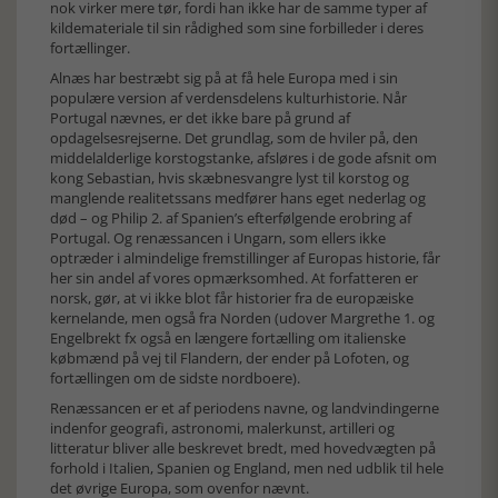
nok virker mere tør, fordi han ikke har de samme typer af
kildemateriale til sin rådighed som sine forbilleder i deres
fortællinger.
Alnæs har bestræbt sig på at få hele Europa med i sin
populære version af verdensdelens kulturhistorie. Når
Portugal nævnes, er det ikke bare på grund af
opdagelsesrejserne. Det grundlag, som de hviler på, den
middelalderlige korstogstanke, afsløres i de gode afsnit om
kong Sebastian, hvis skæbnesvangre lyst til korstog og
manglende realitetssans medfører hans eget nederlag og
død – og Philip 2. af Spanien’s efterfølgende erobring af
Portugal. Og renæssancen i Ungarn, som ellers ikke
optræder i almindelige fremstillinger af Europas historie, får
her sin andel af vores opmærksomhed. At forfatteren er
norsk, gør, at vi ikke blot får historier fra de europæiske
kernelande, men også fra Norden (udover Margrethe 1. og
Engelbrekt fx også en længere fortælling om italienske
købmænd på vej til Flandern, der ender på Lofoten, og
fortællingen om de sidste nordboere).
Renæssancen er et af periodens navne, og landvindingerne
indenfor geografi, astronomi, malerkunst, artilleri og
litteratur bliver alle beskrevet bredt, med hovedvægten på
forhold i Italien, Spanien og England, men ned udblik til hele
det øvrige Europa, som ovenfor nævnt.