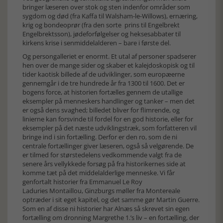
bringer læseren over stok og sten indenfor områder som
sygdom og død (fra Kaffa til Walsham-le-Willows), ernæring,
krig og bondeoprør (fra den sorte prins til Engelbrekt
Engelbrektsson), jødeforfølgelser og heksesabbater til
kirkens krise i senmiddelalderen – bare i første del.
Og persongalleriet er enormt. Et utal af personer spadserer
hen over de mange sider og skaber et kalejdoskopisk og til
tider kaotisk billede af de udviklinger, som europæerne
gennemgår i de tre hundrede år fra 1300 til 1600. Det er
bogens force, at historien fortælles gennem de utallige
eksempler på menneskers handlinger og tanker – men det
er også dens svaghed; billedet bliver for flimrende, og
linierne kan forsvinde til fordel for en god historie, eller for
eksempler på det næste udviklingstræk, som forfatteren vil
bringe ind i sin fortælling. Derfor er den ro, som de ni
centrale fortællinger giver læseren, også så velgørende. De
er tilmed for størstedelens vedkommende valgt fra de
senere års vellykkede forsøg på fra historikernes side at
komme tæt på det middelalderlige menneske. Vi får
genfortalt historier fra Emmanuel Le Roy
Laduries Montaillou, Ginzburgs møller fra Montereale
optræder i sit eget kapitel, og det samme gør Martin Guerre.
Som en af disse ni historier har Alnæs så skrevet sin egen
fortælling om dronning Margrethe 1.’s liv – en fortælling, der