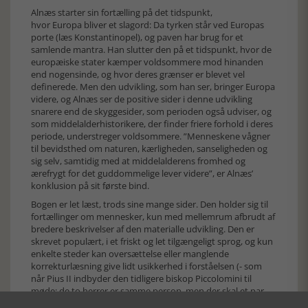
Alnæs starter sin fortælling på det tidspunkt,
hvor Europa bliver et slagord: Da tyrken står ved Europas
porte (læs Konstantinopel), og paven har brug for et
samlende mantra. Han slutter den på et tidspunkt, hvor de
europæiske stater kæmper voldsommere mod hinanden
end nogensinde, og hvor deres grænser er blevet vel
definerede. Men den udvikling, som han ser, bringer Europa
videre, og Alnæs ser de positive sider i denne udvikling
snarere end de skyggesider, som perioden også udviser, og
som middelalderhistorikere, der finder friere forhold i deres
periode, understreger voldsommere. ”Menneskene vågner
til bevidsthed om naturen, kærligheden, sanseligheden og
sig selv, samtidig med at middelalderens fromhed og
ærefrygt for det guddommelige lever videre”, er Alnæs’
konklusion på sit første bind.
Bogen er let læst, trods sine mange sider. Den holder sig til
fortællinger om mennesker, kun med mellemrum afbrudt af
bredere beskrivelser af den materialle udvikling. Den er
skrevet populært, i et friskt og let tilgængeligt sprog, og kun
enkelte steder kan oversættelse eller manglende
korrekturlæsning give lidt usikkerhed i forståelsen (- som
når Pius II indbyder den tidligere biskop Piccolomini til
møde; de to herrer er samme person, men der skal et par
kommaer mere til for at gøre det forståeligt).