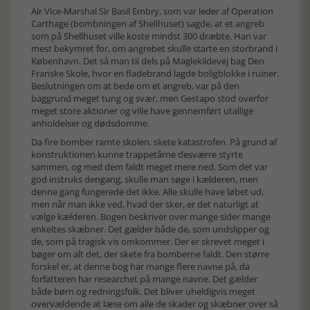
Air Vice-Marshal Sir Basil Embry, som var leder af Operation
Carthage (bombningen af Shellhuset) sagde, at et angreb
som på Shellhuset ville koste mindst 300 dræbte. Han var
mest bekymret for, om angrebet skulle starte en storbrand i
København. Det så man til dels på Maglekildevej bag Den
Franske Skole, hvor en fladebrand lagde boligblokke i ruiner.
Beslutningen om at bede om et angreb, var på den
baggrund meget tung og svær, men Gestapo stod overfor
meget store aktioner og ville have gennemført utallige
anholdelser og dødsdomme.
Da fire bomber ramte skolen, skete katastrofen. På grund af
konstruktionen kunne trappetårne desværre styrte
sammen, og med dem faldt meget mere ned. Som det var
god instruks dengang, skulle man søge i kælderen, men
denne gang fungerede det ikke. Alle skulle have løbet ud,
men når man ikke ved, hvad der sker, er det naturligt at
vælge kælderen. Bogen beskriver over mange sider mange
enkeltes skæbner. Det gælder både de, som undslipper og
de, som på tragisk vis omkommer. Der er skrevet meget i
bøger om alt det, der skete fra bomberne faldt. Den større
forskel er, at denne bog har mange flere navne på, da
forfatteren har researchet på mange navne. Det gælder
både børn og redningsfolk. Det bliver uheldigvis meget
overvældende at læse om alle de skader og skæbner over så