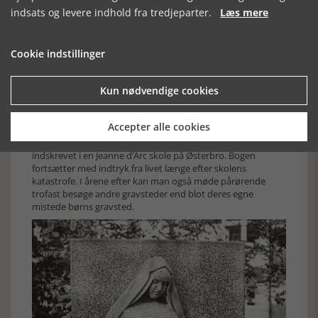
indsats og levere indhold fra tredjeparter.
Læs mere
Engelske flyvere, anført af vicemarskal Basil Embry, besøgte
stedet for skolen for at vise respekt og tale med efterladte.
Efterfølgende afholdt RAF er flyvestævne til fordel for
Cookie indstillinger
bombeofrene. Der kom mere end 250.000 tilskuere
Først ville man genopbygge skolen for erstatninger, og
Kun nødvendige cookies
statens fond for skrigsskade kunne godt skabe grobund for
en ny skole, men som Søster Margrethe skrev i et brev til
børns forældre, så ville der ikke være katolske lærerinder
Accepter alle cookies
nok til en ny skole. Det var et krav, at både lærerinder og
elever skulle være katolikker. Derfor blev alle børnene
indskrevet i en Jeanne d’Arc skole på Østerbro. Bogen
fortsætter med indtryk fra livet længe efter skolens
katastrofe. I årene efter kan man også møde pårørende
trofast besøge andre gravsteder end blot deres egne
mistede børns gravsted.