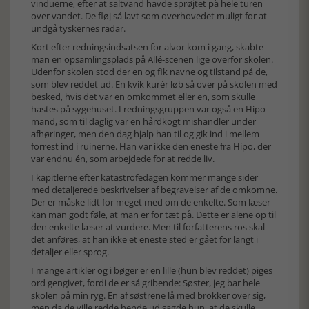
vinduerne, efter at saltvand havde sprøjtet på hele turen
over vandet. De fløj så lavt som overhovedet muligt for at
undgå tyskernes radar.
Kort efter redningsindsatsen for alvor kom i gang, skabte
man en opsamlingsplads på Allé-scenen lige overfor skolen.
Udenfor skolen stod der en og fik navne og tilstand på de,
som blev reddet ud. En kvik kurér løb så over på skolen med
besked, hvis det var en omkommet eller en, som skulle
hastes på sygehuset. I redningsgruppen var også en Hipo-
mand, som til daglig var en hårdkogt mishandler under
afhøringer, men den dag hjalp han til og gik ind i mellem
forrest ind i ruinerne. Han var ikke den eneste fra Hipo, der
var endnu én, som arbejdede for at redde liv.
I kapitlerne efter katastrofedagen kommer mange sider
med detaljerede beskrivelser af begravelser af de omkomne.
Der er måske lidt for meget med om de enkelte. Som læser
kan man godt føle, at man er for tæt på. Dette er alene op til
den enkelte læser at vurdere. Men til forfatterens ros skal
det anføres, at han ikke et eneste sted er gået for langt i
detaljer eller sprog.
I mange artikler og i bøger er en lille (hun blev reddet) piges
ord gengivet, fordi de er så gribende: Søster, jeg bar hele
skolen på min ryg. En af søstrene lå med brokker over sig,
men da de ville redde hende ud sagde hun, at de skulle