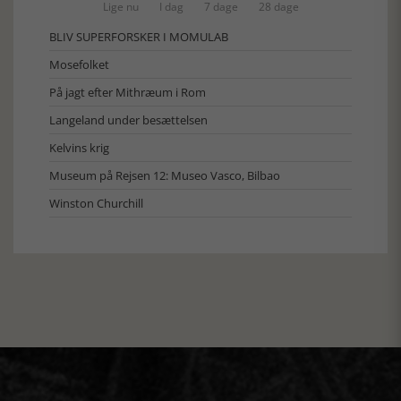
Lige nu
I dag
7 dage
28 dage
BLIV SUPERFORSKER I MOMULAB
Mosefolket
På jagt efter Mithræum i Rom
Langeland under besættelsen
Kelvins krig
Museum på Rejsen 12: Museo Vasco, Bilbao
Winston Churchill