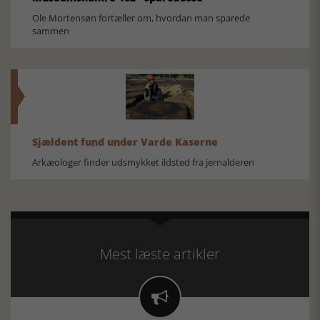
Ole Mortensøn fortæller om, hvordan man sparede
sammen
Sjældent fund under Varde Kaserne
Arkæologer finder udsmykket ildsted fra jernalderen
Mest læste artikler
