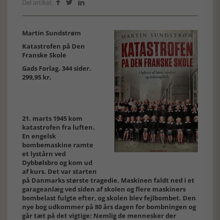
Del artikel:



Martin Sundstrøm
Katastrofen på Den
Franske Skole
Gads Forlag. 344 sider.
299,95 kr.
21. marts 1945 kom
katastrofen fra luften.
En engelsk
bombemaskine ramte
et lystårn ved
Dybbølsbro og kom ud
af kurs. Det var starten
på Danmarks største tragedie. Maskinen faldt ned i et
garageanlæg ved siden af skolen og flere maskiners
bombelast fulgte efter, og skolen blev fejlbombet. Den
nye bog udkommer på 80 års dagen for bombningen og
går tæt på det vigtige: Nemlig de mennesker der