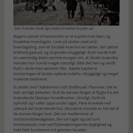
Den Franske Skole lige inden branden bryder ud
Bogens optakt til katastrofen er et kapitel med børn og
forældres hverdagsliv. Livet på skolen med små
hverdagsting, som et forslået knæ hos en søster, der sætter
kridhvid gaze på, og så ganske uhyggeligt: Ruth havde haft
en væmmelig drøm samme morgen om, at skolen brændte.
Hendes mor havde meget naturligt slået det hen og sendt
Ruth i skole med søsteren Ella. Næste kapitel er
bombningen af skolen oplevet indefra. Uhyggeligt og meget
malende beskrevet.
Et andet sted i København står Shellhuset i flammer. Det er
helt utroligt lykkedes 18 af de danske fanger at flygte fra det
brændende Gestapo hovedkvarter. Utroligt, fordi de
opholdt sig i celler oppe under taget. Flere kravlede ned
udenpå det brændende hus. Desværre mistede en hel del af
de danske fanger livet. Det var medlemmer af
modstandsbevægelsen, der var taget og sad som
bombeskjold, men ved flybesætningernes dygtighed og
held faldt bomberne ind gennem facaden.