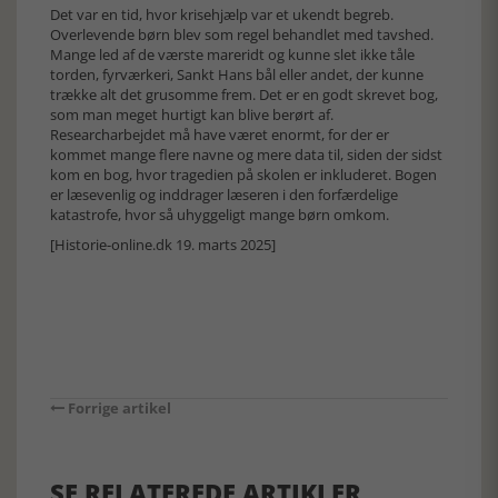
Det var en tid, hvor krisehjælp var et ukendt begreb.
Overlevende børn blev som regel behandlet med tavshed.
Mange led af de værste mareridt og kunne slet ikke tåle
torden, fyrværkeri, Sankt Hans bål eller andet, der kunne
trække alt det grusomme frem. Det er en godt skrevet bog,
som man meget hurtigt kan blive berørt af.
Researcharbejdet må have været enormt, for der er
kommet mange flere navne og mere data til, siden der sidst
kom en bog, hvor tragedien på skolen er inkluderet. Bogen
er læsevenlig og inddrager læseren i den forfærdelige
katastrofe, hvor så uhyggeligt mange børn omkom.
[Historie-online.dk 19. marts 2025]
Forrige artikel
SE RELATEREDE ARTIKLER