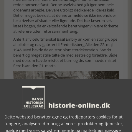
redde børnene først. Denne uselviskhed gik igennem hele
ordenens arbejde. De vare utroligt dedikerede i deres kald.
Det er meget bevidst, at denne anmeldelse ikke indeholder
beskrivelser af skader eller lignende. Det bør læseren selv
læse i bogen, da enkeltstående beretninger vil være forkerte
at referere uden rette sammenhæng.
Anført af viceluftmarskal Basil Embry ankom en stor gruppe
af piloter og navigatører til Frederiksberg Alle den 22. maj
1945. Med havde de en stor blomsterdekoration. Stærkt
berørt og meget stille talte de med søstre og forældre. Både
med de som havde mistet et barn og de, som havde mistet
flere børn den 21. marts.
Dette websted benytter egne og tredjeparters cookies for at
fungere, analysere din brug af vores produkter og tjenester,
hjælpe med vores salgsfremmende og marketingsmæssige