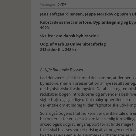
Visninger:
6784
Jens Toftgaard Jensen, Jeppe Norskov og Søren Bi
Købstadens metamorfose. Byplanlægning og bypl
1920.
Skrifter om dansk byhistorie 2.
Udg. af Aarhus Universitetsforlag
213 sider ill., 248 kr.
Af
Uffe Barsballe Thyssen
Lad det være slået fast med det samme, at der her ikk
byhistorie, men en præsentation af nye resultater o
det byhistoriske forskningsfelt. Databaser og tematisk
redskaber bogen introducerer og anvender i beskrive
sigter højt, og siger lige ud, at målgruppen ikke er de
der er tale om et bidrag til den faghistoriske udvikling
Som også bogens titel indikerer, er der ikke tale om e
historikere. Her er ikke tale om læsevenlig formidling,
arkæologisk udgravningsrapport for at finde mage ti
tallet skal bl.a. ses som et udslag af, at bogen er et l
kvarter i Den Gamle By, Danmarks Købstadsmuseum