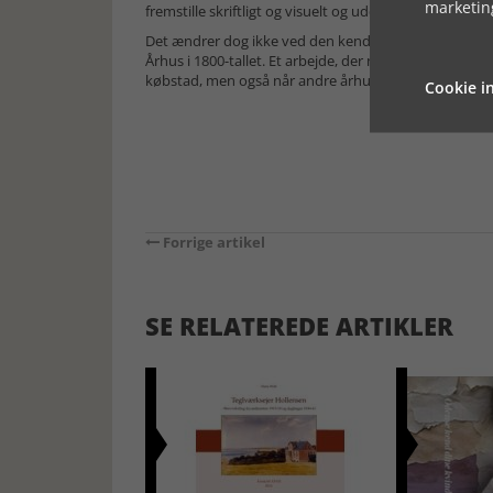
marketin
fremstille skriftligt og visuelt og uddrage konklusione
Det ændrer dog ikke ved den kendsgerning, at der he
Århus i 1800-tallet. Et arbejde, der naturligt vil blive s
købstad, men også når andre århushistorikere skal ha
Cookie in
Forrige artikel
SE RELATEREDE ARTIKLER