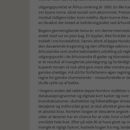
Udgangspunktet er Århus omkring år 1800. En lille h
om byens torve, såvel socialt som økonomisk. Presset p
modsat tidligere tider, kom indefra. Byen kunne ikke 
en tilvækst der betød at befolkningstallet ved århundr
Bogens gennemgående tema er, om denne menneskemas
andet sted var en plan bag. En byplan, ikke forståe
inddelt i tre hovedafsnit. Første afsnit af Jeppe No
den daværende lovgivning og den offentlige sektors 
århusianske som andre købstæders udvikling på reg
udgangspunkt i de århusianske Ø-gader og Marselis
er et resultat af manglende planlægning og forskelligt
kuperet terræn vil nok altid give mere eller mindre p
ganske uheldige, må stå for forfatterens egen regning
regne for ganske charmerende – niveauforskelle er der 
skulle cykle op af bakke.
I bogens anden del rækker Jeppe Norskov stafetten v
databaseprogrammer og digitale kort kaster sig over
brandtaksationer, skattelister og folketællinger driv
detaljeret og indforstået grad, at skal afsnittet give
et absolut krav. Kortene i bogen er desværre angive
uden at læseren har en chance for at vide, hvor vi b
området hele livet. Efter på side 90 at have givet op o
mangle et rigtigt bykort, kastede bogen fra mig, land