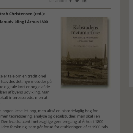
Del artikel:



tsch Christensen (red.):
anudvikling i Århus 1800-
e er tale om en traditionel
g, hævdes det, nye metoder på
e digitale kort er nogle af de
lsen af byens udvikling. Man
 lokalt interesserede, men at
.
n nogen læse-let-bog, men altså en historiefaglig bog for
 men teoretisering, analyse og detailstudier, man skal i en
l. Den kvadratcentimeteragtige gennemgang af Århus i 1800-
ed i den forskning, som går forud for etableringen af et 1900-tals
.