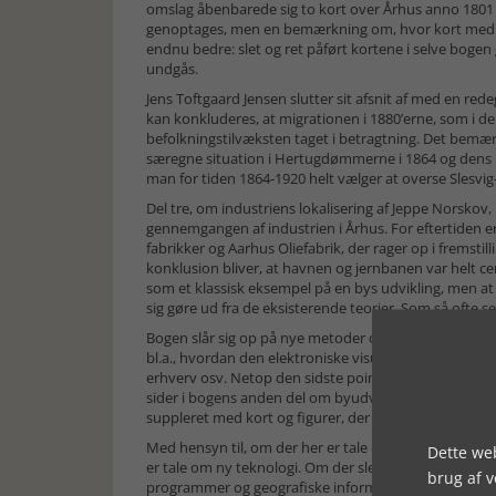
omslag åbenbarede sig to kort over Århus anno 1801
genoptages, men en bemærkning om, hvor kort med ga
endnu bedre: slet og ret påført kortene i selve boge
undgås.
Jens Toftgaard Jensen slutter sit afsnit af med en red
kan konkluderes, at migrationen i 1880’erne, som i de t
befolkningstilvæksten taget i betragtning. Det bemærke
særegne situation i Hertugdømmerne i 1864 og dens indf
man for tiden 1864-1920 helt vælger at overse Slesvig
Del tre, om industriens lokalisering af Jeppe Norskov,
gennemgangen af industrien i Århus. For eftertiden e
fabrikker og Aarhus Oliefabrik, der rager op i fremst
konklusion bliver, at havnen og jernbanen var helt cen
som et klassisk eksempel på en bys udvikling, men at 
sig gøre ud fra de eksisterende teorier. Som så ofte s
Bogen slår sig op på nye metoder og tilgange i forstå
bl.a., hvordan den elektroniske visualisering i højer
erhverv osv. Netop den sidste pointe kommer bogen pa
sider i bogens anden del om byudviklingen i Århus er
suppleret med kort og figurer, der langt hen af vejen 
Med hensyn til, om der her er tale om nye metoder, sy
Dette web
er tale om ny teknologi. Om der slet og ret ikke blot e
brug af 
programmer og geografiske informationssystemer. Hist