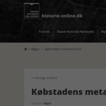
Forside
Dansk Historisk Fællesråd
Nyh
Bøger
Købstadens metamorfose


Forrige artikel
Købstadens met
Kategori:
Bøger