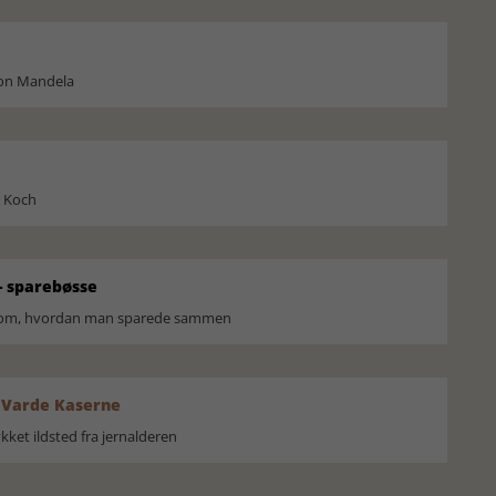
son Mandela
l Koch
 sparebøsse
r om, hvordan man sparede sammen
 Varde Kaserne
ket ildsted fra jernalderen