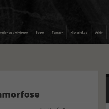
eder og aktiviteter
Bøger
Temaer
HistorieLab
Arkiv
amorfose