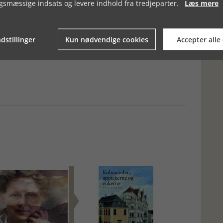
gsmæssige indsats og levere indhold fra tredjeparter.
Læs mere
rne heraf.
r foreligger et endog meget grundigt værk om byudviklingen i
kelet til, ikke blot når Den Gamle By realiserer sin 1900-tals
ve bygeografiens detaljer på plads.
dstillinger
Kun nødvendige cookies
Accepter alle