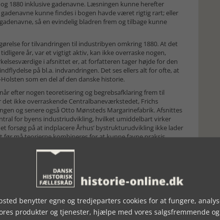
 og 1880 inklusive gadenavne. Læsningen kunne herefter
denavne kunne findes i bogen havde været rigtig rart; eller
n gadenavne, så en evindelig bladren frem og tilbage kunne
egørelse for tilvandringen til industribyen omkring 1880. At det
idligere år, var et vigtigt aktiv, kan ikke overraske nogen,
lsesværdige i afsnittet er, at forfatteren tager højde for den
lydelse på bl.a. indvandringen. Det ses ellers alt for ofte, at
-Holsten som en del af den danske historie.
 når efter nogen teoretisering og begrebsafklaring frem til
r det ikke overraskende Centralbaneværkstedet, Frichs
illingen og senere også Otto Mønsteds Margarinefabrik. Afsnittes
tral for byens industriudvikling, hvilket umiddelbart virker
et forsøg på at indplacere Århus’ bystrukturudvikling ikke lader
et før må teorierne kombineres for at kunne favne praksis.
elsen af forandringen af byens rumlige strukturer og vægter
e grad end ord kan kortlægge skiftende mønstre i beboelse,
radoksalt nok selv til at blive det bedste eksempel på. De 80
 ofte meget tung læsning, men heldigvis er de mange ord
overflødiggør de detaljerede beskrivelser.
nes det at være rimeligt at rejse spørgsmålet om her ikke blot
sted benytter egne og tredjeparters cookies for at fungere, analys
r tale om, at blyant og papir er erstattet af elektroniske
vores produkter og tjenester, hjælpe med vores salgsfremmende og
orikere har til alle tider indsamlet massedata og forsøgt at