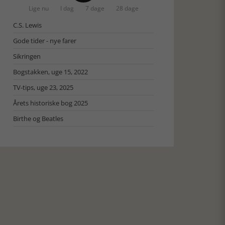
Lige nu
I dag
7 dage
28 dage
C.S. Lewis
Gode tider - nye farer
Sikringen
Bogstakken, uge 15, 2022
TV-tips, uge 23, 2025
Årets historiske bog 2025
Birthe og Beatles