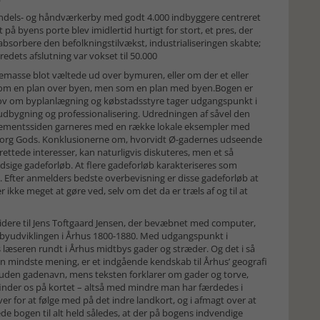
andels- og håndværkerby med godt 4.000 indbyggere centreret
å byens porte blev imidlertid hurtigt for stort, et pres, der
absorbere den befolkningstilvækst, industrialiseringen skabte;
edets afslutning var vokset til 50.000
se blot væltede ud over bymuren, eller om der et eller
t som en plan over byen, men som en plan med byen.Bogen er
rskov om byplanlægning og købstadsstyre tager udgangspunkt i
udbygning og professionalisering. Udredningen af såvel den
lementssiden garneres med en række lokale eksempler med
borg Gods. Konklusionerne om, hvorvidt Ø-gadernes udseende
rettede interesser, kan naturligvis diskuteres, men et så
udsige gadeforløb. At flere gadeforløb karakteriseres som
. Efter anmelders bedste overbevisning er disse gadeforløb at
ikke meget at gøre ved, selv om det da er træls af og til at
idere til Jens Toftgaard Jensen, der bevæbnet med computer,
 byudviklingen i Århus 1800-1880. Med udgangspunkt i
es læseren rundt i Århus midtbys gader og stræder. Og det i så
 den mindste mening, er et indgående kendskab til Århus’ geografi
t uden gadenavn, mens teksten forklarer om gader og torve,
efinder os på kortet – altså med mindre man har færdedes i
ver for at følge med på det indre landkort, og i afmagt over at
ede bogen til alt held således, at der på bogens indvendige