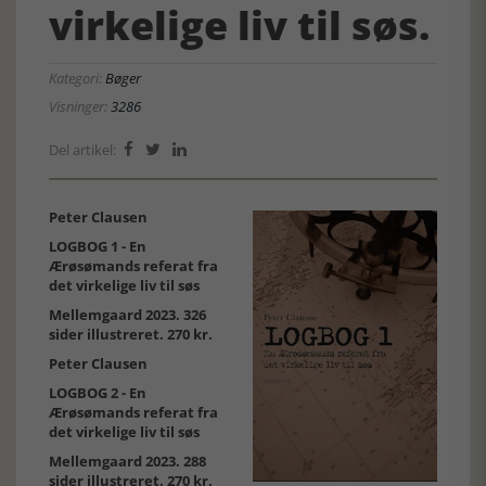
virkelige liv til søs.
Kategori:
Bøger
Visninger:
3286
Del artikel:



Peter Clausen
LOGBOG 1 - En
Ærøsømands referat fra
det virkelige liv til søs
Mellemgaard 2023. 326
sider illustreret. 270 kr.
Peter Clausen
LOGBOG 2 - En
Ærøsømands referat fra
det virkelige liv til søs
Mellemgaard 2023. 288
sider illustreret. 270 kr.