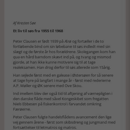
Af Kresten Søe
Et liv til søs fra 1955 til 1968
Peter Clausen er født 1939 på Ærø og fortæller i de to
fortløbende bind om sin løbebane til søs indledt med sin
slægt og de første år hos forældrene. Skolegangen kom han
qua en hård barndom skævt ind på, og tvang og mismod
gjorde, at han ikke kunne motivere sig til at tage
realeksamen. Han drog derfor til søs allerede som 15årig.
Han sejlede først med en galease i Østersøen for så senere
at tage hyre på langfart i mange år - først med rederierne
A.P. Møller og ØK senere med Ove Skou.
Ind imellem blev der også tid til aftjening af værnepligten i
den danske flåde med såvel Kongeskibet som fregatten
Niels Ebbesen på fiskerikontrol i farvandet omkring
Færøerne.
Peter Clausen fulgte handelsflådens avancement den lige
vej gennem årene - først som skibsdreng og jungmand med
fortsættelser til letmatros og matros.