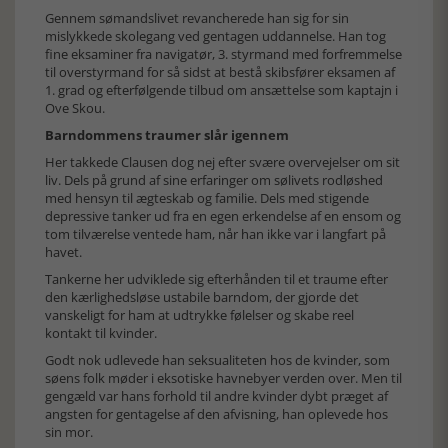
Gennem sømandslivet revancherede han sig for sin
mislykkede skolegang ved gentagen uddannelse. Han tog
fine eksaminer fra navigatør, 3. styrmand med forfremmelse
til overstyrmand for så sidst at bestå skibsfører eksamen af
1. grad og efterfølgende tilbud om ansættelse som kaptajn i
Ove Skou.
Barndommens traumer slår igennem
Her takkede Clausen dog nej efter svære overvejelser om sit
liv. Dels på grund af sine erfaringer om sølivets rodløshed
med hensyn til ægteskab og familie. Dels med stigende
depressive tanker ud fra en egen erkendelse af en ensom og
tom tilværelse ventede ham, når han ikke var i langfart på
havet.
Tankerne her udviklede sig efterhånden til et traume efter
den kærlighedsløse ustabile barndom, der gjorde det
vanskeligt for ham at udtrykke følelser og skabe reel
kontakt til kvinder.
Godt nok udlevede han seksualiteten hos de kvinder, som
søens folk møder i eksotiske havnebyer verden over. Men til
gengæld var hans forhold til andre kvinder dybt præget af
angsten for gentagelse af den afvisning, han oplevede hos
sin mor.