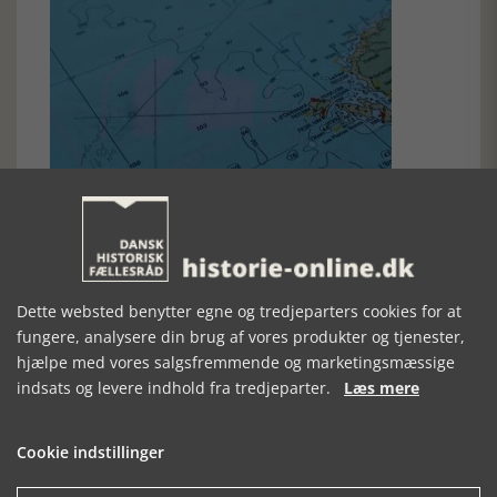
Dette websted benytter egne og tredjeparters cookies for at
fungere, analysere din brug af vores produkter og tjenester,
Vurdering og målgruppe
hjælpe med vores salgsfremmende og marketingsmæssige
Alt i alt giver det to erindringsbind en fin skildring af en
indsats og levere indhold fra tredjeparter.
Læs mere
udviklingshistorie fra barn til ung og voksen under
vanskelige og udfordrende forhold. Samtidigt formidler
Peter Clausen et fint facetteret indblik i en meget
Cookie indstillinger
interessant periode, hvor dansk søfartshistorie og skibsfart
var i rivende udvikling.