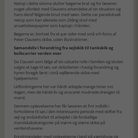
Netop i dette skisma slutter bøgerne brat og for læseren
noget uforløst med Clausens erkendelse af sin situation og
hans deraf følgende brud med søen. Dette var paradoksalt
netop som han allerede som 29årig stod med
ansættelsespapirer som kaptajn i hånden.
Bøgerne er, bortset fra et par sider med små s/h fotos af
Peter Clausens skibe, uden illustrationer.
Sømandsliv i forandring fra sejlskib til tankskib og
bulkcarrier verden over
Da Clausen som følge af sin udsatte rolle i familien og skolen
valgte at tage til søs, var skibsfarten i hastig forandring og
hyren foregik først i små sejlførende skibe med
hjælpemotor.
Udfordringerne her var hårdt arbejde mange timer om
dagen, men de hårde liv og ansvaret modnede drengen til
mand.
Gennem oplevelserne her får læseren et fint indblik i
forholdene til søs i den interessante periode med skiftet fra
sejl og småskibsfart til arbejdet i de forskellige
mandskabskategorier på større og større skibe på
verdenshavene.
Erindringsdelen med oplevelserne i land på værtshuse og