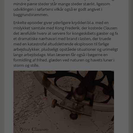
mindre pæne steder står mange steder stærkt, ligesom
udviklingen i søfartens vilkår også er godt angivet i
baggrundsrammen.
Enkelte episoder giver yderligere krydderi bl.a. med en
mislykket samtale med Kong Frederik, der kostede Clausen
det ærefulde hverv at servere for kongeskibets gæster og fx
et dramatiske nærhavari med brand i lasten, der truede
med en katastrofal altudslettende eksplosion til farlige
arbejdsulykker, pludseligt opståede situationer og urimeligt
lange arbejdsdage. Man læseren får også i bøgerne en
formidling af frihed, glæden ved naturen og havets luner i
storm og stille.