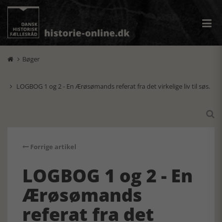
Bøger

LOGBOG 1 og 2 - En Ærøsømands referat fra det virkelige liv til søs.


Forrige artikel
LOGBOG 1 og 2 - En
Ærøsømands
referat fra det