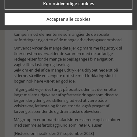
Kun nødvendige cookies
Clausen er en god og reflekterende iagttager med et vågent
blik for detaljer og et stort anlæg for rettidig omhu i arbejdet
på sine skibe, men efterlader også et indtryk af et menneske
Accepter alle cookies
med et meget introvert smerteligt blik for egne mangler.
Skildringen af sølivets vilkår og facetter er fint såvel i
kampen mod elementerne som angående de sociale
udfordringer og arten af de mange arbejdsopgaver ombord.
Omvendt virker de mange detaljer og maritime fagudtryk til
tider næsten overvældende sammen med de udførlige
redegørelser for de mange arbejdsgange i fx navigation,
vagtskifter, lastning og losning.
Selv om en del af de mange udtryk er uddybet nederst på
siderne, så ville en længere ordliste med forklaring sidst i
bogen nok have været en god ide.
Til gengæld vejer det tungt på positivsiden, at der er ofte
langt mellem udgivelser af søfartserindringer som disse to
bøger, der yderligere skiller sig ud ved at være både
velskrevne, letlæste og for en stor del også præget af
farverige, spændende og dramatiske oplevelser.
Målgruppen er primært søfartsinteresserede og fx seniorer
med samme søfartsbaggrund som Peter Clausen.
[Historie-online.dk, den 27. september 2023]