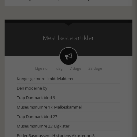
Mest læste artikler

Lige nu
I dag
7 dage
28 dage
Kongelige mord i middelalderen
Den moderne by
Trap Danmark bind 9
Museumsnumre 17: Malkeskammel
Trap Danmark bind 27
Museumsnumre 23: Ligkister
Peder Rasmussen - Historiens Aktører nr. 3