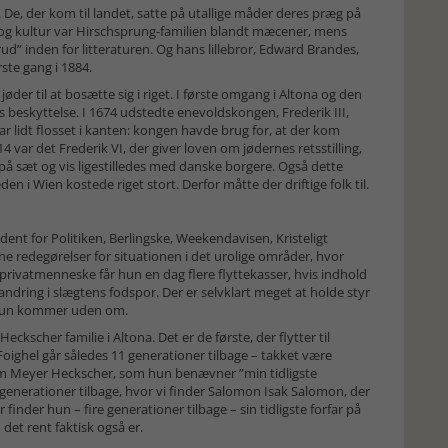
De, der kom til landet, satte på utallige måder deres præg på
og kultur var Hirschsprung-familien blandt mæcener, mens
inden for litteraturen. Og hans lillebror, Edward Brandes,
ste gang i 1884.
øder til at bosætte sig i riget. I første omgang i Altona og den
s beskyttelse. I 1674 udstedte enevoldskongen, Frederik III,
var lidt flosset i kanten: kongen havde brug for, at der kom
814 var det Frederik VI, der giver loven om jødernes retsstilling,
sæt og vis ligestilledes med danske borgere. Også dette
 i Wien kostede riget stort. Derfor måtte der driftige folk til.
t for Politiken, Berlingske, Weekendavisen, Kristeligt
ne redegørelser for situationen i det urolige områder, hvor
privatmenneske får hun en dag flere flyttekasser, hvis indhold
dring i slægtens fodspor. Der er selvklart meget at holde styr
e, hun kommer uden om.
ckscher familie i Altona. Det er de første, der flytter til
ghel går således 11 generationer tilbage – takket være
raim Meyer Heckscher, som hun benævner ”min tidligste
generationer tilbage, hvor vi finder Salomon Isak Salomon, der
r finder hun – fire generationer tilbage – sin tidligste forfar på
det rent faktisk også er.