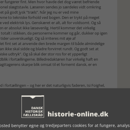
 der fungerer fint. Men hvor havde det dog været befriende
itionel slægtstavle. Læseren sendes jo særdeles vidt omkring
t på godt jysk ”træls”. Når jeg nu er ved mine
vne to tekniske forhold ved bogen. Den er trykt på meget
 ved elektrisk lys. Genskæret er alt, alt for voldsomt. Og så
en er absolut ikke læsevenlig. Hertil kommer det virkelig
e totalt i stikken, da personerne kommer og går, dukker op igen
er uoverskueligt. Og så irriteres mit øje af
et fint set at anvende den brede margen til både almindelige
kke skal sidde og bladre forvirret rundt. Og godt set at
iske udtryk”. Og så skal der stor ros for et ypperligt
dblik i fortællingerne. Billedredaktøren har virkelig haft en
agttagerens skarpe blik omsat til et fornemt dansk, er en
 fortællingen – og her er det naturligvis faderen, Isi Foighel,
v født i Tyskland (1927) med rumænsk far og dansk mor. Her
ke befolkning, da nazisterne satte deres terror ind. Moderen
hjem til Danmark. Faderen var havnet i kriminalitet, så hun
orfatteren til at konkludere: ”Min farmors intuition både med
 fremmarch redder hende, hendes børn og dermed også
illioner af europæiske jøder under Holocaust”. (S.257). Men
april 1940.
sted benytter egne og tredjeparters cookies for at fungere, analys
– og går yderligere ud i en række sidelinjer, der er ganske