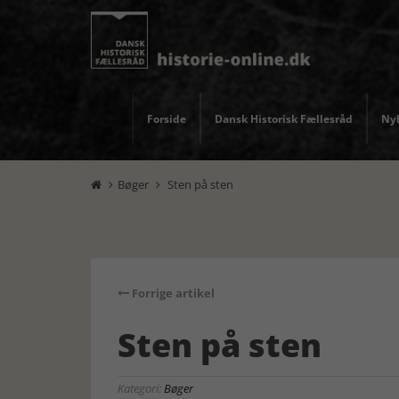
Forside
Dansk Historisk Fællesråd
Nyh
Bøger
Sten på sten


Forrige artikel
Sten på sten
Kategori:
Bøger