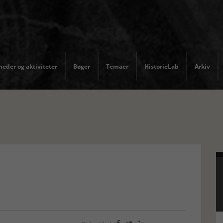
eder og aktiviteter
Bøger
Temaer
HistorieLab
Arkiv