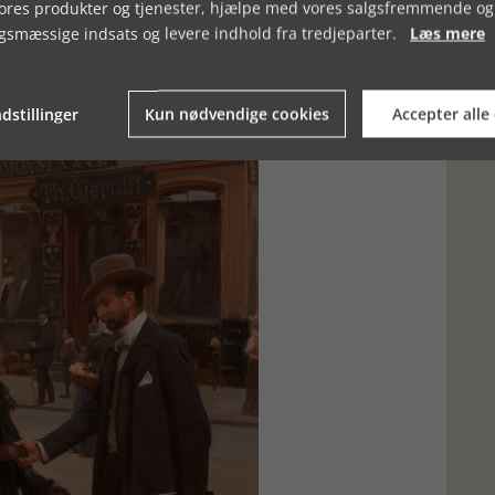
vores produkter og tjenester, hjælpe med vores salgsfremmende og
e moderne jødiske liv. Det danner grobund for flere konflikter.
gsmæssige indsats og levere indhold fra tredjeparter.
Læs mere
els bog: ”En sten for Eva”.
dstillinger
Kun nødvendige cookies
Accepter alle