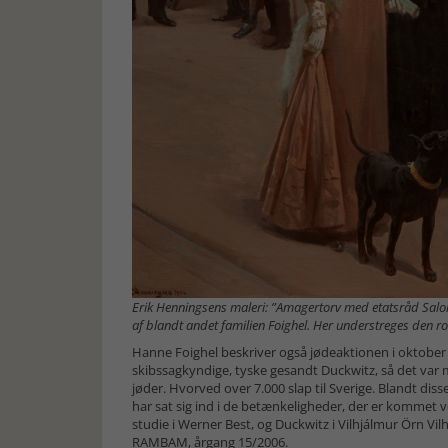
Erik Henningsens maleri: ”Amagertorv med etatsråd Salo
af blandt andet familien Foighel. Her understreges den ro
Hanne Foighel beskriver også jødeaktionen i oktober
skibssagkyndige, tyske gesandt Duckwitz, så det var 
jøder. Hvorved over 7.000 slap til Sverige. Blandt diss
har sat sig ind i de betænkeligheder, der er kommet v
studie i Werner Best, og Duckwitz i Vilhjálmur Örn Vilh
RAMBAM, årgang 15/2006.