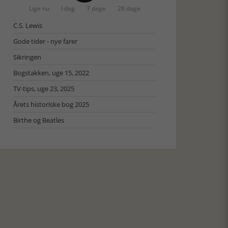
Lige nu
I dag
7 dage
28 dage
C.S. Lewis
Gode tider - nye farer
Sikringen
Bogstakken, uge 15, 2022
TV-tips, uge 23, 2025
Årets historiske bog 2025
Birthe og Beatles