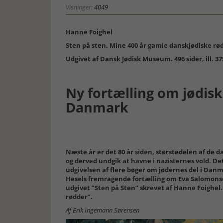
Visninger:
4049
Hanne Foighel
Sten på sten. Mine 400 år gamle danskjødiske rø
Udgivet af Dansk Jødisk Museum. 496 sider, ill. 37
Ny fortælling om jødisk 
Danmark
Næste år er det 80 år siden, størstedelen af de da
og derved undgik at havne i nazisternes vold. Det
udgivelsen af flere bøger om jødernes del i Dan
Hesels fremragende fortælling om Eva Salomonse
udgivet ”Sten på Sten” skrevet af Hanne Foighel
rødder”.
Af Erik Ingemann Sørensen