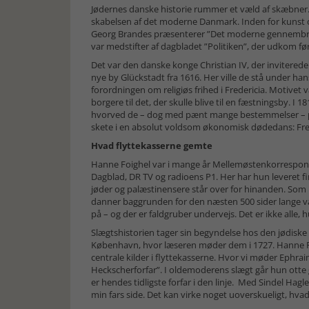
Jødernes danske historie rummer et væld af skæbner. 
skabelsen af det moderne Danmark. Inden for kunst 
Georg Brandes præsenterer ”Det moderne gennembrud” 
var medstifter af dagbladet ”Politiken”, der udkom før
Det var den danske konge Christian IV, der inviterede j
nye by Glückstadt fra 1616. Her ville de stå under han
forordningen om religiøs frihed i Fredericia. Motivet 
borgere til det, der skulle blive til en fæstningsby. I 1
hvorved de – dog med pænt mange bestemmelser – på 
skete i en absolut voldsom økonomisk dødedans: Freden
Hvad flyttekasserne gemte
Hanne Foighel var i mange år Mellemøstenkorresponden
Dagblad, DR TV og radioens P1. Her har hun leveret fi
jøder og palæstinensere står over for hinanden. Som 
danner baggrunden for den næsten 500 sider lange van
på – og der er faldgruber undervejs. Det er ikke all
Slægtshistorien tager sin begyndelse hos den jødiske He
København, hvor læseren møder dem i 1727. Hanne Foi
centrale kilder i flyttekasserne. Hvor vi møder Eph
Heckscherforfar”. I oldemoderens slægt går hun otte 
er hendes tidligste forfar i den linje. Med Sindel Hagle
min fars side. Det kan virke noget uoverskueligt, hvad 