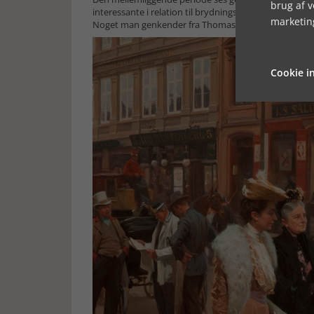
brug af 
interessante i relation til brydningstiderne i det mer
marketin
Noget man genkender fra Thomas Harders og Lene Hes
Cookie in