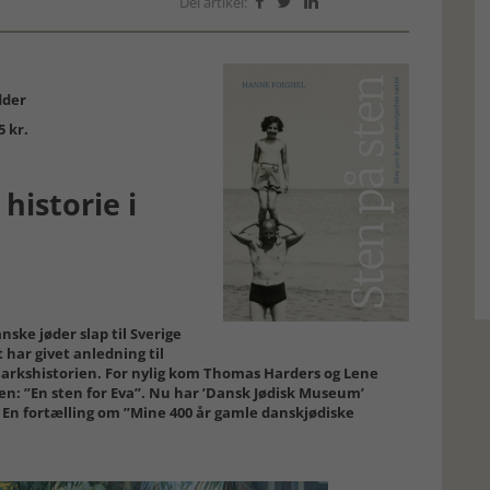
Del artikel:



dder
5 kr.
historie i
nske jøder slap til Sverige
 har givet anledning til
markshistorien. For nylig kom Thomas Harders og Lene
n: ”En sten for Eva”. Nu har ’Dansk Jødisk Museum’
. En fortælling om ”Mine 400 år gamle danskjødiske