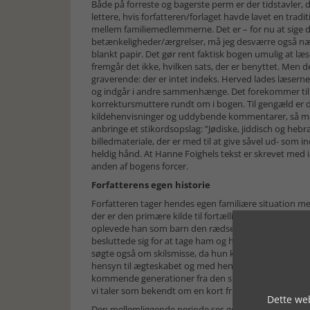
Både på forreste og bagerste perm er der tidstavler,
lettere, hvis forfatteren/forlaget havde lavet en trad
mellem familiemedlemmerne. Det er – for nu at sige de
betænkeligheder/ærgrelser, må jeg desværre også næ
blankt papir. Det gør rent faktisk bogen umulig at læse
fremgår det ikke, hvilken sats, der er benyttet. Men d
graverende: der er intet indeks. Herved lades læsern
og indgår i andre sammenhænge. Det forekommer til tid
korrektursmuttere rundt om i bogen. Til gengæld er d
kildehenvisninger og uddybende kommentarer, så man i
anbringe et stikordsopslag: ”Jødiske, jiddisch og hebra
billedmateriale, der er med til at give såvel ud- som in
heldig hånd. At Hanne Foighels tekst er skrevet med i
anden af bogens forcer.
Forfatterens egen historie
Forfatteren tager hendes egen familiære situation med i
der er den primære kilde til fortællingerne. Han ble
oplevede han som barn den rædsel, der greb den jødis
besluttede sig for at tage ham og hans storebror med 
søgte også om skilsmisse, da hun kom hjem. Det får f
hensyn til ægteskabet og med hensyn til nazismens
kommende generationer fra den skæbne, der overgår m
vi taler som bekendt om en kort frist. Frem til den 9. 
Dette web
Den mellemliggende periode ses gennem slægtens øjne 