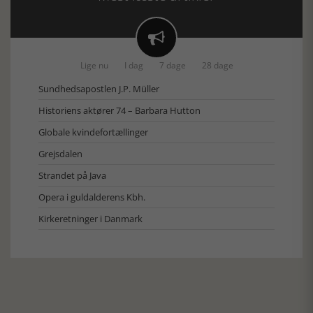

Lige nu
I dag
7 dage
28 dage
Sundhedsapostlen J.P. Müller
Historiens aktører 74 – Barbara Hutton
Globale kvindefortællinger
Grejsdalen
Strandet på Java
Opera i guldalderens Kbh.
Kirkeretninger i Danmark