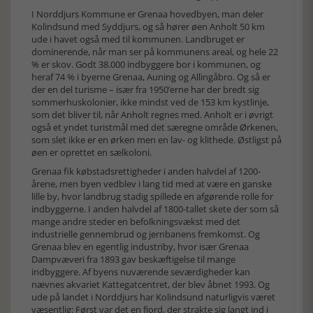
I Norddjurs Kommune er Grenaa hovedbyen, man deler
Kolindsund med Syddjurs, og så hører øen Anholt 50 km
ude i havet også med til kommunen. Landbruget er
dominerende, når man ser på kommunens areal, og hele 22
% er skov. Godt 38.000 indbyggere bor i kommunen, og
heraf 74 % i byerne Grenaa, Auning og Allingåbro. Og så er
der en del turisme – især fra 1950’erne har der bredt sig
sommerhuskolonier, ikke mindst ved de 153 km kystlinje,
som det bliver til, når Anholt regnes med. Anholt er i øvrigt
også et yndet turistmål med det særegne område Ørkenen,
som slet ikke er en ørken men en lav- og klithede. Østligst på
øen er oprettet en sælkoloni.
Grenaa fik købstadsrettigheder i anden halvdel af 1200-
årene, men byen vedblev i lang tid med at være en ganske
lille by, hvor landbrug stadig spillede en afgørende rolle for
indbyggerne. I anden halvdel af 1800-tallet skete der som så
mange andre steder en befolkningsvækst med det
industrielle gennembrud og jernbanens fremkomst. Og
Grenaa blev en egentlig industriby, hvor især Grenaa
Dampvæveri fra 1893 gav beskæftigelse til mange
indbyggere. Af byens nuværende seværdigheder kan
nævnes akvariet Kattegatcentret, der blev åbnet 1993. Og
ude på landet i Norddjurs har Kolindsund naturligvis været
væsentlig: Først var det en fjord, der strakte sig langt ind i