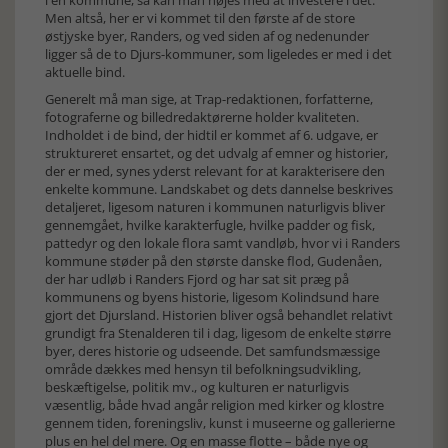
i én kommune, så kan man nøjes med at investere i det.
Men altså, her er vi kommet til den første af de store
østjyske byer, Randers, og ved siden af og nedenunder
ligger så de to Djurs-kommuner, som ligeledes er med i det
aktuelle bind.
Generelt må man sige, at Trap-redaktionen, forfatterne,
fotograferne og billedredaktørerne holder kvaliteten.
Indholdet i de bind, der hidtil er kommet af 6. udgave, er
struktureret ensartet, og det udvalg af emner og historier,
der er med, synes yderst relevant for at karakterisere den
enkelte kommune. Landskabet og dets dannelse beskrives
detaljeret, ligesom naturen i kommunen naturligvis bliver
gennemgået, hvilke karakterfugle, hvilke padder og fisk,
pattedyr og den lokale flora samt vandløb, hvor vi i Randers
kommune støder på den største danske flod, Gudenåen,
der har udløb i Randers Fjord og har sat sit præg på
kommunens og byens historie, ligesom Kolindsund hare
gjort det Djursland. Historien bliver også behandlet relativt
grundigt fra Stenalderen til i dag, ligesom de enkelte større
byer, deres historie og udseende. Det samfundsmæssige
område dækkes med hensyn til befolkningsudvikling,
beskæftigelse, politik mv., og kulturen er naturligvis
væsentlig, både hvad angår religion med kirker og klostre
gennem tiden, foreningsliv, kunst i museerne og gallerierne
plus en hel del mere. Og en masse flotte – både nye og