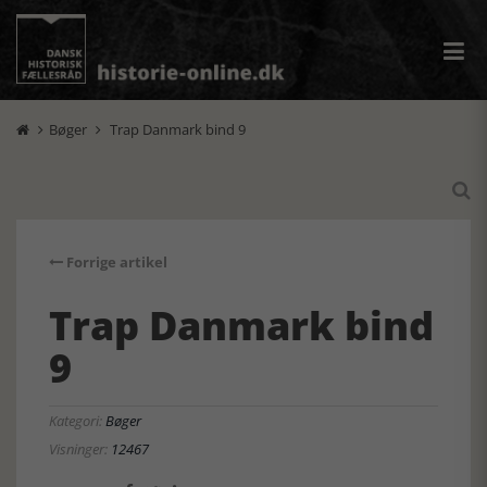
Bøger
Trap Danmark bind 9



Forrige artikel
Trap Danmark bind
9
Kategori:
Bøger
Visninger:
12467