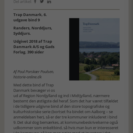
Del artikel:



Trap Danmark, 6.
udgave bind 9
Randers, Norddjurs,
Syddjurs.
Udgivet 2018 af Trap
Danmark A/S og Gads
Forlag. 390 sider
Af Poul Porskær Poulsen,
historie-online.dk
Med dette bind af Trap
Danmark bevæger vi os
ud af Region Nordjylland og ind i Midtjylland, nærmere
bestemt den østligste del heraf. Som det har været tilfældet
i de tidligere udgivne bind af den store topografiske og
kulturhistoriske serie (bortset fra bindet om Aalborg –
se
anmeldelsen her
), så er der tre kommuner inkluderet i bind
9. Det skal dog bemærkes, at kommunebeskrivelserne også
udkommer som enkeltbind, så hvis man kun er interesseret