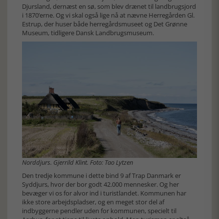
Djursland, dernæst en sø, som blev drænet til landbrugsjord
i 1870’erne. Og vi skal også lige nå at nævne Herregården Gl.
Estrup, der huser både herregårdsmuseet og Det Grønne
Museum, tidligere Dansk Landbrugsmuseum.
Norddjurs. Gjerrild Klint. Foto: Tao Lytzen
Den tredje kommune i dette bind 9 af Trap Danmark er
Syddjurs, hvor der bor godt 42.000 mennesker. Og her
bevæger vi os for alvor ind i turistlandet. Kommunen har
ikke store arbejdspladser, og en meget stor del af
indbyggerne pendler uden for kommunen, specielt til