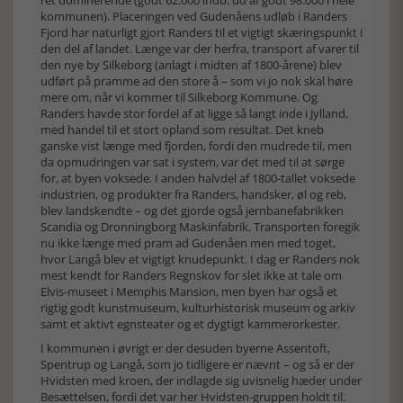
kommunen). Placeringen ved Gudenåens udløb i Randers
Fjord har naturligt gjort Randers til et vigtigt skæringspunkt i
den del af landet. Længe var der herfra, transport af varer til
den nye by Silkeborg (anlagt i midten af 1800-årene) blev
udført på pramme ad den store å – som vi jo nok skal høre
mere om, når vi kommer til Silkeborg Kommune. Og
Randers havde stor fordel af at ligge så langt inde i Jylland,
med handel til et stort opland som resultat. Det kneb
ganske vist længe med fjorden, fordi den mudrede til, men
da opmudringen var sat i system, var det med til at sørge
for, at byen voksede. I anden halvdel af 1800-tallet voksede
industrien, og produkter fra Randers, handsker, øl og reb,
blev landskendte – og det gjorde også jernbanefabrikken
Scandia og Dronningborg Maskinfabrik. Transporten foregik
nu ikke længe med pram ad Gudenåen men med toget,
hvor Langå blev et vigtigt knudepunkt. I dag er Randers nok
mest kendt for Randers Regnskov for slet ikke at tale om
Elvis-museet i Memphis Mansion, men byen har også et
rigtig godt kunstmuseum, kulturhistorisk museum og arkiv
samt et aktivt egnsteater og et dygtigt kammerorkester.
I kommunen i øvrigt er der desuden byerne Assentoft,
Spentrup og Langå, som jo tidligere er nævnt – og så er der
Hvidsten med kroen, der indlagde sig uvisnelig hæder under
Besættelsen, fordi det var her Hvidsten-gruppen holdt til.