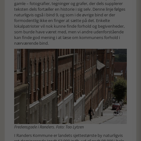
gamle – fotografier, tegninger og grafer, der dels supplerer
teksten dels fortæller en historie i sig selv. Denne linje følges
naturligvis også i bind 9, og som i de øvrige bind er der
formodentlig ikke en finger at sætte på det. Enkelte
lokalpatrioter vil nok kunne finde forhold og begivenheder,
som burde have været med, men vi andre udenforstående
kan finde god mening i at læse om kommunens forhold i
nærværende bind.
Fredensgade i Randers. Foto: Tao Lytzen
I Randers Kommune er landets sjettestørste by naturligvis
ret dominerende (godt 62.000 indb. ud af godt 98.000 i hele