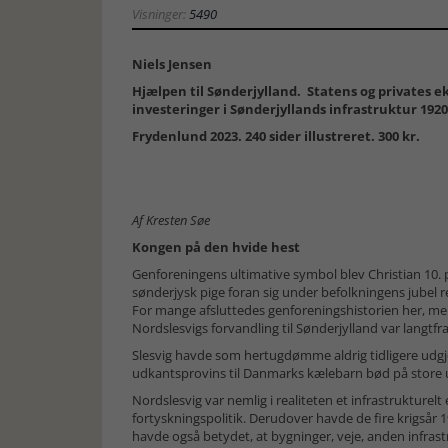
Visninger:
5490
Niels Jensen
Hjælpen til Sønderjylland. Statens og privates 
investeringer i Sønderjyllands infrastruktur 1920
Frydenlund 2023. 240 sider illustreret. 300 kr.
Af Kresten Søe
Kongen på den hvide hest
Genforeningens ultimative symbol blev Christian 10. 
sønderjysk pige foran sig under befolkningens jubel 
For mange afsluttedes genforeningshistorien her, men
Nordslesvigs forvandling til Sønderjylland var langtfra
Slesvig havde som hertugdømme aldrig tidligere udgjo
udkantsprovins til Danmarks kælebarn bød på store ud
Nordslesvig var nemlig i realiteten et infrastrukturelt 
fortyskningspolitik. Derudover havde de fire krigsår 
havde også betydet, at bygninger, veje, anden infras