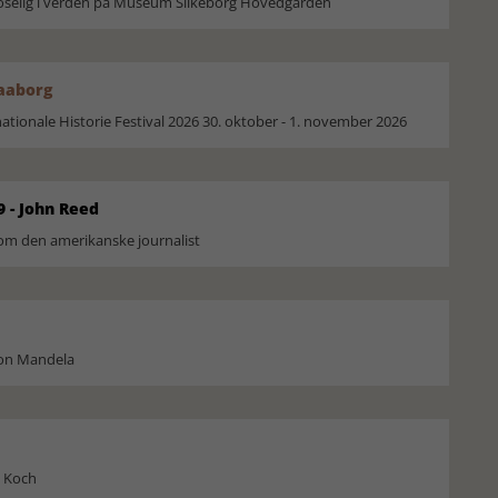
moselig i verden på Museum Silkeborg Hovedgården
Faaborg
ionale Historie Festival 2026 30. oktober - 1. november 2026
9 - John Reed
om den amerikanske journalist
son Mandela
l Koch