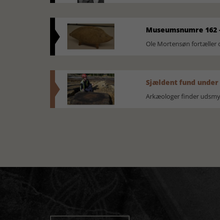
Museumsnumre 162 -
Ole Mortensøn fortælle
Sjældent fund under
Arkæologer finder udsmyk