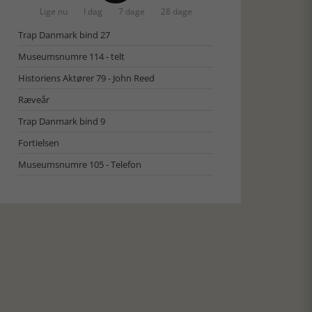
Lige nu
I dag
7 dage
28 dage
Trap Danmark bind 27
Museumsnumre 114 - telt
Historiens Aktører 79 - John Reed
Ræveår
Trap Danmark bind 9
Fortielsen
Museumsnumre 105 - Telefon