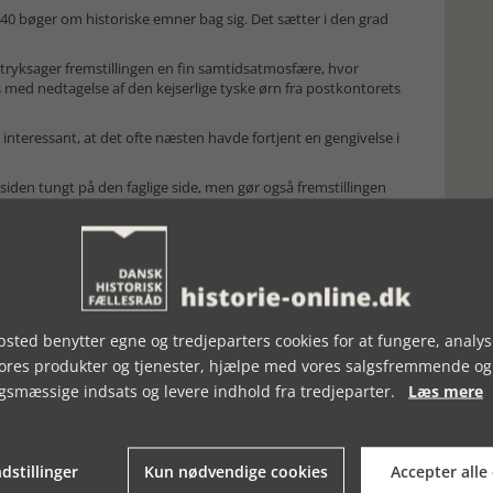
 40 bøger om historiske emner bag sig. Det sætter i den grad
tryksager fremstillingen en fin samtidsatmosfære, hvor
res med nedtagelse af den kejserlige tyske ørn fra postkontorets
nteressant, at det ofte næsten havde fortjent en gengivelse i
siden tungt på den faglige side, men gør også fremstillingen
d historisk forhåndsviden og videregående interesse.
arpe emneinddeling netop gør, at læseren ikke behøver at tilegne
isk eller teknikorienteret vinkel nemt kan hente udtømmende
gående broen i Sønderborg eller elektricitetsværket i Åbenrå.
frastrukturen med jernbaner, færger og broer en guldgrube af
serede læser.
sted benytter egne og tredjeparters cookies for at fungere, analys
vores produkter og tjenester, hjælpe med vores salgsfremmende og
gsmæssige indsats og levere indhold fra tredjeparter.
Læs mere
dstillinger
Kun nødvendige cookies
Accepter alle