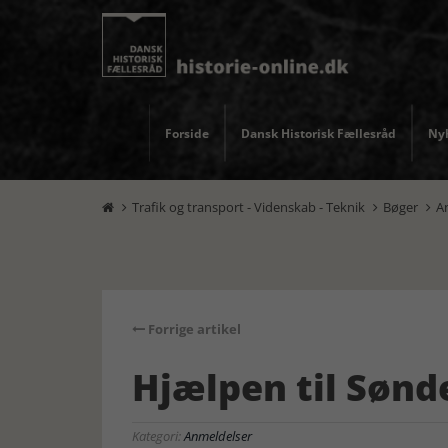
Forside
Dansk Historisk Fællesråd
Nyh
Trafik og transport - Videnskab - Teknik
Bøger
A



Forrige artikel
Hjælpen til Sønd
Kategori:
Anmeldelser