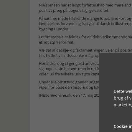
Niels Jensen har et langt forfatterskab med mere end
positivt præg på bogens faglige validitet.
På samme måde tilfører de mange fotos, landkort og 
landsdelens forvandling fra tysk til dansk fx illustre
bygning i Tønder.
Fotomateriale er faktisk for en dels vedkommende så i
et lidt større format.
Vældet af detalje- og faktamætningen vejer på positiv
tør, hvilket vil indskrænke målgruppen til læsere me
Hertil skal dog til gengæld anføres, at bogens ret sk
sig bogen i sin helhed, men fx ud fra en lokalhistor
viden ud fra enkelte udvalgte kapitler eksempelvis an
Under alle omstændigheder udgør fx kapitlerne om in
viden for både den historisk og lokalhistorisk interes
Dette web
[Historie-online.dk, den 17. maj 2023]
brug af 
marketin
Cookie in