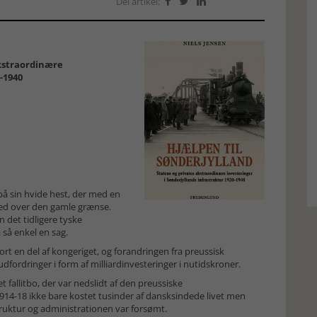
Del artikel:



ekstraordinære
-1940
på sin hvide hest, der med en
red over den gamle grænse.
 det tidligere tyske
 så enkel en sag.
rt en del af kongeriget, og forandringen fra preussisk
fordringer i form af milliardinvesteringer i nutidskroner.
et fallitbo, der var nedslidt af den preussiske
1914-18 ikke bare kostet tusinder af dansksindede livet men
truktur og administrationen var forsømt.