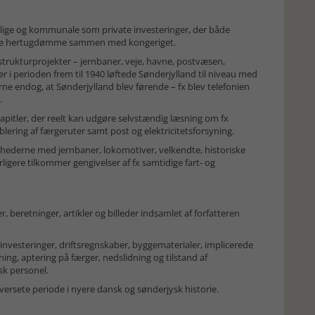
tslige og kommunale som private investeringer, der både
ligere hertugdømme sammen med kongeriget.
strukturprojekter – jernbaner, veje, havne, postvæsen,
r i perioden frem til 1940 løftede Sønderjylland til niveau med
rne endog, at Sønderjylland blev førende – fx blev telefonien
.
pitler, der reelt kan udgøre selvstændig læsning om fx
lering af færgeruter samt post og elektricitetsforsyning.
enhederne med jernbaner, lokomotiver, velkendte, historiske
igere tilkommer gengivelser af fx samtidige fart- og
, beretninger, artikler og billeder indsamlet af forfatteren
å investeringer, driftsregnskaber, byggematerialer, implicerede
ing, aptering på færger, nedslidning og tilstand af
sk personel.
versete periode i nyere dansk og sønderjysk historie.