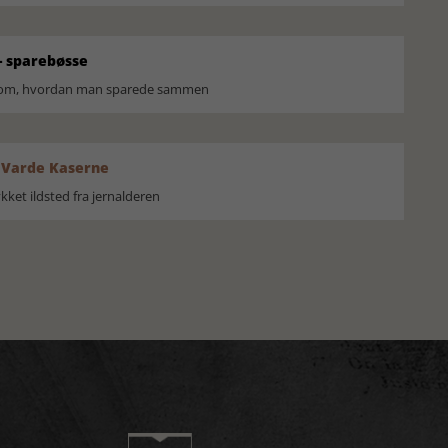
 sparebøsse
r om, hvordan man sparede sammen
 Varde Kaserne
ket ildsted fra jernalderen