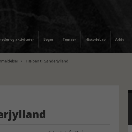
eder og aktiviteter
Bøger
Temaer
HistorieLab
Arkiv
nmeldelser
Hjælpen til Sønderjylland

erjylland