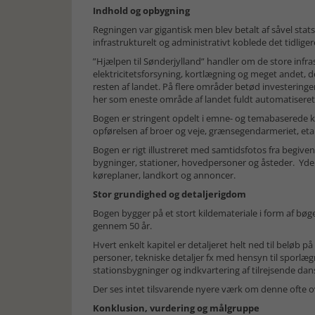
Indhold og opbygning
Regningen var gigantisk men blev betalt af såvel sta
infrastrukturelt og administrativt koblede det tid
”Hjælpen til Sønderjylland” handler om de store infra
elektricitetsforsyning, kortlægning og meget andet, de
resten af landet. På flere områder betød investeringe
her som eneste område af landet fuldt automatiseret
Bogen er stringent opdelt i emne- og temabaserede ka
opførelsen af broer og veje, grænsegendarmeriet, etab
Bogen er rigt illustreret med samtidsfotos fra begiv
bygninger, stationer, hovedpersoner og åsteder. Yderl
køreplaner, landkort og annoncer.
Stor grundighed og detaljerigdom
Bogen bygger på et stort kildemateriale i form af bøger
gennem 50 år.
Hvert enkelt kapitel er detaljeret helt ned til beløb p
personer, tekniske detaljer fx med hensyn til sporlægn
stationsbygninger og indkvartering af tilrejsende dan
Der ses intet tilsvarende nyere værk om denne ofte o
Konklusion, vurdering og målgruppe