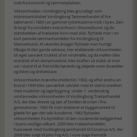
inde fra kontoret og tømmerpladsen.
Virksomheden i Vordingborg blev grundlagt som
interessentskabet Vordingborg Tømmerhandel af fire
købmænd i 1869 i en gammel rytterkaserne midt i byen. Den
lå langt fra områdets industrihavn i Masnedsund, og da
størstedelen af trælasten kom med skib, flyttede man i en
kort periode tømmerhandelen fra Vordingborg til
Masnedsund. Af ukendte årsager flyttede man hurtigt
tilbage til den gamle adresse. Her etablerede virksomheden
sit eget savværk trukket af en vindmølle, og da møllen blev
erstattet af en dampmaskine, blev kraften så stabil, at man
var i stand til at fremstille høvlede og pløjede varer (brædder
og lister) og drittelstave.
Virksomheden brændte imidlertid i 1902, og efter endnu en
brand i 1909 blev savværket udvidet med et større snedkeri
med maskiner og lagerbygning. Under 1. verdenskrig
omdannedes virksomheden til Vordingborg Trælasthandel
A/S, der blev drevet og ejet af familien Brorsen i fire
generationer. 1965 fik man etableret et byggemarked til
glæde for gør-det-selv kunderne. 1982 flyttedes
virksomheden fra bymidten til den nuværende beliggenhed
i byens vestlige udkant. 2005 blev trælasthandelen
fusioneret med Vordingborg Jernhandel til Construx A/S, der
2008 blev solgt til Johs Fog A/S. I vore dage fremstår