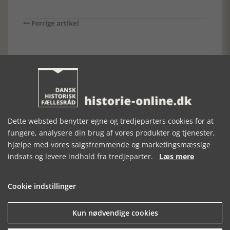
Forrige artikel
SE RELATEREDE ARTIKLER
Dette websted benytter egne og tredjeparters cookies for at
SOMMERLIV
NÆSTVED
HAN HERRED
fungere, analysere din brug af vores produkter og tjenester,
VED
MUSEUM 1917-
BOGEN 2020
hjælpe med vores salgsfremmende og marketingsmæssige
VESTKYSTEN
2017
indsats og levere indhold fra tredjeparter.
Læs mere
Cookie indstillinger
Kun nødvendige cookies