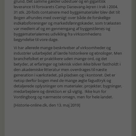
grund. Det samme gælder udestuer og en gigantisk
leverance til forsvarets Camp Danevang-lejren i Irak i 2004.
31 stk. 20-fods containere med byggematerialer blev det til!
Bogen afrundes med oversigt over både de forskellige
indkøbsforeninger og markedsføringskæder, som trælasten
var medlem af og en gennemgang af byggestilenes og
byggematerialernes udvikling fra virksomhedens
begyndelse til vore dage.
Vi har allerede mange beskrivelser af virksomheder og
industrier udarbejdet af lærde historikere og etnologer. Men
branchefolket er praktikere uden mange ord, og det
betyder, at erfaringer og teknisk viden ikke bliver fastholdt i
den akademiske litteratur men overdrages til næste
generation i værkstedet, på pladsen og i kontoret. Det er
netop derfor bogen med de mange ægte fagudtryk og
detaljerede oplysninger om materialer, projekter, bygninger,
medarbejdere og direktion er så vigtig. Ikke kun for
Vordingborg og nærmeste omegn, men for hele landet.
[Historie-online.dk, den 13. maj 2019]