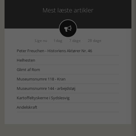
Mest læste artikler

Lige nu
I dag
7 dage
28 dage
Peter Freuchen - Historiens Aktører Nr. 46
Helhesten
Glimt af Rom
Museumsnumre 118 - Kran
Museumsnumre 144 - arbejdstøj
Kartoffeltyskerne i Sydslesvig
Andelskraft