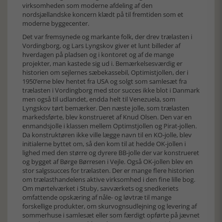
virksomheden som moderne afdeling af den
nordsjællandske koncern klædt på til fremtiden som et
moderne byggecenter.
Det var fremsynede og markante folk, der drev trælasten i
Vordingborg, og Lars Lyngskov giver et lunt billeder af
hverdagen på pladsen og i kontoret og af de mange
projekter, man kastede sig ud i. Bemærkelsesværdig er
historien om sejlernes sæbekassebil, Optimistjollen, der i
1950’erne blev hentet fra USA og solgt som samlesæt fra
trælasten i Vordingborg med stor succes ikke blot i Danmark
men også til udlandet, endda helt til Venezuela, som
Lyngskov tørt bemærker. Den næste jolle, som trælasten
markedsførte, blev konstrueret af Knud Olsen. Den var en
enmandsjolle i klassen mellem Optimstjollen og Pirat-jollen.
Da konstruktøren ikke ville lægge navn til en KO-jolle, blev
initialerne byttet om, så den kom til at hedde OK-jollen i
lighed med den større og dyrere BB-jolle der var konstrueret
og bygget af Børge Børresen i Vejle. Også OK-jollen blev en
stor salgssucces for trælasten. Der er mange flere historien
om trælasthandelens aktive virksomhed i den fine lille bog.
Om mørtelværket i Stuby, savværkets og snedkeriets
omfattende opskæring af nåle- og løvtræ til mange
forskellige produkter, om skurvognsudlejning og levering af
sommerhuse i samlesæt eller som færdigt opførte på jævnet