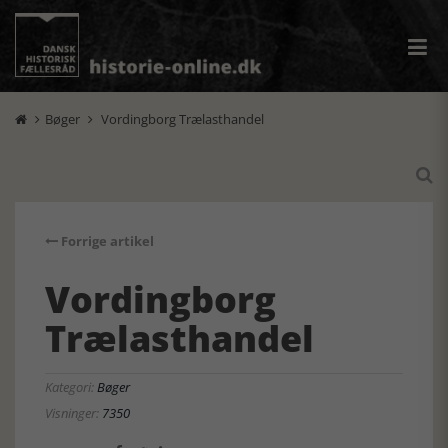
Bøger
Vordingborg Trælasthandel



Forrige artikel
Vordingborg
Trælasthandel
Kategori:
Bøger
Visninger:
7350