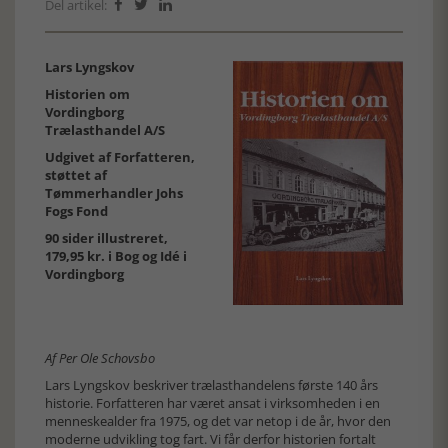
Del artikel:



Lars Lyngskov
Historien om
Vordingborg
Trælasthandel A/S
Udgivet af Forfatteren,
støttet af
Tømmerhandler Johs
Fogs Fond
90 sider illustreret,
179,95 kr. i Bog og Idé i
Vordingborg
Af Per Ole Schovsbo
Lars Lyngskov beskriver trælasthandelens første 140 års
historie. Forfatteren har været ansat i virksomheden i en
menneskealder fra 1975, og det var netop i de år, hvor den
moderne udvikling tog fart. Vi får derfor historien fortalt