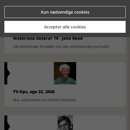
Kun nødvendige cookies
Accepter alle cookies
Historiens Aktører 79 - John Reed
Ole Mortensøn fortæller om den amerikanske journalist
TV-tips, uge 32, 2026
Bl.a. udsendelse om Nelson Mandela