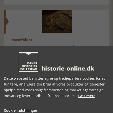
Mosefolket
Den største samling af moselig i verden på Museum
Silkeborg Hovedgården
Dette websted benytter egne og tredjeparters cookies for at
fungere, analysere din brug af vores produkter og tjenester,
hjælpe med vores salgsfremmende og marketingsmæssige
Historisk festival i Faaborg
indsats og levere indhold fra tredjeparter.
Læs mere
FOBURGH Faaborg Internationale Historie Festival 2026 30.
oktober - 1. november 2026
Cookie indstillinger