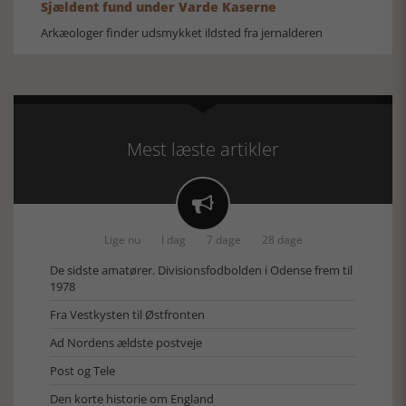
Sjældent fund under Varde Kaserne
Arkæologer finder udsmykket ildsted fra jernalderen
Mest læste artikler

Lige nu
I dag
7 dage
28 dage
De sidste amatører. Divisionsfodbolden i Odense frem til
1978
Fra Vestkysten til Østfronten
Ad Nordens ældste postveje
Post og Tele
Den korte historie om England