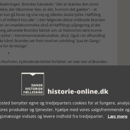
ætningen. Brandes hævdede: "Det at skænke den store
lse, der tilkom­mer den, er det, hvorom det gælder" – at
er kan gå foran og vise vej og således skabe lykke. Høffding
af Velfærd hos alle". I den følgende debat mildnede Bran­des
gen, en imødekommelse altså af Høffdings påpegning af det
ndberg ad­va­rede Brandes faktisk om, at Nietzsches lære kunne
trykke", i herremenneskebrutalitet, altså. Også i en afhandling
nde hånd: Brandes ser frem mod en udvikling "paa én Gang i
re for de Mange".
*
Marholm, tysktalende lettisk for­fat­ter, en nær ven af Brandes-
, og som ved samme tid traf den svenske digter Ola Hansson,
oducere ham internationalt. Hansson & Marholm blev gift i
er samtidig, men ægtefællens nåede først i tryk­ken, hvad
de adskillige Nietzsche-artik­ler i tyske tids­skrifter og
lmed trak han jøde­kortet. Hi­storien har dog tildelt Brandes
, da artiklen fremkom, at Brandes var bekendt med fjerde del
sted benytter egne og tredjeparters cookies for at fungere, analys
icering, hvad søsteren Elisabeth Förster-Nietzsche – hans
vores produkter og tjenester, hjælpe med vores salgsfremmende og
kede til 1892. Den anden reaktion – i småtingsafdelingen –
gsmæssige indsats og levere indhold fra tredjeparter.
Læs mere
des opmærksom på, at Lou havde lod og del i den hymne til
e senere udgaver. Der meddeles intet om receptionen i videre
ade.