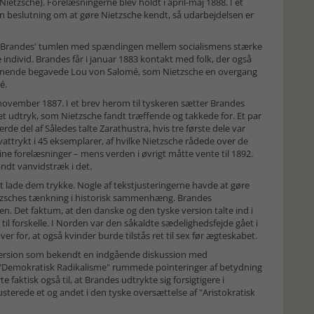
tzsche). Fo­re­læs­ninger­ne blev holdt i april-maj 1888. I et
in be­­slut­ning om at gøre Nietzsche kendt, så udarbejdelsen er
af Brandes' tumlen med spændingen mel­lem socialismens stærke
individ. Brandes får i januar 1883 kontakt med folk, der også
 lynende begavede Lou von Salomé, som Nietzsche en overgang
é.
 november 1887. I et brev herom til tyskeren sætter Brandes
et udtryk, som Nietzsche fandt træffende og takkede for. Et par
e del af Således talte Zarathustra, hvis tre første dele var
ttrykt i 45 eksemplarer, af hvilke Nietzsche rå­dede over de
ne forelæsninger – mens ver­den i øvrigt måtte vente til 1892.
andt vanvidstræk i det.
lade dem trykke. Nogle af tekst­ju­­ste­ringerne havde at gøre
zsches tænkning i historisk sammenhæng. Brandes
en. Det faktum, at den danske og den tyske version talte ind i
g til forskelle. I Norden var den såkaldte sædelighedsfejde gået i
 for, at også kvinder burde tilstås ret til sex før ægteskabet.
version som bekendt en indgående diskussion med
"Demokratisk Radi­ka­­lis­me" rummede pointeringer af betydning
e faktisk også til, at Brandes udtrykte sig forsigtigere i
sterede et og andet i den tyske oversættelse af "Aristo­kratisk