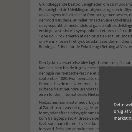
Grundlæggende bestod uenigheden om samfundsmåls
Personlighed de Udviklingsmuligheder og den Indflyde
udviklingens mål altså er at frembringe menne­sker, d
derimod hævdede, at må­let "maatte være Udviklingen 
sit synspunkt til mestendels at gælde kulturudviklin
ensidigt "æstetiske" i synspunktet. I et brev til Stri
"løbe ud i Proklameren af den brutale Ret til at under
om Henrik Ibsen til et tysk tidsskrift ses den mildne
Retning af Frihed for de Enkelte og i Retning af Velvæ
Den tyske oversættelse blev lagt i hænderne på Laura 
familien, som havde fulgt Nietzsche-forelæsningerne
der også var Nietzsche-fascineret og gerne ville intr
september 1889. Hun oversatte de to Nietzsche-artikl
Brandes havde det svært med. Hansson skrev efterfølgen
skiftede fra at beundre Brandes til at nedgøre ham; ti
æren for den internationale Nietzsche-intro­duk­tion.
Nietzsches nærmeste medarbejdere bemærkede straks
Dette web
af Zarathustra-værket og lagde an til en "rigtig" publ
brug af 
formynder efter sindssygdommens udbrud – dog forsin
marketin
kom fra ægteparret Andreas-Salomé, der gjorde Bran
livet, som han citerer – hvilket kom til at fremgå i d
forstand, f.eks. om anmeldelser i tidsskrifter og dagbl