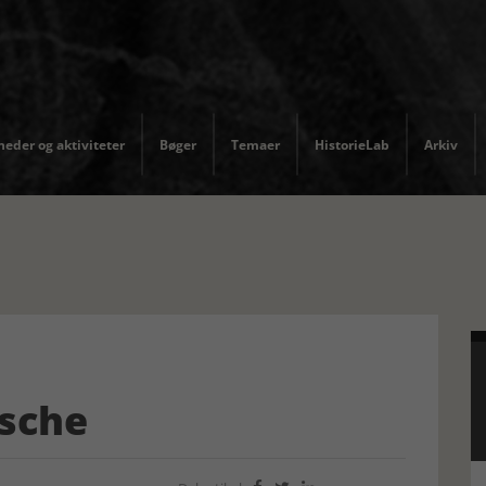
eder og aktiviteter
Bøger
Temaer
HistorieLab
Arkiv
zsche