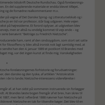
stimerede tidsskrift Deutsche Rundschau. Også forelæsnings­
ven. En del supplerende materiale er endda blevet tilføjet,
ning og de fornødne realkom­mentarer m.v.
, der på vegne af Det Danske Sprog- og Litteraturselskab og i
che jo en tid var professor, står bag udgaven. Hele vejen
ekst på højresiderne. Et forord oplyser, at udgivelsen blev
ndervejs, men er altså nu endelig kommet til vejs ende – og
 serie benævnt "Beiträge zu Fried­rich Nietzsche".
troducerede ham, ramt af den sinds­sygdom, som stort set satte
et for filosoffens ry blev altså ironisk nok lagt samtidig med, at
o sendte han den 4. januar 1889 et postkort til Brandes med
daget mig, var det ingen kunst at finde mig. Van­ske­lig­he­den
*
Nietzsche-forelæsningernes forhistorie og forudsætninger;
r, den danske og den tyske, af artiklen "Aristokratisk
en i de to lande; Nietz­sche-interessens videreførelse i
mgår af, at han sidst på somme­ren instruerede sin forlægger
t. At Brandes læste bogen fremgår af et brev, han skrev til
ret 1887, men først i efteråret 1888 nævner han Nietzsche på
ilskrevet Nietzsche en tak for tilsendte bøger. Det blev til en