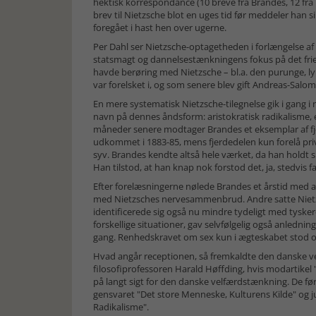
hektisk korrespondance (10 breve fra Brandes, 12 fra Nie
brev til Nietzsche blot en uges tid før meddeler han s
foregået i hast hen over ugerne.
Per Dahl ser Nietzsche-optagetheden i forlængelse 
statsmagt og dannelsestænkningens fokus på det frie 
havde berøring med Nietzsche – bl.a. den purunge,
var forelsket i, og som senere blev gift Andreas-Sa­lom
En mere systematisk Nietzsche-tilegnelse gik i gang i
navn på dennes åndsform: aristokratisk radikalisme, 
måneder senere modtager Brandes et eksemplar af fjerd
udkommet i 1883-85, mens fjerdedelen kun forelå priva
syv. Brandes kendte altså hele værket, da han holdt si
Han tilstod, at han knap nok forstod det, ja, stedvis f
Efter forelæsningerne nølede Brandes et årstid med at 
med Nietzsches nervesammenbrud. Andre sat­te Niet
identificerede sig også nu mindre tydeligt med tysker
forskellige situationer, gav selvfølgelig også anlednin
gang. Renhedskravet om sex kun i ægteskabet stod over
Hvad angår receptionen, så fremkaldte den danske 
filosofiprofessoren Harald Høffding, hvis modartikel 
på langt sigt for den danske velfærds­tænk­ning. De ført
gensvaret "Det store Menneske, Kulturens Kilde" og ju
Radikalisme".