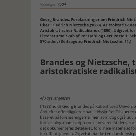
Visninger:
7504
Georg Brandes, Forelæsninger om Friedrich Niet
über Friedrich Nietzsche (1888). Aristokratisk Ra
Aristokratischer Radicalismus (1890). Udgivet fo
Litteraturselskab af Per Dahl og Gert Posselt. Sc
570 sider. (Beiträge zu Friedrich Nietzsche, 11.)
Brandes og Nietzsche, 
aristokratiske radikalis
Af Aage Jørgensen
I 1888 holdt Georg Brandes på Københavns Universitet 
Året efter offentliggjorde han i tidsskriftet Tilskueren
baseret på forelæsningerne, men som dog også udvis
forelæsnings­manu­skripterne er be­varet. At der var 
det doku­menteres detaljeret, fordi hele materialet for 
for offentligheden. Og vel at mærke i en dansk-tysk pa