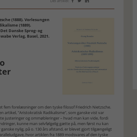
Del artikel:



zsche (1888). Vorlesungen
dikalisme (1889).
r Det Danske Sprog- og
hwabe Verlag, Basel, 2021.
to
ter
fem forelæsninger om den tyske fi­lo­sof Friedrich Nietzsche.
 en artikel, "Aristokratisk Radikalisme", som ganske vist var
te justeringer og ommøbleringer – hvad man kan vide, fordi
ændringer, kunne man selvfølgelig gætte på, men først nu kan
ganske nylig, på o. 130 års af­stand, er blevet gjort tilgængeligt
ral­leludgave, hvor artik­len fra 1889 modsvares af den tyske