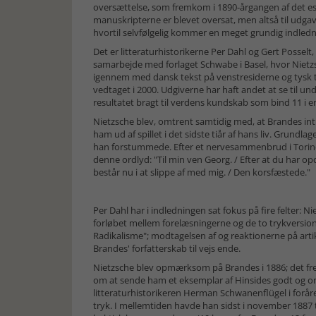
oversættelse, som frem­kom i 1890-årgangen af det e
manu­skrip­terne er blevet oversat, men altså til ud­ga
hvortil selvfølgelig kommer en meget grundig indled
Det er litteraturhistorikerne Per Dahl og Gert Posselt
samarbejde med forlaget Schwabe i Basel, hvor Nietzs
igennem med dansk tekst på venstre­si­derne og tysk t
vedtaget i 2000. Udgi­verne har haft andet at se til u
resultatet bragt til verdens kundskab som bind 11 i en
Nietzsche blev, omtrent samtidig med, at Brandes in
ham ud af spillet i det sidste tiår af hans liv. Grundlag
han forstummede. Ef­ter et ner­ve­sammenbrud i Torin
denne ord­lyd: "Til min ven Georg. / Efter at du har op
består nu i at slippe af med mig. / Den korsfæstede."
Per Dahl har i indledningen sat fokus på fire felter: 
forløbet mellem forelæsningerne og de to trykversione
Radikalisme"; modtagelsen af og reaktionerne på ar­tikl
Brandes' forfatterskab til vejs en­de.
Nietzsche blev opmærksom på Brandes i 1886; det fre
om at sende ham et eksemplar af Hinsides godt og ond
litteraturhistorikeren Herman Schwa­nen­flügel i forå
tryk. I mel­lem­ti­den havde han sidst i november 1887 t