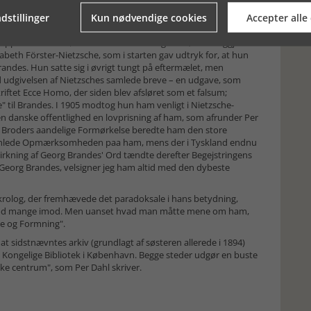
*
dstillinger
Kun nødvendige cookies
Accepter alle
etzsche-arbejder. Han holdt øje med den gryende forskning,
 applauderede tilløbene til en samlet udgivelse, offentliggjorde
abeth Förster-Nietzsche, som i starten gav udtryk for, at hun
des. Hun satte sig i øvrigt tungt på ef­ter­mæ­let, men
 udgivelsen af Nietzsches sam­le­de breve – en udgave, som
iftet Ecce Ho­mo, der si­den blev afsløret som et falsum;
" til Brandes. I 1905 modtog hun ham venligt i Nietzsche-
en danske offentlighed en lovprisning af ham, som afrunder Per
n Broders aandelige Formørkelse be­redte ham den store
henlede Op­mærk­­somheden paa ham, mens der i Tyskland endnu
ning af Georg Brandes' Ord tændte derefter Begejstringens
 Georg Brandes, velsigner jeg ham altid med den dybeste
rolog, der fremhævede det para­dok­sale i hans betydning,
er bød mange i­mod. Men uanset hvad man måtte mene om ham,
lse og Formning".
at sidstnævntes arkiv (grundlagt af søsteren allerede i 1894)
et Kongelige Bibliotek i København. Begge steder udgør en buste
iske centrum", som Per Dahl skriver.