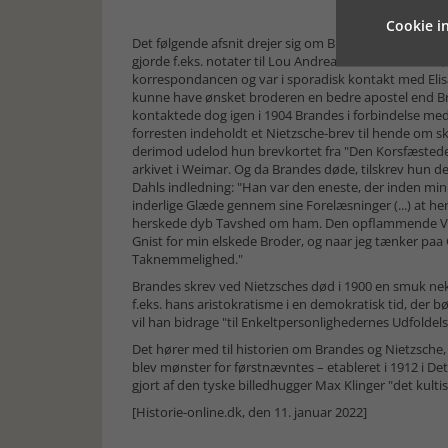
Cookie in
Det følgende afsnit drejer sig om Brandes' senere Ni
gjorde f.eks. notater til Lou Andreas-Salomés artikler,
korrespondancen og var i sporadisk kon­takt med Elis
kunne have øn­sket broderen en bedre apostel end Bran
kontaktede dog igen i 1904 Brandes i forbindelse med
forresten indeholdt et Nietzsche-brev til hende om skr
derimod udelod hun brevkortet fra "Den Kors­fæ­stede
arkivet i Weimar. Og da Brandes døde, tilskrev hun d
Dahls indledning: "Han var den eneste, der inden mi
inderlige Glæde gennem sine Forelæsninger (...) at 
herskede dyb Tavshed om ham. Den opflammende Virk
Gnist for min elskede Broder, og naar jeg tænker paa
Taknemmelighed."
Brandes skrev ved Nietzsches død i 1900 en smuk nek
f.eks. hans aristokratisme i en demokratisk tid, d
vil han bidrage "til Enkelt­personlig­he­der­nes Udfolde
Det hører med til historien om Brandes og Nietzsche, 
blev møn­ster for førstnævntes – etableret i 1912 i D
gjort af den tyske billed­hug­ger Max Klinger "det kult
[Historie-online.dk, den 11. januar 2022]