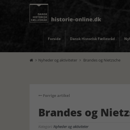
Forside
Dansk Historisk Fællesråd
Nyh
Nyheder og aktiviteter
Brandes og Nietzsche


Forrige artikel
Brandes og Niet
Kategori:
Nyheder og aktiviteter