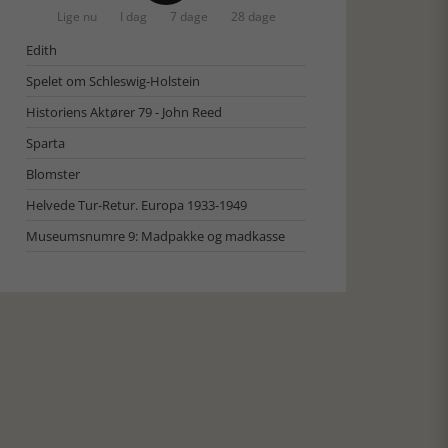
Lige nu
I dag
7 dage
28 dage
Edith
Spelet om Schleswig-Holstein
Historiens Aktører 79 - John Reed
Sparta
Blomster
Helvede Tur-Retur. Europa 1933-1949
Museumsnumre 9: Madpakke og madkasse