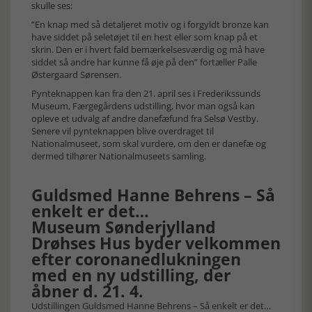
skulle ses:
”En knap med så detaljeret motiv og i forgyldt bronze kan
have siddet på seletøjet til en hest eller som knap på et
skrin. Den er i hvert fald bemærkelsesværdig og må have
siddet så andre har kunne få øje på den” fortæller Palle
Østergaard Sørensen.
Pynteknappen kan fra den 21. april ses i Frederikssunds
Museum, Færgegårdens udstilling, hvor man også kan
opleve et udvalg af andre danefæfund fra Selsø Vestby.
Senere vil pynteknappen blive overdraget til
Nationalmuseet, som skal vurdere, om den er danefæ og
dermed tilhører Nationalmuseets samling.
Guldsmed Hanne Behrens – Så
enkelt er det…
Museum Sønderjylland
Drøhses Hus byder velkommen
efter coronanedlukningen
med en ny udstilling, der
åbner d. 21. 4.
Udstillingen Guldsmed Hanne Behrens – Så enkelt er det…