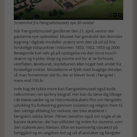
Screenshot fra Fængselsmuseets nye 3D-model
Når Fængselsmuseet genåbner den 21. april, venter der
gæsterne nye oplevelser. Museet har genskabt den ikoniske
bygning i digitale modeller, præcis som den så ud på fire
forskellige tidspunkter i historien: 1853, 1902, 1953 og 2006.
Besøgende kan selv gå på opdagelse via den store touch-
skærm og trykke, dreje og zoome ind for at se forhuset,
vestfløjen, løveburet, skydebanen eller noget helt andet fra
forskellige vinkler. Modellerne er fyldt med livagtige detaljer,
så man fornemmer det liv, der er blevet levet i fængslet i
mere end 150 år.
Inde bag de tykke mure kan Fængselsmuseet også byde
velkommen i en spritny biograf. Her kan du læne dig tilbage
i de bløde sæder og se Historieselskabets film om fængslets
udvikling fra forbedring gennem isolation og religion frem til
den særlige afdeling for rockere, der blev etableret i
fængslets sidste årtier. Filmen beretter også om nogle af de
barske skæbner, der har udfoldet sig inden for murene, som
den stakkels Jens Nielsen. Efter en kummerlig opvækst på
fattiggård og en ungdom ind og ud af anstalter og fængsler