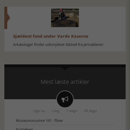
Sjældent fund under Varde Kaserne
Arkæologer finder udsmykket ildsted fra jernalderen
Mest læste artikler

Lige nu
I dag
7 dage
28 dage
Museumsnumre 161 - fliser
Fortielsen