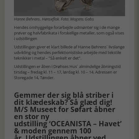
Hanne Behrens. Hønseflok. Foto: Mogens Gabs
Hendes omhyggelige forarbejde udmønter sig i de mange
prøver og halvfabrikata i forskellige metaller, som også vises
i udstillingen
Udstillingen giver et klart billede af Hanne Behrens´ livslange
udvikling og hendes perfektionistiske arbejde med tekstile
teknikker i metal – ”Så enkelt er det”.
Udstillingen er åben i Drøhses Hus´ almindelige åbningstid
tirsdag – fredag kl. 11 – 17, lørdag kl. 10 – 14. Adressen er
Storegade 14, Tønder.
Gemmer der sig blå striber i
dit klædeskab? Så glæd dig!
M/S Museet for Søfart åbner
en stor ny
udstilling ‘OCEANISTA – Havet’
& moden gennem 100
år. Udstillingen åbner ved