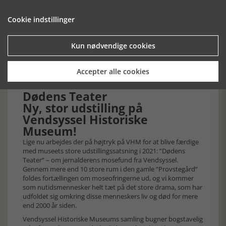
vi havet og søfartens vej ind i folkemoden og helt ud på den
internationale modescene. Dette gøres gennem en
Cookie indstillinger
enestående samling af både (ydmyge) og unikke
beklædningsstykker og kunstværker.
Kun nødvendige cookies
Udstillingen viser et udpluk af helt unge designere såvel som
en lang række af de største navne på den internationale
modescene.
Accepter alle cookies
Dødens Teater
Ny, stor udstilling på
Vendsyssel Historiske
Museum!
Lige nu arbejdes der på højtryk på VHM for at blive færdige
med museets store udstillingssatsning i 2021: ”Dødens
Teater” – om jernalderens mosefund fra Vendsyssel.
Gennem mere end 10 store rum i den gamle ”Provstegård”
foldes fortællingen om moseofringerne ud, og vi kommer
som nutidsmennesker helt tæt på det store drama, som har
udfoldet sig omkring disse menneskers liv og død for mere
end 2000 år siden.
Vendsyssel Historiske Museums samling bugner bogstavelig