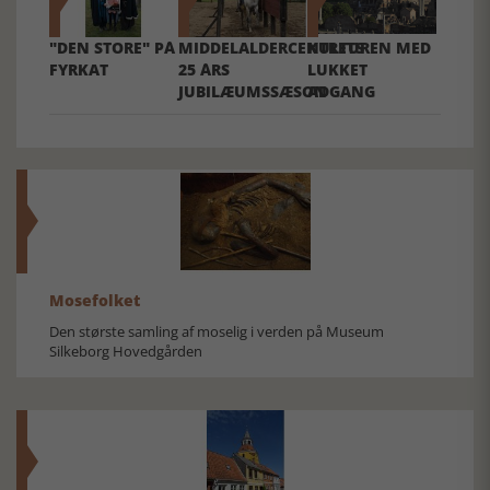
"DEN STORE" PÅ
MIDDELALDERCENTRETS
KULTUREN MED
FYRKAT
25 ÅRS
LUKKET
JUBILÆUMSSÆSON
ADGANG
Mosefolket
Den største samling af moselig i verden på Museum
Silkeborg Hovedgården