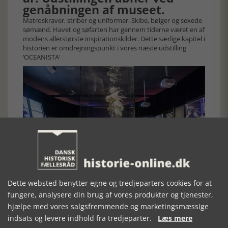
genåbningen af museet.
Matroskraver, striber og uniformer. Skibe, bølger og sexede
sømænd. Havet og søfarten har gennem tiderne været en af
modens allerstørste inspirationskilder. Dette særlige kapitel i
historien er omdrejningspunkt i vores næste udstilling
‘OCEANISTA’
Gennem beklædningsgenstande, film, fotos og interviews
Dette websted benytter egne og tredjeparters cookies for at
belyser udstillingen, hvordan moden op til i dag har hyldet,
fungere, analysere din brug af vores produkter og tjenester,
lånt og stjålet fra den maritime stil og kultur. Moden er
hjælpe med vores salgsfremmende og marketingsmæssige
blevet brugt til at udtrykke patriotisme, oprørstrang og
indsats og levere indhold fra tredjeparter.
Læs mere
seksualitet – og sætte temaer som køn, identitet, klima og
bæredygtighed på den politiske agenda. I udstillingen følger