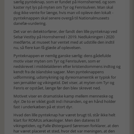
særlig pynteknap, som er fundet på Hornsherred, og som
kaster nyt lys på myten om Tyr og Fenrisulven. Man skal
dog ikke vente for længe, hvis man vil opleve den lokalt -
pynteknappen skal senere overgå til Nationalmuseets
danefæ-vurdering.
Det var en detektorfører, der fandt den lille pynteknap ved
Selsø Vestby på Hornsherred i 2019. Nedlukningen i 2020
medførte, at museet har ventet med at udstille den indtil
nu, så flere kan få glæde af oplevelsen.
Pynteknappen er nemlig ganske særlig: dens gådefulde
motiv viser myten om Tyr og Fenrisulven, som er
nedskrevet i middelalderen efter kristendommens indtog og
kendt fra de islandske sagaer. Men pynteknappens
udformning, udsmykning og dyreornamentik er typisk for
sen jernalder og vikingetid. Det viser, at myten om Tyr og
Fenris er opstået, længe før den blev skrevet ned.
Motivet viser en dramatiske kamp mellem menneske og
dyr. De to er viklet godt ind i hinanden, og en hånd holder
fast i underkæben på et stort dyr.
Hvad den lille pynteknap har været brugt til, står ikke helt
klart for ROMUs arkæologer. Men den dateres til
vikingetiden, og Palle Østergaard Sørensen forklarer, at den
har været placeret et sted, hvor det var meningen, at den